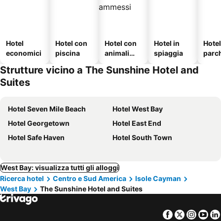
Hotel
Hotel con
Hotel con
Hotel in
Hote
economici
piscina
animali
spiaggia
parc
ammessi
o
Strutture vicino a The Sunshine Hotel and
Suites
Hotel Seven Mile Beach
Hotel West Bay
Hotel Georgetown
Hotel East End
Hotel Safe Haven
Hotel South Town
West Bay: visualizza tutti gli alloggi
Ricerca hotel
Centro e Sud America
Isole Cayman
West Bay
The Sunshine Hotel and Suites
Facebook
Twitter
Insta
Yo