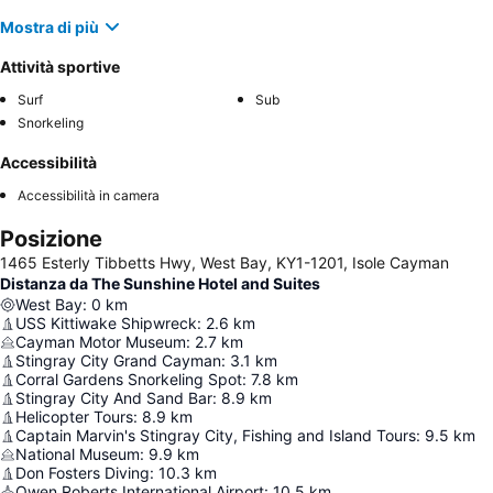
Mostra di più
Attività sportive
Surf
Sub
Snorkeling
Accessibilità
Accessibilità in camera
Posizione
1465 Esterly Tibbetts Hwy, West Bay, KY1-1201, Isole Cayman
Distanza da The Sunshine Hotel and Suites
West Bay
:
0
km
USS Kittiwake Shipwreck
:
2.6
km
Cayman Motor Museum
:
2.7
km
Stingray City Grand Cayman
:
3.1
km
Corral Gardens Snorkeling Spot
:
7.8
km
Stingray City And Sand Bar
:
8.9
km
Helicopter Tours
:
8.9
km
Captain Marvin's Stingray City, Fishing and Island Tours
:
9.5
km
National Museum
:
9.9
km
Don Fosters Diving
:
10.3
km
Owen Roberts International Airport
:
10.5
km