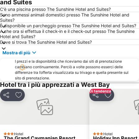
and Suites
C'è una piscina presso The Sunshine Hotel and Suites?
Sono ammessi animali domestici presso The Sunshine Hotel and
Suites?
È disponibile un parcheggio presso The Sunshine Hotel and Suites?
A che ora si effettua il check-in e il check-out presso The Sunshine
Hotel and Suites?
Dove si trova The Sunshine Hotel and Suites?
Mostra di più
I prezzi e la disponibilità che riceviamo dai siti di prenotazione
cambiano continuamente. Perciò a volte possono esserci delle
differenze tra l’offerta visualizzata su trivago e quella presente sul
sito di prenotazione.
Hotel tra i più apprezzati a West Bay
Di tendenza
Condividi
Aggiungi ai preferiti
Condividi
Aggiungi ai pr
Hotel
Hotel
3 Stelle
3 Stelle
The Grand Caymanian Resort
Holiday Inn Resor