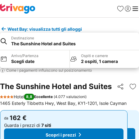
Preferiti
Accedi
Me
West Bay: visualizza tutti gli alloggi
Destinazione
The Sunshine Hotel and Suites
Arrivo/Partenza
Ospiti e camere
Scegli date
2 ospiti, 1 camera
Come i pagamenti influiscono sul posizionamento
The Sunshine Hotel and Suites
Condividi
Agg
Hotel
8,8
Eccellente
(
4.077 valutazioni
)
4 Stelle
1465 Esterly Tibbetts Hwy, West Bay, KY1-1201, Isole Cayman
162 €
162 €
da
da
Guarda i prezzi di
7 siti
Guarda i prezzi di
7 siti
Scopri i prezzi
Scopri i prezzi