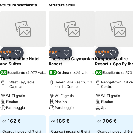
Struttura selezionata
Strutture simili
Hotel
Hotel
Hotel
4 Stelle
3 Stelle
5 Stelle
Condividi
Aggiungi ai preferiti
Condividi
Aggiungi ai preferiti
Condividi
Aggiungi 
The Sunshine Hotel
The Grand Caymanian
Kimpton Seafire
and Suites
Resort
Resort + Spa By Ih
8,8
8,3
9,6
Eccellente
(
4.077 valutazioni
)
Ottima
(
1.424 valutazioni
)
Eccellente
(
4.573 
West Bay, Isole
Seven Mile Beach, 2.3
Georgetown, 7.8 km
Cayman
km da: Centro
Centro
Wi-Fi gratis
Wi-Fi gratis
Wi-Fi gratis
Piscina
Piscina
Piscina
Parcheggio
Parcheggio
Spa
Scopri i prezzi
Scopri i prezzi
Scopri i prezzi
162 €
185 €
706 €
da
da
da
Guarda i prezzi di
7 siti
Guarda i prezzi di
5 siti
Guarda i prezzi di
9 s