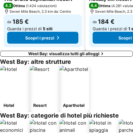
8,3
8,4
Ottima
(
1.424 valutazioni
)
Ottima
(
4.281 valuta
Seven Mile Beach, 2.3 km da: Centro
Seven Mile Beach, 2.3
185 €
184 €
da
da
Guarda i prezzi di
5 siti
Guarda i prezzi di
1 
Scopri i prezzi
Scopri 
West Bay: visualizza tutti gli alloggi
West Bay: altre strutture
Hotel
Resort
Aparthotel
West Bay: categorie di hotel più richieste