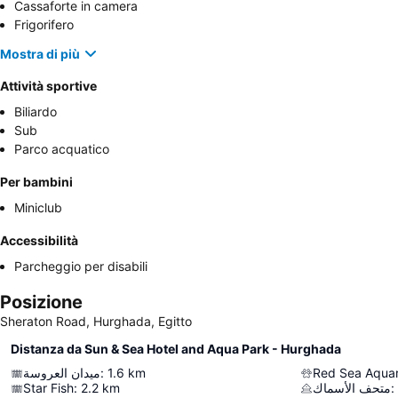
Cassaforte in camera
Frigorifero
Mostra di più
Attività sportive
Biliardo
Sub
Parco acquatico
Per bambini
Miniclub
Accessibilità
Parcheggio per disabili
Posizione
Sheraton Road, Hurghada, Egitto
Distanza da Sun & Sea Hotel and Aqua Park - Hurghada
ميدان العروسة
:
1.6
km
Red Sea Aqua
Star Fish
:
2.2
km
متحف الأسماك
: