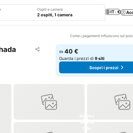
a
Ospiti e camere
IT · €
Ac
2 ospiti, 1 camera
Come i pagamenti influiscono sul pos
ghada
Aggiungi ai preferiti
40 €
da
Condividi
Guarda i prezzi di
9 siti
Scopri i prezzi