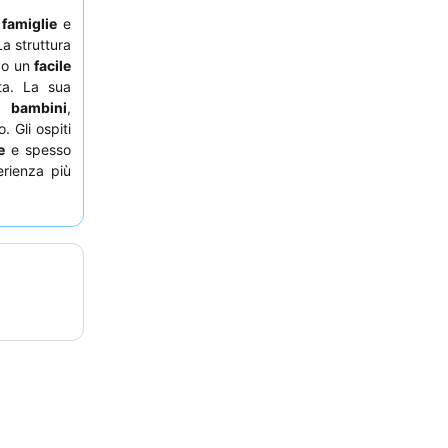
r
famiglie
e
a struttura
ndo un
facile
ta. La sua
e bambini
,
 Gli ospiti
e
e spesso
erienza più
ta mare o