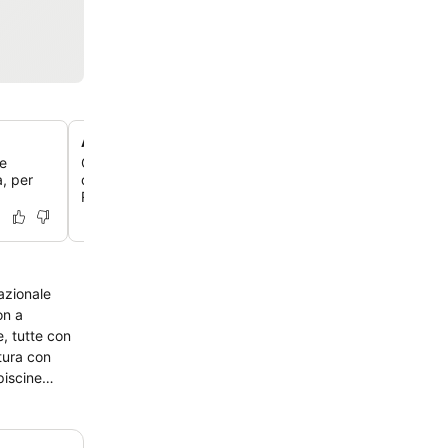
Accesso privato alla spiaggia
 e
Goditi l'accesso diretto a un'area spiaggia privata, a sol
a, per
dall'hotel, per un angolo sereno ed esclusivo dove rilassa
Rosso.
nazionale
on a
, tutte con
ttura con
piscine