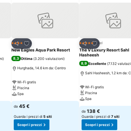
Aggiungi ai preferiti
Aggiungi ai preferi
Hotel
Hotel
4 Stelle
5 Stelle
Condividi
Condividi
New Eagles Aqua Park Resort
The V Luxury Resort Sahl
Hasheesh
8,3
ni
)
Ottima
(
3.200 valutazioni
)
8,9
Eccellente
(
7.132 valutazi
Hurghada, 14.6 km da: Centro
Sahl Hasheesh, 1.2 km da: C
Wi-Fi gratis
Wi-Fi gratis
Piscina
Piscina
Spa
Spa
45 €
da
138 €
da
Guarda i prezzi di
5 siti
Guarda i prezzi di
7 siti
Scopri i prezzi
Scopri i prezzi