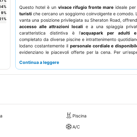
17
%
14
%
Questo hotel è un
vivace rifugio fronte mare
ideale pe
9
%
turisti
che cercano un soggiorno coinvolgente e comodo. L
21
%
vanta una posizione privilegiata su Sheraton Road, offre
accesso alle attrazioni locali
e a una spiaggia priva
caratteristica distintiva è l'
acquapark per adulti 
completato da diverse piscine e intrattenimento quotidiano.
lodano costantemente il
personale cordiale e disponibil
evidenziano le piacevoli offerte per la cena. Per un'esp
serena, gli ospiti possono richiedere camere con
vis
Continua a leggere
piscina
.
ra
Piscina
A/C