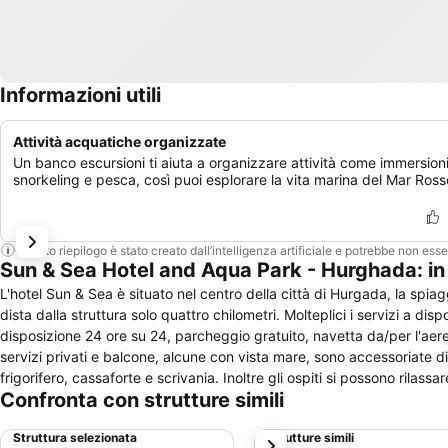
Informazioni utili
Attività acquatiche organizzate
Un banco escursioni ti aiuta a organizzare attività come immersioni
snorkeling e pesca, così puoi esplorare la vita marina del Mar Ross
Questo riepilogo è stato creato dall’intelligenza artificiale e potrebbe non ess
Sun & Sea Hotel and Aqua Park - Hurghada: in
L'hotel Sun & Sea è situato nel centro della città di Hurgada, la spia
dista dalla struttura solo quattro chilometri. Molteplici i servizi a dis
disposizione 24 ore su 24, parcheggio gratuito, navetta da/per l'aer
servizi privati e balcone, alcune con vista mare, sono accessoriate di
frigorifero, cassaforte e scrivania. Inoltre gli ospiti si possono rilassa
Confronta con strutture simili
dell'hotel. Numerosi gli sport che si possono praticare: oltre alle attività balneari, equitazione, pallavolo ed una piccola palestra per allenarsi. Un
ristorante principale con specialità della cucina internazionale e 3 ba
Struttura selezionata
Strutture simili
successivo