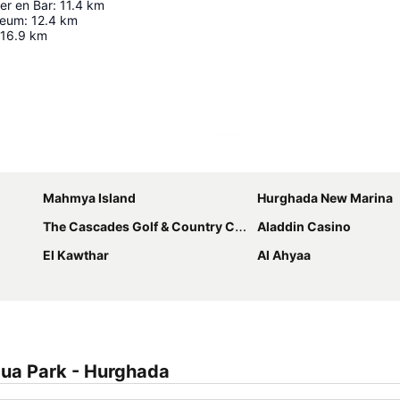
er en Bar
:
11.4
km
seum
:
12.4
km
16.9
km
Espandi mappa
Mahmya Island
Hurghada New Marina
The Cascades Golf & Country Club
Aladdin Casino
El Kawthar
Al Ahyaa
qua Park - Hurghada