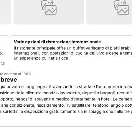
Varie opzioni di ristorazione internazionale
,
Il ristorante principale offre un buffet variegato di piatti arabi
o.
internazionali, con postazioni di cucina dal vivo e cene a tem
un'esperienza culinaria ricca.
ere corretto al 100%.
 breve
ggia privata si raggiunge attraversando la strada e l'aereoporto inter
posizione della clientela: servizio lavanderia, deposito bagagli, recepti
eoporto, negozi di souvenir e medico direttamente in hotel. Le camere
 aria condizionata, riscaldamento, Tv satellitare, telefono, angolo co
re sui lettini a disposizione gratuitamente sia in spiaggia che nelle tre 
r sono inoltre disponibili per pasti e snack durante la giornata.