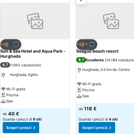
Aggiungi ai preferiti
Aggiungi ai preferiti
Hotel
Hotel
3 Stelle
4 Stelle
Condividi
Condividi
Sun & Sea Hotel and Aqua Park -
Seagull beach resort
Hurghada
8,7
Eccellente
(
24.184 valutazio
6,7
(
1.943 valutazioni
)
Hurghada, 5.5 km da: Centro
Hurghada, Egitto
Wi-Fi gratis
Wi-Fi gratis
Piscina
Piscina
Spa
Spa
118 €
da
40 €
da
Guarda i prezzi di
9 siti
Guarda i prezzi di
4 siti
Scopri i prezzi
Scopri i prezzi