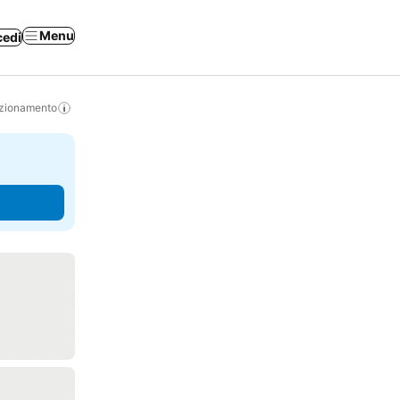
Menu
cedi
izionamento