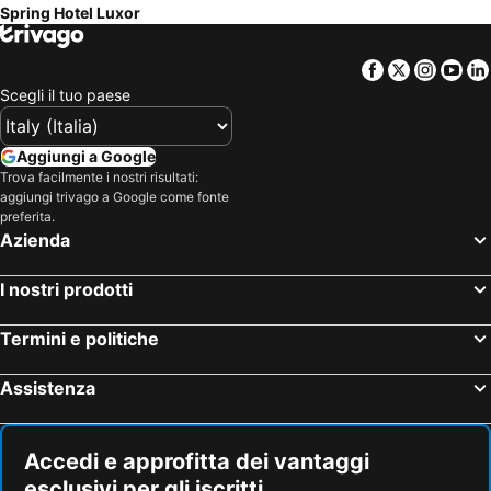
Spring Hotel Luxor
Facebook
Twitter
Insta
Yo
Scegli il tuo paese
Aggiungi a Google
Trova facilmente i nostri risultati:
aggiungi trivago a Google come fonte
preferita.
Azienda
I nostri prodotti
Termini e politiche
Assistenza
Accedi e approfitta dei vantaggi
esclusivi per gli iscritti