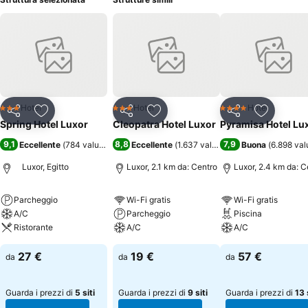
Hotel
Hotel
Hotel
3 Stelle
3 Stelle
4 Stelle
Condividi
Aggiungi ai preferiti
Condividi
Aggiungi ai preferiti
Condividi
Aggiungi 
Spring Hotel Luxor
Cleopatra Hotel Luxor
Pyramisa Hotel Lu
9,1
8,8
7,9
Eccellente
(
784 valutazioni
)
Eccellente
(
1.637 valutazioni
Buona
)
(
6.898 val
Luxor, Egitto
Luxor, 2.1 km da: Centro
Luxor, 2.4 km da: C
Parcheggio
Wi-Fi gratis
Wi-Fi gratis
A/C
Parcheggio
Piscina
Ristorante
A/C
A/C
27 €
19 €
57 €
da
da
da
Guarda i prezzi di
5 siti
Guarda i prezzi di
9 siti
Guarda i prezzi di
13 