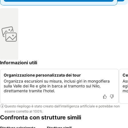
Informazioni utili
Organizzazione personalizzata dei tour
Ce
Organizza escursioni su misura, inclusi giri in mongolfiera
Ass
sulla Valle dei Re e gite in barca al tramonto sul Nilo,
eg
direttamente tramite l'hotel.
mo
Questo riepilogo è stato creato dall’intelligenza artificiale e potrebbe non
essere corretto al 100%.
Confronta con strutture simili
Struttura selezionata
Strutture simili