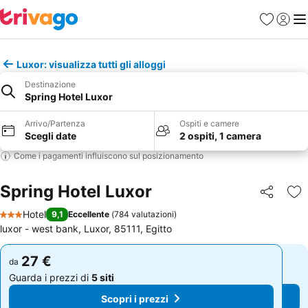
Preferiti
Accedi
Me
Luxor: visualizza tutti gli alloggi
Destinazione
Spring Hotel Luxor
Arrivo/Partenza
Ospiti e camere
Scegli date
2 ospiti, 1 camera
Come i pagamenti influiscono sul posizionamento
Spring Hotel Luxor
Condividi
Agg
Hotel
9,1
Eccellente
(
784 valutazioni
)
3 Stelle
luxor - west bank, Luxor, 85111, Egitto
27 €
27 €
da
da
Guarda i prezzi di
5 siti
Guarda i prezzi di
5 siti
Scopri i prezzi
Scopri i prezzi