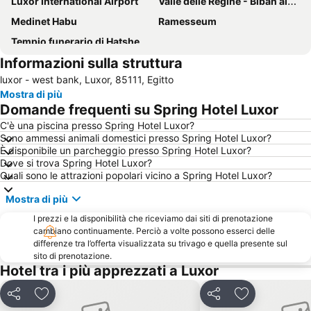
Luxor International Airport
Valle delle Regine - Biban al-Harim
Medinet Habu
Ramesseum
Tempio funerario di Hatshepsut
Informazioni sulla struttura
luxor - west bank, Luxor, 85111, Egitto
Mostra di più
Domande frequenti su Spring Hotel Luxor
C'è una piscina presso Spring Hotel Luxor?
Sono ammessi animali domestici presso Spring Hotel Luxor?
È disponibile un parcheggio presso Spring Hotel Luxor?
Dove si trova Spring Hotel Luxor?
Quali sono le attrazioni popolari vicino a Spring Hotel Luxor?
Mostra di più
I prezzi e la disponibilità che riceviamo dai siti di prenotazione
cambiano continuamente. Perciò a volte possono esserci delle
differenze tra l’offerta visualizzata su trivago e quella presente sul
sito di prenotazione.
Hotel tra i più apprezzati a Luxor
Condividi
Aggiungi ai preferiti
Condividi
Aggiungi ai pr