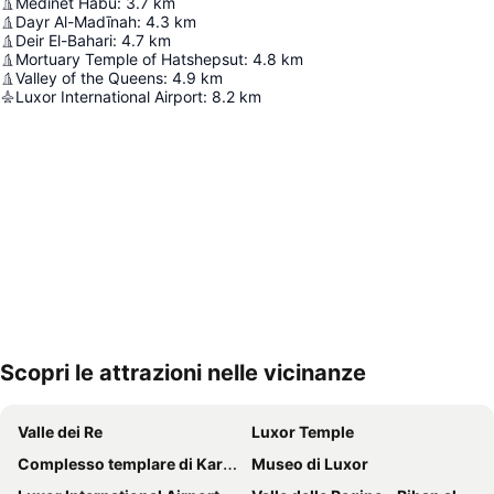
Medinet Habu
:
3.7
km
Dayr Al-Madīnah
:
4.3
km
Deir El-Bahari
:
4.7
km
Mortuary Temple of Hatshepsut
:
4.8
km
Valley of the Queens
:
4.9
km
Luxor International Airport
:
8.2
km
Scopri le attrazioni nelle vicinanze
Espandi mappa
Valle dei Re
Luxor Temple
Complesso templare di Karnak
Museo di Luxor