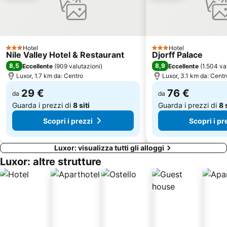
Hotel
Hotel
3 Stelle
3 Stelle
Nile Valley Hotel & Restaurant
Djorff Palace
8,5
8,9
Eccellente
(
909 valutazioni
)
Eccellente
(
1.504 va
Luxor, 1.7 km da: Centro
Luxor, 3.1 km da: Centr
29 €
76 €
da
da
Guarda i prezzi di
8 siti
Guarda i prezzi di
8 
Scopri i prezzi
Scopri i pr
Luxor: visualizza tutti gli alloggi
Luxor: altre strutture