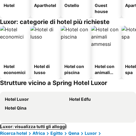
Hotel
Aparthotel
Ostello
Guest
Apar
house
Luxor: categorie di hotel più richieste
Hotel
Hotel di
Hotel con
Hotel con
Hote
economici
lusso
piscina
animali
spa
ammessi
Strutture vicino a Spring Hotel Luxor
Hotel Luxor
Hotel Edfu
Hotel Qina
Luxor: visualizza tutti gli alloggi
Ricerca hotel
Africa
Egitto
Qena
Luxor