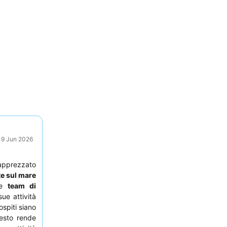
: 9 Jun 2026
 apprezzato
te sul mare
ce
team di
ue attività
ospiti siano
uesto rende