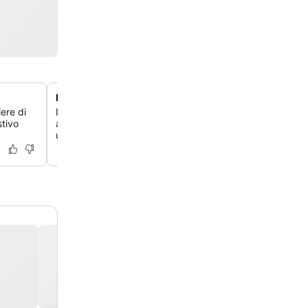
Bagno turco tradizionale e spa
iere di
Immergiti nelle tradizioni di benessere locali con una visi
stivo
all'autentico hammam, alla sauna e al centro estetico pe
un'esperienza rigenerante.