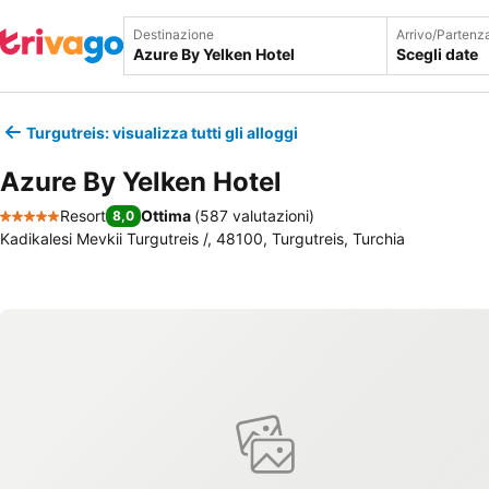
Destinazione
Arrivo/Partenz
Scegli date
Turgutreis: visualizza tutti gli alloggi
Azure By Yelken Hotel
Resort
Ottima
(
587 valutazioni
)
8,0
5 Stelle
Kadikalesi Mevkii Turgutreis /, 48100, Turgutreis, Turchia