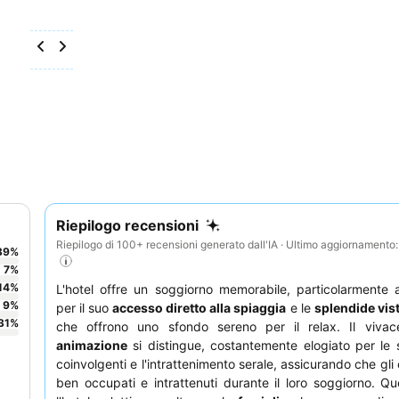
Riepilogo recensioni
Riepilogo di 100+ recensioni generato dall'IA · Ultimo aggiornamento
39
%
7
%
14
%
L'hotel offre un soggiorno memorabile, particolarmente
9
%
per il suo
accesso diretto alla spiaggia
e le
splendide vis
31
%
che offrono uno sfondo sereno per il relax. Il viva
animazione
si distingue, costantemente elogiato per le s
coinvolgenti e l'intrattenimento serale, assicurando che gli 
ben occupati e intrattenuti durante il loro soggiorno. Q