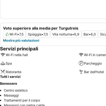
Voto superiore alla media per Turgutreis
Wi-Fi
•
7,5
Spiaggia
•
7,0
Vita notturna
•
6,9
Bar
•
6,0
Sic
Mostra più valutazioni
Servizi principali
Wi-Fi nella hall
Wi-Fi in came
Spa
Parcheggio
Ristorante
Bar dell'hotel
Tutti i servizi
Benessere
Centro estetico
Massaggi
Trattamenti per il corpo
Massaggi con pietre calde