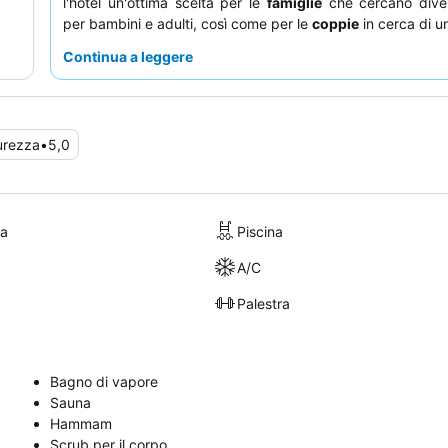
l'hotel un'ottima scelta per le
famiglie
che cercano diver
per bambini e adulti, così come per le
coppie
in cerca di 
attiva ma rilassante. Molti ospiti apprezzano la vasta
varie
Continua a leggere
il servizio attento da parte di una parte significativa del
Per sfruttare al meglio il vostro soggiorno, prendete in co
la partecipazione attiva ai programmi di intrattenimento gi
l'esplorazione dei famosi tour in barca offerti direttamente d
urezza
•
5,0
ra
Piscina
A/C
Palestra
Bagno di vapore
Sauna
Hammam
Scrub per il corpo