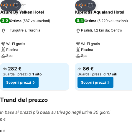
Aggiungi ai preferiti
Aggiungi ai preferiti
Resort
Hotel
5 Stelle
4 Stelle
Condividi
Condividi
Azure By Yelken Hotel
Kipriotis Aqualand Hotel
8,0
8,4
Ottima
(
587 valutazioni
)
Ottima
(
5.229 valutazioni
)
Turgutreis, Turchia
Psalidi, 1.2 km da: Centro
Wi-Fi gratis
Wi-Fi gratis
Piscina
Piscina
Spa
Spa
Scopri i prezzi
Scopri i prezzi
282 €
86 €
da
da
Guarda i prezzi di
1 sito
Guarda i prezzi di
17 siti
Scopri i prezzi
Scopri i prezzi
Trend del prezzo
In base ai prezzi più bassi su trivago negli ultimi 30 giorni
0 €
0 €