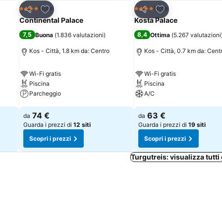
Aggiungi ai preferiti
Aggiungi ai preferi
Hotel
Hotel
4 Stelle
4 Stelle
Condividi
Condividi
Continental Palace
Kosta Palace
7,5
8,4
Buona
(
1.836 valutazioni
)
Ottima
(
5.267 valutazioni
Kos - Città, 1.8 km da: Centro
Kos - Città, 0.7 km da: Cent
Wi-Fi gratis
Wi-Fi gratis
Piscina
Piscina
Parcheggio
A/C
Scopri i prezzi
Scopri i prezzi
74 €
63 €
da
da
Guarda i prezzi di
12 siti
Guarda i prezzi di
19 siti
Scopri i prezzi
Scopri i prezzi
Turgutreis: visualizza tutti 