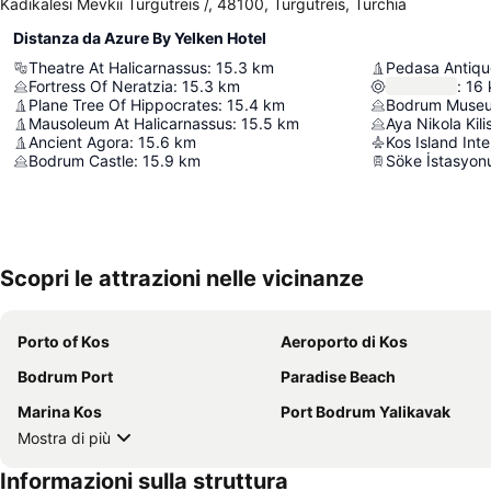
Kadikalesi Mevkii Turgutreis /, 48100, Turgutreis, Turchia
Distanza da Azure By Yelken Hotel
Theatre At Halicarnassus
:
15.3
km
Pedasa Antiqu
Fortress Of Neratzia
:
15.3
km
:
16
Plane Tree Of Hippocrates
:
15.4
km
Mausoleum At Halicarnassus
:
15.5
km
Aya Nikola Kili
Ancient Agora
:
15.6
km
Kos Island Inte
Bodrum Castle
:
15.9
km
Söke İstasyon
Scopri le attrazioni nelle vicinanze
Porto of Kos
Aeroporto di Kos
Bodrum Port
Paradise Beach
Marina Kos
Port Bodrum Yalikavak
Mostra di più
Informazioni sulla struttura