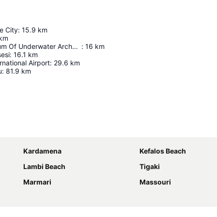
e City
:
15.9
km
km
Bodrum Museum Of Underwater Archaeology
:
16
km
sesi
:
16.1
km
rnational Airport
:
29.6
km
u
:
81.9
km
Espandi mappa
Kardamena
Kefalos Beach
Lambi Beach
Tigaki
Marmari
Massouri