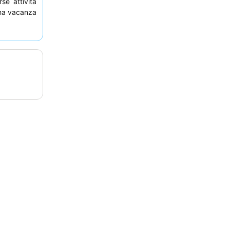
se attività
una vacanza
tà di cibo
e
 personale.
nsiderazione
ornalieri e
all'hotel.