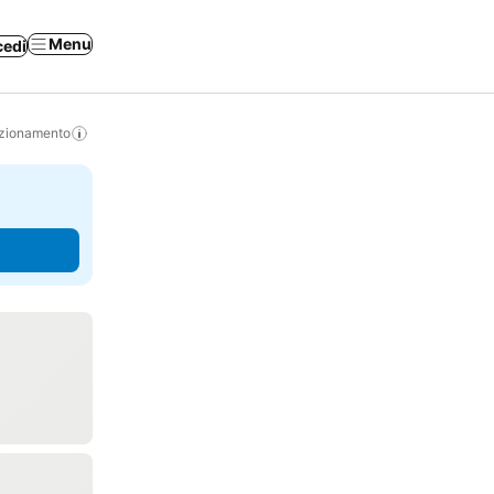
Menu
cedi
izionamento