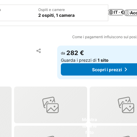
a
Ospiti e camere
IT · €
Ac
2 ospiti, 1 camera
Come i pagamenti influiscono sul pos
Aggiungi ai preferiti
282 €
da
Condividi
Guarda i prezzi di
1 sito
Scopri i prezzi