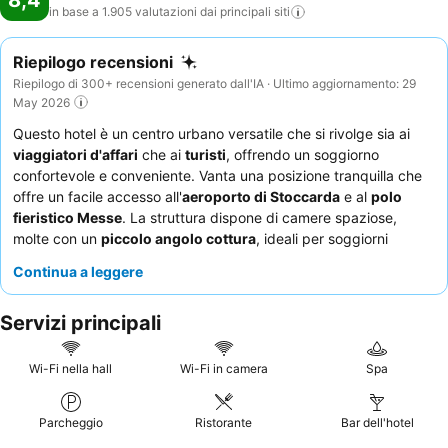
8,4
in base a 1.905 valutazioni dai principali
siti
Riepilogo recensioni
Riepilogo di 300+ recensioni generato dall'IA · Ultimo aggiornamento: 29
May 2026
Questo hotel è un centro urbano versatile che si rivolge sia ai
viaggiatori d'affari
che ai
turisti
, offrendo un soggiorno
confortevole e conveniente. Vanta una posizione tranquilla che
offre un facile accesso all'
aeroporto di Stoccarda
e al
polo
fieristico Messe
. La struttura dispone di camere spaziose,
molte con un
piccolo angolo cottura
, ideali per soggiorni
prolungati. Gli ospiti lodano costantemente il
servizio
Continua a leggere
eccezionale
del personale della reception e l'ampio
buffet della
colazione
. Per un'esperienza più tranquilla, gli ospiti
Servizi principali
dovrebbero richiedere una camera con vista sul giardino.
Wi-Fi nella hall
Wi-Fi in camera
Spa
Parcheggio
Ristorante
Bar dell'hotel