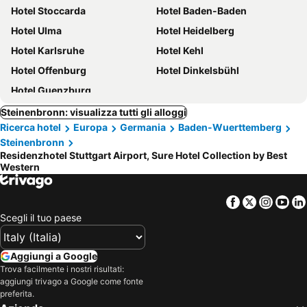
Hotel Stoccarda
Hotel Baden-Baden
Hotel Ulma
Hotel Heidelberg
Hotel Karlsruhe
Hotel Kehl
Hotel Offenburg
Hotel Dinkelsbühl
Hotel Guenzburg
Steinenbronn: visualizza tutti gli alloggi
Ricerca hotel
Europa
Germania
Baden-Wuerttemberg
Steinenbronn
Residenzhotel Stuttgart Airport, Sure Hotel Collection by Best
Western
Facebook
Twitter
Insta
Yo
Scegli il tuo paese
Aggiungi a Google
Trova facilmente i nostri risultati:
aggiungi trivago a Google come fonte
preferita.