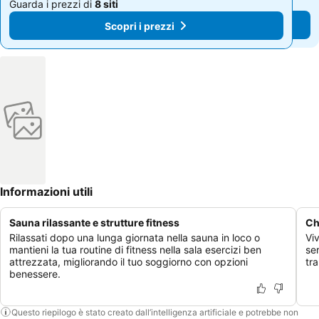
Guarda i prezzi di
8 siti
Guarda i prezzi di
8 siti
Scopri i prezzi
Scopri i prezzi
Informazioni utili
Sauna rilassante e strutture fitness
Ch
Rilassati dopo una lunga giornata nella sauna in loco o
Vi
mantieni la tua routine di fitness nella sala esercizi ben
se
attrezzata, migliorando il tuo soggiorno con opzioni
tra
benessere.
Questo riepilogo è stato creato dall’intelligenza artificiale e potrebbe non