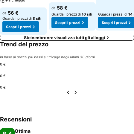
Parcheggio
58 €
da
56 €
da
Guarda i prezzi di
10 siti
Guarda i prezzi di
14 
Guarda i prezzi di
8 siti
Scopri i prezzi
Scopri i prezzi
Scopri i prezzi
Steinenbronn: visualizza tutti gli alloggi
Trend del prezzo
In base ai prezzi più bassi su trivago negli ultimi 30 giorni
0 €
0 €
0 €
Recensioni
Ottima