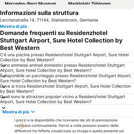
Mercedes-Benz Museum
Marktplatz Tübingen
Informazioni sulla struttura
Kultur- & Kongresszentrum Liederhalle
Schlossplatz
Lerchenstraße 14, 71144, Steinenbronn, Germania
Zuffenhausen-Mitte
Möhringen-Centre
Mostra di più
Vaihingen-Centre
Mercedes-Benz Arena
Domande frequenti su Residenzhotel
Wasen
Hohenzollern Castle
Stuttgart Airport, Sure Hotel Collection by
Best Western
Ristorante Pizzeria Marcelli
Möhringen-South
C'è una piscina presso Residenzhotel Stuttgart Airport, Sure Hotel
Feuerbach-Mitte
CMT
Collection by Best Western?
Staatstheater
Stammheim-Mitte
Sono ammessi animali domestici presso Residenzhotel Stuttgart
Airport, Sure Hotel Collection by Best Western?
Plieningen
Stammheim-South
È disponibile un parcheggio presso Residenzhotel Stuttgart Airport,
Sure Hotel Collection by Best Western?
Bahnhof Ludwigsburg
Schloss Lichtenstein
Dove si trova Residenzhotel Stuttgart Airport, Sure Hotel Collection
Degerloch
Porsche Arena
by Best Western?
Quali sono le attrazioni popolari vicino a Residenzhotel Stuttgart
Schwabenquellen Thermal Spa
Königstraße
Airport, Sure Hotel Collection by Best Western?
Wilhelma
Kurpark Bad Wildbad
Mostra di più
Hohenheim
Untertürkheim
I prezzi e la disponibilità che riceviamo dai siti di prenotazione
Hanns-Martin-Schleyer-Halle
Weilimdorf
cambiano continuamente. Perciò a volte possono esserci delle
differenze tra l’offerta visualizzata su trivago e quella presente sul
Bahnhof Feuerbach
Panorame-Therme Beuren