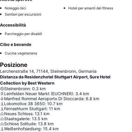
Noleggio bici
Hotel per amanti del fitness
Sentieri per escursioni
Accessibilità
Parcheggio per disabili
Cibo e bevande
Cucina vegetariana
Posizione
Lerchenstraße 14, 71144, Steinenbronn, Germania
Distanza da Residenzhotel Stuttgart Airport, Sure Hotel
Collection by Best Western
Steinenbronn
:
0.3
km
Leinfelden Neuer Markt (EUCHNER)
:
3.4
km
Manfred Rommel Aeroporto Di Stoccarda
:
6.8
km
Lokomotive 38 3650
:
10.7
km
Fernsehturm Stuttgart
:
11
km
Neues Schloss
:
13.1
km
Staatsgalerie
:
13.5
km
Schloss Solitude
:
13.8
km
Weißenhofsiedlung
:
15.4
km