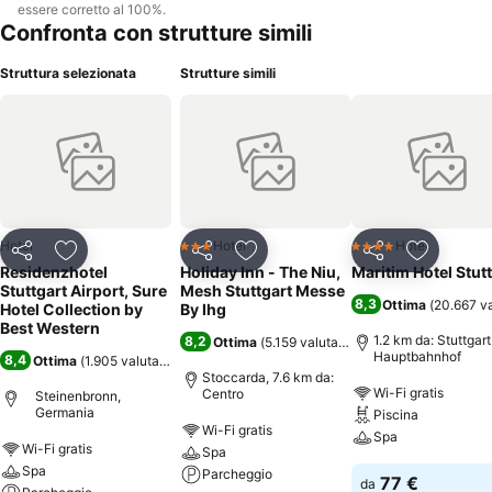
essere corretto al 100%.
Confronta con strutture simili
Struttura selezionata
Strutture simili
Hotel
Hotel
Hotel
3 Stelle
4 Stelle
Condividi
Aggiungi ai preferiti
Condividi
Aggiungi ai preferiti
Condividi
Aggiungi 
Residenzhotel
Holiday Inn - The Niu,
Maritim Hotel Stut
Stuttgart Airport, Sure
Mesh Stuttgart Messe
8,3
Ottima
(
20.667 va
Hotel Collection by
By Ihg
Best Western
1.2 km da: Stuttgart
8,2
Ottima
(
5.159 valutazioni
)
Hauptbahnhof
8,4
Ottima
(
1.905 valutazioni
)
Stoccarda, 7.6 km da:
Wi-Fi gratis
Centro
Steinenbronn,
Germania
Piscina
Wi-Fi gratis
Spa
Wi-Fi gratis
Spa
Spa
Parcheggio
77 €
da