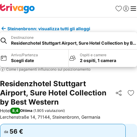
Preferiti
Accedi
Me
Steinenbronn: visualizza tutti gli alloggi
Destinazione
Residenzhotel Stuttgart Airport, Sure Hotel Collection by Be
Arrivo/Partenza
Ospiti e camere
Scegli date
2 ospiti, 1 camera
Come i pagamenti influiscono sul posizionamento
Residenzhotel Stuttgart
Airport, Sure Hotel Collection
Condividi
Agg
by Best Western
Hotel
8,4
Ottima
(
1.905 valutazioni
)
Lerchenstraße 14, 71144, Steinenbronn, Germania
56 €
56 €
da
da