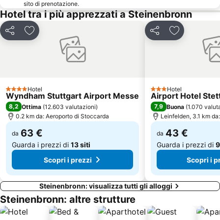
sito di prenotazione.
Hotel tra i più apprezzati a Steinenbronn
Hahnweide-Segelflugwettbewerb
Altstadt Esslingen
Heilbronner Straße
Leuze Mineral Bath
Condividi
Aggiungi ai preferiti
Condividi
Aggiungi ai p
Pragstraße
City Hall Leonberg
Manufaktur
Zuffenhausen-Mönchsberg
Trippsdrill Adventure Park
Fasanenhof
Hotel
Hotel
4 Stelle
3 Stelle
Wyndham Stuttgart Airport Messe
Airport Hotel Stet
8,2
7,9
Ottima
(
12.603 valutazioni
)
Buona
(
1.070 valut
0.2 km da: Aeroporto di Stoccarda
Leinfelden, 3.1 km da
63 €
43 €
da
da
Guarda i prezzi di
13 siti
Guarda i prezzi di
9
Scopri i prezzi
Scopri i p
Steinenbronn: visualizza tutti gli alloggi
Steinenbronn: altre strutture