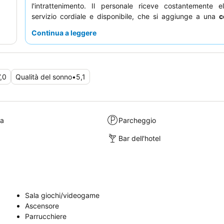
l'intrattenimento. Il personale riceve costantemente e
servizio cordiale e disponibile, che si aggiunge a una
c
buffet
ricca e variegata e a ristoranti di qualità in
Continua a leggere
un'esperienza più tranquilla, si consiglia di richiedere
nella sezione più recente dell'hotel.
7,0
Qualità del sonno
•
5,1
ra
Parcheggio
Bar dell'hotel
Sala giochi/videogame
Ascensore
Parrucchiere