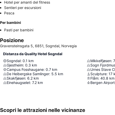
Hotel per amanti del fitness
Sentieri per escursioni
Pesca
Per bambini
Pasti per bambini
Posizione
Gravensteinsgata 5, 6851, Sogndal, Norvegia
Distanza da Quality Hotel Sogndal
Sogndal
:
0.1
km
Mikkelfjøsen
:
7
Gjestheim
:
0.3
km
Sogn Fjordmu
Campus Fosshaugane
:
0.7
km
Urnes Stave C
De Heibergske Samlinger
:
5.5
km
Sculpture
:
17
Skakfjøsen
:
6.2
km
Flåm
:
40.8
km
Einehaugselet
:
7.2
km
Bergen Airport
Scopri le attrazioni nelle vicinanze