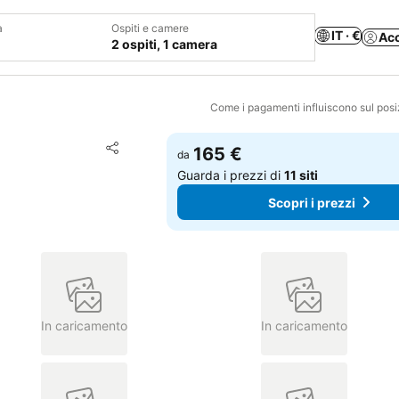
a
Ospiti e camere
IT · €
Ac
2 ospiti, 1 camera
Come i pagamenti influiscono sul pos
Aggiungi ai preferiti
165 €
da
Condividi
Guarda i prezzi di
11 siti
Scopri i prezzi
In caricamento
In caricamento