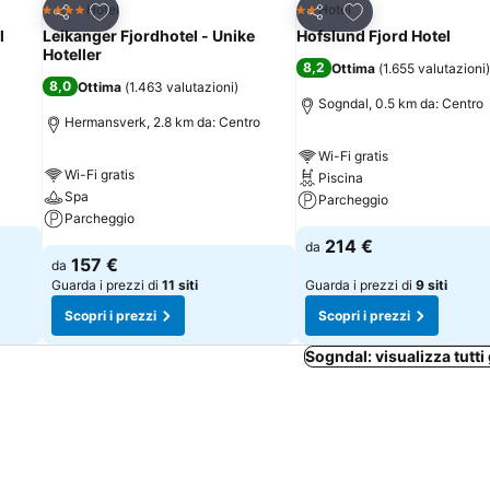
Aggiungi ai preferiti
Aggiungi ai preferi
Hotel
Hotel
4 Stelle
2 Stelle
Condividi
Condividi
l
Leikanger Fjordhotel - Unike
Hofslund Fjord Hotel
Hoteller
8,2
Ottima
(
1.655 valutazioni
)
8,0
Ottima
(
1.463 valutazioni
)
Sogndal, 0.5 km da: Centro
Hermansverk, 2.8 km da: Centro
Wi-Fi gratis
Wi-Fi gratis
Piscina
Spa
Parcheggio
Parcheggio
214 €
da
157 €
da
Guarda i prezzi di
11 siti
Guarda i prezzi di
9 siti
Scopri i prezzi
Scopri i prezzi
Sogndal: visualizza tutti 