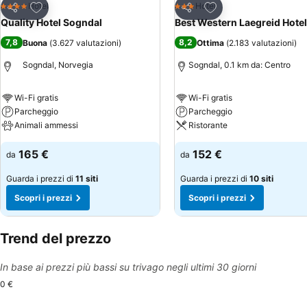
Aggiungi ai preferiti
Aggiungi ai preferiti
Hotel
Hotel
4 Stelle
3 Stelle
Condividi
Condividi
Quality Hotel Sogndal
Best Western Laegreid Hotel
7,8
8,2
Buona
(
3.627 valutazioni
)
Ottima
(
2.183 valutazioni
)
Sogndal, Norvegia
Sogndal, 0.1 km da: Centro
Wi-Fi gratis
Wi-Fi gratis
Parcheggio
Parcheggio
Animali ammessi
Ristorante
165 €
152 €
da
da
Guarda i prezzi di
11 siti
Guarda i prezzi di
10 siti
Scopri i prezzi
Scopri i prezzi
Trend del prezzo
In base ai prezzi più bassi su trivago negli ultimi 30 giorni
0 €