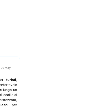
: 29 May
 per
turisti
,
onfortevole
le
lungo un
 locali e al
ttrezzata,
iochi
per