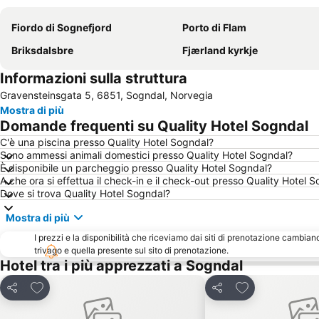
Fiordo di Sognefjord
Porto di Flam
Briksdalsbre
Fjærland kyrkje
Informazioni sulla struttura
Gravensteinsgata 5, 6851, Sogndal, Norvegia
Mostra di più
Domande frequenti su Quality Hotel Sogndal
C'è una piscina presso Quality Hotel Sogndal?
Sono ammessi animali domestici presso Quality Hotel Sogndal?
È disponibile un parcheggio presso Quality Hotel Sogndal?
A che ora si effettua il check-in e il check-out presso Quality Hotel 
Dove si trova Quality Hotel Sogndal?
Mostra di più
I prezzi e la disponibilità che riceviamo dai siti di prenotazione cambian
trivago e quella presente sul sito di prenotazione.
Hotel tra i più apprezzati a Sogndal
Aggiungi ai preferiti
Aggiungi ai pref
Condividi
Condividi