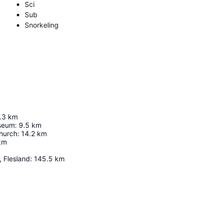
Sci
Sub
Snorkeling
.3
km
seum
:
9.5
km
hurch
:
14.2
km
km
, Flesland
:
145.5
km
Espandi mappa