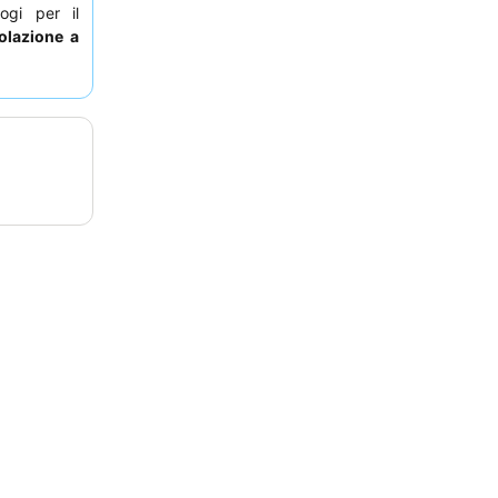
logi per il
olazione a
 loco. Per
 una camera