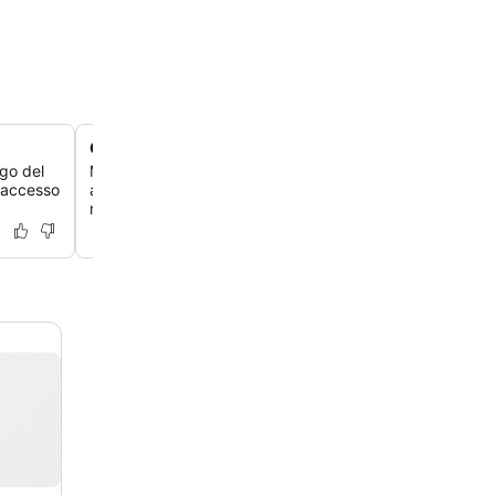
Centro fitness aperto 24 ore su 24
ngo del
Mantieni la tua routine con l'accesso a un centro fitness
e accesso
attrezzato e aperto 24 ore su 24, perfetto per gli ospiti
rimanere attivi durante i loro viaggi.