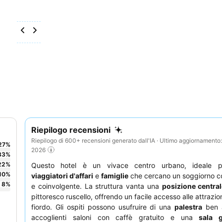
Riepilogo recensioni
Riepilogo di 600+ recensioni generato dall'IA · Ultimo aggiornamento
27
%
2026
33
%
22
%
Questo hotel è un vivace centro urbano, ideale
10
%
viaggiatori d'affari
e
famiglie
che cercano un soggiorno c
8
%
e coinvolgente. La struttura vanta una
posizione centra
pittoresco ruscello, offrendo un facile accesso alle attrazioni
fiordo. Gli ospiti possono usufruire di una
palestra
ben a
accoglienti saloni con caffè gratuito e una
sala g