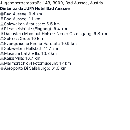
Jugendherbergstraße 148, 8990, Bad Aussee, Austria
Distanza da JUFA Hotel Bad Aussee
Bad Aussee
:
0.4
km
Bad Aussee
:
1.1
km
Salzwelten Altaussee
:
5.5
km
Rieseneishöhle (Eingang)
:
9.4
km
Dachstein Mammut Höhle - Neuer Osteingang
:
9.8
km
Schloss Grub
:
10
km
Evangelische Kirche Hallstatt
:
10.9
km
Salzwelten Hallstatt
:
11.7
km
Museum Lehárvilla
:
16.2
km
Kaiservilla
:
16.7
km
Marmorschlößl Fotomuseum
:
17
km
Aeroporto Di Salisburgo
:
61.6
km