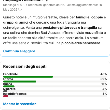
Riepilogo di 800+ recensioni generato dall'IA · Ultimo aggiornamento: 29
May 2026
Questo hotel è un rifugio versatile, ideale per
famiglie
,
coppie
e
gruppi di amici
che cercano una fuga tranquilla ma
coinvolgente. Vanta una
posizione pittoresca e tranquilla
su
una collina che domina Bad Aussee, offrendo viste mozzafiato e
un facile accesso alla città tramite una scorciatoia. La struttura
offre una serie di servizi, tra cui una
piccola area benessere
con sauna, un
tavolo da biliardo
, una
sala giochi
, un
cinema
Continua a leggere
per bambini
e un
parco giochi
, garantendo intrattenimento per
tutte le età. Gli ospiti lodano costantemente l'
eccezionale
cordialità e disponibilità del personale
e gli
ampi buffet per
Recensioni degli ospiti
colazione e cena
, descritti come eccellenti e variegati. Per un
soggiorno davvero memorabile, considerate di prenotare una
Eccellente
48
%
camera con
splendide viste
per apprezzare appieno l'ambiente
Ottima
32
%
sereno.
Buona
11
%
Discreto
4
%
Insoddisfacente
5
%
Mostra le recensioni