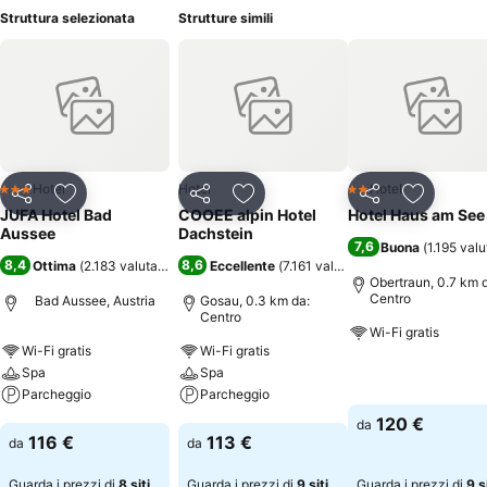
Struttura selezionata
Strutture simili
Hotel
Hotel
Hotel
3 Stelle
2 Stelle
Condividi
Aggiungi ai preferiti
Condividi
Aggiungi ai preferiti
Condividi
Aggiungi 
JUFA Hotel Bad
COOEE alpin Hotel
Hotel Haus am See
Aussee
Dachstein
7,6
Buona
(
1.195 valu
8,4
8,6
Ottima
(
2.183 valutazioni
)
Eccellente
(
7.161 valutazioni
)
Obertraun, 0.7 km 
Centro
Bad Aussee, Austria
Gosau, 0.3 km da:
Centro
Wi-Fi gratis
Wi-Fi gratis
Wi-Fi gratis
Spa
Spa
Scopri i prezzi
Parcheggio
Parcheggio
120 €
da
Scopri i prezzi
Scopri i prezzi
116 €
113 €
da
da
Guarda i prezzi di
8 siti
Guarda i prezzi di
9 siti
Guarda i prezzi di
9 s