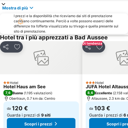
Mostra di più
I prezzi e la disponibilità che riceviamo dai siti di prenotazione
cambiano continuamente. Perciò a volte possono esserci delle
differenze tra l’offerta visualizzata su trivago e quella presente sul
sito di prenotazione.
Hotel tra i più apprezzati a Bad Aussee
Di tendenza
Condividi
Aggiungi ai preferiti
Condividi
Aggiungi ai pr
Hotel
Hotel
2 Stelle
3 Stelle
Hotel Haus am See
JUFA Hotel Altaus
7,6
8,6
Buona
(
1.195 valutazioni
)
Eccellente
(
2.158 va
Obertraun, 0.7 km da: Centro
Altaussee, 2.3 km da: 
120 €
103 €
da
da
Guarda i prezzi di
9 siti
Guarda i prezzi di
6 
Scopri i prezzi
Scopri i pr