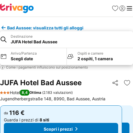
Preferiti
Accedi
Me
Bad Aussee: visualizza tutti gli alloggi
Destinazione
JUFA Hotel Bad Aussee
Arrivo/Partenza
Ospiti e camere
Scegli date
2 ospiti, 1 camera
Come i pagamenti influiscono sul posizionamento
JUFA Hotel Bad Aussee
Condividi
Agg
Hotel
8,4
Ottima
(
2.183 valutazioni
)
3 Stelle
Jugendherbergstraße 148, 8990, Bad Aussee, Austria
116 €
116 €
da
da
Guarda i prezzi di
8 siti
Guarda i prezzi di
8 siti
Scopri i prezzi
Scopri i prezzi