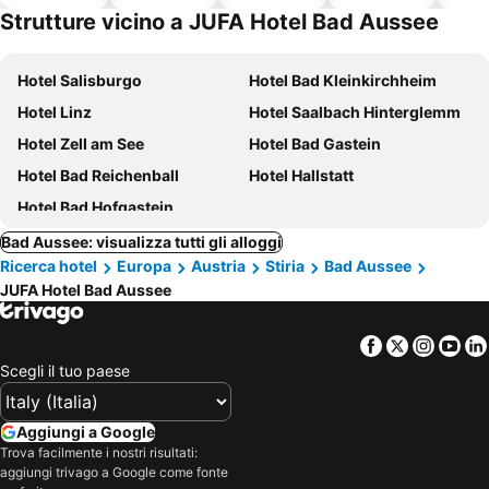
ammessi
Strutture vicino a JUFA Hotel Bad Aussee
Hotel Salisburgo
Hotel Bad Kleinkirchheim
Hotel Linz
Hotel Saalbach Hinterglemm
Hotel Zell am See
Hotel Bad Gastein
Hotel Bad Reichenball
Hotel Hallstatt
Hotel Bad Hofgastein
Bad Aussee: visualizza tutti gli alloggi
Ricerca hotel
Europa
Austria
Stiria
Bad Aussee
JUFA Hotel Bad Aussee
Facebook
Twitter
Insta
Yo
Scegli il tuo paese
Aggiungi a Google
Trova facilmente i nostri risultati:
aggiungi trivago a Google come fonte