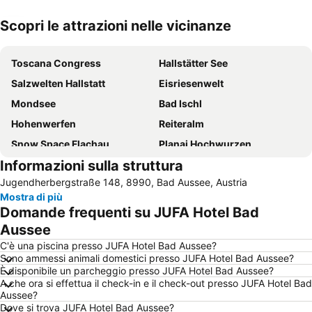
Scopri le attrazioni nelle vicinanze
Espandi mappa
Toscana Congress
Hallstätter See
Salzwelten Hallstatt
Eisriesenwelt
Mondsee
Bad Ischl
Hohenwerfen
Reiteralm
Snow Space Flachau
Planai Hochwurzen
Informazioni sulla struttura
Altenmarkt-Zauchensee
Ramsau am Dachstein
Jugendherbergstraße 148, 8990, Bad Aussee, Austria
Radstadt-Altenmarkt
Therme Amade
Mostra di più
Zauchensee skiing area
Attersee Boating
Domande frequenti su JUFA Hotel Bad
Nachtslalom
Filzmoos
Aussee
Seerose
Wagrain-Kleinarl
C'è una piscina presso JUFA Hotel Bad Aussee?
Sono ammessi animali domestici presso JUFA Hotel Bad Aussee?
Hauser Kaibling
Kiteschule Obertauern
È disponibile un parcheggio presso JUFA Hotel Bad Aussee?
A che ora si effettua il check-in e il check-out presso JUFA Hotel Bad
Ödensee
Postalm Arena
Aussee?
Congress Wolfgangsee
Skigebiet Sportwelt Amadé
Dove si trova JUFA Hotel Bad Aussee?