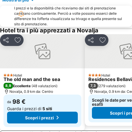
I prezzi e la disponibilità che riceviamo dai siti di prenotazione
cambiano continuamente. Perciò a volte possono esserci delle
differenze tra l’offerta visualizzata su trivago e quella presente sul
sito di prenotazione.
Hotel tra i più apprezzati a Novalja
Condividi
Aggiungi ai preferiti
Condividi
Aggiungi ai pr
Hotel
Hotel
3 Stelle
4 Stelle
The old man and the sea
Residences Bellavi
8,9
7,3
Eccellente
(
48 valutazioni
)
(
279 valutazioni
)
Novalja, 0.9 km da: Centro
Novalja, 0.9 km da: Ce
Scegli le date per ve
98 €
da
esatti
Guarda i prezzi di
5 siti
Scopri i pr
Scopri i prezzi