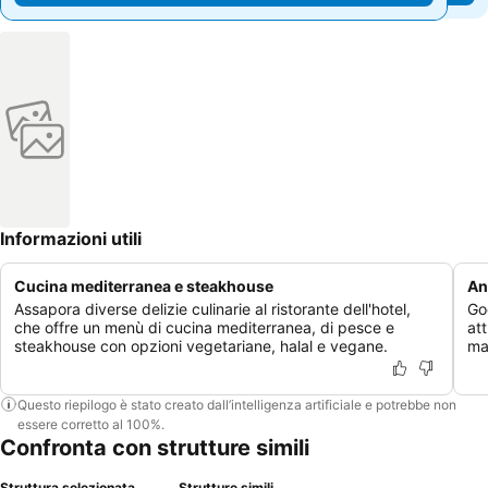
Informazioni utili
Cucina mediterranea e steakhouse
An
Assapora diverse delizie culinarie al ristorante dell'hotel,
Go
che offre un menù di cucina mediterranea, di pesce e
at
steakhouse con opzioni vegetariane, halal e vegane.
ma
Questo riepilogo è stato creato dall’intelligenza artificiale e potrebbe non
essere corretto al 100%.
Confronta con strutture simili
Struttura selezionata
Strutture simili