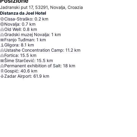
Posizione
Jadranski put 17, 53291, Novalja, Croazia
Distanza da Joel Hotel
Cissa-Straško
:
0.2
km
Novalja
:
0.7
km
Old Well
:
0.8
km
Gradski muzej Novalja
:
1
km
Franjo Tuđman
:
1
km
Gligora
:
8.1
km
Ustashe Concentration Camp
:
11.2
km
Fortica
:
15.5
km
Šime Starčević
:
15.5
km
Permanent exhibition of Salt
:
18
km
Gospić
:
40.6
km
Zadar Airport
:
61.9
km