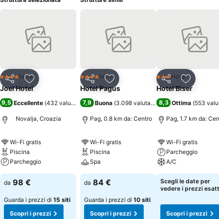
Hotel
Hotel
Hotel
4 Stelle
4 Stelle
3 Stelle
Condividi
Aggiungi ai preferiti
Condividi
Aggiungi ai preferiti
Condividi
Aggiungi 
Joel Hotel
Hotel Pagus
Hotel Biser
9,5
7,9
8,3
Eccellente
(
432 valutazioni
)
Buona
(
3.098 valutazioni
)
Ottima
(
553 valu
Novalja, Croazia
Pag, 0.8 km da: Centro
Pag, 1.7 km da: Cen
Wi-Fi gratis
Wi-Fi gratis
Wi-Fi gratis
Piscina
Piscina
Parcheggio
Parcheggio
Spa
A/C
98 €
84 €
Scegli le date per
da
da
vedere i prezzi esatt
Guarda i prezzi di
15 siti
Guarda i prezzi di
10 siti
Scopri i prezzi
Scopri i prezzi
Scopri i prezzi