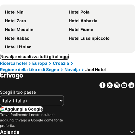
Hotel Nin
Hotel Pola
Hotel Zara
Hotel Abbazia
Hotel Medulin
Hotel Fiume
Hotel Rabac
Hotel Lussinpiccolo
Hotel Ližnjan
Novalja: visualizza tutti gli alloggi
Ricerca hotel
Europa
Croazia
Regione della Lika e di Segna
Novalja
Joel Hotel
Facebook
Twitter
Insta
Yo
Scegli il tuo paese
Aggiungi a Google
Trova facilmente i nostri risultati:
aggiungi trivago a Google come fonte
preferita.
Azienda