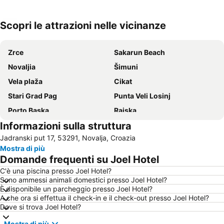
Scopri le attrazioni nelle vicinanze
Espandi mappa
Zrce
Sakarun Beach
Novaljia
Šimuni
Vela plaža
Cikat
Stari Grad Pag
Punta Veli Losinj
Porto Baska
Rajska
Informazioni sulla struttura
Artatore
Zaton
Jadranski put 17, 53291, Novalja, Croazia
Pudarica
Suha Punta Karolina
Mostra di più
Veli žal
Strasko
Domande frequenti su Joel Hotel
Sahara
Lošinj Airport
C'è una piscina presso Joel Hotel?
Sono ammessi animali domestici presso Joel Hotel?
Ždrijac
Poljana
È disponibile un parcheggio presso Joel Hotel?
Velebit
Tvrđava Nehaj
A che ora si effettua il check-in e il check-out presso Joel Hotel?
Dove si trova Joel Hotel?
Bašćanska ploča
Mostra di più