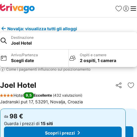
Preferiti
Accedi
Me
Novalja: visualizza tutti gli alloggi
Destinazione
Joel Hotel
Arrivo/Partenza
Ospiti e camere
Scegli date
2 ospiti, 1 camera
Come i pagamenti influiscono sul posizionamento
Joel Hotel
Condividi
Agg
Hotel
9,5
Eccellente
(
432 valutazioni
)
4 Stelle
Jadranski put 17, 53291, Novalja, Croazia
98 €
98 €
da
da
Guarda i prezzi di
15 siti
Guarda i prezzi di
15 siti
Scopri i prezzi
Scopri i prezzi