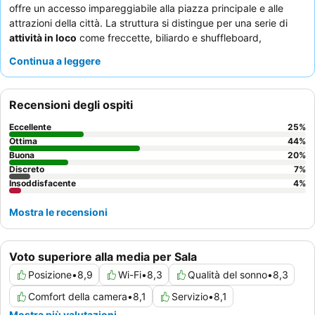
offre un accesso impareggiabile alla piazza principale e alle
attrazioni della città. La struttura si distingue per una serie di
attività in loco
come freccette, biliardo e shuffleboard,
garantendo intrattenimento per tutti gli ospiti. Il
personale
Continua a leggere
riceve costantemente elogi per il servizio accogliente e
proattivo, che si aggiunge alla colazione generalmente buona e
all'eccellente pub e ristorante in loco. Per chi viaggia con animali
Recensioni degli ospiti
domestici, la disponibilità di
camere che accettano cani
è un
vantaggio significativo.
Eccellente
25
%
Ottima
44
%
Buona
20
%
Discreto
7
%
Insoddisfacente
4
%
Mostra le recensioni
Voto superiore alla media per Sala
Posizione
•
8,9
Wi-Fi
•
8,3
Qualità del sonno
•
8,3
Comfort della camera
•
8,1
Servizio
•
8,1
Mostra più valutazioni