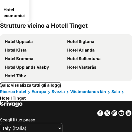
Hotel
economici
Strutture vicino a Hotell Tinget
Hotel Uppsala
Hotel Sigtuna
Hotel Kista
Hotel Arlanda
Hotel Bromma
Hotel Sollentuna
Hotel Upplands Väsby
Hotel Västerås
Hotel Täby
Sala: visualizza tutti gli alloggi
Ricerca hotel
Europa
Svezia
Västmanlands län
Sala
Hotell Tinget
Facebook
Twitter
Insta
Yo
Scegli il tuo paese