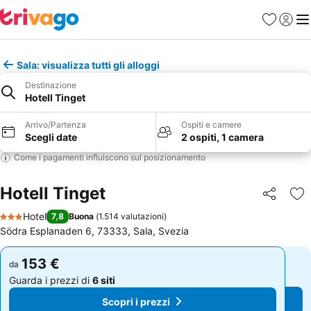
Preferiti
Accedi
Me
Sala: visualizza tutti gli alloggi
Destinazione
Hotell Tinget
Arrivo/Partenza
Ospiti e camere
Scegli date
2 ospiti, 1 camera
Come i pagamenti influiscono sul posizionamento
Hotell Tinget
Condividi
Agg
Hotel
7,8
Buona
(
1.514 valutazioni
)
3 Stelle
Södra Esplanaden 6, 73333, Sala, Svezia
153 €
153 €
da
da
Guarda i prezzi di
6 siti
Guarda i prezzi di
6 siti
Scopri i prezzi
Scopri i prezzi