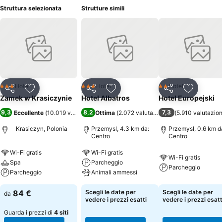
Struttura selezionata
Strutture simili
Hotel
Hotel
Hotel
3 Stelle
3 Stelle
2 Stelle
Condividi
Aggiungi ai preferiti
Condividi
Aggiungi ai preferiti
Condividi
Aggiungi 
Zamek w Krasiczynie
Hotel Albatros
Hotel Europejski
9,3
8,2
7,3
Eccellente
(
10.019 valutazioni
Ottima
)
(
2.072 valutazioni
)
(
5.910 valutazion
Krasiczyn, Polonia
Przemysl, 4.3 km da:
Przemysl, 0.6 km d
Centro
Centro
Wi-Fi gratis
Wi-Fi gratis
Wi-Fi gratis
Spa
Parcheggio
Parcheggio
Parcheggio
Animali ammessi
84 €
Scegli le date per
Scegli le date per
da
vedere i prezzi esatti
vedere i prezzi esatt
Guarda i prezzi di
4 siti