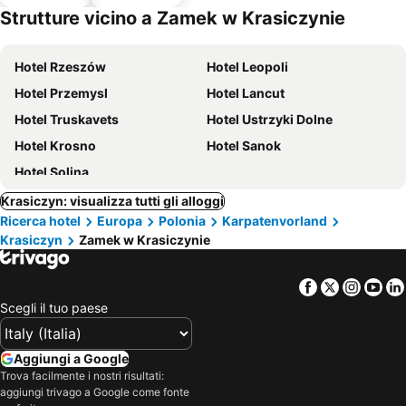
o
Strutture vicino a Zamek w Krasiczynie
Hotel Rzeszów
Hotel Leopoli
Hotel Przemysl
Hotel Lancut
Hotel Truskavets
Hotel Ustrzyki Dolne
Hotel Krosno
Hotel Sanok
Hotel Solina
Krasiczyn: visualizza tutti gli alloggi
Ricerca hotel
Europa
Polonia
Karpatenvorland
Krasiczyn
Zamek w Krasiczynie
Facebook
Twitter
Insta
Yo
Scegli il tuo paese
Aggiungi a Google
Trova facilmente i nostri risultati:
aggiungi trivago a Google come fonte