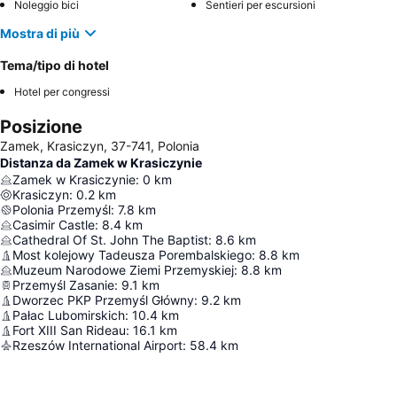
Noleggio bici
Sentieri per escursioni
Mostra di più
Tema/tipo di hotel
Hotel per congressi
Posizione
Zamek, Krasiczyn, 37-741, Polonia
Distanza da Zamek w Krasiczynie
Zamek w Krasiczynie
:
0
km
Krasiczyn
:
0.2
km
Polonia Przemyśl
:
7.8
km
Casimir Castle
:
8.4
km
Cathedral Of St. John The Baptist
:
8.6
km
Most kolejowy Tadeusza Porembalskiego
:
8.8
km
Muzeum Narodowe Ziemi Przemyskiej
:
8.8
km
Przemyśl Zasanie
:
9.1
km
Dworzec PKP Przemyśl Główny
:
9.2
km
Pałac Lubomirskich
:
10.4
km
Fort XIII San Rideau
:
16.1
km
Rzeszów International Airport
:
58.4
km