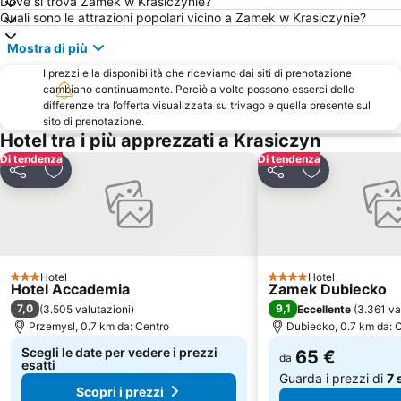
Dove si trova Zamek w Krasiczynie?
Quali sono le attrazioni popolari vicino a Zamek w Krasiczynie?
Mostra di più
I prezzi e la disponibilità che riceviamo dai siti di prenotazione
cambiano continuamente. Perciò a volte possono esserci delle
differenze tra l’offerta visualizzata su trivago e quella presente sul
sito di prenotazione.
Hotel tra i più apprezzati a Krasiczyn
Di tendenza
Di tendenza
Condividi
Aggiungi ai preferiti
Condividi
Aggiungi ai pr
Hotel
Hotel
3 Stelle
4 Stelle
Hotel Accademia
Zamek Dubiecko
7,0
9,1
(
3.505 valutazioni
)
Eccellente
(
3.361 va
Przemysl, 0.7 km da: Centro
Dubiecko, 0.7 km da: 
Scegli le date per vedere i prezzi
65 €
da
esatti
Guarda i prezzi di
7 s
Scopri i prezzi