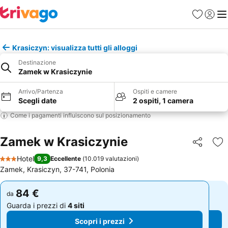
Preferiti
Accedi
Me
Krasiczyn: visualizza tutti gli alloggi
Destinazione
Zamek w Krasiczynie
Arrivo/Partenza
Ospiti e camere
Scegli date
2 ospiti, 1 camera
Come i pagamenti influiscono sul posizionamento
Zamek w Krasiczynie
Condividi
Agg
Hotel
9,3
Eccellente
(
10.019 valutazioni
)
3 Stelle
Zamek, Krasiczyn, 37-741, Polonia
84 €
84 €
da
da
Guarda i prezzi di
4 siti
Guarda i prezzi di
4 siti
Scopri i prezzi
Scopri i prezzi