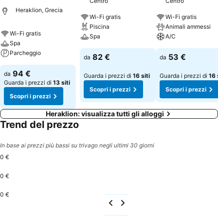
Centro
Centro
Heraklion, Grecia
Wi-Fi gratis
Wi-Fi gratis
Piscina
Animali ammessi
Wi-Fi gratis
Spa
A/C
Spa
Parcheggio
82 €
53 €
da
da
94 €
da
Guarda i prezzi di
16 siti
Guarda i prezzi di
16 
Guarda i prezzi di
13 siti
Scopri i prezzi
Scopri i prezzi
Scopri i prezzi
Heraklion: visualizza tutti gli alloggi
Trend del prezzo
In base ai prezzi più bassi su trivago negli ultimi 30 giorni
0 €
0 €
0 €