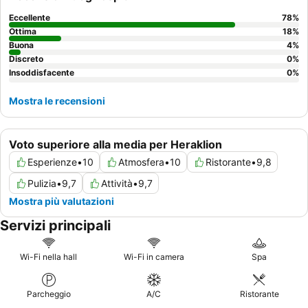
considerate di prenotare una
camera con vista mare
e un
ampio balcone per godervi il suono rilassante delle onde e la
Eccellente
78
%
rinfrescante brezza marina.
Ottima
18
%
Buona
4
%
Discreto
0
%
Insoddisfacente
0
%
Mostra le recensioni
Voto superiore alla media per Heraklion
Esperienze
•
10
Atmosfera
•
10
Ristorante
•
9,8
Pulizia
•
9,7
Attività
•
9,7
Mostra più valutazioni
Servizi principali
Wi-Fi nella hall
Wi-Fi in camera
Spa
Parcheggio
A/C
Ristorante