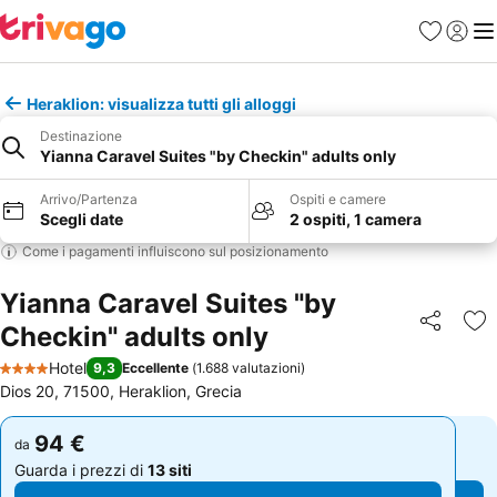
Preferiti
Accedi
Me
Heraklion: visualizza tutti gli alloggi
Destinazione
Yianna Caravel Suites "by Checkin" adults only
Arrivo/Partenza
Ospiti e camere
Scegli date
2 ospiti, 1 camera
Come i pagamenti influiscono sul posizionamento
Yianna Caravel Suites "by
Checkin" adults only
Condividi
Agg
Hotel
9,3
Eccellente
(
1.688 valutazioni
)
4 Stelle
Dios 20, 71500, Heraklion, Grecia
94 €
94 €
da
da
Guarda i prezzi di
13 siti
Guarda i prezzi di
13 siti