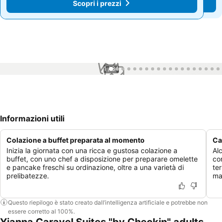
Scopri i prezzi
Scopri i prezzi
1 / 84
Informazioni utili
Colazione a buffet preparata al momento
Ca
Inizia la giornata con una ricca e gustosa colazione a
Al
buffet, con uno chef a disposizione per preparare omelette
co
e pancake freschi su ordinazione, oltre a una varietà di
te
prelibatezze.
ma
Questo riepilogo è stato creato dall’intelligenza artificiale e potrebbe non
essere corretto al 100%.