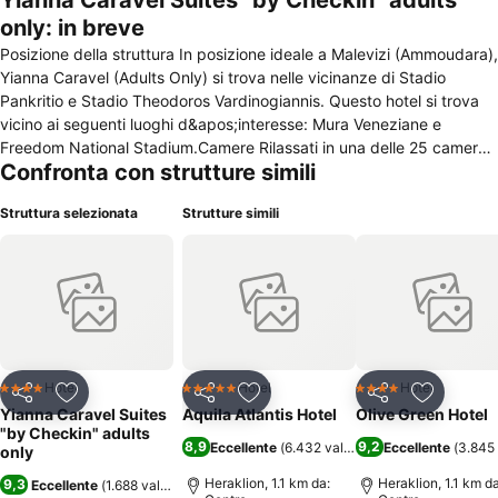
Yianna Caravel Suites "by Checkin" adults
only: in breve
Posizione della struttura In posizione ideale a Malevizi (Ammoudara),
Yianna Caravel (Adults Only) si trova nelle vicinanze di Stadio
Pankritio e Stadio Theodoros Vardinogiannis. Questo hotel si trova
vicino ai seguenti luoghi d&apos;interesse: Mura Veneziane e
Freedom National Stadium.Camere Rilassati in una delle 25 camere
Confronta con strutture simili
con aria condizionata della struttura, completa di frigorifero e lettore
DVD. Le camere sono dotate di balcone o patio attrezzato. La una
Struttura selezionata
Strutture simili
TV al plasma con canali digitali è l&apos;ideale per concedersi un
po&apos; di svago, mentre l&apos;Wi-Fi gratuito ti consente di
restare connesso con il mondo. I bagni dispongono di doccia e
asciugacapelli.Pasti Yianna Caravel (Adults Only) ospita un
ristorante.Servizi business e altri comfort La reception è aperta in
orario limitato. Il parcheggio gratuito è disponibile in loco.
Hotel
Hotel
Hotel
4 Stelle
5 Stelle
4 Stelle
Condividi
Aggiungi ai preferiti
Condividi
Aggiungi ai preferiti
Condividi
Aggiungi 
Yianna Caravel Suites
Aquila Atlantis Hotel
Olive Green Hotel
"by Checkin" adults
8,9
9,2
Eccellente
(
6.432 valutazioni
Eccellente
)
(
3.845 
only
Heraklion, 1.1 km da:
Heraklion, 1.1 km da
9,3
Eccellente
(
1.688 valutazioni
)