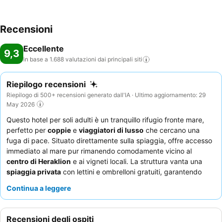
Recensioni
Eccellente
9,3
in base a 1.688 valutazioni dai principali
siti
Riepilogo recensioni
Riepilogo di 500+ recensioni generato dall'IA · Ultimo aggiornamento: 29
May 2026
Questo hotel per soli adulti è un tranquillo rifugio fronte mare,
perfetto per
coppie
e
viaggiatori di lusso
che cercano una
fuga di pace. Situato direttamente sulla spiaggia, offre accesso
immediato al mare pur rimanendo comodamente vicino al
centro di Heraklion
e ai vigneti locali. La struttura vanta una
spiaggia privata
con lettini e ombrelloni gratuiti, garantendo
un'esperienza rilassante in riva al mare. Gli ospiti lodano
Continua a leggere
costantemente il
servizio eccezionale
e la calorosa ospitalità
del personale, oltre alle eccellenti opzioni di
cibo e bevande
, in
particolare l'ampia colazione a buffet. Per un soggiorno migliore,
Recensioni degli ospiti