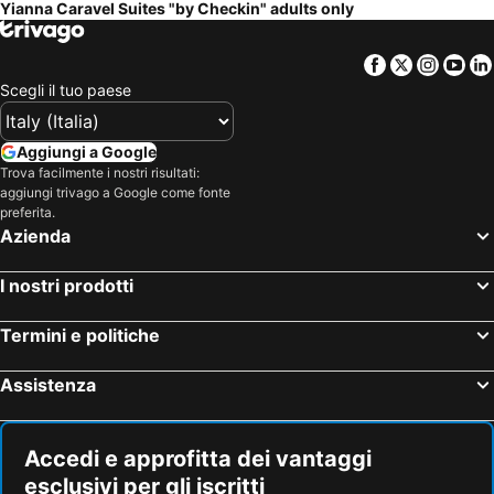
Yianna Caravel Suites "by Checkin" adults only
Facebook
Twitter
Insta
Yo
Scegli il tuo paese
Aggiungi a Google
Trova facilmente i nostri risultati:
aggiungi trivago a Google come fonte
preferita.
Azienda
I nostri prodotti
Termini e politiche
Assistenza
Accedi e approfitta dei vantaggi
esclusivi per gli iscritti