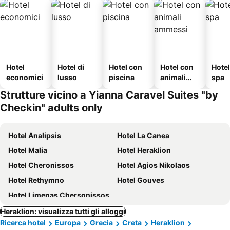
Hotel
Hotel di
Hotel con
Hotel con
Hote
economici
lusso
piscina
animali
spa
ammessi
Strutture vicino a Yianna Caravel Suites "by
Checkin" adults only
Hotel Analipsis
Hotel La Canea
Hotel Malia
Hotel Heraklion
Hotel Cheronissos
Hotel Agios Nikolaos
Hotel Rethymno
Hotel Gouves
Hotel Limenas Chersonissos
Heraklion: visualizza tutti gli alloggi
Ricerca hotel
Europa
Grecia
Creta
Heraklion