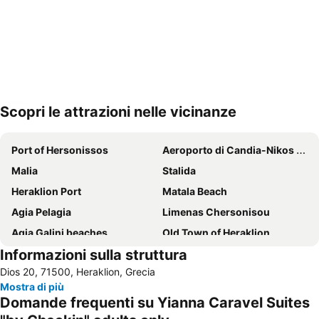
Scopri le attrazioni nelle vicinanze
Espandi mappa
Port of Hersonissos
Aeroporto di Candia-Nikos Kazantzakis
Malia
Stalida
Heraklion Port
Matala Beach
Agia Pelagia
Limenas Chersonisou
Agia Galini beaches
Old Town of Heraklion
Informazioni sulla struttura
Palace of Knossos
Apostoli Village
Dios 20, 71500, Heraklion, Grecia
Bali
Acqua Plus Water Park
Mostra di più
Star Beach Water Park
Kato Gouves
Domande frequenti su Yianna Caravel Suites
Agios Georgios
Lygaria