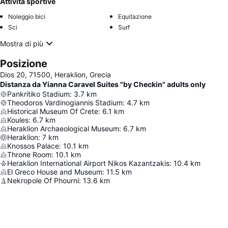
Attività sportive
Noleggio bici
Equitazione
Sci
Surf
Mostra di più
Posizione
Dios 20, 71500, Heraklion, Grecia
Distanza da Yianna Caravel Suites "by Checkin" adults only
Pankritiko Stadium
:
3.7
km
Theodoros Vardinogiannis Stadium
:
4.7
km
Historical Museum Of Crete
:
6.1
km
Koules
:
6.7
km
Heraklion Archaeological Museum
:
6.7
km
Heraklion
:
7
km
Knossos Palace
:
10.1
km
Throne Room
:
10.1
km
Heraklion International Airport Nikos Kazantzakis
:
10.4
km
El Greco House and Museum
:
11.5
km
Nekropole Of Phourni
:
13.6
km