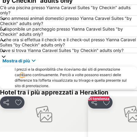
"by Checkin" adults only
KTEL
Lianos Kavos Lavris
C'è una piscina presso Yianna Caravel Suites "by Checkin" adults
only?
Tsoutsouros
Amoudara
Sono ammessi animali domestici presso Yianna Caravel Suites "by
Checkin" adults only?
Archaeological Museum
Adelianos Kampos
È disponibile un parcheggio presso Yianna Caravel Suites "by
Karteros
Kokkini Chani
Checkin" adults only?
A che ora si effettua il check-in e il check-out presso Yianna Caravel
Analipsi
Crete Golf Club
Suites "by Checkin" adults only?
Dove si trova Yianna Caravel Suites "by Checkin" adults only?
Venetian Walls of Herakleion
Mochos
25 Augoustou street
Sarantaris
Mostra di più
Kommos
Filakes
I prezzi e la disponibilità che riceviamo dai siti di prenotazione
cambiano continuamente. Perciò a volte possono esserci delle
Arina
International Exhibition center of Crete - DEKK
differenze tra l’offerta visualizzata su trivago e quella presente sul
sito di prenotazione.
Vengera
Anissaras
Hotel tra i più apprezzati a Heraklion
San Giorgio
Phaistos
Di tendenza
Skaleta Beach
Aquapark Bravo
Condividi
Aggiungi ai preferiti
Condividi
Aggiungi ai pr
Historical museum of Crete
Morozini Fountain
Platia Eleftherias
Fodele
Archanes Traditional Settlement
Vathianos Kampos