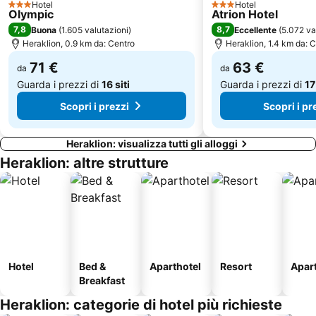
Hotel
Hotel
Anogia
Yakinthia
3 Stelle
3 Stelle
Olympic
Atrion Hotel
7,8
8,7
Buona
(
1.605 valutazioni
)
Eccellente
(
5.072 va
Heraklion, 0.9 km da: Centro
Heraklion, 1.4 km da: 
71 €
63 €
da
da
Guarda i prezzi di
16 siti
Guarda i prezzi di
17
Scopri i prezzi
Scopri i pr
Heraklion: visualizza tutti gli alloggi
Heraklion: altre strutture
Hotel
Bed &
Aparthotel
Resort
Apar
Breakfast
Heraklion: categorie di hotel più richieste