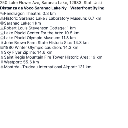
250 Lake Flower Ave, Saranac Lake, 12983, Stati Uniti
Distanza da Voco Saranac Lake Ny - Waterfront By Ihg
Pendragon Theatre
:
0.3
km
Historic Saranac Lake / Laboratory Museum
:
0.7
km
Saranac Lake
:
1
km
Robert Louis Stevenson Cottage
:
1
km
Lake Placid Center For the Arts
:
10.5
km
Lake Placid Olympic Museum
:
11.8
km
John Brown Farm State Historic Site
:
14.3
km
1980 Winter Olympic cauldron
:
14.3
km
Sky Flyer Zipline
:
14.6
km
Saint Regis Mountain Fire Tower Historic Area
:
19
km
Westport
:
55.6
km
Montréal–Trudeau International Airport
:
131
km