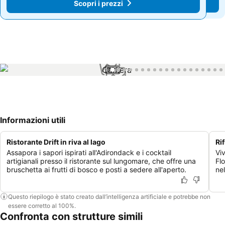
Scopri i prezzi
Scopri i prezzi
1 / 99
Informazioni utili
Ristorante Drift in riva al lago
Ri
Assapora i sapori ispirati all'Adirondack e i cocktail
Vi
artigianali presso il ristorante sul lungomare, che offre una
Fl
bruschetta ai frutti di bosco e posti a sedere all'aperto.
ne
Questo riepilogo è stato creato dall’intelligenza artificiale e potrebbe non
essere corretto al 100%.
Confronta con strutture simili