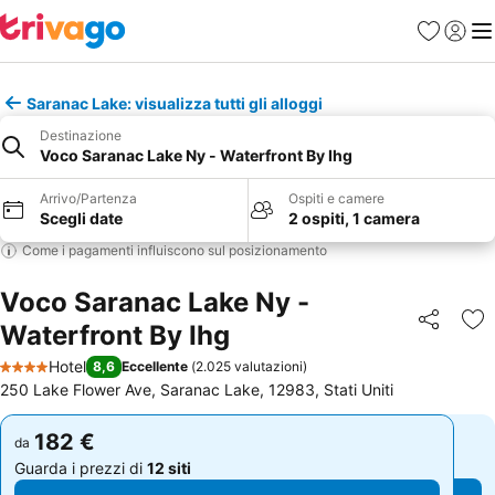
Preferiti
Accedi
Me
Saranac Lake: visualizza tutti gli alloggi
Destinazione
Voco Saranac Lake Ny - Waterfront By Ihg
Arrivo/Partenza
Ospiti e camere
Scegli date
2 ospiti, 1 camera
Come i pagamenti influiscono sul posizionamento
Voco Saranac Lake Ny -
Waterfront By Ihg
Condividi
Agg
Hotel
8,6
Eccellente
(
2.025 valutazioni
)
4 Stelle
250 Lake Flower Ave, Saranac Lake, 12983, Stati Uniti
182 €
182 €
da
da
Guarda i prezzi di
12 siti
Guarda i prezzi di
12 siti