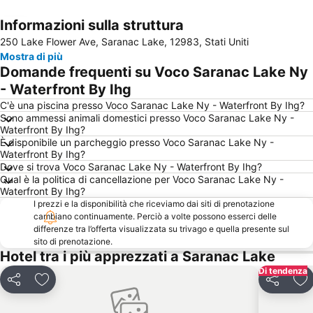
Informazioni sulla struttura
Espandi mappa
250 Lake Flower Ave, Saranac Lake, 12983, Stati Uniti
Mostra di più
Domande frequenti su Voco Saranac Lake Ny
- Waterfront By Ihg
C'è una piscina presso Voco Saranac Lake Ny - Waterfront By Ihg?
Sono ammessi animali domestici presso Voco Saranac Lake Ny -
Waterfront By Ihg?
È disponibile un parcheggio presso Voco Saranac Lake Ny -
Waterfront By Ihg?
Dove si trova Voco Saranac Lake Ny - Waterfront By Ihg?
Qual è la politica di cancellazione per Voco Saranac Lake Ny -
Waterfront By Ihg?
I prezzi e la disponibilità che riceviamo dai siti di prenotazione
cambiano continuamente. Perciò a volte possono esserci delle
differenze tra l’offerta visualizzata su trivago e quella presente sul
sito di prenotazione.
Hotel tra i più apprezzati a Saranac Lake
Di tendenza
Condividi
Aggiungi ai preferiti
Condividi
Ag