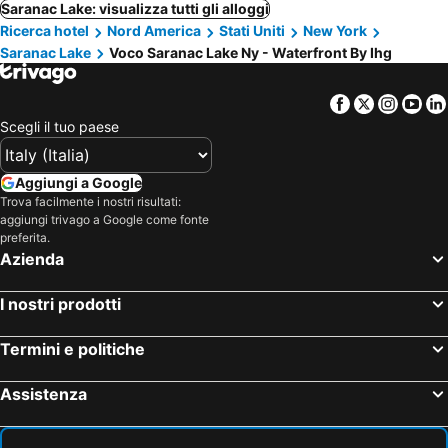
Saranac Lake: visualizza tutti gli alloggi
Ricerca hotel
Nord America
Stati Uniti
New York
Saranac Lake
Voco Saranac Lake Ny - Waterfront By Ihg
Facebook
Twitter
Insta
Yo
Scegli il tuo paese
Aggiungi a Google
Trova facilmente i nostri risultati:
aggiungi trivago a Google come fonte
preferita.
Azienda
I nostri prodotti
Termini e politiche
Assistenza