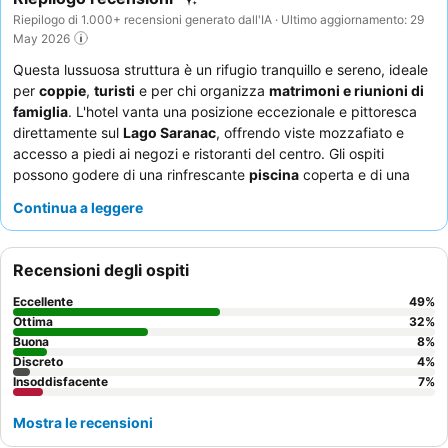
Riepilogo di 1.000+ recensioni generato dall'IA · Ultimo aggiornamento: 29
May 2026
Questa lussuosa struttura è un rifugio tranquillo e sereno, ideale
per
coppie
,
turisti
e per chi organizza
matrimoni e riunioni di
famiglia
. L'hotel vanta una posizione eccezionale e pittoresca
direttamente sul
Lago Saranac
, offrendo viste mozzafiato e
accesso a piedi ai negozi e ristoranti del centro. Gli ospiti
possono godere di una rinfrescante
piscina
coperta e di una
grande
vasca idromassaggio
, spesso molto calda. Il personale
Continua a leggere
riceve costantemente elogi per la sua cordialità e attenzione, e il
ristorante Boathouse
è apprezzato per la sua cucina deliziosa,
che include specialità di pesce fresco e bruschette ai frutti di
Recensioni degli ospiti
bosco, con la possibilità di cenare all'aperto in riva al lago. Per
un soggiorno più tranquillo, gli ospiti dovrebbero considerare di
Eccellente
49
%
richiedere una camera con vista sul giardino.
Ottima
32
%
Buona
8
%
Discreto
4
%
Insoddisfacente
7
%
Mostra le recensioni