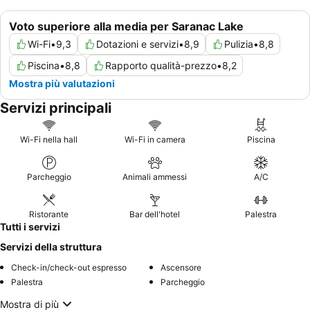
Voto superiore alla media per Saranac Lake
Wi-Fi
•
9,3
Dotazioni e servizi
•
8,9
Pulizia
•
8,8
Piscina
•
8,8
Rapporto qualità-prezzo
•
8,2
Mostra più valutazioni
Servizi principali
Wi-Fi nella hall
Wi-Fi in camera
Piscina
Parcheggio
Animali ammessi
A/C
Ristorante
Bar dell'hotel
Palestra
Tutti i servizi
Servizi della struttura
Check-in/check-out espresso
Ascensore
Palestra
Parcheggio
Mostra di più