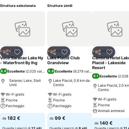
Struttura selezionata
Strutture simili
Hotel
Hotel
Hotel
4 Stelle
3 Stelle
3 Stelle
Condividi
Aggiungi ai preferiti
Condividi
Aggiungi ai preferiti
Condividi
Aggiungi 
Voco Saranac Lake Ny
Lake Placid Club
Cambria Hotel Lak
- Waterfront By Ihg
Grandview
Placid - Lakeside
Resort
8,6
8,8
Eccellente
(
2.025 valutazioni
)
Eccellente
(
9.279 valutazioni
)
9,1
Eccellente
(
2.028 
Saranac Lake, Stati
Lake Placid, 0.6 km da:
Uniti
Centro
Lake Placid, 2.0 km
Centro
Wi-Fi gratis
Wi-Fi gratis
Wi-Fi gratis
Piscina
Piscina
Piscina
Parcheggio
Parcheggio
Animali ammessi
182 €
99 €
da
da
140 €
da
Guarda i prezzi di
12 siti
Guarda i prezzi di
8 siti
Guarda i prezzi di
11 s