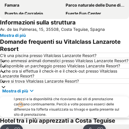
Famara
Parco naturale delle Dune di Corralejo
Puerto de Corralejo
Fuerte Fun Center
Informazioni sulla struttura
Dorada
Matagorda
Av. de las Palmeras, 15, 35508, Costa Teguise, Spagna
Avenida de las Playas
Isla de Los Lobos
Mostra di più
La Concha
Playa de los pocillos
Domande frequenti su Vitalclass Lanzarote
Timanfaya National Park
Puerto de los Mármoles
Resort
Puerto deportivo Marina Rubicon
Grandes Playas
C'è una piscina presso Vitalclass Lanzarote Resort?
Sono ammessi animali domestici presso Vitalclass Lanzarote Resort?
De las Cucharas
Ciudad Deportiva Lanzarote
È disponibile un parcheggio presso Vitalclass Lanzarote Resort?
A che ora si effettua il check-in e il check-out presso Vitalclass
Gran Casino de Lanzarote
El Charco de Bristol
Lanzarote Resort?
Aquapark Costa Teguise
Parque Islas Canarias
Dove si trova Vitalclass Lanzarote Resort?
Paseo Marítimo Arrecife
Playa del Viejo
Mostra di più
de la Cruz o del Pozo
Castillo de las Coloradas
I prezzi e la disponibilità che riceviamo dai siti di prenotazione
cambiano continuamente. Perciò a volte possono esserci delle
Flag Beach Windsurf and Kitesurf Centre
El Bajo Negro
differenze tra l’offerta visualizzata su trivago e quella presente sul
Playa del Reducto
Plaza de las Dunas
sito di prenotazione.
Hotel tra i più apprezzati a Costa Teguise
Charco de San Ginés
Jameos del Agua