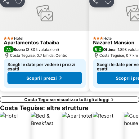
Puerto Deportivo de Puerto Calero
Guinate Tropical Park
Condividi
Aggiungi ai preferiti
Condividi
Aggiungi ai pr
Mujeres
Via General Franco
El Moro
Hotel
Hotel
3 Stelle
3 Stelle
Apartamentos Tabaiba
Nazaret Mansion
7,5
8,2
Buona
(
3.305 valutazioni
)
Ottima
(
1.893 valuta
Costa Teguise, 0.7 km da: Centro
Costa Teguise, 0.7 km 
Scegli le date per vedere i prezzi
Scegli le date per ve
esatti
esatti
Scopri i prezzi
Scopri i pr
Costa Teguise: visualizza tutti gli alloggi
Costa Teguise: altre strutture