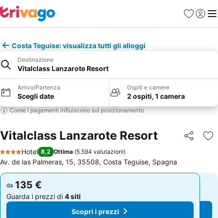
Preferiti
Accedi
Me
Costa Teguise: visualizza tutti gli alloggi
Destinazione
Vitalclass Lanzarote Resort
Arrivo/Partenza
Ospiti e camere
Scegli date
2 ospiti, 1 camera
Come i pagamenti influiscono sul posizionamento
Vitalclass Lanzarote Resort
Condividi
Agg
Hotel
8,2
Ottima
(
5.594 valutazioni
)
4 Stelle
Av. de las Palmeras, 15, 35508, Costa Teguise, Spagna
135 €
135 €
da
da
Guarda i prezzi di
4 siti
Guarda i prezzi di
4 siti
Scopri i prezzi
Scopri i prezzi