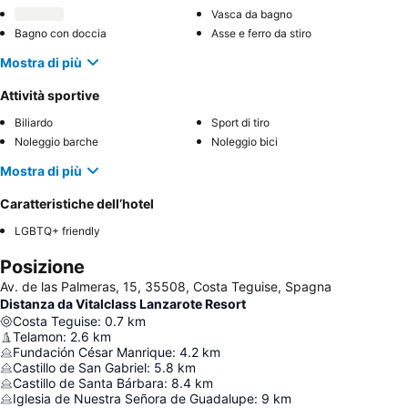
Vasca da bagno
Bagno con doccia
Asse e ferro da stiro
Mostra di più
Attività sportive
Biliardo
Sport di tiro
Noleggio barche
Noleggio bici
Mostra di più
Caratteristiche dell’hotel
LGBTQ+ friendly
Posizione
Av. de las Palmeras, 15, 35508, Costa Teguise, Spagna
Distanza da Vitalclass Lanzarote Resort
Costa Teguise
:
0.7
km
Telamon
:
2.6
km
Fundación César Manrique
:
4.2
km
Castillo de San Gabriel
:
5.8
km
Castillo de Santa Bárbara
:
8.4
km
Iglesia de Nuestra Señora de Guadalupe
:
9
km