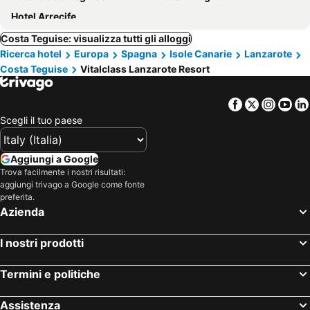
Hotel Arrecife
Costa Teguise: visualizza tutti gli alloggi
Ricerca hotel
Europa
Spagna
Isole Canarie
Lanzarote
Costa Teguise
Vitalclass Lanzarote Resort
Facebook
Twitter
Insta
Yo
Scegli il tuo paese
Aggiungi a Google
Trova facilmente i nostri risultati:
aggiungi trivago a Google come fonte
preferita.
Azienda
I nostri prodotti
Termini e politiche
Assistenza