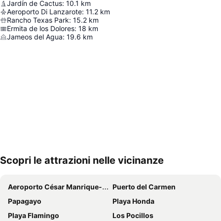
Jardín de Cactus
:
10.1
km
Aeroporto Di Lanzarote
:
11.2
km
Rancho Texas Park
:
15.2
km
Ermita de los Dolores
:
18
km
Jameos del Agua
:
19.6
km
Scopri le attrazioni nelle vicinanze
Espandi mappa
Aeroporto César Manrique-Lanzarote
Puerto del Carmen
Papagayo
Playa Honda
Playa Flamingo
Los Pocillos