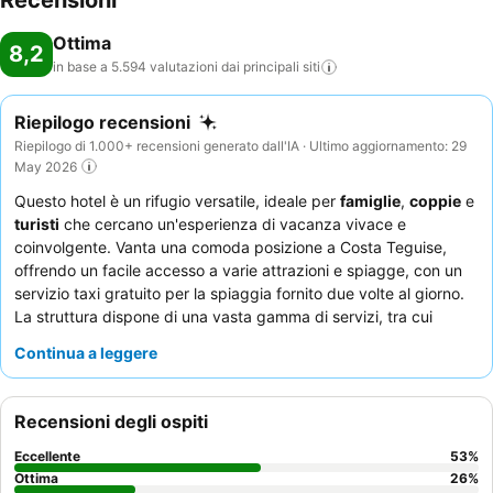
Recensioni
Ottima
8,2
in base a 5.594 valutazioni dai principali
siti
Riepilogo recensioni
Riepilogo di 1.000+ recensioni generato dall'IA · Ultimo aggiornamento: 29
May 2026
Questo hotel è un rifugio versatile, ideale per
famiglie
,
coppie
e
turisti
che cercano un'esperienza di vacanza vivace e
coinvolgente. Vanta una comoda posizione a Costa Teguise,
offrendo un facile accesso a varie attrazioni e spiagge, con un
servizio taxi gratuito per la spiaggia fornito due volte al giorno.
La struttura dispone di una vasta gamma di servizi, tra cui
diverse piscine, un parco acquatico dedicato ai bambini e campi
Continua a leggere
sportivi per padel e tennis. Gli ospiti lodano costantemente
l'
eccezionale personale e il servizio
e l'abbondante
colazione
a buffet
. Per un souvenir memorabile, assicuratevi di provare la
Recensioni degli ospiti
Magic Mirror Photo Booth
.
Eccellente
53
%
Ottima
26
%