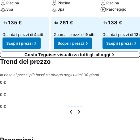
Piscina
Piscina
Piscina
Spa
Spa
Parcheggio
135 €
261 €
138 €
da
da
da
Guarda i prezzi di
4 siti
Guarda i prezzi di
9 siti
Guarda i prezzi di
12 
Scopri i prezzi
Scopri i prezzi
Scopri i prezzi
Costa Teguise: visualizza tutti gli alloggi
Trend del prezzo
In base ai prezzi più bassi su trivago negli ultimi 30 giorni
0 €
0 €
0 €