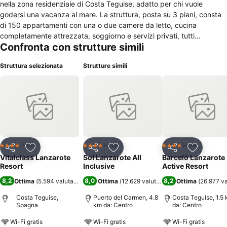
nella zona residenziale di Costa Teguise, adatto per chi vuole
godersi una vacanza al mare. La struttura, posta su 3 piani, consta
di 150 appartamenti con una o due camere da letto, cucina
completamente attrezzata, soggiorno e servizi privati, tutti
Confronta con strutture simili
climatizzati con regolazione autonoma della temperatura, dotati di
balcone o terrazza panoramica ed equipaggiati di ogni moderno
Struttura selezionata
Strutture simili
comfort. Il ristorante "La Carabela” prepara, per gli ospiti, la prima
colazione a buffet ed a pranzo e cena menù con piatti della cucina
internazionale e serate a tema. Completano il servizio uno snack bar
posto nella zona della piscina e del Disco Bar ed il bar Sport aperto
solo in alcuni periodi dell'anno. La sala per riunioni e meeting, ha
accesso diretto dall'esterno e può ospitare sino a 120 partecipanti,
inoltre, l'hotel è a disposizione per l'organizzazione di banchetti e
feste. Il servizio relax comprende un settore idrotermale, una piscina
Hotel
Hotel
Hotel
4 Stelle
4 Stelle
4 Stelle
Condividi
Aggiungi ai preferiti
Condividi
Aggiungi ai preferiti
Condividi
Aggiungi 
interna riscaldata, area fitness, salone di bellezza per trattamenti
Vitalclass Lanzarote
Sol Lanzarote All
Barceló Lanzarote
estetici e massaggi, per i piccoli ospiti è attivo il mini club ed un
Resort
Inclusive
Active Resort
parco giochi e la reception è aperta 24 ore su 24.
8,2
8,0
8,2
Ottima
(
5.594 valutazioni
)
Ottima
(
12.629 valutazioni
)
Ottima
(
26.977 va
Costa Teguise,
Puerto del Carmen, 4.8
Costa Teguise, 1.5
Spagna
km da: Centro
da: Centro
Wi-Fi gratis
Wi-Fi gratis
Wi-Fi gratis