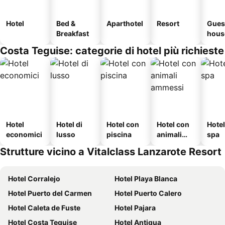
Hotel
Bed &
Aparthotel
Resort
Gues
Breakfast
hous
Costa Teguise: categorie di hotel più richieste
Hotel
Hotel di
Hotel con
Hotel con
Hote
economici
lusso
piscina
animali
spa
ammessi
Strutture vicino a Vitalclass Lanzarote Resort
Hotel Corralejo
Hotel Playa Blanca
Hotel Puerto del Carmen
Hotel Puerto Calero
Hotel Caleta de Fuste
Hotel Pajara
Hotel Costa Teguise
Hotel Antigua