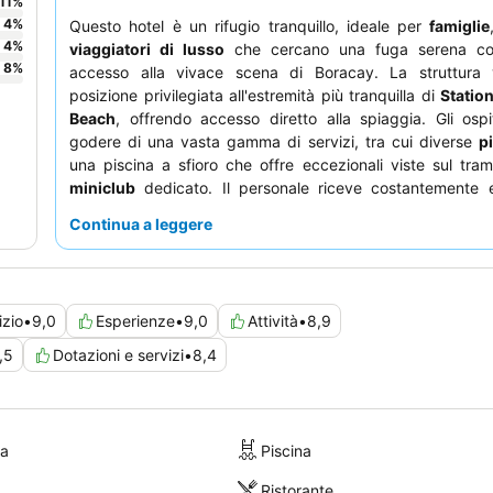
11
%
4
%
Questo hotel è un rifugio tranquillo, ideale per
famiglie
4
%
viaggiatori di lusso
che cercano una fuga serena c
8
%
accesso alla vivace scena di Boracay. La struttura
posizione privilegiata all'estremità più tranquilla di
Statio
Beach
, offrendo accesso diretto alla spiaggia. Gli osp
godere di una vasta gamma di servizi, tra cui diverse
p
una piscina a sfioro che offre eccezionali viste sul tra
miniclub
dedicato. Il personale riceve costantemente e
servizio premuroso e attento, che si aggiunge alla ricca 
Continua a leggere
colazione a buffet
e alle migliori esperienze culinari
ristorante Tartine. Per un'avventura culinaria davvero unica
dovrebbero provare il
Boodle Fight
.
izio
•
9,0
Esperienze
•
9,0
Attività
•
8,9
,5
Dotazioni e servizi
•
8,4
ra
Piscina
Ristorante