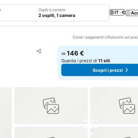
a
Ospiti e camere
IT · €
Ac
2 ospiti, 1 camera
Come i pagamenti influiscono sul pos
Aggiungi ai preferiti
146 €
da
Condividi
Guarda i prezzi di
11 siti
Scopri i prezzi