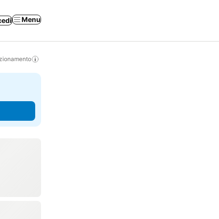
Menu
cedi
izionamento