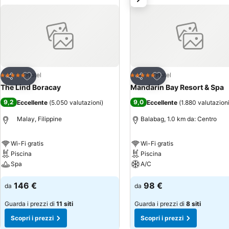
Aggiungi ai preferiti
Aggiungi ai preferiti
Hotel
Hotel
5 Stelle
5 Stelle
Condividi
Condividi
The Lind Boracay
Mandarin Bay Resort & Spa
9,2
9,0
Eccellente
(
5.050 valutazioni
)
Eccellente
(
1.880 valutazion
Malay, Filippine
Balabag, 1.0 km da: Centro
Wi-Fi gratis
Wi-Fi gratis
Piscina
Piscina
Spa
A/C
146 €
98 €
da
da
Guarda i prezzi di
11 siti
Guarda i prezzi di
8 siti
Scopri i prezzi
Scopri i prezzi