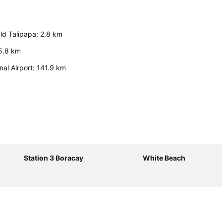
ld Talipapa
:
2.8
km
5.8
km
onal Airport
:
141.9
km
Espandi mappa
Station 3 Boracay
White Beach