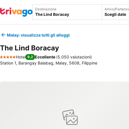
Destinazione
Arrivo/Partenz
Scegli date
Malay: visualizza tutti gli alloggi
The Lind Boracay
Hotel
Eccellente
(
5.050 valutazioni
)
9,2
5 Stelle
Station 1, Barangay Balabag, Malay, 5608, Filippine