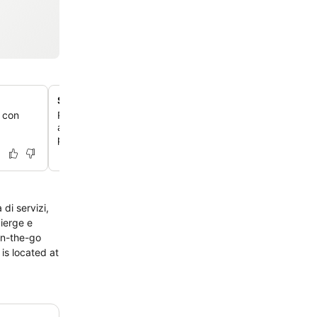
Strutture spa e benessere curate
a con
Rigenerati presso The Spa Wellness, che offre una ga
accuratamente selezionata di trattamenti e massaggi in
pulito e dai toni bianchi.
di servizi,
cierge e
on-the-go
is located at