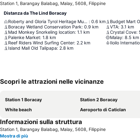
Station 1, Barangay Balabag, Malay, 5608, Filippine
Distanza da The Lind Boracay
Roberty and Gloria Tyrol Heritage Museum
:
0.6
km
Budget Mart O
Boracay Wetland Conservation Park
:
0.9
km
VTA
:
3.1
km
Mad Monkey Snorkeling location
:
1.1
km
Crystal Cove
:
Palenke Market
:
1.8
km
Malay
:
8.5
km
Reef Riders Wind Surfing Center
:
2.2
km
Iloilo Internati
Island Mall Old Talipapa
:
2.8
km
Scopri le attrazioni nelle vicinanze
Station 1 Boracay
Station 2 Boracay
White beach
Aeroporto di Caticlan
Informazioni sulla struttura
Station 1, Barangay Balabag, Malay, 5608, Filippine
Mostra di più