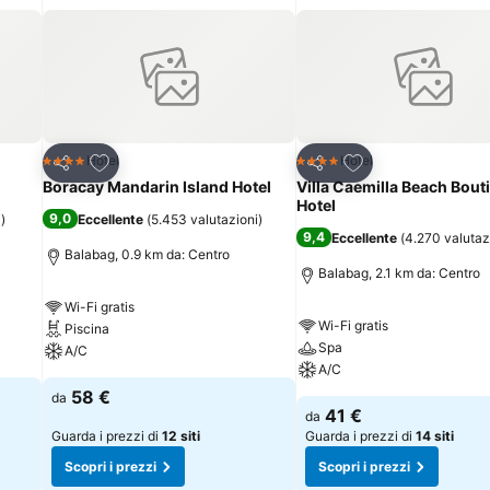
Aggiungi ai preferiti
Aggiungi ai preferi
Hotel
Hotel
4 Stelle
4 Stelle
Condividi
Condividi
Boracay Mandarin Island Hotel
Villa Caemilla Beach Bout
Hotel
9,0
i
)
Eccellente
(
5.453 valutazioni
)
9,4
Eccellente
(
4.270 valutaz
Balabag, 0.9 km da: Centro
Balabag, 2.1 km da: Centro
Wi-Fi gratis
Wi-Fi gratis
Piscina
Spa
A/C
A/C
58 €
da
41 €
da
Guarda i prezzi di
12 siti
Guarda i prezzi di
14 siti
Scopri i prezzi
Scopri i prezzi