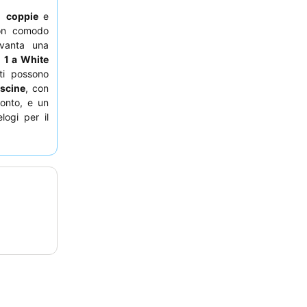
,
coppie
e
on comodo
 vanta una
n 1 a White
iti possono
iscine
, con
monto, e un
logi per il
e variegata
e presso il
, gli ospiti