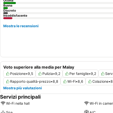
Ottima
Buona
Discreto
Insoddisfacente
Mostra le recensioni
Voto superiore alla media per Malay
Posizione
•
9,5
Pulizia
•
9,2
Per famiglie
•
9,2
Serv
Rapporto qualità-prezzo
•
8,8
Wi-Fi
•
8,6
Colazione
•
8
Mostra più valutazioni
Servizi principali
Wi-Fi nella hall
Wi-Fi in came
Spa
A/C