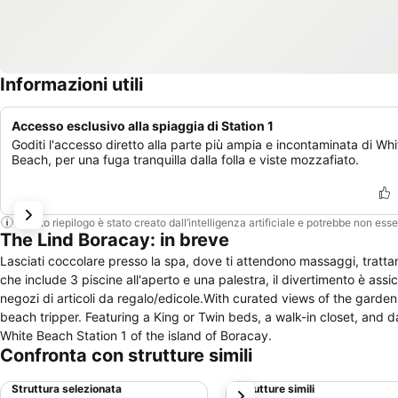
Informazioni utili
Accesso esclusivo alla spiaggia di Station 1
Goditi l'accesso diretto alla parte più ampia e incontaminata di Whi
Beach, per una fuga tranquilla dalla folla e viste mozzafiato.
Questo riepilogo è stato creato dall’intelligenza artificiale e potrebbe non ess
The Lind Boracay: in breve
Lasciati coccolare presso la spa, dove ti attendono massaggi, trattam
che include 3 piscine all'aperto e una palestra, il divertimento è assic
negozi di articoli da regalo/edicole.With curated views of the gard
beach tripper. Featuring a King or Twin beds, a walk-in closet, and
White Beach Station 1 of the island of Boracay.
Confronta con strutture simili
Struttura selezionata
Strutture simili
successivo