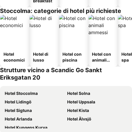
Breakfast
Stoccolma: categorie di hotel più richieste
Hotel
Hotel di
Hotel con
Hotel con
Hote
economici
lusso
piscina
animali
spa
ammessi
Strutture vicino a Scandic Go Sankt
Eriksgatan 20
Hotel Stoccolma
Hotel Solna
Hotel Lidingö
Hotel Uppsala
Hotel Sigtuna
Hotel Kista
Hotel Arlanda
Hotel Älvsjö
Hotel Kungens Kurva