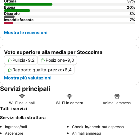
camera con vista sul giardino.
Ottima
37
%
Buona
20
%
Discreto
8
%
Insoddisfacente
7
%
Mostra le recensioni
Voto superiore alla media per Stoccolma
Pulizia
•
9,2
Posizione
•
9,0
Rapporto qualità-prezzo
•
8,4
Mostra più valutazioni
Servizi principali
Wi-Fi nella hall
Wi-Fi in camera
Animali ammessi
Tutti i servizi
Servizi della struttura
Ingresso/hall
Check-in/check-out espresso
Ascensore
Animali ammessi