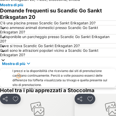
Cityterminalen
Älvsjö
Mostra di più
Solna Kyrka
Vasa Museum
Domande frequenti su Scandic Go Sankt
Bromma
Il ragazzo che guarda la luna
Eriksgatan 20
Konserthuset
Nobel Museum
C'è una piscina presso Scandic Go Sankt Eriksgatan 20?
Sono ammessi animali domestici presso Scandic Go Sankt
Cafe Opera
Skansen
Eriksgatan 20?
È disponibile un parcheggio presso Scandic Go Sankt Eriksgatan
Hässelby-Vällingby
Stockholm City Conference Centre
20?
Stortorget
Stockholms Stadion
Dove si trova Scandic Go Sankt Eriksgatan 20?
Quali sono le attrazioni popolari vicino a Scandic Go Sankt
Globen
Centralbadet
Eriksgatan 20?
Parco Berzelius
Fotografiska
Mostra di più
Andys Lekland i Sickla
Kungsholmen
I prezzi e la disponibilità che riceviamo dai siti di prenotazione
Gustaf Vasa kyrka
Tele2 Arena
cambiano continuamente. Perciò a volte possono esserci delle
differenze tra l’offerta visualizzata su trivago e quella presente sul
Enskede-Årsta-Vantör
Stockholm Waterfront Congress Centre
sito di prenotazione.
Hotel tra i più apprezzati a Stoccolma
Cordon Bleu
Hötorget
Hägersten-Liljeholmen
Stureplan
Condividi
Aggiungi ai preferiti
Condividi
Aggiungi ai pr
Stockholm sightseeing
Skokloster
Oscarsteatern
Tegnerlunden