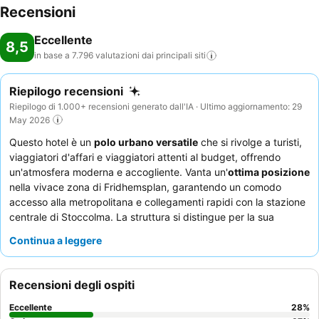
Recensioni
Eccellente
8,5
in base a 7.796 valutazioni dai principali
siti
Riepilogo recensioni
Riepilogo di 1.000+ recensioni generato dall'IA · Ultimo aggiornamento: 29
May 2026
Questo hotel è un
polo urbano versatile
che si rivolge a turisti,
viaggiatori d'affari e viaggiatori attenti al budget, offrendo
un'atmosfera moderna e accogliente. Vanta un'
ottima posizione
nella vivace zona di Fridhemsplan, garantendo un comodo
accesso alla metropolitana e collegamenti rapidi con la stazione
centrale di Stoccolma. La struttura si distingue per la sua
lavanderia gratuita
e le aree di lavoro dedicate nella lounge,
Continua a leggere
ideali sia per soggiorni prolungati che per la produttività. Gli
ospiti lodano costantemente il
personale della reception,
cordiale e disponibile
, e la qualità delle opzioni per la
Recensioni degli ospiti
colazione, inclusi i waffle per i bambini. Per un'esperienza più
tranquilla, gli ospiti dovrebbero considerare di richiedere una
Eccellente
28
%