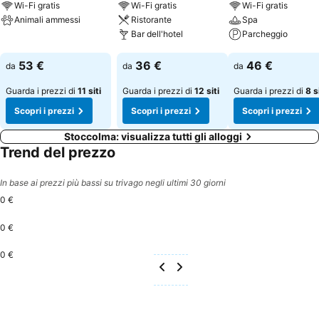
Wi-Fi gratis
Wi-Fi gratis
Wi-Fi gratis
Animali ammessi
Ristorante
Spa
Bar dell'hotel
Parcheggio
Scopri i prezzi
Scopri i prezzi
Scopri i prezzi
53 €
36 €
46 €
da
da
da
Guarda i prezzi di
11 siti
Guarda i prezzi di
12 siti
Guarda i prezzi di
8 s
Scopri i prezzi
Scopri i prezzi
Scopri i prezzi
Stoccolma: visualizza tutti gli alloggi
Trend del prezzo
In base ai prezzi più bassi su trivago negli ultimi 30 giorni
0 €
0 €
0 €