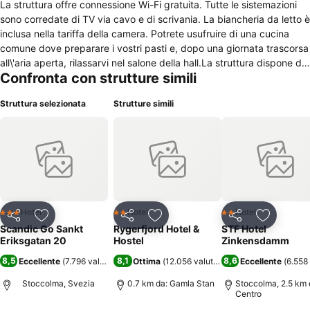
La struttura offre connessione Wi-Fi gratuita. Tutte le sistemazioni
sono corredate di TV via cavo e di scrivania. La biancheria da letto è
inclusa nella tariffa della camera. Potrete usufruire di una cucina
comune dove preparare i vostri pasti e, dopo una giornata trascorsa
all\'aria aperta, rilassarvi nel salone della hall.La struttura dispone di
Confronta con strutture simili
camere dotate di bagno privato o di servizi igienici in
comune.Situato nel quartiere Kungsholmen, nel centro di Stoccolma.
Struttura selezionata
Strutture simili
La stazione della metropolitana di Fridhemsplan si trova a 200 metri.
In prossimità della struttura troverete numerosi negozi e ristoranti,
mentre il centro di Stoccolma è raggiungibile in 5 minuti in
metropolitana.
Hotel
Hotel
Hotel
3 Stelle
2 Stelle
2 Stelle
Condividi
Aggiungi ai preferiti
Condividi
Aggiungi ai preferiti
Condividi
Aggiungi 
Scandic Go Sankt
Rygerfjord Hotel &
STF Hotel
Eriksgatan 20
Hostel
Zinkensdamm
8,5
8,1
8,6
Eccellente
(
7.796 valutazioni
)
Ottima
(
12.056 valutazioni
)
Eccellente
(
6.558 
Stoccolma, Svezia
0.7 km da: Gamla Stan
Stoccolma, 2.5 km 
Centro