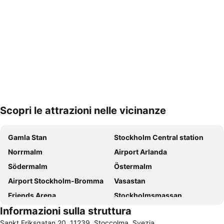
Scopri le attrazioni nelle vicinanze
Espandi mappa
Gamla Stan
Stockholm Central station
Norrmalm
Airport Arlanda
Södermalm
Östermalm
Airport Stockholm-Bromma
Vasastan
Friends Arena
Stockholmsmassan
Informazioni sulla struttura
Djurgarden
Old Town Stockholm
Sankt Eriksgatan 20, 11239, Stoccolma, Svezia