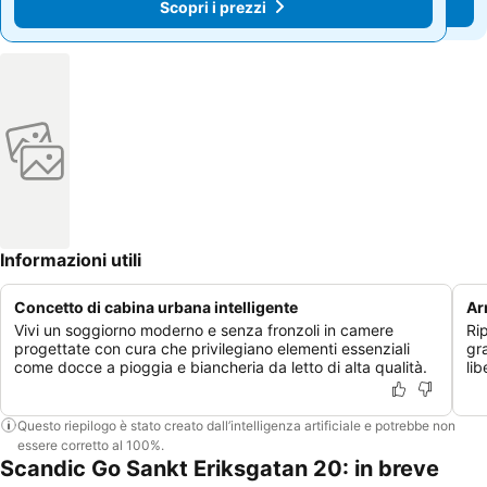
Scopri i prezzi
Scopri i prezzi
Informazioni utili
Concetto di cabina urbana intelligente
Ar
Vivi un soggiorno moderno e senza fronzoli in camere
Rip
progettate con cura che privilegiano elementi essenziali
gra
come docce a pioggia e biancheria da letto di alta qualità.
li
Questo riepilogo è stato creato dall’intelligenza artificiale e potrebbe non
essere corretto al 100%.
Scandic Go Sankt Eriksgatan 20: in breve