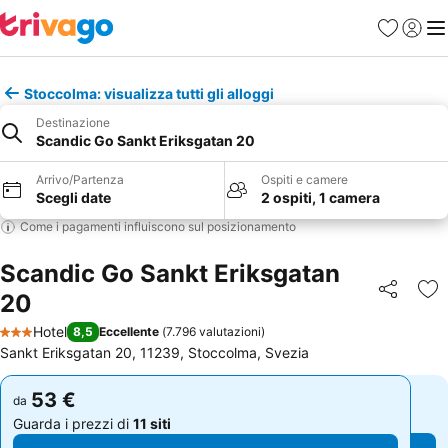
Preferiti
Accedi
Me
Stoccolma: visualizza tutti gli alloggi
Destinazione
Scandic Go Sankt Eriksgatan 20
Arrivo/Partenza
Ospiti e camere
Scegli date
2 ospiti, 1 camera
Come i pagamenti influiscono sul posizionamento
Scandic Go Sankt Eriksgatan
20
Condividi
Agg
Hotel
8,5
Eccellente
(
7.796 valutazioni
)
3 Stelle
Sankt Eriksgatan 20, 11239, Stoccolma, Svezia
53 €
53 €
da
da
Guarda i prezzi di
11 siti
Guarda i prezzi di
11 siti