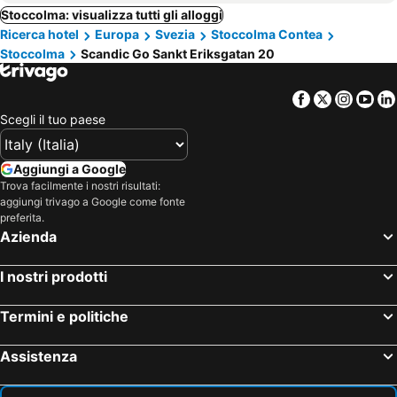
Stoccolma: visualizza tutti gli alloggi
Ricerca hotel
Europa
Svezia
Stoccolma Contea
Stoccolma
Scandic Go Sankt Eriksgatan 20
Facebook
Twitter
Insta
Yo
Scegli il tuo paese
Aggiungi a Google
Trova facilmente i nostri risultati:
aggiungi trivago a Google come fonte
preferita.
Azienda
I nostri prodotti
Termini e politiche
Assistenza