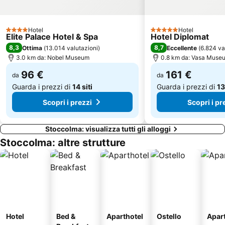
Sergels Torg
Hard Rock Cafe Stockholm
Kungliga Operan
Kungsträdgården
Hotel
Hotel
4 Stelle
5 Stelle
Elite Palace Hotel & Spa
Hotel Diplomat
Nybrokajen 11
Vaxholmsbåtarna
8,3
8,7
Ottima
(
13.014 valutazioni
)
Eccellente
(
6.824 va
3.0 km da: Nobel Museum
0.8 km da: Vasa Muse
96 €
161 €
da
da
Guarda i prezzi di
14 siti
Guarda i prezzi di
13
Scopri i prezzi
Scopri i pr
Stoccolma: visualizza tutti gli alloggi
Stoccolma: altre strutture
Hotel
Bed &
Aparthotel
Ostello
Apar