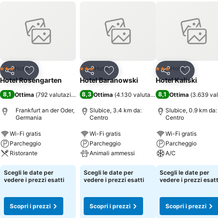
Hotel
Hotel
Hotel
3 Stelle
3 Stelle
3 Stelle
Condividi
Aggiungi ai preferiti
Condividi
Aggiungi ai preferiti
Condividi
Aggiungi 
Hotel Rosengarten
Hotel Baranowski
Hotel Kaliski
8,1
8,3
8,1
Ottima
(
792 valutazioni
)
Ottima
(
4.130 valutazioni
)
Ottima
(
3.639 val
Frankfurt an der Oder,
Slubice, 3.4 km da:
Slubice, 0.9 km da:
Germania
Centro
Centro
Wi-Fi gratis
Wi-Fi gratis
Wi-Fi gratis
Parcheggio
Parcheggio
Parcheggio
Ristorante
Animali ammessi
A/C
Scegli le date per
Scegli le date per
Scegli le date per
vedere i prezzi esatti
vedere i prezzi esatti
vedere i prezzi esatt
Scopri i prezzi
Scopri i prezzi
Scopri i prezzi