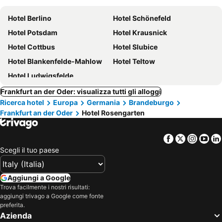
Hotel Berlino
Hotel Schönefeld
Hotel Potsdam
Hotel Krausnick
Hotel Cottbus
Hotel Slubice
Hotel Blankenfelde-Mahlow
Hotel Teltow
Hotel Ludwigsfelde
Frankfurt an der Oder: visualizza tutti gli alloggi
Ricerca hotel
Europa
Germania
Brandeburgo
Frankfurt an der Oder
Hotel Rosengarten
Facebook
Twitter
Insta
Yo
Scegli il tuo paese
Aggiungi a Google
Trova facilmente i nostri risultati:
aggiungi trivago a Google come fonte
preferita.
Azienda