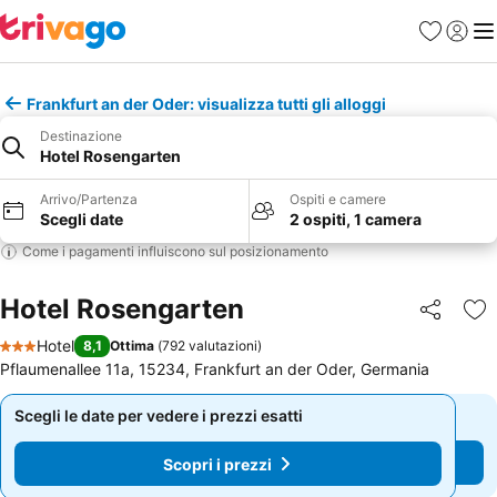
Preferiti
Accedi
Me
Frankfurt an der Oder: visualizza tutti gli alloggi
Destinazione
Hotel Rosengarten
Arrivo/Partenza
Ospiti e camere
Scegli date
2 ospiti, 1 camera
Come i pagamenti influiscono sul posizionamento
Hotel Rosengarten
Condividi
Agg
Hotel
8,1
Ottima
(
792 valutazioni
)
3 Stelle
Pflaumenallee 11a, 15234, Frankfurt an der Oder, Germania
Scegli le date per vedere i prezzi esatti
Scegli le date per vedere i prezzi esatti
Scopri i prezzi
Scopri i prezzi