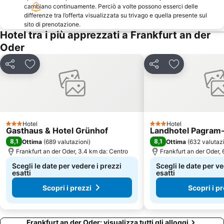
cambiano continuamente. Perciò a volte possono esserci delle
differenze tra l’offerta visualizzata su trivago e quella presente sul
sito di prenotazione.
Hotel tra i più apprezzati a Frankfurt an der
Oder
Condividi
Aggiungi ai preferiti
Condividi
Aggiungi ai pr
Hotel
Hotel
3 Stelle
3 Stelle
Gasthaus & Hotel Grünhof
Landhotel Pagram-
8,1
8,1
Ottima
(
689 valutazioni
)
Ottima
(
632 valutaz
Frankfurt an der Oder, 3.4 km da: Centro
Frankfurt an der Oder, 
Scegli le date per vedere i prezzi
Scegli le date per ve
esatti
esatti
Scopri i prezzi
Scopri i pr
Frankfurt an der Oder: visualizza tutti gli alloggi