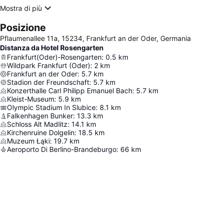
Mostra di più
Posizione
Pflaumenallee 11a, 15234, Frankfurt an der Oder, Germania
Distanza da Hotel Rosengarten
Frankfurt(Oder)-Rosengarten
:
0.5
km
Wildpark Frankfurt (Oder)
:
2
km
Frankfurt an der Oder
:
5.7
km
Stadion der Freundschaft
:
5.7
km
Konzerthalle Carl Philipp Emanuel Bach
:
5.7
km
Kleist-Museum
:
5.9
km
Olympic Stadium In Slubice
:
8.1
km
Falkenhagen Bunker
:
13.3
km
Schloss Alt Madlitz
:
14.1
km
Kirchenruine Dolgelin
:
18.5
km
Muzeum Łąki
:
19.7
km
Aeroporto Di Berlino-Brandeburgo
:
66
km