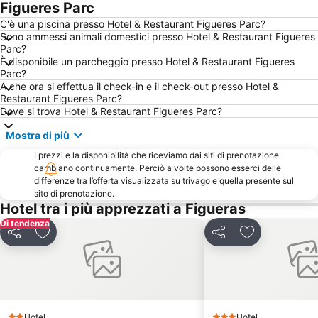
L'Escala Empúries
Catalunya
Figueres Parc
Castell de Begur
Cala Joncols
C'è una piscina presso Hotel & Restaurant Figueres Parc?
Sono ammessi animali domestici presso Hotel & Restaurant Figueres
Cap de Creus
Castell Palau de la Bisbal d'Empordà
Parc?
È disponibile un parcheggio presso Hotel & Restaurant Figueres
Tamariu
Sant Pere Pescador
Parc?
Le Fort de Bellegarde
Sant Martí d'Empúries
A che ora si effettua il check-in e il check-out presso Hotel &
Restaurant Figueres Parc?
Portitxol
Portbou
Dove si trova Hotel & Restaurant Figueres Parc?
Cala Montgó Beach
Parc Natural de la Zona Volcànica de la Garrotxa
Mostra di più
Aqua Brava
Platja de la Punta
I prezzi e la disponibilità che riceviamo dai siti di prenotazione
Marina
Antic Hospital de Santa Caterina
cambiano continuamente. Perciò a volte possono esserci delle
differenze tra l’offerta visualizzata su trivago e quella presente sul
Sa Riera
Espace Aquatique
sito di prenotazione.
Hotel tra i più apprezzati a Figueras
Marina de Empuriabrava
Casa Museo Salvador Dalí
Di tendenza
Côte Vermeille
La promenade du front de mer
Condividi
Aggiungi ai preferiti
Condividi
Aggiungi ai pr
Casa Museo Castillo Gala Dalí - Púbol
Marina Princess
Mercado semanal
Sant Cristòfol de Beget
Saint-Assiscle
Parc des Expositions
Salatar
La Ciutadella
Hotel
Hotel