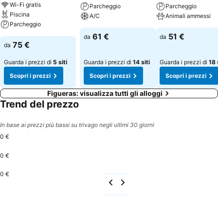
Wi-Fi gratis
Parcheggio
Parcheggio
Piscina
A/C
Animali ammessi
Parcheggio
61 €
51 €
da
da
75 €
da
Guarda i prezzi di
5 siti
Guarda i prezzi di
14 siti
Guarda i prezzi di
18 
Scopri i prezzi
Scopri i prezzi
Scopri i prezzi
Figueras: visualizza tutti gli alloggi
Trend del prezzo
In base ai prezzi più bassi su trivago negli ultimi 30 giorni
0 €
0 €
0 €