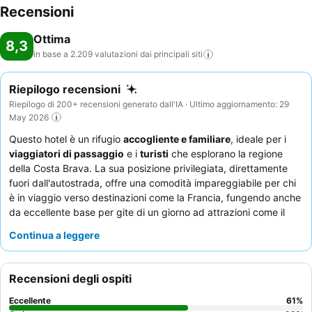
Recensioni
Ottima
8,3
in base a 2.209 valutazioni dai principali
siti
Riepilogo recensioni
Riepilogo di 200+ recensioni generato dall'IA · Ultimo aggiornamento: 29
May 2026
Questo hotel è un rifugio
accogliente e familiare
, ideale per i
viaggiatori di passaggio
e i
turisti
che esplorano la regione
della Costa Brava. La sua posizione privilegiata, direttamente
fuori dall'autostrada, offre una comodità impareggiabile per chi
è in viaggio verso destinazioni come la Francia, fungendo anche
da eccellente base per gite di un giorno ad attrazioni come il
Museo Dalí e la spiaggia di Empuriabrava. La struttura dispone
Continua a leggere
di una
spaziosa piscina all'aperto
e di un'area giardino,
perfette per rilassarsi dopo una giornata di viaggio o
esplorazione. Gli ospiti lodano costantemente il
personale
Recensioni degli ospiti
attento e cordiale
e l'
eccezionale colazione a buffet
, che
include un'ampia varietà di scelte e opzioni fresche e locali. Per
Eccellente
61
%