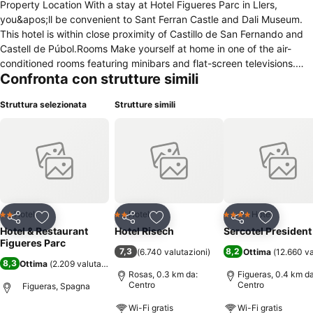
Property Location With a stay at Hotel Figueres Parc in Llers,
you&apos;ll be convenient to Sant Ferran Castle and Dali Museum.
This hotel is within close proximity of Castillo de San Fernando and
Castell de Púbol.Rooms Make yourself at home in one of the air-
conditioned rooms featuring minibars and flat-screen televisions.
Confronta con strutture simili
Complimentary wireless Internet access keeps you connected, and
satellite programming is available for your entertainment. Private
Struttura selezionata
Strutture simili
bathrooms with bathtubs or showers feature complimentary
toiletries and hair dryers. Conveniences include safes and desks,
and housekeeping is provided daily.Amenities Take advantage of
recreation opportunities such as an outdoor pool or take in the view
from a terrace and a garden.Dining Enjoy a satisfying meal at a
restaurant serving guests of Hotel Figueres Parc. Quench your thirst
with your favorite drink at a bar/lounge.Business, Other Amenities
Featured amenities include complimentary newspapers in the lobby,
Hotel
Hotel
Hotel
2 Stelle
2 Stelle
4 Stelle
Condividi
Aggiungi ai preferiti
Condividi
Aggiungi ai preferiti
Condividi
Aggiungi 
a 24-hour front desk, and laundry facilities. Free self parking is
Hotel & Restaurant
Hotel Risech
Sercotel President
available onsite.. (* Sorry, this information is not available in the
Figueres Parc
7,3
8,2
(
6.740 valutazioni
)
Ottima
(
12.660 va
selected language and is shown in EN)
8,3
Ottima
(
2.209 valutazioni
)
Rosas, 0.3 km da:
Figueras, 0.4 km da
Centro
Centro
Figueras, Spagna
Wi-Fi gratis
Wi-Fi gratis