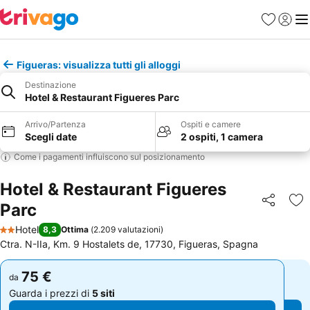
Preferiti
Accedi
Me
Figueras: visualizza tutti gli alloggi
Destinazione
Hotel & Restaurant Figueres Parc
Arrivo/Partenza
Ospiti e camere
Scegli date
2 ospiti, 1 camera
Come i pagamenti influiscono sul posizionamento
Hotel & Restaurant Figueres
Parc
Condividi
Agg
Hotel
8,3
Ottima
(
2.209 valutazioni
)
2 Stelle
Ctra. N-IIa, Km. 9 Hostalets de, 17730, Figueras, Spagna
75 €
75 €
da
da
Guarda i prezzi di
5 siti
Guarda i prezzi di
5 siti