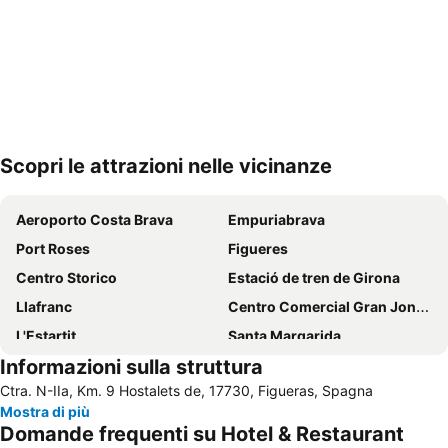
Scopri le attrazioni nelle vicinanze
Espandi mappa
Aeroporto Costa Brava
Empuriabrava
Port Roses
Figueres
Centro Storico
Estació de tren de Girona
Llafranc
Centro Comercial Gran Jonquera
L'Estartit
Santa Margarida
Informazioni sulla struttura
Llançà
Port de L' Escala
Ctra. N-IIa, Km. 9 Hostalets de, 17730, Figueras, Spagna
Illes Medes
Barri Vell
Mostra di più
Baie de Cadaques
Estació d autobusos de Girona
Domande frequenti su Hotel & Restaurant