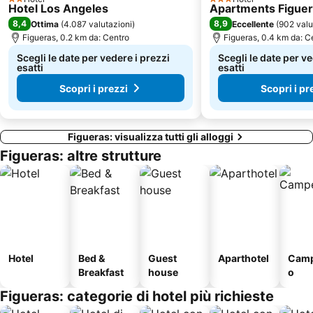
2 Stelle
3 Stelle
Hotel Los Angeles
Apartments Figue
Platja i passeig de les dunes
Ruïnes d' Empúries
8,4
8,9
Ottima
(
4.087 valutazioni
)
Eccellente
(
902 valu
Figueras, 0.2 km da: Centro
Figueras, 0.4 km da: C
Scegli le date per vedere i prezzi
Scegli le date per ve
esatti
esatti
Scopri i prezzi
Scopri i pr
Figueras: visualizza tutti gli alloggi
Figueras: altre strutture
Hotel
Bed &
Guest
Aparthotel
Camp
Breakfast
house
o
Figueras: categorie di hotel più richieste