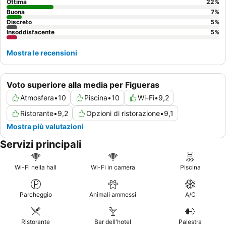
un'esperienza più tranquilla, si consiglia agli ospiti di richiedere
Ottima
22
%
una camera con vista sul giardino.
Buona
7
%
Discreto
5
%
Insoddisfacente
5
%
Mostra le recensioni
Voto superiore alla media per Figueras
Atmosfera
•
10
Piscina
•
10
Wi-Fi
•
9,2
Ristorante
•
9,2
Opzioni di ristorazione
•
9,1
Mostra più valutazioni
Servizi principali
Wi-Fi nella hall
Wi-Fi in camera
Piscina
Parcheggio
Animali ammessi
A/C
Ristorante
Bar dell'hotel
Palestra