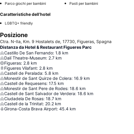
Parco giochi per bambini
Pasti per bambini
Caratteristiche dell’hotel
LGBTQ+ friendly
Posizione
Ctra. N-IIa, Km. 9 Hostalets de, 17730, Figueras, Spagna
Distanza da Hotel & Restaurant Figueres Parc
Castillo De San Fernando
:
1.8
km
Dalí Theatre-Museum
:
2.7
km
Figueras
:
2.8
km
Figueres Vilafant
:
2.8
km
Castell de Peralada
:
5.8
km
Monestir de Sant Quirze de Colera
:
16.9
km
Castell de Requesens
:
17.5
km
Monestir de Sant Pere de Rodes
:
18.6
km
Castell de Sant Salvador de Verdera
:
18.6
km
Ciudadela De Rosas
:
18.7
km
Castell de la Trinitat
:
20.2
km
Girona-Costa Brava Airport
:
45.4
km