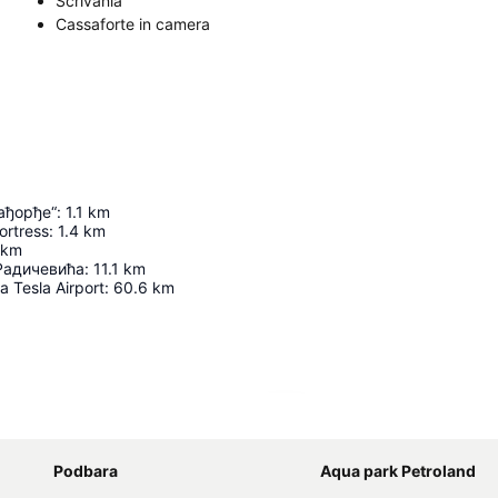
Scrivania
Cassaforte in camera
ађорђе“
:
1.1
km
ortress
:
1.4
km
km
Радичевића
:
11.1
km
a Tesla Airport
:
60.6
km
Espandi mappa
Podbara
Aqua park Petroland