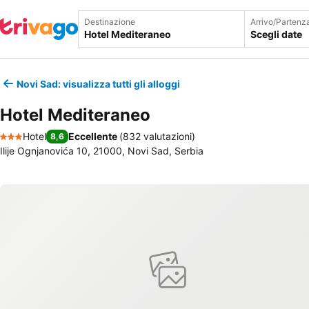
Destinazione
Arrivo/Partenz
Scegli date
Novi Sad: visualizza tutti gli alloggi
Hotel Mediteraneo
Hotel
Eccellente
(
832 valutazioni
)
8,6
3 Stelle
Ilije Ognjanovića 10, 21000, Novi Sad, Serbia