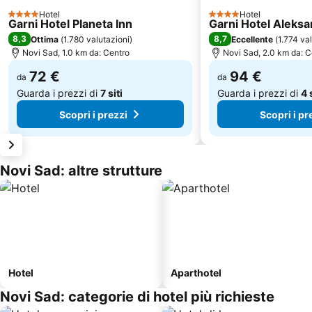
Hotel
Hotel
4 Stelle
4 Stelle
Garni Hotel Planeta Inn
Garni Hotel Aleks
8,3
8,7
Ottima
(
1.780 valutazioni
)
Eccellente
(
1.774 va
Novi Sad, 1.0 km da: Centro
Novi Sad, 2.0 km da: C
72 €
94 €
da
da
Guarda i prezzi di
7 siti
Guarda i prezzi di
4 
Scopri i prezzi
Scopri i pr
Novi Sad: altre strutture
Hotel
Aparthotel
Novi Sad: categorie di hotel più richieste