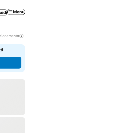
Menu
cedi
izionamento
ti