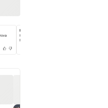
Parcheggio custodito in loco
trova
Hai accesso a un parcheggio custodito direttamente in h
puoi stare tranquillo se viaggi in auto.