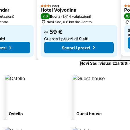
Hotel
3 Stelle
4 S
andar
Hotel Vojvodina
Po
7,6
9,
lutazioni
)
Buona
(
1.414 valutazioni
)
entro
Novi Sad, 0.6 km da: Centro
S
59 €
da
e
siti
Guarda i prezzi di
9 siti
ezzi
Scopri i prezzi
Novi Sad: visualizza tutti 
Ostello
Guest house