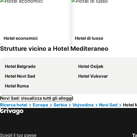
Hotel economici
Hotel di lusso
Strutture vicino a Hotel Mediteraneo
Hotel Belgrado
Hotel Osijek
Hotel Novi Sad
Hotel Vukovar
Hotel Ruma
Novi Sad: visualizza tutti gli alloggi
Ricerca hotel
Europa
Serbia
Vojvodina
Novi Sad
Hotel 
Scegli il tuo paese
Te