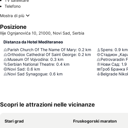
TV satellitare
Telefono
Mostra di più
Posizione
Ilije Ognjanovića 10, 21000, Novi Sad, Serbia
Distanza da Hotel Mediteraneo
Parish Church Of The Name Of Mary
:
0.2
km
Spens
:
0.9
km
Orthodox Cathedral Of Saint George
:
0.2
km
Стадион „Кар
Museum Of Vojvodina
:
0.3
km
Petrovaradin F
Serbian National Theatre
:
0.4
km
Нови Сад
:
1.9
Novi Sad
:
0.6
km
Гроб Бранка 
Novi Sad Synagogue
:
0.6
km
Belgrade Nikol
Scopri le attrazioni nelle vicinanze
Stari grad
Fruskogorski maraton