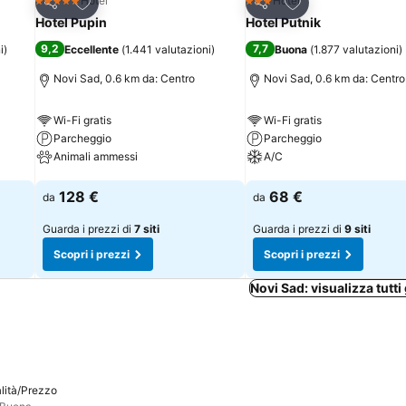
Aggiungi ai preferiti
Aggiungi ai preferi
Hotel
Hotel
5 Stelle
3 Stelle
Condividi
Condividi
Hotel Pupin
Hotel Putnik
9,2
7,7
i
)
Eccellente
(
1.441 valutazioni
)
Buona
(
1.877 valutazioni
)
Novi Sad, 0.6 km da: Centro
Novi Sad, 0.6 km da: Centro
Wi-Fi gratis
Wi-Fi gratis
Parcheggio
Parcheggio
Animali ammessi
A/C
Scopri i prezzi
Scopri i prezzi
128 €
68 €
da
da
Guarda i prezzi di
7 siti
Guarda i prezzi di
9 siti
Scopri i prezzi
Scopri i prezzi
Novi Sad: visualizza tutti 
lità/Prezzo