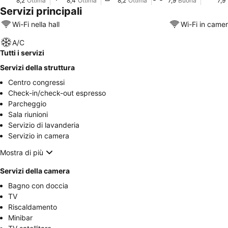
8,2
Ottima
8,4
Ottima
8,2
Ottima
7,9
Buona
7,9
Servizi principali
Wi-Fi nella hall
Wi-Fi in came
A/C
Tutti i servizi
Servizi della struttura
Centro congressi
Check-in/check-out espresso
Parcheggio
Sala riunioni
Servizio di lavanderia
Servizio in camera
Mostra di più
Servizi della camera
Bagno con doccia
TV
Riscaldamento
Minibar