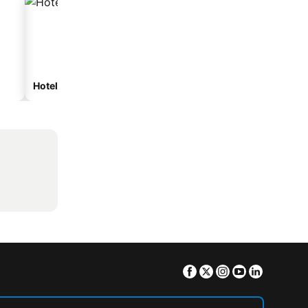
Hotel con spa
Hotel con parcheggio
Facebook
Twitter
Instagram
Youtube
Linkedin