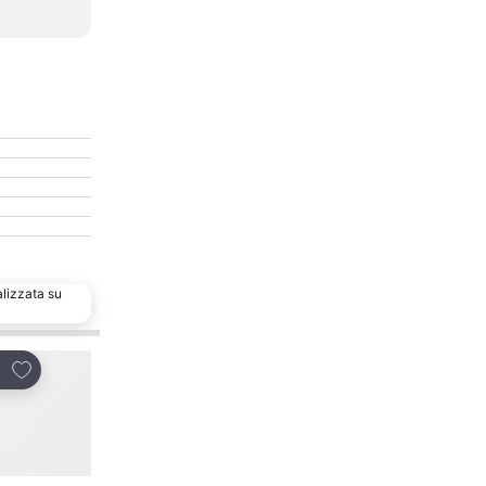
alizzata su
Aggiungi ai preferiti
Aggiungi ai preferiti
dividi
Condividi