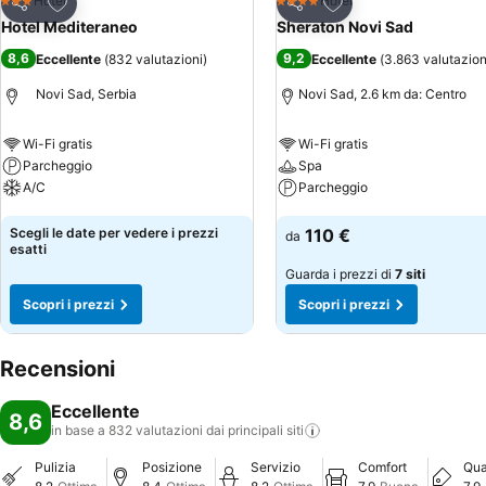
Aggiungi ai preferiti
Aggiungi ai preferiti
Hotel
Hotel
3 Stelle
4 Stelle
Condividi
Condividi
Hotel Mediteraneo
Sheraton Novi Sad
8,6
9,2
Eccellente
(
832 valutazioni
)
Eccellente
(
3.863 valutazion
Novi Sad, Serbia
Novi Sad, 2.6 km da: Centro
Wi-Fi gratis
Wi-Fi gratis
Parcheggio
Spa
A/C
Parcheggio
Scopri i prezzi
Scopri i prezzi
Scegli le date per vedere i prezzi
110 €
da
esatti
Guarda i prezzi di
7 siti
Scopri i prezzi
Scopri i prezzi
Recensioni
Eccellente
8,6
in base a 832 valutazioni dai principali
siti
Pulizia
Posizione
Servizio
Comfort
Qua