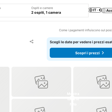
a
Ospiti e camere
IT · €
Ac
2 ospiti, 1 camera
Come i pagamenti influiscono sul pos
Aggiungi ai preferiti
Scegli le date per vedere i prezzi esat
Condividi
Scopri i prezzi