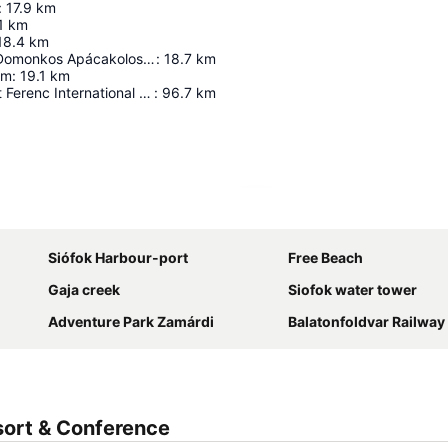
:
17.9
km
1
km
18.4
km
Szent Katalin Domonkos Apácakolostor romjai
:
18.7
km
um
:
19.1
km
Budapest Liszt Ferenc International Airport
:
96.7
km
Espandi mappa
Siófok Harbour-port
Free Beach
Gaja creek
Siofok water tower
Adventure Park Zamárdi
Balatonfoldvar Railway 
ort & Conference