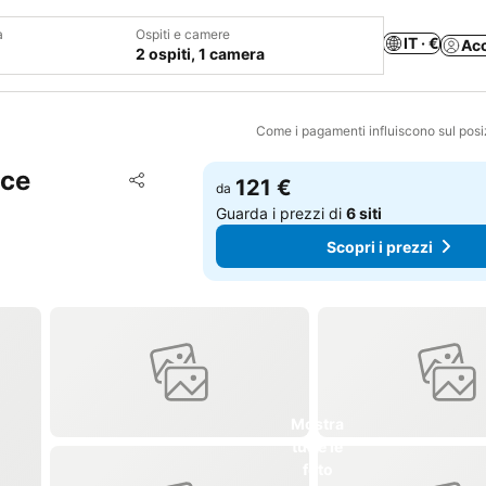
a
Ospiti e camere
IT · €
Ac
2 ospiti, 1 camera
Come i pagamenti influiscono sul pos
nce
Aggiungi ai preferiti
121 €
da
Condividi
Guarda i prezzi di
6 siti
Scopri i prezzi