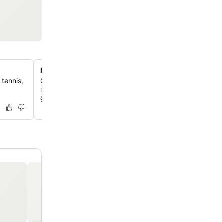
Moderno centro benessere con offerte diverse
 tennis,
Concediti un'area benessere completa con vasche idro
interne ed esterne, una cabina a vapore, una sauna a inf
grotta di sale e una piscina per bambini.