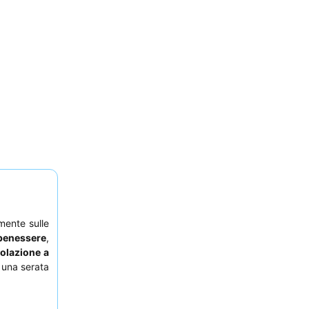
mente sulle
benessere
,
colazione a
una serata