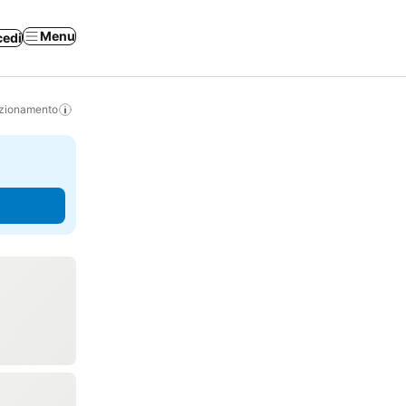
Menu
cedi
izionamento