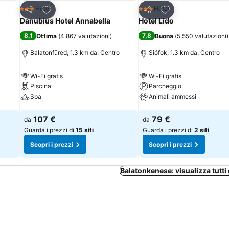
Aggiungi ai preferiti
Aggiungi ai preferi
Hotel
Hotel
3 Stelle
3 Stelle
Condividi
Condividi
Danubius Hotel Annabella
Hotel Lido
8,1
7,8
Ottima
(
4.867 valutazioni
)
Buona
(
5.550 valutazioni
)
Balatonfüred, 1.3 km da: Centro
Siófok, 1.3 km da: Centro
Wi-Fi gratis
Wi-Fi gratis
Piscina
Parcheggio
Spa
Animali ammessi
Scopri i prezzi
Scopri i prezzi
107 €
79 €
da
da
Guarda i prezzi di
15 siti
Guarda i prezzi di
2 siti
Scopri i prezzi
Scopri i prezzi
Balatonkenese: visualizza tutti 