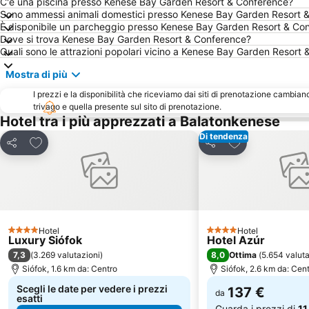
C'è una piscina presso Kenese Bay Garden Resort & Conference?
Sono ammessi animali domestici presso Kenese Bay Garden Resort 
È disponibile un parcheggio presso Kenese Bay Garden Resort & Co
Dove si trova Kenese Bay Garden Resort & Conference?
Quali sono le attrazioni popolari vicino a Kenese Bay Garden Resort
Mostra di più
I prezzi e la disponibilità che riceviamo dai siti di prenotazione cambian
trivago e quella presente sul sito di prenotazione.
Hotel tra i più apprezzati a Balatonkenese
Di tendenza
Aggiungi ai preferiti
Aggiungi ai pref
Condividi
Condividi
Hotel
Hotel
4 Stelle
4 Stelle
Luxury Siófok
Hotel Azúr
7,3
8,0
(
3.269 valutazioni
)
Ottima
(
5.654 valuta
Siófok, 1.6 km da: Centro
Siófok, 2.6 km da: Cen
Scegli le date per vedere i prezzi
137 €
da
esatti
Guarda i prezzi di
11