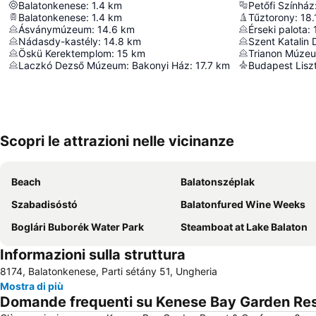
Balatonkenese
:
1.4
km
Petőfi Színház
Balatonkenese
:
1.4
km
Tűztorony
:
18.
Ásványmúzeum
:
14.6
km
Érseki palota
:
Nádasdy-kastély
:
14.8
km
Öskü Kerektemplom
:
15
km
Trianon Múze
Laczkó Dezső Múzeum: Bakonyi Ház
:
17.7
km
Scopri le attrazioni nelle vicinanze
Beach
Balatonszéplak
Szabadisóstó
Balatonfured Wine Weeks
Boglári Buborék Water Park
Steamboat at Lake Balaton
Informazioni sulla struttura
8174, Balatonkenese, Parti sétány 51, Ungheria
Mostra di più
Domande frequenti su Kenese Bay Garden Res