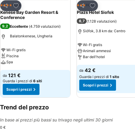
Aggiungi ai preferiti
Aggiungi ai preferiti
Hotel
Hotel
4 Stelle
3 Stelle
Condividi
Condividi
Kenese Bay Garden Resort &
Plazs Hotel Siofok
Conference
6,7
(
1.128 valutazioni
)
9,2
Eccellente
(
4.759 valutazioni
)
Siófok, 3.8 km da: Centro
Balatonkenese, Ungheria
Wi-Fi gratis
Wi-Fi gratis
Animali ammessi
Piscina
Bar dell'hotel
Spa
Scopri i prezzi
42 €
da
Scopri i prezzi
121 €
da
Guarda i prezzi di
1 sito
Guarda i prezzi di
6 siti
Scopri i prezzi
Scopri i prezzi
Trend del prezzo
In base ai prezzi più bassi su trivago negli ultimi 30 giorni
0 €