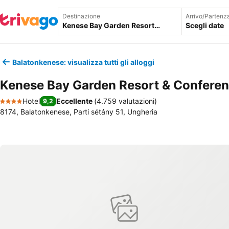
Destinazione
Arrivo/Partenz
Scegli date
Balatonkenese: visualizza tutti gli alloggi
Kenese Bay Garden Resort & Confere
Hotel
Eccellente
(
4.759 valutazioni
)
9,2
4 Stelle
8174, Balatonkenese, Parti sétány 51, Ungheria