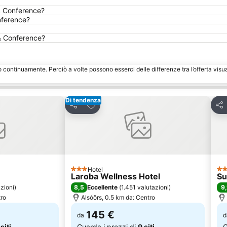
& Conference?
nference?
 & Conference?
o continuamente. Perciò a volte possono esserci delle differenze tra l’offerta visu
Di tendenza
eriti
Aggiungi ai preferiti
Condividi
Con
Hotel
3 Stelle
4 S
Laroba Wellness Hotel
Su
8,5
9,
zioni
)
Eccellente
(
1.451 valutazioni
)
tro
Alsóörs, 0.5 km da: Centro
145 €
da
d
 siti
Guarda i prezzi di
9 siti
G