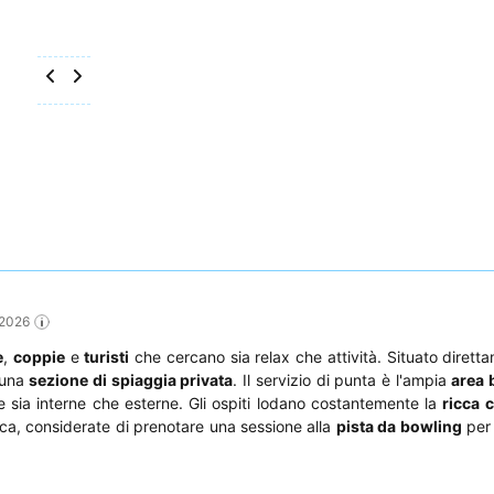
 2026
e
,
coppie
e
turisti
che cercano sia relax che attività. Situato diretta
 una
sezione di spiaggia privata
. Il servizio di punta è l'ampia
area 
 sia interne che esterne. Gli ospiti lodano costantemente la
ricca 
ica, considerate di prenotare una sessione alla
pista da bowling
per 