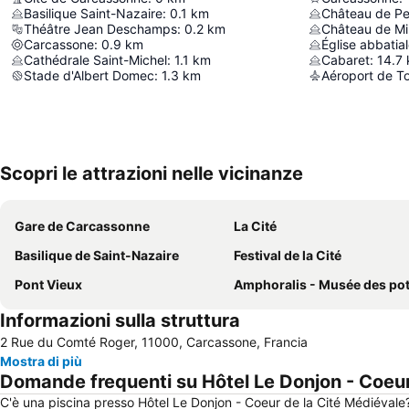
Basilique Saint-Nazaire
:
0.1
km
Château de Pe
Théâtre Jean Deschamps
:
0.2
km
Château de M
Carcassone
:
0.9
km
Église abbatia
Cathédrale Saint-Michel
:
1.1
km
Cabaret
:
14.7
Stade d'Albert Domec
:
1.3
km
Aéroport de T
Scopri le attrazioni nelle vicinanze
Gare de Carcassonne
La Cité
Basilique de Saint-Nazaire
Festival de la Cité
Pont Vieux
Amphoralis - Musée des potiers gallo-rom
Informazioni sulla struttura
2 Rue du Comté Roger, 11000, Carcassone, Francia
Mostra di più
Domande frequenti su Hôtel Le Donjon - Coeur
C'è una piscina presso Hôtel Le Donjon - Coeur de la Cité Médiévale