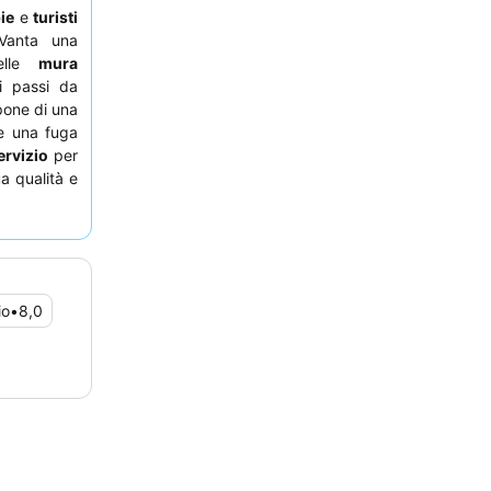
ie
e
turisti
 Vanta una
delle
mura
i passi da
pone di una
re una fuga
ervizio
per
ua qualità e
n soggiorno
n vista sul
io
•
8,0