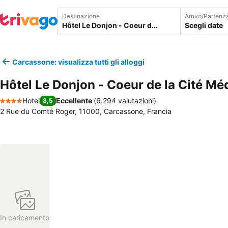
Destinazione
Arrivo/Partenz
Scegli date
Carcassone: visualizza tutti gli alloggi
Hôtel Le Donjon - Coeur de la Cité Mé
Hotel
Eccellente
(
6.294 valutazioni
)
8,5
4 Stelle
2 Rue du Comté Roger, 11000, Carcassone, Francia
In caricamento