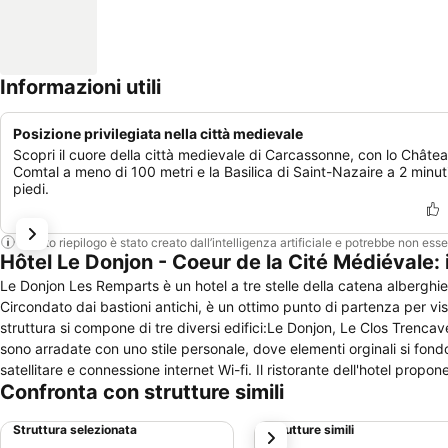
Informazioni utili
Posizione privilegiata nella città medievale
Scopri il cuore della città medievale di Carcassonne, con lo Châte
Comtal a meno di 100 metri e la Basilica di Saint-Nazaire a 2 minut
piedi.
Questo riepilogo è stato creato dall’intelligenza artificiale e potrebbe non ess
Hôtel Le Donjon - Coeur de la Cité Médiévale: 
Le Donjon Les Remparts è un hotel a tre stelle della catena alberghi
Circondato dai bastioni antichi, è un ottimo punto di partenza per visi
struttura si compone di tre diversi edifici:Le Donjon, Le Clos Trencavel e La Maison des Remparts. Tutte l
sono arradate con uno stile personale, dove elementi orginali si fon
satellitare e connessione internet Wi-fi. Il ristorante dell'hotel propone ai suoi ospiti specialità tipiche francesi. Sono presenti quattro sale per
Confronta con strutture simili
conferenze dalla capacità massima di 100 persone, attrezzate con tut
golf, tennis ed equitazione.
Struttura selezionata
Strutture simili
successivo