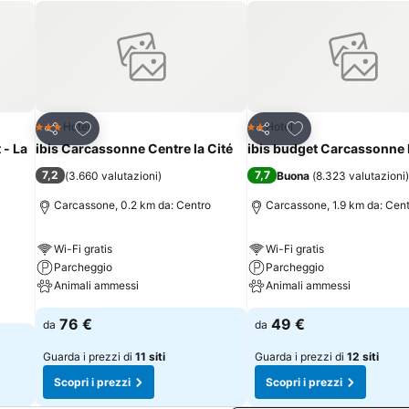
Aggiungi ai preferiti
Aggiungi ai preferi
Hotel
Hotel
3 Stelle
2 Stelle
Condividi
Condividi
 - La
ibis Carcassonne Centre la Cité
ibis budget Carcassonne 
7,2
7,7
(
3.660 valutazioni
)
Buona
(
8.323 valutazioni
)
Carcassone, 0.2 km da: Centro
Carcassone, 1.9 km da: Cen
Wi-Fi gratis
Wi-Fi gratis
Parcheggio
Parcheggio
Animali ammessi
Animali ammessi
76 €
49 €
da
da
Guarda i prezzi di
11 siti
Guarda i prezzi di
12 siti
Scopri i prezzi
Scopri i prezzi