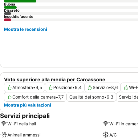
Buona
Discreto
Insoddisfacente
Mostra le recensioni
Voto superiore alla media per Carcassone
Atmosfera
•
9,5
Posizione
•
9,4
Servizio
•
8,6
Wi-F
Comfort della camera
•
7,7
Qualità del sonno
•
6,3
Servizi d
Mostra più valutazioni
Servizi principali
Wi-Fi nella hall
Wi-Fi in came
Animali ammessi
A/C