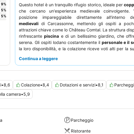
9
%
Questo hotel è un tranquillo rifugio storico, ideale per
copp
5
%
che cercano un'esperienza medievale coinvolgente.
5
%
posizione impareggiabile direttamente all'interno 
medievali
di Carcassonne, mettendo gli ospiti a poch
attrazioni chiave come lo Château Comtal. La struttura dis
rinfrescante
piscina
e di un bellissimo giardino, che off
serena. Gli ospiti lodano costantemente il
personale e il s
la loro disponibilità, e la colazione riceve voti alti per la s
varietà, inclusi frutta fresca e dolci fatti in casa. Per u
Continua a leggere
davvero tranquillo, considerate di richiedere una camera co
giardino interno
.
i
•
8,6
Colazione
•
8,4
Dotazioni e servizi
•
8,1
Parchegg
ella camera
•
5,9
ra
Parcheggio
Ristorante