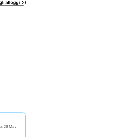
li alloggi
to: 29 May