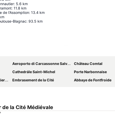
nnautier
:
5.6
km
iramont
:
11.8
km
le de l'Assomption
:
13.4
km
km
oulouse-Blagnac
:
93.5
km
Espandi mappa
Aeroporto di Carcassonne Salvaza
Château Comtal
Cathedrále Saint-Michel
Porte Narbonnaise
ains
Embrasement de la Cité
Abbaye de Fontfroide
 de la Cité Médiévale
?