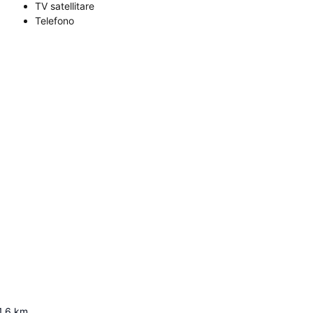
TV satellitare
Telefono
1.6
km