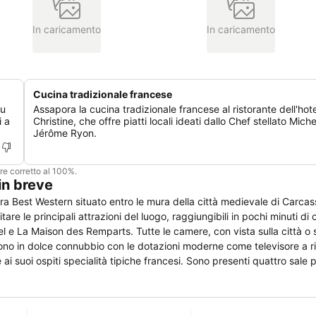
In caricamento
In caricamento
Cucina tradizionale francese
au
Assapora la cucina tradizionale francese al ristorante dell'hot
i a
Christine, che offre piatti locali ideati dallo Chef stellato Miche
Jérôme Ryon.
ere corretto al 100%.
in breve
era Best Western situato entro le mura della città medievale di Carca
tare le principali attrazioni del luogo, raggiungibili in pochi minuti d
e camere, con vista sulla città o sui giardini,
dono in dolce connubbio con le dotazioni moderne come televisore a r
ti i servizi business. Nelle immediate vicinanze è possibile praticar