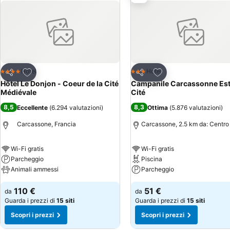
Aggiungi ai preferiti
Aggiungi ai preferiti
Hotel
Hotel
4 Stelle
3 Stelle
Condividi
Condividi
Hôtel Le Donjon - Coeur de la Cité
Campanile Carcassonne Est
Médiévale
Cité
8,5
8,3
Eccellente
(
6.294 valutazioni
)
Ottima
(
5.876 valutazioni
)
Carcassone, Francia
Carcassone, 2.5 km da: Centro
Wi-Fi gratis
Wi-Fi gratis
Parcheggio
Piscina
Animali ammessi
Parcheggio
110 €
51 €
da
da
Guarda i prezzi di
15 siti
Guarda i prezzi di
15 siti
Scopri i prezzi
Scopri i prezzi