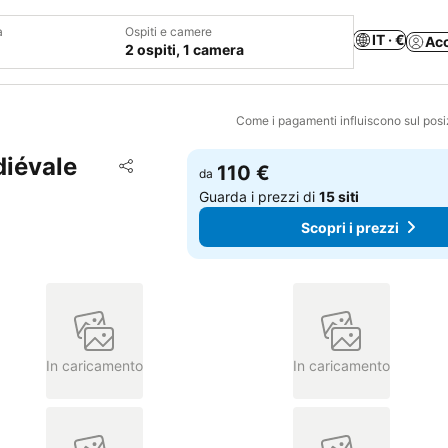
a
Ospiti e camere
IT · €
Ac
2 ospiti, 1 camera
Come i pagamenti influiscono sul pos
diévale
Aggiungi ai preferiti
110 €
da
Condividi
Guarda i prezzi di
15 siti
Scopri i prezzi
In caricamento
In caricamento