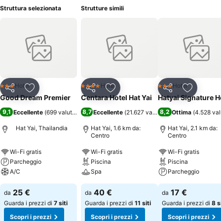
Struttura selezionata
Strutture simili
Hotel
Hotel
Hotel
3 Stelle
4 Stelle
3 Stelle
Condividi
Aggiungi ai preferiti
Condividi
Aggiungi ai preferiti
Condividi
Aggiungi 
Good Dream Premier
Centara Hotel Hat Yai
Hatyai Signature H
9,1
8,7
8,2
Eccellente
(
699 valutazioni
)
Eccellente
(
21.627 valutazioni
Ottima
)
(
4.528 val
Hat Yai, Thailandia
Hat Yai, 1.6 km da:
Hat Yai, 2.1 km da:
Centro
Centro
Wi-Fi gratis
Wi-Fi gratis
Wi-Fi gratis
Parcheggio
Piscina
Piscina
A/C
Spa
Parcheggio
25 €
40 €
17 €
da
da
da
Guarda i prezzi di
7 siti
Guarda i prezzi di
11 siti
Guarda i prezzi di
8 s
Scopri i prezzi
Scopri i prezzi
Scopri i prezzi