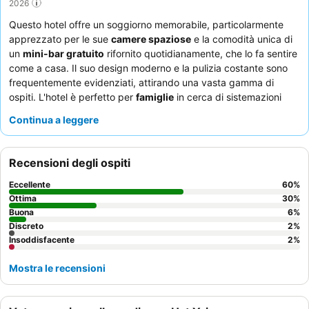
2026
Questo hotel offre un soggiorno memorabile, particolarmente
apprezzato per le sue
camere spaziose
e la comodità unica di
un
mini-bar gratuito
rifornito quotidianamente, che lo fa sentire
come a casa. Il suo design moderno e la pulizia costante sono
frequentemente evidenziati, attirando una vasta gamma di
ospiti. L'hotel è perfetto per
famiglie
in cerca di sistemazioni
confortevoli e spaziose,
coppie
in cerca di un rifugio tranquillo e
Continua a leggere
privato, e
viaggiatori singoli
o
viaggiatori d'affari
che
apprezzano il valore e la comodità. Gli ospiti con
mezzi di
trasporto propri
troveranno il parcheggio disponibile un
Recensioni degli ospiti
vantaggio significativo. Per migliorare la tua esperienza,
considera di sfruttare appieno gli snack e le bevande gratuiti in
Eccellente
60
%
camera e preparati a una breve passeggiata o a un rapido
Ottima
30
%
tragitto per raggiungere le principali attrazioni della città.
Buona
6
%
Discreto
2
%
Insoddisfacente
2
%
Mostra le recensioni