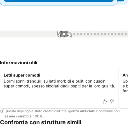
1 / 26
Informazioni utili
Letti super comodi
Am
Dormi sonni tranquilli su letti morbidi e puliti con cuscini
Go
super comodi, spesso elogiati dagli ospiti per la loro qualità.
e 
fa
Questo riepilogo è stato creato dall’intelligenza artificiale e potrebbe non
essere corretto al 100%.
Confronta con strutture simili