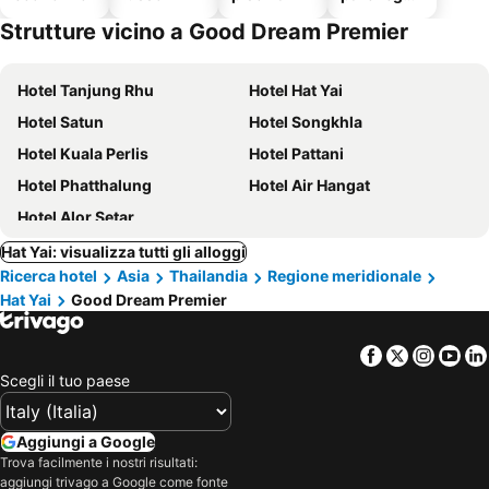
o
Strutture vicino a Good Dream Premier
Hotel Tanjung Rhu
Hotel Hat Yai
Hotel Satun
Hotel Songkhla
Hotel Kuala Perlis
Hotel Pattani
Hotel Phatthalung
Hotel Air Hangat
Hotel Alor Setar
Hat Yai: visualizza tutti gli alloggi
Ricerca hotel
Asia
Thailandia
Regione meridionale
Hat Yai
Good Dream Premier
Facebook
Twitter
Insta
Yo
Scegli il tuo paese
Aggiungi a Google
Trova facilmente i nostri risultati:
aggiungi trivago a Google come fonte