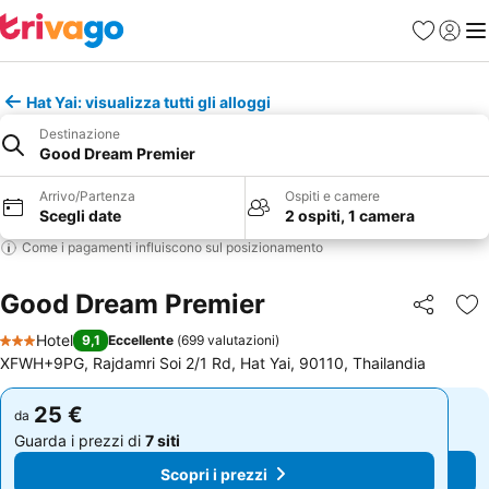
Preferiti
Accedi
Me
Hat Yai: visualizza tutti gli alloggi
Destinazione
Good Dream Premier
Arrivo/Partenza
Ospiti e camere
Scegli date
2 ospiti, 1 camera
Come i pagamenti influiscono sul posizionamento
Good Dream Premier
Condividi
Agg
Hotel
9,1
Eccellente
(
699 valutazioni
)
3 Stelle
XFWH+9PG, Rajdamri Soi 2/1 Rd, Hat Yai, 90110, Thailandia
25 €
25 €
da
da
Guarda i prezzi di
7 siti
Guarda i prezzi di
7 siti
Scopri i prezzi
Scopri i prezzi