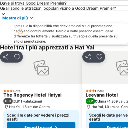
Dove si trova Good Dream Premier?
Quali sono le attrazioni popolari vicino a Good Dream Premier?
Mostra di più
I prezzi e la disponibilità che riceviamo dai siti di prenotazione
cambiano continuamente. Perciò a volte possono esserci delle
differenze tra l’offerta visualizzata su trivago e quella presente sul
sito di prenotazione.
Hotel tra i più apprezzati a Hat Yai
Condividi
Aggiungi ai preferiti
Condividi
Aggiungi ai pr
Hotel
Hotel
3 Stelle
3 Stelle
The Regency Hotel Hatyai
Leevana Hotel
6,8
8,2
(
3.911 valutazioni
)
Ottima
(
4.209 valut
Hat Yai, 1.6 km da: Centro
Hat Yai, 1.9 km da: Cen
Scegli le date per vedere i prezzi
Scegli le date per ve
esatti
esatti
Scopri i prezzi
Scopri i pr