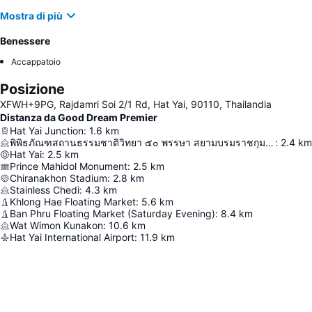
Mostra di più
Benessere
Accappatoio
Posizione
XFWH+9PG, Rajdamri Soi 2/1 Rd, Hat Yai, 90110, Thailandia
Distanza da Good Dream Premier
Hat Yai Junction
:
1.6
km
พิพิธภัณฑสถานธรรมชาติวิทยา ๕๐ พรรษา สยามบรมราชกุมารี
:
2.4
km
Hat Yai
:
2.5
km
Prince Mahidol Monument
:
2.5
km
Chiranakhon Stadium
:
2.8
km
Stainless Chedi
:
4.3
km
Khlong Hae Floating Market
:
5.6
km
Ban Phru Floating Market (Saturday Evening)
:
8.4
km
Wat Wimon Kunakon
:
10.6
km
Hat Yai International Airport
:
11.9
km