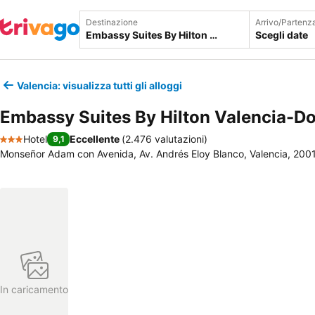
Destinazione
Arrivo/Partenz
Scegli date
Valencia: visualizza tutti gli alloggi
Embassy Suites By Hilton Valencia-
Hotel
Eccellente
(
2.476 valutazioni
)
9,1
3 Stelle
Monseñor Adam con Avenida, Av. Andrés Eloy Blanco, Valencia, 200
In caricamento