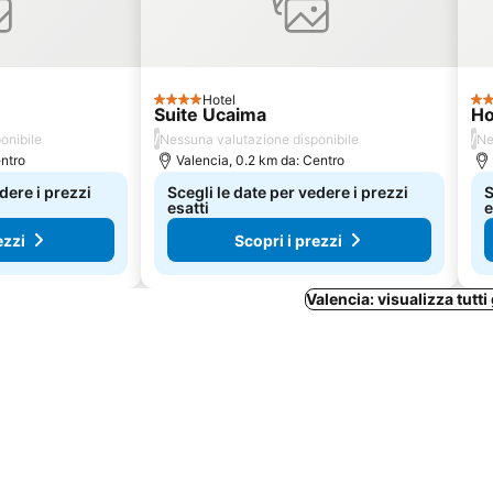
Hotel
4 Stelle
4 S
Suite Ucaima
Ho
/
/
onibile
Nessuna valutazione disponibile
Ne
entro
Valencia, 0.2 km da: Centro
dere i prezzi
Scegli le date per vedere i prezzi
S
esatti
e
ezzi
Scopri i prezzi
Valencia: visualizza tutti 