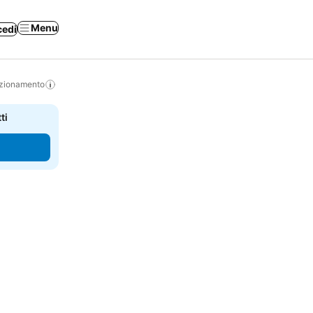
Menu
cedi
izionamento
ti