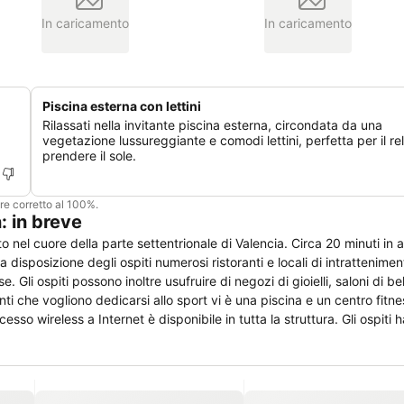
In caricamento
In caricamento
Piscina esterna con lettini
Rilassati nella invitante piscina esterna, circondata da una
vegetazione lussureggiante e comodi lettini, perfetta per il re
prendere il sole.
ere corretto al 100%.
 in breve
nel cuore della parte settentrionale di Valencia. Circa 20 minuti in a
 disposizione degli ospiti numerosi ristoranti e locali di intrattenime
. Gli ospiti possono inoltre usufruire di negozi di gioielli, saloni di be
enti che vogliono dedicarsi allo sport vi è una piscina e un centro fitne
esso wireless a Internet è disponibile in tutta la struttura. Gli ospiti 
 luogo di lavoro, per incontri d'affari o eventi sociali. Le camere so
ro e asse da stiro, asciugacapelli, articoli da toeletta. I bagni sono dot