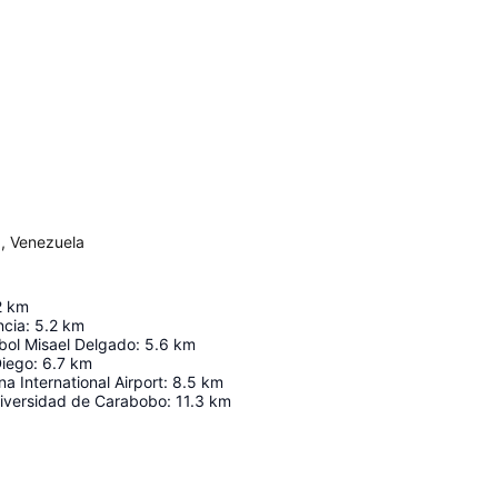
1, Venezuela
2
km
ncia
:
5.2
km
bol Misael Delgado
:
5.6
km
Diego
:
6.7
km
a International Airport
:
8.5
km
iversidad de Carabobo
:
11.3
km