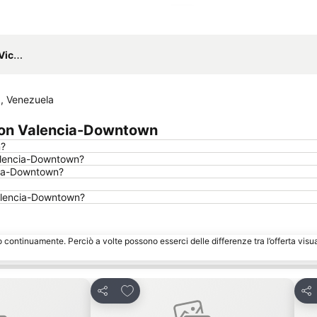
Espandi mappa
ijas
1, Venezuela
ton Valencia-Downtown
n?
alencia-Downtown?
ncia-Downtown?
 Valencia-Downtown?
o continuamente. Perciò a volte possono esserci delle differenze tra l’offerta visu
eriti
Aggiungi ai preferiti
Condividi
Con