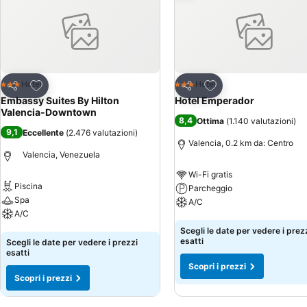
Aggiungi ai preferiti
Aggiungi ai preferiti
Hotel
Hotel
3 Stelle
3 Stelle
Condividi
Condividi
Embassy Suites By Hilton
Hotel Emperador
Valencia-Downtown
8,4
Ottima
(
1.140 valutazioni
)
9,1
Eccellente
(
2.476 valutazioni
)
Valencia, 0.2 km da: Centro
Valencia, Venezuela
Wi-Fi gratis
Piscina
Parcheggio
Spa
A/C
A/C
Scopri i prezzi
Scegli le date per vedere i prez
Scopri i prezzi
esatti
Scegli le date per vedere i prezzi
esatti
Scopri i prezzi
Scopri i prezzi