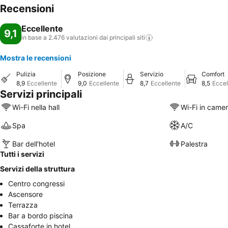
Recensioni
Eccellente
9,1
in base a 2.476 valutazioni dai principali
siti
Mostra le recensioni
Pulizia
Posizione
Servizio
Comfort
8,9
Eccellente
9,0
Eccellente
8,7
Eccellente
8,5
Eccel
Servizi principali
Wi-Fi nella hall
Wi-Fi in came
Spa
A/C
Bar dell'hotel
Palestra
Tutti i servizi
Servizi della struttura
Centro congressi
Ascensore
Terrazza
Bar a bordo piscina
Cassaforte in hotel