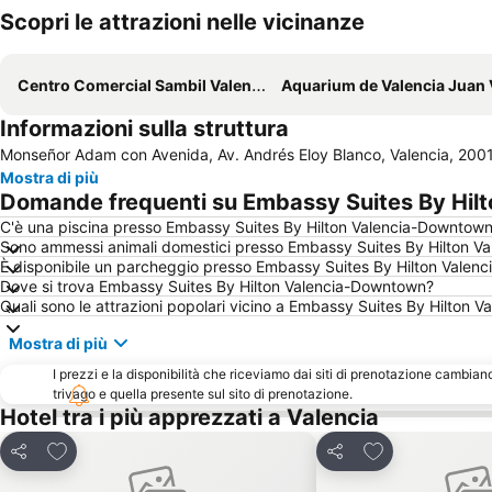
Scopri le attrazioni nelle vicinanze
Centro Comercial Sambil Valencia
Aquarium de Valencia Juan Vicente Se
Informazioni sulla struttura
Monseñor Adam con Avenida, Av. Andrés Eloy Blanco, Valencia, 200
Mostra di più
Domande frequenti su Embassy Suites By Hil
C'è una piscina presso Embassy Suites By Hilton Valencia-Downtow
Sono ammessi animali domestici presso Embassy Suites By Hilton V
È disponibile un parcheggio presso Embassy Suites By Hilton Vale
Dove si trova Embassy Suites By Hilton Valencia-Downtown?
Quali sono le attrazioni popolari vicino a Embassy Suites By Hilton
Mostra di più
I prezzi e la disponibilità che riceviamo dai siti di prenotazione cambian
trivago e quella presente sul sito di prenotazione.
Hotel tra i più apprezzati a Valencia
Aggiungi ai preferiti
Aggiungi ai pref
Condividi
Condividi