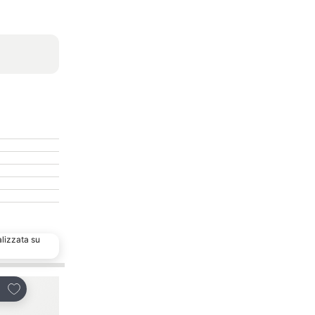
alizzata su
Aggiungi ai preferiti
Aggiungi ai preferiti
dividi
Condividi