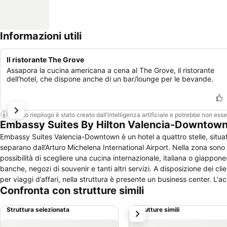
Informazioni utili
Il ristorante The Grove
Assapora la cucina americana a cena al The Grove, il ristorante
dell'hotel, che dispone anche di un bar/lounge per le bevande.
Questo riepilogo è stato creato dall’intelligenza artificiale e potrebbe non ess
Embassy Suites By Hilton Valencia-Downtown:
Embassy Suites Valencia-Downtown è un hotel a quattro stelle, situato 
separano dall’Arturo Michelena International Airport. Nella zona sono a
possibilità di scegliere una cucina internazionale, italiana o giapponese
banche, negozi di souvenir e tanti altri servizi. A disposizione dei cli
per viaggi d’affari, nella struttura è presente un business center. L'acc
Confronta con strutture simili
disposizione le suite, composte da zona letto e soggiorno, ideale come
due televisori, mini bar, cassetta di sicurezza, bollitore per caffè, fer
Struttura selezionata
Strutture simili
successivo