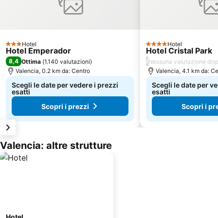
Hotel
Hotel
3 Stelle
4 Stelle
Hotel Emperador
Hotel Cristal Park
8,4
/
Ottima
(
1.140 valutazioni
)
Nessuna valutazione disp
Valencia, 0.2 km da: Centro
Valencia, 4.1 km da: C
Scegli le date per vedere i prezzi
Scegli le date per ve
esatti
esatti
Scopri i prezzi
Scopri i pr
Valencia: altre strutture
Hotel