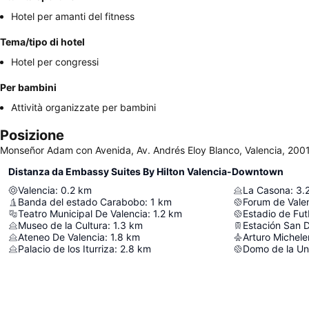
Hotel per amanti del fitness
Tema/tipo di hotel
Hotel per congressi
Per bambini
Attività organizzate per bambini
Posizione
Monseñor Adam con Avenida, Av. Andrés Eloy Blanco, Valencia, 200
Distanza da Embassy Suites By Hilton Valencia-Downtown
Valencia
:
0.2
km
La Casona
:
3.
Banda del estado Carabobo
:
1
km
Forum de Vale
Teatro Municipal De Valencia
:
1.2
km
Estadio de Fut
Museo de la Cultura
:
1.3
km
Estación San 
Ateneo De Valencia
:
1.8
km
Arturo Michelen
Palacio de los Iturriza
:
2.8
km
Domo de la Un