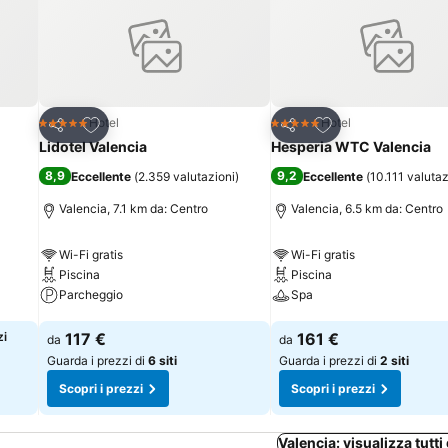
Aggiungi ai preferiti
Aggiungi ai preferi
Hotel
Hotel
5 Stelle
5 Stelle
Condividi
Condividi
Lidotel Valencia
Hesperia WTC Valencia
8,9
9,2
Eccellente
(
2.359 valutazioni
)
Eccellente
(
10.111 valutaz
Valencia, 7.1 km da: Centro
Valencia, 6.5 km da: Centro
Wi-Fi gratis
Wi-Fi gratis
Piscina
Piscina
Parcheggio
Spa
Scopri i prezzi
Scopri i prezzi
zi
117 €
161 €
da
da
Guarda i prezzi di
6 siti
Guarda i prezzi di
2 siti
Scopri i prezzi
Scopri i prezzi
Valencia: visualizza tutti 