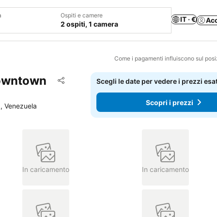
a
Ospiti e camere
IT · €
Ac
2 ospiti, 1 camera
Come i pagamenti influiscono sul pos
Downtown
Aggiungi ai preferiti
Scegli le date per vedere i prezzi esat
Condividi
Scopri i prezzi
1, Venezuela
In caricamento
In caricamento