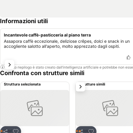
Informazioni utili
Incantevole caffè-pasticceria al piano terra
Assapora caffè eccezionale, deliziose crêpes, dolci e snack in un
accogliente salotto all'aperto, molto apprezzato dagli ospiti.
Questo riepilogo è stato creato dall’intelligenza artificiale e potrebbe non ess
Confronta con strutture simili
Struttura selezionata
Strutture simili
successivo
Aggiungi ai preferiti
Aggiungi ai preferiti
Hotel
Hotel
1 Stelle
2 Stelle