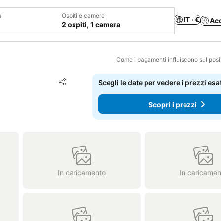
a
Ospiti e camere
IT · €
Ac
2 ospiti, 1 camera
Come i pagamenti influiscono sul pos
Aggiungi ai preferiti
Scegli le date per vedere i prezzi esat
Condividi
Scopri i prezzi
In caricamento
In caricamen