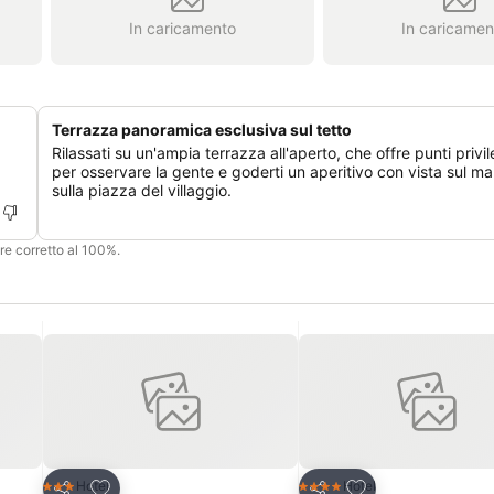
In caricamento
In caricamen
Terrazza panoramica esclusiva sul tetto
Rilassati su un'ampia terrazza all'aperto, che offre punti privil
per osservare la gente e goderti un aperitivo con vista sul ma
sulla piazza del villaggio.
ere corretto al 100%.
Aggiungi ai preferiti
Aggiungi ai preferi
Hotel
Hotel
3 Stelle
4 Stelle