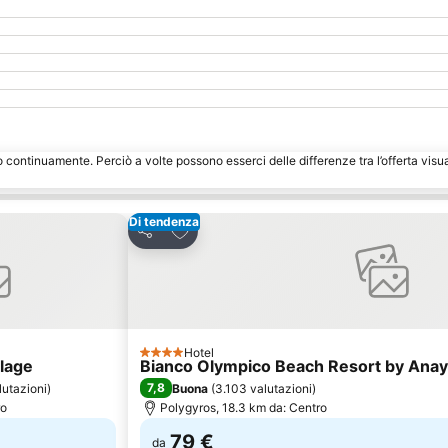
o continuamente. Perciò a volte possono esserci delle differenze tra l’offerta visu
Di tendenza
eriti
Aggiungi ai preferiti
Condividi
Hotel
4 Stelle
llage
Bianco Olympico Beach Resort by Anayia
7,8
lutazioni
)
Buona
(
3.103 valutazioni
)
ro
Polygyros, 18.3 km da: Centro
79 €
da