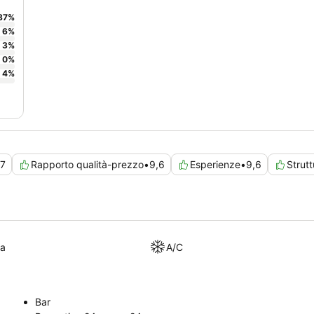
87
%
6
%
3
%
0
%
4
%
,7
Rapporto qualità-prezzo
•
9,6
Esperienze
•
9,6
Strutt
ra
A/C
Bar