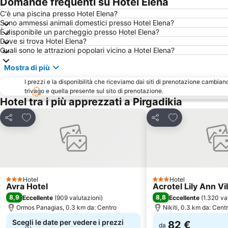
Domande frequenti su Hotel Elena
C'è una piscina presso Hotel Elena?
Sono ammessi animali domestici presso Hotel Elena?
È disponibile un parcheggio presso Hotel Elena?
Dove si trova Hotel Elena?
Quali sono le attrazioni popolari vicino a Hotel Elena?
Mostra di più
I prezzi e la disponibilità che riceviamo dai siti di prenotazione cambian
trivago e quella presente sul sito di prenotazione.
Hotel tra i più apprezzati a Pirgadikia
Aggiungi ai preferiti
Aggiungi ai pref
Condividi
Condividi
Hotel
Hotel
3 Stelle
3 Stelle
Avra Hotel
Acrotel Lily Ann Vi
8,9
8,8
Eccellente
(
909 valutazioni
)
Eccellente
(
1.320 va
Ormos Panagias, 0.3 km da: Centro
Nikiti, 0.3 km da: Cent
Scegli le date per vedere i prezzi
82 €
da