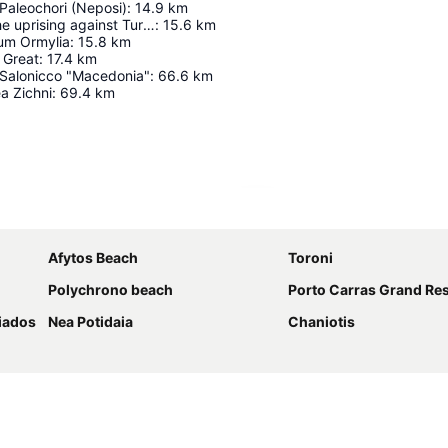
 Paleochori (Neposi)
:
14.9
km
Memorial for the uprising against Turks 1821
:
15.6
km
ium Ormylia
:
15.8
km
 Great
:
17.4
km
 Salonicco "Macedonia"
:
66.6
km
a Zichni
:
69.4
km
Espandi mappa
Afytos Beach
Toroni
Polychrono beach
Porto Carras Grand Resort 
iados
Nea Potidaia
Chaniotis