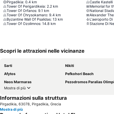
Pirgadikia
:
0.4
km
Castle Kastelli
Tower Of Perigardikeia
:
2.2
km
Tower Of Orfanos
:
9.1
km
National Stad
Tower Of Chrysokamaro
:
9.4
km
Alexander The
Byzantine Wall Of Psalidas
:
13
km
L'aeroporto Di
Tower Of Ozolimnos
:
14.8
km
Stazione Di Ne
Scopri le attrazioni nelle vicinanze
Sarti
Nikiti
Afytos
Pefkohori Beach
Neos Marmaras
Pezodromos Paralias Olimp
Mostra di più
Informazioni sulla struttura
Pirgadikia, 63078, Pirgadikia, Grecia
Mostra di più