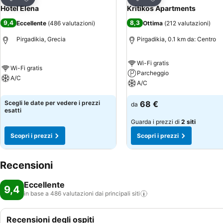
Condividi
Condividi
Hotel Elena
Kritikos Apartments
9,4
8,3
Eccellente
(
486 valutazioni
)
Ottima
(
212 valutazioni
)
Pirgadikia, Grecia
Pirgadikia, 0.1 km da: Centro
Wi-Fi gratis
Wi-Fi gratis
Parcheggio
A/C
A/C
Scegli le date per vedere i prezzi
68 €
da
esatti
Guarda i prezzi di
2 siti
Scopri i prezzi
Scopri i prezzi
Recensioni
Eccellente
9,4
in base a 486 valutazioni dai principali
siti
Recensioni degli ospiti