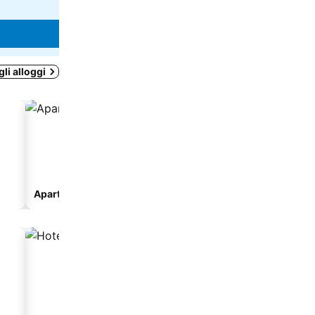
Guarda i prezzi di
4 siti
Scopri i prezzi
gli alloggi
Aparthotel