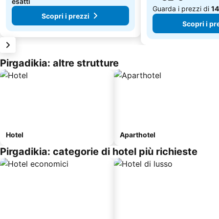
esatti
Guarda i prezzi di
14
Scopri i prezzi
Scopri i pr
Pirgadikia: altre strutture
Hotel
Aparthotel
Pirgadikia: categorie di hotel più richieste