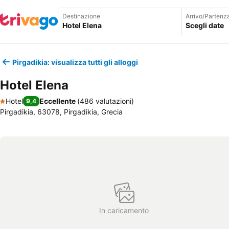
Destinazione
Arrivo/Partenz
Scegli date
Pirgadikia: visualizza tutti gli alloggi
Hotel Elena
Hotel
Eccellente
(
486 valutazioni
)
9,4
1 Stelle
Pirgadikia, 63078, Pirgadikia, Grecia
In caricamento