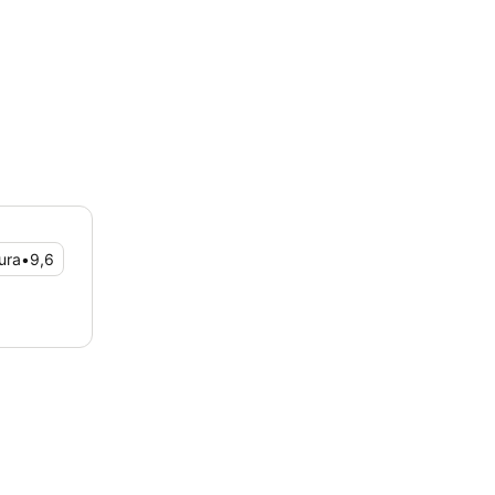
ura
•
9,6