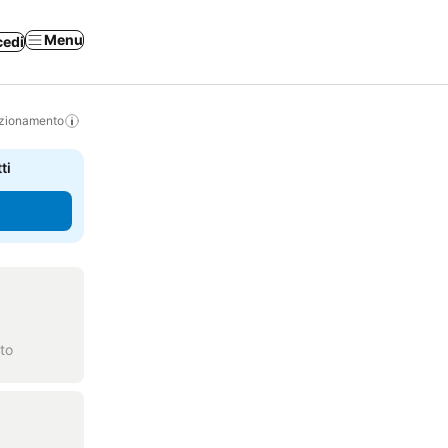
Menu
cedi
izionamento
ti
to