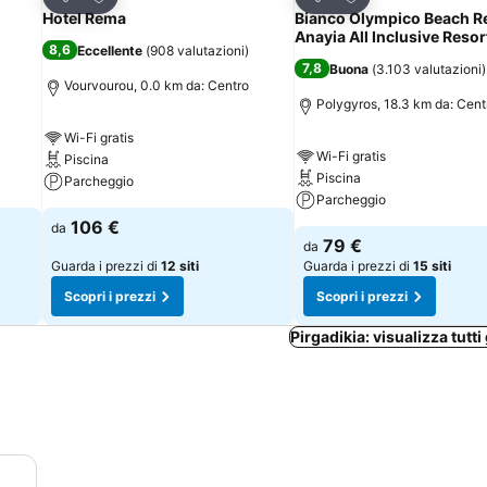
Condividi
Condividi
Hotel Rema
Bianco Olympico Beach R
Anayia All Inclusive Resor
8,6
Eccellente
(
908 valutazioni
)
7,8
Buona
(
3.103 valutazioni
)
Vourvourou, 0.0 km da: Centro
Polygyros, 18.3 km da: Cent
Wi-Fi gratis
Wi-Fi gratis
Piscina
Piscina
Parcheggio
Parcheggio
106 €
da
79 €
da
Guarda i prezzi di
12 siti
Guarda i prezzi di
15 siti
Scopri i prezzi
Scopri i prezzi
Pirgadikia: visualizza tutti 