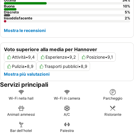
Ottima
34
%
Buona
10
%
Discreto
5
%
Insoddisfacente
2
%
Mostra le recensioni
Voto superiore alla media per Hannover
Attività
•
9,4
Esperienze
•
9,2
Posizione
•
9,1
Pulizia
•
8,9
Trasporti pubblici
•
8,9
Mostra più valutazioni
Servizi principali
Wi-Fi nella hall
Wi-Fi in camera
Parcheggio
Animali ammessi
A/C
Ristorante
Bar dell'hotel
Palestra