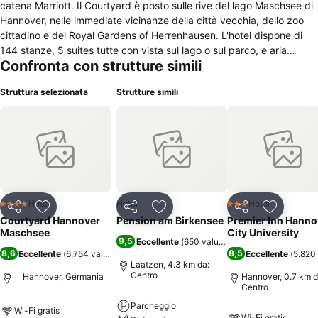
catena Marriott. Il Courtyard è posto sulle rive del lago Maschsee di
Hannover, nelle immediate vicinanze della città vecchia, dello zoo
cittadino e del Royal Gardens of Herrenhausen. L'hotel dispone di
144 stanze, 5 suites tutte con vista sul lago o sul parco, e aria
Confronta con strutture simili
condizionata. Nell'hotel è presente anche un centro convegni dotati
di 6 sale conferenze attrezzate di dimensioni variabili, con servizio
Struttura selezionata
Strutture simili
segreteria, fax e posta. Connessione Internet Wireless nelle aree
comuni e nel centro congressi, mentre è via cavo nelle stanze. Gli
animali domestici sono ammessi ma con sovrapprezzo. Possibilità di
parcheggio a pagamento oppure parcheggio gratuito poco
distante. L'hotel Courtyard dispone di due ristoranti con cucina
internazionale, uno dei quali posto su di una terrazza con vista sul
lago. Disponibile inoltre una birreria con tavoli nel giardino. Per la
cura del corpo l'hotel ospita anche un attrezzato centro fitness oltre
Hotel
Hotel
Hotel
4 Stelle
3 Stelle
Condividi
Aggiungi ai preferiti
Condividi
Aggiungi ai preferiti
Condividi
Aggiungi 
a sauna, centro massaggi e solarium.
Courtyard Hannover
Pension am Birkensee
Premier Inn Hanno
Maschsee
City University
9,5
Eccellente
(
650 valutazioni
)
8,6
8,5
Eccellente
(
6.754 valutazioni
)
Eccellente
(
5.820 
Laatzen, 4.3 km da:
Centro
Hannover, Germania
Hannover, 0.7 km d
Centro
Parcheggio
Wi-Fi gratis
Wi-Fi gratis