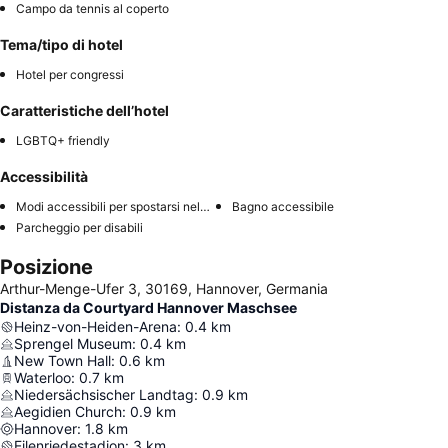
Campo da tennis al coperto
Tema/tipo di hotel
Hotel per congressi
Caratteristiche dell’hotel
LGBTQ+ friendly
Accessibilità
Modi accessibili per spostarsi nell'hotel
Bagno accessibile
Parcheggio per disabili
Posizione
Arthur-Menge-Ufer 3, 30169, Hannover, Germania
Distanza da Courtyard Hannover Maschsee
Heinz-von-Heiden-Arena
:
0.4
km
Sprengel Museum
:
0.4
km
New Town Hall
:
0.6
km
Waterloo
:
0.7
km
Niedersächsischer Landtag
:
0.9
km
Aegidien Church
:
0.9
km
Hannover
:
1.8
km
Eilenriedestadion
:
3
km