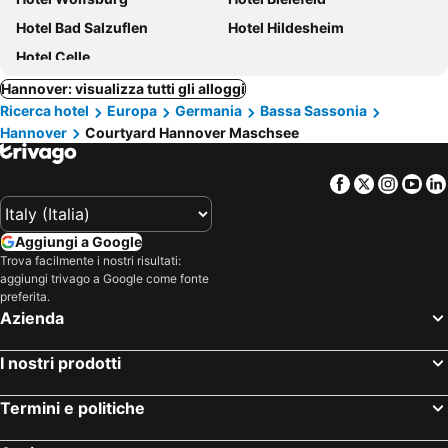
Hotel Bad Salzuflen
Hotel Hildesheim
Hotel Celle
Hannover: visualizza tutti gli alloggi
Ricerca hotel
Europa
Germania
Bassa Sassonia
Hannover
Courtyard Hannover Maschsee
Facebook
Twitter
Insta
Yo
Aggiungi a Google
Trova facilmente i nostri risultati:
aggiungi trivago a Google come fonte
preferita.
Azienda
I nostri prodotti
Termini e politiche