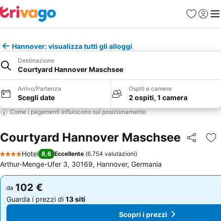
Preferiti
Accedi
Me
Hannover: visualizza tutti gli alloggi
Destinazione
Courtyard Hannover Maschsee
Arrivo/Partenza
Ospiti e camere
Scegli date
2 ospiti, 1 camera
Come i pagamenti influiscono sul posizionamento
Courtyard Hannover Maschsee
Condividi
Agg
Hotel
8,6
Eccellente
(
6.754 valutazioni
)
4 Stelle
Arthur-Menge-Ufer 3, 30169, Hannover, Germania
102 €
102 €
da
da
Guarda i prezzi di
13 siti
Guarda i prezzi di
13 siti
Scopri i prezzi
Scopri i prezzi