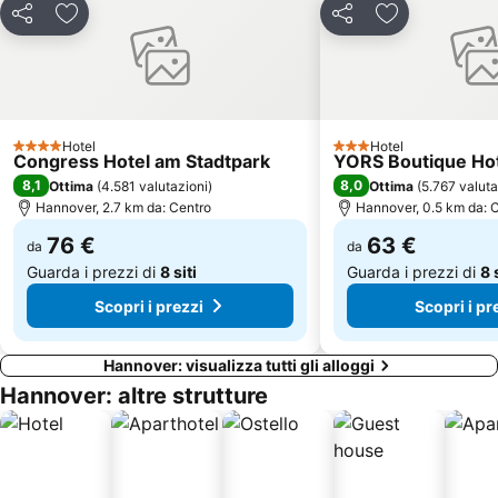
Condividi
Aggiungi ai preferiti
Condividi
Aggiungi ai pr
Hotel
Hotel
4 Stelle
3 Stelle
Congress Hotel am Stadtpark
YORS Boutique Ho
8,1
8,0
Ottima
(
4.581 valutazioni
)
Ottima
(
5.767 valuta
Hannover, 2.7 km da: Centro
Hannover, 0.5 km da: 
76 €
63 €
da
da
Guarda i prezzi di
8 siti
Guarda i prezzi di
8 
Scopri i prezzi
Scopri i pr
Hannover: visualizza tutti gli alloggi
Hannover: altre strutture