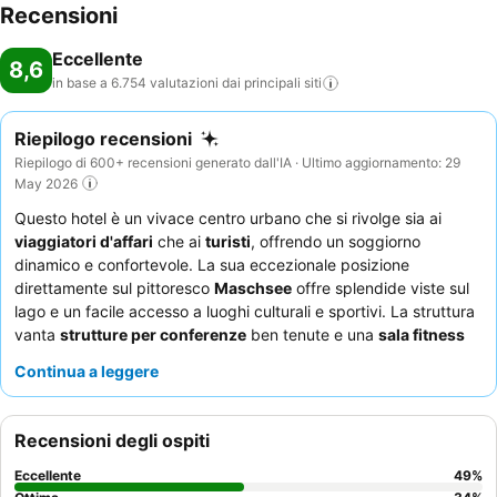
Recensioni
Eccellente
8,6
in base a 6.754 valutazioni dai principali
siti
Riepilogo recensioni
Riepilogo di 600+ recensioni generato dall'IA · Ultimo aggiornamento: 29
May 2026
Questo hotel è un vivace centro urbano che si rivolge sia ai
viaggiatori d'affari
che ai
turisti
, offrendo un soggiorno
dinamico e confortevole. La sua eccezionale posizione
direttamente sul pittoresco
Maschsee
offre splendide viste sul
lago e un facile accesso a luoghi culturali e sportivi. La struttura
vanta
strutture per conferenze
ben tenute e una
sala fitness
ben attrezzata con sauna. Gli ospiti lodano costantemente il
Continua a leggere
personale cordiale e professionale, e la
colazione a buffet
è un
punto di forza, offrendo un'ampia varietà di opzioni fresche e
piatti preparati su ordinazione. Per la migliore esperienza,
Recensioni degli ospiti
considerate una camera con
vista sul Maschsee
per godervi il
paesaggio accattivante.
Eccellente
49
%