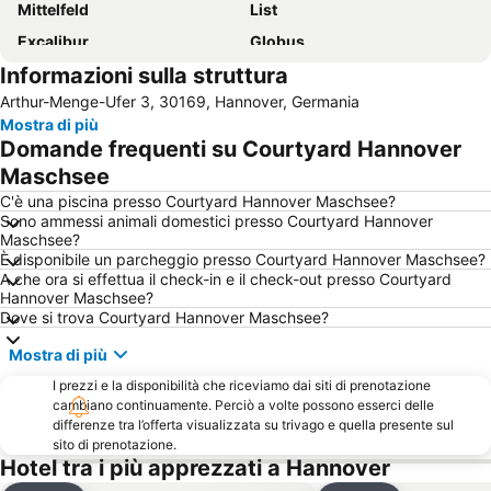
Mittelfeld
List
Excalibur
Globus
Informazioni sulla struttura
Lake Maschsee
Hanover Zoo
Arthur-Menge-Ufer 3, 30169, Hannover, Germania
Rain Forest House
Staatsoper Hannover
Mostra di più
Ricklingen
Ernst August Galerie
Domande frequenti su Courtyard Hannover
Linden
Zoo
Maschsee
Tiergarten
Am Springhorstsee
C'è una piscina presso Courtyard Hannover Maschsee?
Sono ammessi animali domestici presso Courtyard Hannover
Georgstraße
Südstadt-Bult
Maschsee?
È disponibile un parcheggio presso Courtyard Hannover Maschsee?
Zaza
Da Vinci
A che ora si effettua il check-in e il check-out presso Courtyard
Leibniz Universität Hannover
Kleefeld
Hannover Maschsee?
Dove si trova Courtyard Hannover Maschsee?
Groß Buchholz
M'era Luna
Mostra di più
Celler Schloss
Serengeti Park Hodenhagen
I prezzi e la disponibilità che riceviamo dai siti di prenotazione
cambiano continuamente. Perciò a volte possono esserci delle
differenze tra l’offerta visualizzata su trivago e quella presente sul
sito di prenotazione.
Hotel tra i più apprezzati a Hannover