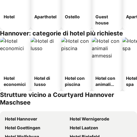
Hotel
Aparthotel
Ostello
Guest
Apar
house
Hannover: categorie di hotel più richieste
Hotel
Hotel di
Hotel con
Hotel con
Hote
economici
lusso
piscina
animali
spa
ammessi
Strutture vicino a Courtyard Hannover
Maschsee
Hotel Hannover
Hotel Wernigerode
Hotel Goettingen
Hotel Laatzen
Hotel Wolfsburg
Hotel Bielefeld