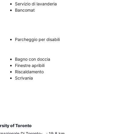
Servizio di lavanderia
Bancomat
Parcheggio per disabili
Bagno con doccia
Finestre apribili
Riscaldamento
Scrivania
sity of Toronto
Aeroporto Internazionale Di Toronto-Pearson
:
19.8
km