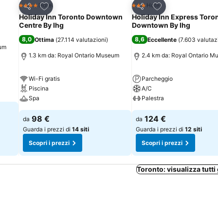
Aggiungi ai preferiti
Aggiungi ai preferi
Hotel
Hotel
4 Stelle
3 Stelle
Condividi
Condividi
Holiday Inn Toronto Downtown
Holiday Inn Express Toro
Centre By Ihg
Downtown By Ihg
8,0
8,6
Ottima
(
27.114 valutazioni
)
Eccellente
(
7.603 valutaz
eum
1.3 km da: Royal Ontario Museum
2.4 km da: Royal Ontario 
Wi-Fi gratis
Parcheggio
Piscina
A/C
Spa
Palestra
98 €
124 €
da
da
Guarda i prezzi di
14 siti
Guarda i prezzi di
12 siti
Scopri i prezzi
Scopri i prezzi
Toronto: visualizza tutti 