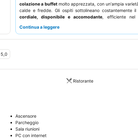
colazione a buffet
molto apprezzata, con un'ampia varietà
calde e fredde. Gli ospiti sottolineano costantemente i
cordiale, disponibile e accomodante
, efficiente nel 
problemi e nel fornire informazioni locali. Per un sog
Continua a leggere
tranquillo, gli ospiti potrebbero considerare di richiedere
lontana dagli ascensori o dalle camere adiacenti.
•
5,0
Ristorante
Ascensore
Parcheggio
Sala riunioni
PC con internet