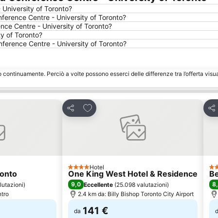
University of Toronto?
erence Centre - University of Toronto?
ce Centre - University of Toronto?
y of Toronto?
nference Centre - University of Toronto?
o continuamente. Perciò a volte possono esserci delle differenze tra l’offerta visu
eriti
Aggiungi ai preferiti
Condividi
Con
Hotel
4 Stelle
3 S
ronto
One King West Hotel & Residence
Be
9,0
8
lutazioni
)
Eccellente
(
25.098 valutazioni
)
ntro
2.4 km da: Billy Bishop Toronto City Airport
141 €
da