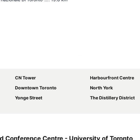
Espandi mappa
CN Tower
Harbourfront Centre
Downtown Toronto
North York
Yonge Street
The Distillery District
 Conference Centre - University of Toronto