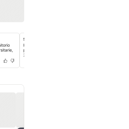
Strutture fitness e lavanderia in loco
itorio
Hai accesso a una palestra aperta 24 ore su 24 con attr
itarie,
pesi, oltre a comode strutture di lavanderia a pagamento
24 ore su 24, 7 giorni su 7.