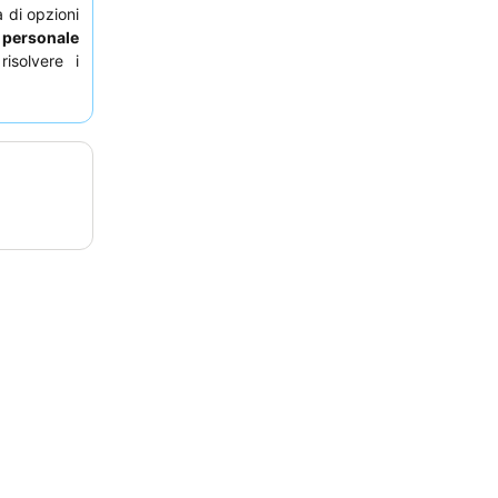
 di opzioni
l
personale
risolvere i
giorno più
 una camera