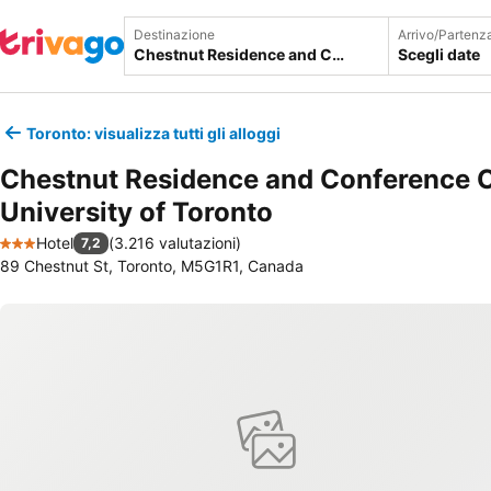
Destinazione
Arrivo/Partenz
Scegli date
Toronto: visualizza tutti gli alloggi
Chestnut Residence and Conference C
University of Toronto
Hotel
(
3.216 valutazioni
)
7,2
3 Stelle
89 Chestnut St, Toronto, M5G1R1, Canada