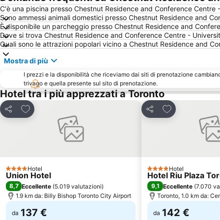
C'è una piscina presso Chestnut Residence and Conference Centre - 
Sono ammessi animali domestici presso Chestnut Residence and Conf
È disponibile un parcheggio presso Chestnut Residence and Conferen
Dove si trova Chestnut Residence and Conference Centre - Universit
Quali sono le attrazioni popolari vicino a Chestnut Residence and Co
Mostra di più
I prezzi e la disponibilità che riceviamo dai siti di prenotazione cambian
trivago e quella presente sul sito di prenotazione.
Hotel tra i più apprezzati a Toronto
Aggiungi ai preferiti
Aggiungi ai pref
Condividi
Condividi
Hotel
Hotel
4 Stelle
4 Stelle
Union Hotel
Hotel Riu Plaza To
8,7
9,1
Eccellente
(
5.019 valutazioni
)
Eccellente
(
7.070 va
1.9 km da: Billy Bishop Toronto City Airport
Toronto, 1.0 km da: Ce
137 €
142 €
da
da