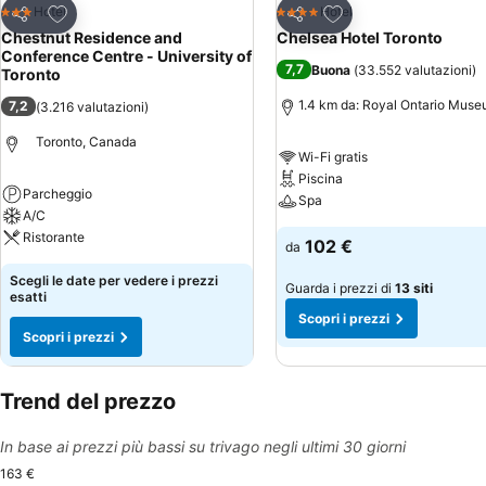
Aggiungi ai preferiti
Aggiungi ai preferiti
Hotel
Hotel
3 Stelle
4 Stelle
Condividi
Condividi
Chestnut Residence and
Chelsea Hotel Toronto
Conference Centre - University of
7,7
Buona
(
33.552 valutazioni
)
Toronto
1.4 km da: Royal Ontario Mus
7,2
(
3.216 valutazioni
)
Toronto, Canada
Wi-Fi gratis
Piscina
Parcheggio
Spa
A/C
Ristorante
102 €
da
Scegli le date per vedere i prezzi
Guarda i prezzi di
13 siti
esatti
Scopri i prezzi
Scopri i prezzi
Trend del prezzo
In base ai prezzi più bassi su trivago negli ultimi 30 giorni
163 €