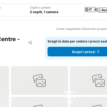
a
Ospiti e camere
IT · €
Ac
2 ospiti, 1 camera
Come i pagamenti influiscono sul pos
entre -
Scegli le date per vedere i prezzi esat
Aggiungi ai preferiti
Condividi
Scopri i prezzi