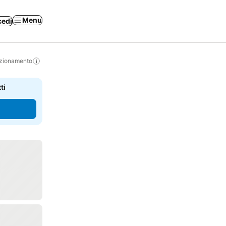
Menu
cedi
izionamento
ti