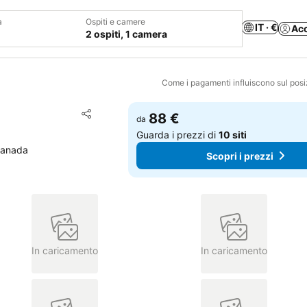
a
Ospiti e camere
IT · €
Ac
2 ospiti, 1 camera
Come i pagamenti influiscono sul pos
Aggiungi ai preferiti
88 €
da
Condividi
Guarda i prezzi di
10 siti
Canada
Scopri i prezzi
In caricamento
In caricamento