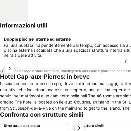
Informazioni utili
Doppie piscine interne ed esterne
Fai una nuotata indipendentemente dal tempo, con accesso sia a 
piscina esterna riscaldata che a una spaziosa struttura interna situ
nell'ala delle attività.
Questo riepilogo è stato creato dall’intelligenza artificiale e potrebbe non ess
Hotel Cap-aux-Pierres: in breve
Lasciati coccolare presso la spa, dove ti attendono massaggi, trattamen
ricreativi, che includono una piscina scoperta, una piscina coperta e
servizi per matrimoni e un caminetto nella hall.The 46 rooms are simpl
credito.The hotel is located on Île-aux-Coudres, an island in the St. 
from St Joseph-de-la-Rive on the mainland to get to the Island. The i
Confronta con strutture simili
admire a view of the St Lawrence Seaway, with the mountains of the C
across Île-aux-Coudres, you can stop to get a better look at the her
Struttura selezionata
Strutture simili
successivo
125 kms dall\'aeroporto più vicino (quebec) 100 km dalla stazione fe