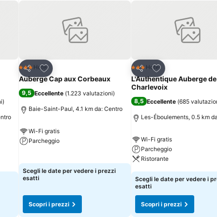
Aggiungi ai preferiti
Aggiungi ai preferi
Hotel
Hotel
3 Stelle
3 Stelle
Condividi
Condividi
Auberge Cap aux Corbeaux
L'Authentique Auberge de
Charlevoix
9,5
Eccellente
(
1.223 valutazioni
)
8,5
i
)
Eccellente
(
685 valutazio
Baie-Saint-Paul, 4.1 km da: Centro
ntro
Les-Éboulements, 0.5 km da
Wi-Fi gratis
Wi-Fi gratis
Parcheggio
Parcheggio
Scopri i prezzi
Ristorante
Scegli le date per vedere i prezzi
Scopri i prezzi
esatti
Scegli le date per vedere i p
esatti
Scopri i prezzi
Scopri i prezzi