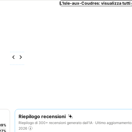
L'Isle-aux-Coudres: visualizza tutti 
Riepilogo recensioni
Riepilogo di 300+ recensioni generato dall'IA · Ultimo aggiornament
39
%
2026
27
%