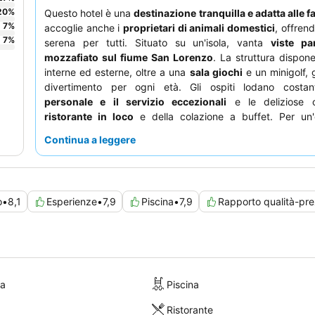
20
%
Questo hotel è una
destinazione tranquilla e adatta alle f
7
%
accoglie anche i
proprietari di animali domestici
, offren
7
%
serena per tutti. Situato su un'isola, vanta
viste p
mozzafiato sul fiume San Lorenzo
. La struttura dispone
interne ed esterne, oltre a una
sala giochi
e un minigolf,
divertimento per ogni età. Gli ospiti lodano costan
personale e il servizio eccezionali
e le deliziose o
ristorante in loco
e della colazione a buffet. Per un'
davvero serena, si consiglia di richiedere una camera co
Continua a leggere
giardino per evitare potenziali rumori.
o
•
8,1
Esperienze
•
7,9
Piscina
•
7,9
Rapporto qualità-pr
ra
Piscina
Ristorante