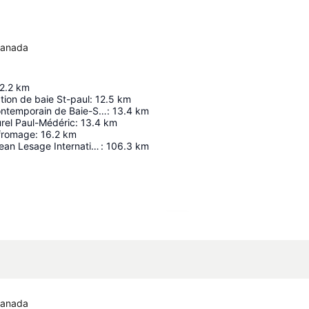
Canada
2.2
km
tion de baie St-paul
:
12.5
km
Musée d'art contemporain de Baie-Saint-Paul
:
13.4
km
urel Paul-Médéric
:
13.4
km
fromage
:
16.2
km
Québec City Jean Lesage International Airport
:
106.3
km
Espandi mappa
Canada