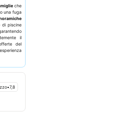
amiglie
che
do una fuga
anoramiche
 di piscine
 garantendo
temente il
fferte del
esperienza
n vista sul
ezzo
•
7,8