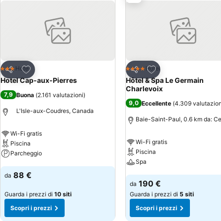
city) Vicino alla spiaggia
Aggiungi ai preferiti
Aggiungi ai preferiti
Hotel
Hotel
3 Stelle
4 Stelle
Condividi
Condividi
Hotel Cap-aux-Pierres
Hôtel & Spa Le Germain
Charlevoix
7,9
Buona
(
2.161 valutazioni
)
9,0
Eccellente
(
4.309 valutazion
L'Isle-aux-Coudres, Canada
Baie-Saint-Paul, 0.6 km da: Ce
Wi-Fi gratis
Wi-Fi gratis
Piscina
Piscina
Parcheggio
Spa
Scopri i prezzi
88 €
da
Scopri i prezzi
190 €
da
Guarda i prezzi di
10 siti
Guarda i prezzi di
5 siti
Scopri i prezzi
Scopri i prezzi