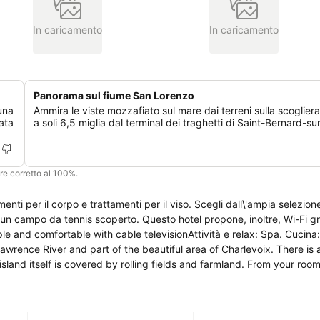
In caricamento
In caricamento
Panorama sul fiume San Lorenzo
una
Ammira le viste mozzafiato sul mare dai terreni sulla scogliera,
ata
a soli 6,5 miglia dal terminal dei traghetti di Saint-Bernard-su
ere corretto al 100%.
ti per il corpo e trattamenti per il viso. Scegli dall\'ampia selezione
 un campo da tennis scoperto. Questo hotel propone, inoltre, Wi-Fi gr
e and comfortable with cable televisionAttività e relax: Spa. Cucina:.
Lawrence River and part of the beautiful area of Charlevoix. There is a
sland itself is covered by rolling fields and farmland. From your roo
harlevoix region on the horizon or the beautiful rolling scenery. As 
itage windmill, authentic schooners and beautiful scenery.125 kms dal
rroviaria più vicina (quebec city downtown) 101 km dal quartiere fie