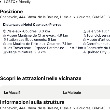
LGBTQ+ friendly
Posizione
Charlevoix, 444 Chem. de la Baleine, L'Isle-aux-Coudres, G0A2A0, 
Distanza da Hotel Cap-aux-Pierres
L'Isle-aux-Coudres
:
3.3
km
Baie St-Paul
:
1
Musée Maritime de Charlevoix
:
4.9
km
Tour d’observa
Station Les Éboulements
:
5
km
Les Moulins de l'Isle-aux-Coudres
:
7.1
km
Carrefour cult
Les Traverseux - Espace Patrimoine Canot à Glace / Musee Les Voitures D'eau
:
8.2
km
Écomusée du 
village miniature
:
9.9
km
Scopri le attrazioni nelle vicinanze
Le Massif
La Malbaie
Informazioni sulla struttura
Charlevoix, 444 Chem. de la Baleine, L'Isle-aux-Coudres, G0A2A0, 