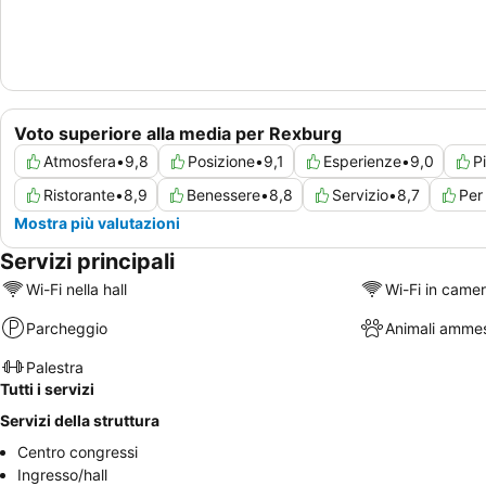
Voto superiore alla media per Rexburg
Atmosfera
•
9,8
Posizione
•
9,1
Esperienze
•
9,0
P
Ristorante
•
8,9
Benessere
•
8,8
Servizio
•
8,7
Per
Mostra più valutazioni
Servizi principali
Wi-Fi nella hall
Wi-Fi in came
Parcheggio
Animali ammes
Palestra
Tutti i servizi
Servizi della struttura
Centro congressi
Ingresso/hall