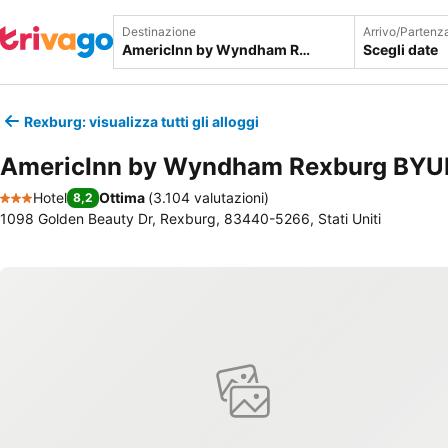
Destinazione
Arrivo/Partenz
Scegli date
Rexburg: visualizza tutti gli alloggi
AmericInn by Wyndham Rexburg BYU
Hotel
Ottima
(
3.104 valutazioni
)
8,2
3 Stelle
1098 Golden Beauty Dr, Rexburg, 83440-5266, Stati Uniti