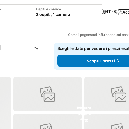
a
Ospiti e camere
IT · €
Ac
2 ospiti, 1 camera
Come i pagamenti influiscono sul pos
I
Aggiungi ai preferiti
Scegli le date per vedere i prezzi esat
Condividi
Scopri i prezzi