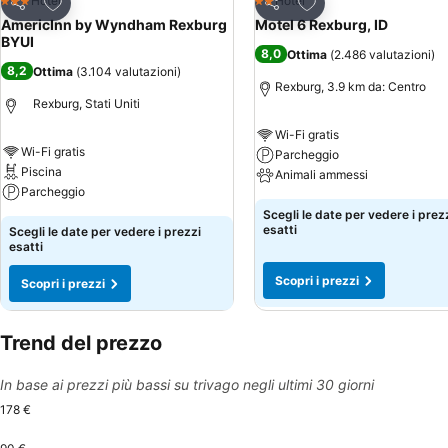
Aggiungi ai preferiti
Aggiungi ai preferiti
Hotel
Hotel
3 Stelle
2 Stelle
Condividi
Condividi
AmericInn by Wyndham Rexburg
Motel 6 Rexburg, ID
BYUI
8,0
Ottima
(
2.486 valutazioni
)
8,2
Ottima
(
3.104 valutazioni
)
Rexburg, 3.9 km da: Centro
Rexburg, Stati Uniti
Wi-Fi gratis
Wi-Fi gratis
Parcheggio
Piscina
Animali ammessi
Parcheggio
Scegli le date per vedere i prez
esatti
Scegli le date per vedere i prezzi
esatti
Scopri i prezzi
Scopri i prezzi
Trend del prezzo
In base ai prezzi più bassi su trivago negli ultimi 30 giorni
178 €