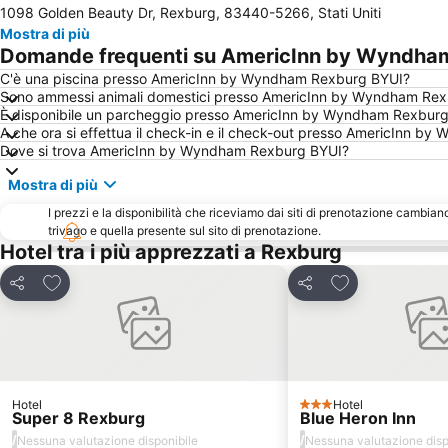
1098 Golden Beauty Dr, Rexburg, 83440-5266, Stati Uniti
Mostra di più
Domande frequenti su AmericInn by Wyndha
C'è una piscina presso AmericInn by Wyndham Rexburg BYUI?
Sono ammessi animali domestici presso AmericInn by Wyndham Re
È disponibile un parcheggio presso AmericInn by Wyndham Rexbur
A che ora si effettua il check-in e il check-out presso AmericInn 
Dove si trova AmericInn by Wyndham Rexburg BYUI?
Mostra di più
I prezzi e la disponibilità che riceviamo dai siti di prenotazione cambian
trivago e quella presente sul sito di prenotazione.
Hotel tra i più apprezzati a Rexburg
Aggiungi ai preferiti
Aggiungi ai pref
Condividi
Condividi
Hotel
Hotel
3 Stelle
Super 8 Rexburg
Blue Heron Inn
/
/
Nessuna valutazione disponibile
Nessuna valutazione disp