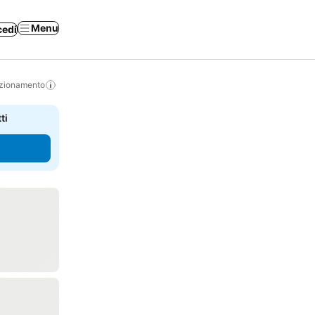
Menu
cedi
izionamento
ti