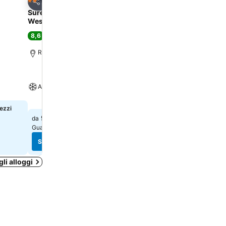
ti
Aggiungi ai preferiti
Hotel
2 Stelle
Condividi
SureStay Plus Hotel by Best
Western Rexburg
8,6
Eccellente
(
1.016 valutazioni
)
Rexburg, 1.6 km da: Centro
A/C
rezzi
99 €
da
Guarda i prezzi di
8 siti
Scopri i prezzi
gli alloggi