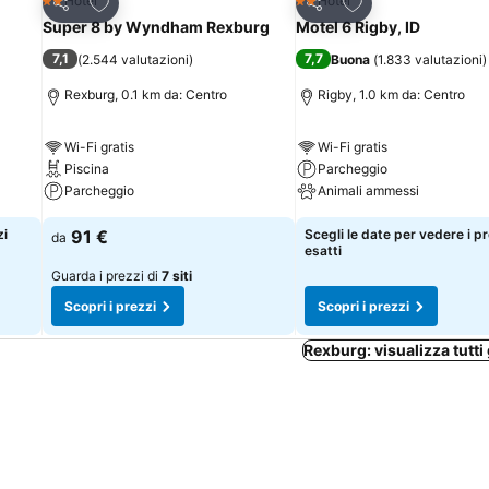
Aggiungi ai preferiti
Aggiungi ai preferi
Hotel
Hotel
2 Stelle
2 Stelle
Condividi
Condividi
Super 8 by Wyndham Rexburg
Motel 6 Rigby, ID
7,1
7,7
(
2.544 valutazioni
)
Buona
(
1.833 valutazioni
)
Rexburg, 0.1 km da: Centro
Rigby, 1.0 km da: Centro
Wi-Fi gratis
Wi-Fi gratis
Piscina
Parcheggio
Parcheggio
Animali ammessi
zi
91 €
Scegli le date per vedere i p
da
esatti
Guarda i prezzi di
7 siti
Scopri i prezzi
Scopri i prezzi
Rexburg: visualizza tutti 