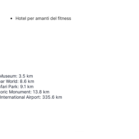
Hotel per amanti del fitness
t Museum
:
3.5
km
ear World
:
8.6
km
fari Park
:
9.1
km
storic Monument
:
13.8
km
International Airport
:
335.6
km