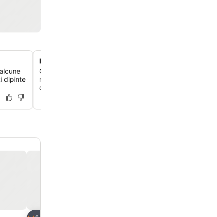
Piscina interna e vasca idromassaggio con biliardo
 alcune
Goditi l'ampia area ricreativa interna con una piscina ris
 dipinte
rilassante vasca idromassaggio e un tavolo da biliardo pe
divertimento.