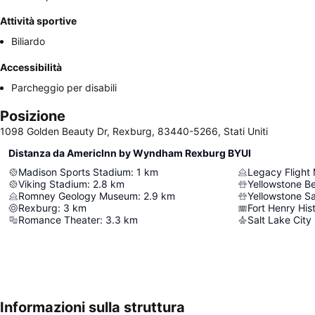
Attività sportive
Biliardo
Accessibilità
Parcheggio per disabili
Posizione
1098 Golden Beauty Dr, Rexburg, 83440-5266, Stati Uniti
Distanza da AmericInn by Wyndham Rexburg BYUI
Madison Sports Stadium
:
1
km
Legacy Fligh
Viking Stadium
:
2.8
km
Yellowstone B
Romney Geology Museum
:
2.9
km
Yellowstone Sa
Rexburg
:
3
km
Fort Henry Hi
Romance Theater
:
3.3
km
Salt Lake City 
Informazioni sulla struttura