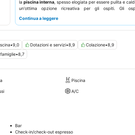
la
piscina interna
, spesso elogiata per essere pulita e cal
un'ottima opzione ricreativa per gli ospiti. Gli osp
costantemente il personale per il suo atteggiamento 
Continua a leggere
disponibile, e la
colazione favolosa
con un'ampia variet
caldi è un significativo valore aggiunto. Per un'esperi
considerate di prenotare una delle
camere a tema
, che of
immersivi e spesso includono grandi vasche idromassaggio
iscina
•
9,0
Dotazioni e servizi
•
8,9
Colazione
•
8,9
 famiglie
•
8,7
ra
Piscina
si
A/C
Bar
Check-in/check-out espresso