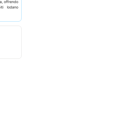
da, offrendo
iti lodano
cordiale e
à di piatti
enza unica,
frono arredi
.