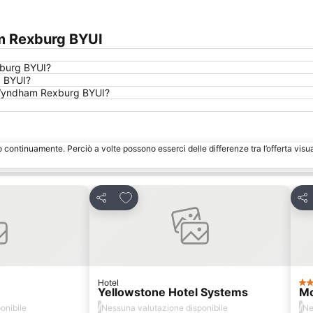
Espandi mappa
m Rexburg BYUI
xburg BYUI?
g BYUI?
by Wyndham Rexburg BYUI?
o continuamente. Perciò a volte possono esserci delle differenze tra l’offerta visu
eriti
Aggiungi ai preferiti
Condividi
Con
Hotel
2 S
Yellowstone Hotel Systems
Mo
/
/
onibile
Nessuna valutazione disponibile
Ne