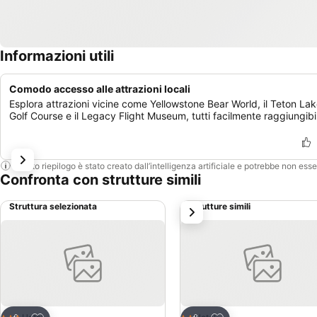
Informazioni utili
Comodo accesso alle attrazioni locali
Esplora attrazioni vicine come Yellowstone Bear World, il Teton La
Golf Course e il Legacy Flight Museum, tutti facilmente raggiungibil
Questo riepilogo è stato creato dall’intelligenza artificiale e potrebbe non ess
Confronta con strutture simili
Struttura selezionata
Strutture simili
successivo