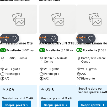
Hotel
Hotel
Hotel
4 Stelle
3 Stelle
4 Stelle
Condividi
Aggiungi ai preferiti
Condividi
Aggiungi ai preferiti
Condividi
Aggiungi 
Amasra Sunrise Otel
AMASRA CEYLİN OTEL
Diamond Liman Ho
8,7
9,5
8,5
Eccellente
(
1.001 valutazioni
)
Eccellente
(
3.188 valutazioni
Eccellente
)
(
1.085 
Bartin, Turchia
Bartin, 12.5 km da:
Bartin, 12.8 km da:
Centro
Centro
Wi-Fi gratis
Wi-Fi gratis
Wi-Fi gratis
Parcheggio
Parcheggio
A/C
A/C
A/C
Ristorante
Scopri i prezzi
Scopri i prezzi
Scopri i prezzi
72 €
63 €
Scegli le date per
da
da
vedere i prezzi esatt
Guarda i prezzi di
7 siti
Guarda i prezzi di
9 siti
Scopri i prezzi
Scopri i prezzi
Scopri i prezzi