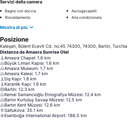
Servizi della camera
Bagno con doccia
Asciugacapelli
Riscaldamento
Aria condizionata
Mostra di più
Posizione
Kaleşah, Bülent Ecevit Cd. no:45 74300, 74300, Bartin, Turchia
Distanza da Amasra Sunrise Otel
Amasra Chapel
:
1.6
km
Büyük Liman Kapısı
:
1.6
km
Amasra Museum
:
1.7
km
Amasra Kalesi
:
1.7
km
Dış Kapı
:
1.8
km
Karanlık Kapı
:
1.9
km
Bartin
:
12.3
km
Kemal Samancıoğlu Etnografya Müzesi
:
12.4
km
Bartın Kurtuluş Savaşı Müzesi
:
12.5
km
Bartın Kent Müzesi
:
12.6
km
Saltukova
:
35.1
km
Esenboğa International Airport
:
186.5
km