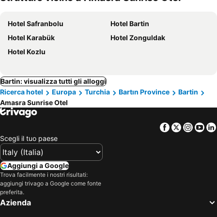
Hotel Safranbolu
Hotel Bartin
Hotel Karabük
Hotel Zonguldak
Hotel Kozlu
Bartin: visualizza tutti gli alloggi
Ricerca hotel
Europa
Turchia
Bartın Province
Bartin
Amasra Sunrise Otel
Facebook
Twitter
Insta
Yo
Scegli il tuo paese
Aggiungi a Google
Trova facilmente i nostri risultati:
aggiungi trivago a Google come fonte
preferita.
Azienda