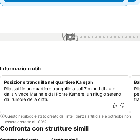
1 / 51
Informazioni utili
Posizione tranquilla nel quartiere Kaleşah
Ba
Rilassati in un quartiere tranquillo a soli 7 minuti di auto
Ril
dalla vivace Marina e dal Ponte Kemere, un rifugio sereno
pe
dal rumore della città.
tra
Questo riepilogo è stato creato dall’intelligenza artificiale e potrebbe non
essere corretto al 100%.
Confronta con strutture simili
Struttura selezionata
Strutture simili