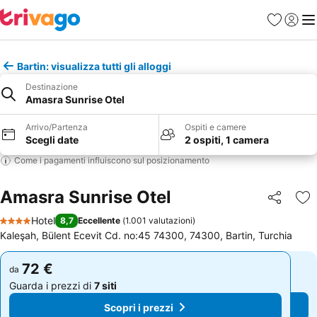
Preferiti
Accedi
Me
Bartin: visualizza tutti gli alloggi
Destinazione
Amasra Sunrise Otel
Arrivo/Partenza
Ospiti e camere
Scegli date
2 ospiti, 1 camera
Come i pagamenti influiscono sul posizionamento
Amasra Sunrise Otel
Condividi
Agg
Hotel
8,7
Eccellente
(
1.001 valutazioni
)
4 Stelle
Kaleşah, Bülent Ecevit Cd. no:45 74300, 74300, Bartin, Turchia
72 €
72 €
da
da
Guarda i prezzi di
7 siti
Guarda i prezzi di
7 siti
Scopri i prezzi
Scopri i prezzi