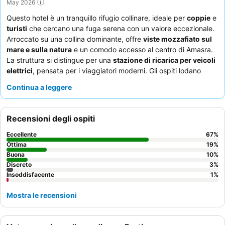
May 2026
Questo hotel è un tranquillo rifugio collinare, ideale per
coppie
e
turisti
che cercano una fuga serena con un valore eccezionale.
Arroccato su una collina dominante, offre
viste mozzafiato sul
mare e sulla natura
e un comodo accesso al centro di Amasra.
La struttura si distingue per una
stazione di ricarica per veicoli
elettrici
, pensata per i viaggiatori moderni. Gli ospiti lodano
costantemente il
personale cordiale e attento
e la deliziosa e
Continua a leggere
variegata
colazione a buffet
servita su una terrazza
panoramica. Per la migliore esperienza, considerate di prenotare
una camera con
vista mare e balcone
per godere appieno degli
Recensioni degli ospiti
splendidi dintorni.
Eccellente
67
%
Ottima
19
%
Buona
10
%
Discreto
3
%
Insoddisfacente
1
%
Mostra le recensioni