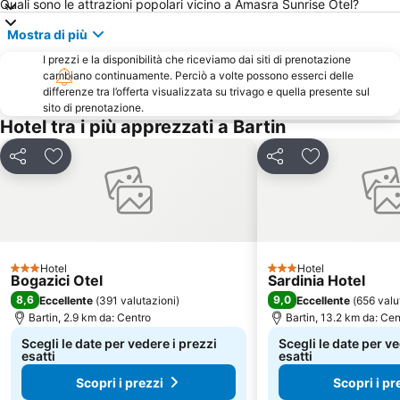
Quali sono le attrazioni popolari vicino a Amasra Sunrise Otel?
Mostra di più
I prezzi e la disponibilità che riceviamo dai siti di prenotazione
cambiano continuamente. Perciò a volte possono esserci delle
differenze tra l’offerta visualizzata su trivago e quella presente sul
sito di prenotazione.
Hotel tra i più apprezzati a Bartin
Condividi
Aggiungi ai preferiti
Condividi
Aggiungi ai pr
Hotel
Hotel
3 Stelle
3 Stelle
Bogazici Otel
Sardinia Hotel
8,6
9,0
Eccellente
(
391 valutazioni
)
Eccellente
(
656 valu
Bartin, 2.9 km da: Centro
Bartin, 13.2 km da: Cen
Scegli le date per vedere i prezzi
Scegli le date per ve
esatti
esatti
Scopri i prezzi
Scopri i pr