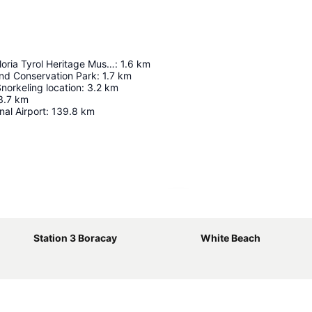
Roberty and Gloria Tyrol Heritage Museum
:
1.6
km
nd Conservation Park
:
1.7
km
orkeling location
:
3.2
km
3.7
km
onal Airport
:
139.8
km
Espandi mappa
Station 3 Boracay
White Beach