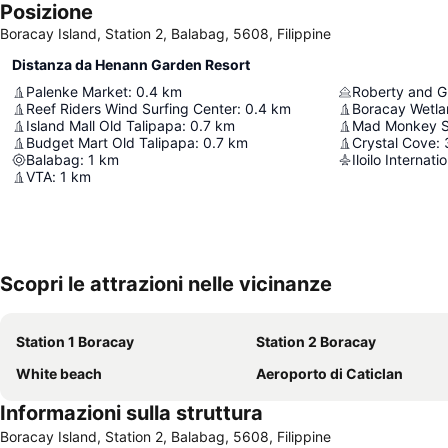
Posizione
Boracay Island, Station 2, Balabag, 5608, Filippine
Distanza da Henann Garden Resort
Palenke Market
:
0.4
km
Reef Riders Wind Surfing Center
:
0.4
km
Boracay Wetla
Island Mall Old Talipapa
:
0.7
km
Mad Monkey Sn
Budget Mart Old Talipapa
:
0.7
km
Crystal Cove
:
Balabag
:
1
km
Iloilo Internati
VTA
:
1
km
Scopri le attrazioni nelle vicinanze
Station 1 Boracay
Station 2 Boracay
White beach
Aeroporto di Caticlan
Informazioni sulla struttura
Boracay Island, Station 2, Balabag, 5608, Filippine