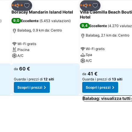
Aggiungi ai preferiti
Aggiungi ai preferi
Hotel
Hotel
4 Stelle
4 Stelle
Condividi
Condividi
Boracay Mandarin Island Hotel
Villa Caemilla Beach Bout
Hotel
9,0
i
)
Eccellente
(
5.453 valutazioni
)
9,4
Eccellente
(
4.270 valutaz
Balabag, 0.9 km da: Centro
Balabag, 2.1 km da: Centro
Wi-Fi gratis
Wi-Fi gratis
Piscina
Spa
A/C
A/C
Scopri i prezzi
60 €
da
Scopri i prezzi
41 €
da
Guarda i prezzi di
12 siti
Guarda i prezzi di
13 siti
Scopri i prezzi
Scopri i prezzi
Balabag: visualizza tutti 