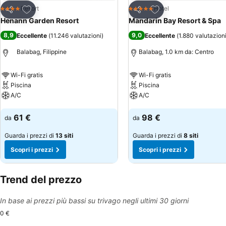
Aggiungi ai preferiti
Aggiungi ai preferiti
Resort
Hotel
4 Stelle
5 Stelle
Condividi
Condividi
Henann Garden Resort
Mandarin Bay Resort & Spa
8,9
9,0
Eccellente
(
11.246 valutazioni
)
Eccellente
(
1.880 valutazion
Balabag, Filippine
Balabag, 1.0 km da: Centro
Wi-Fi gratis
Wi-Fi gratis
Piscina
Piscina
A/C
A/C
Scopri i prezzi
Scopri i prezzi
61 €
98 €
da
da
Guarda i prezzi di
13 siti
Guarda i prezzi di
8 siti
Scopri i prezzi
Scopri i prezzi
Trend del prezzo
In base ai prezzi più bassi su trivago negli ultimi 30 giorni
0 €