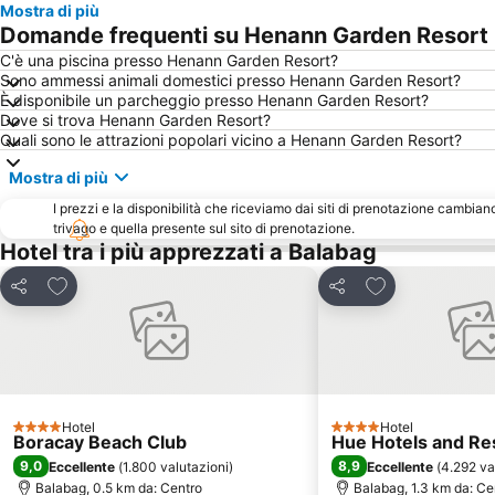
Mostra di più
Domande frequenti su Henann Garden Resort
C'è una piscina presso Henann Garden Resort?
Sono ammessi animali domestici presso Henann Garden Resort?
È disponibile un parcheggio presso Henann Garden Resort?
Dove si trova Henann Garden Resort?
Quali sono le attrazioni popolari vicino a Henann Garden Resort?
Mostra di più
I prezzi e la disponibilità che riceviamo dai siti di prenotazione cambian
trivago e quella presente sul sito di prenotazione.
Hotel tra i più apprezzati a Balabag
Aggiungi ai preferiti
Aggiungi ai pref
Condividi
Condividi
Hotel
Hotel
4 Stelle
4 Stelle
Boracay Beach Club
Hue Hotels and Re
9,0
8,9
Eccellente
(
1.800 valutazioni
)
Eccellente
(
4.292 va
Balabag, 0.5 km da: Centro
Balabag, 1.3 km da: Ce