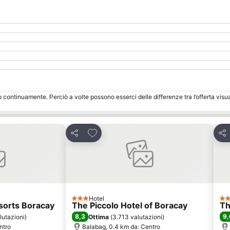
o continuamente. Perciò a volte possono esserci delle differenze tra l’offerta visu
eriti
Aggiungi ai preferiti
Condividi
Con
Hotel
3 Stelle
4 S
sorts Boracay
The Piccolo Hotel of Boracay
Th
8,3
9,
lutazioni
)
Ottima
(
3.713 valutazioni
)
ntro
Balabag, 0.4 km da: Centro