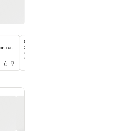
Servizi massaggi a bordo piscina e in camera
rono un
Concediti massaggi rilassanti disponibili a bordo piscina 
cabanas o nella privacy della tua camera, con un ottimo
qualità-prezzo.