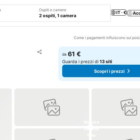
a
Ospiti e camere
IT · €
Ac
2 ospiti, 1 camera
Come i pagamenti influiscono sul pos
Aggiungi ai preferiti
61 €
da
Condividi
Guarda i prezzi di
13 siti
Scopri i prezzi