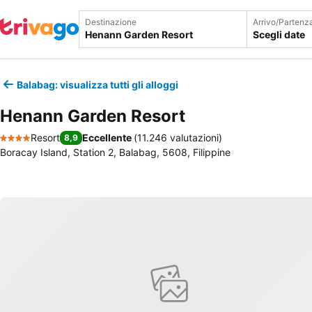
Destinazione
Arrivo/Partenz
Scegli date
Balabag: visualizza tutti gli alloggi
Henann Garden Resort
Resort
Eccellente
(
11.246 valutazioni
)
8,9
4 Stelle
Boracay Island, Station 2, Balabag, 5608, Filippine