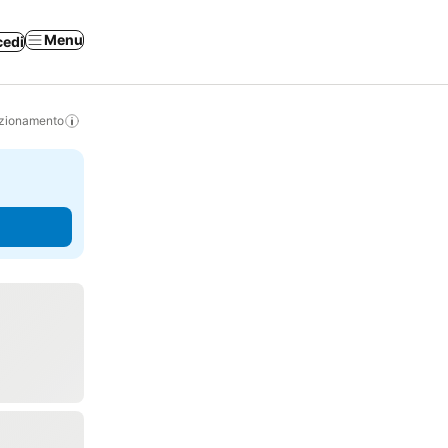
Menu
cedi
izionamento