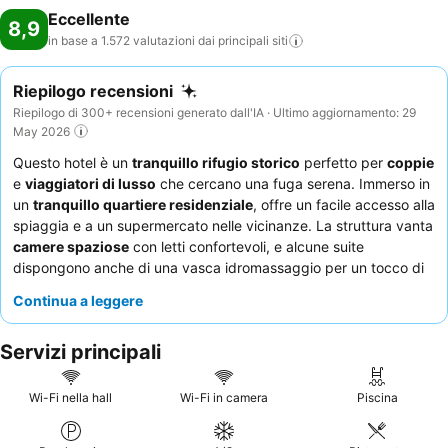
Eccellente
8,9
in base a 1.572 valutazioni dai principali
siti
Riepilogo recensioni
Riepilogo di 300+ recensioni generato dall'IA · Ultimo aggiornamento: 29
May 2026
Questo hotel è un
tranquillo rifugio storico
perfetto per
coppie
e
viaggiatori di lusso
che cercano una fuga serena. Immerso in
un
tranquillo quartiere residenziale
, offre un facile accesso alla
spiaggia e a un supermercato nelle vicinanze. La struttura vanta
camere spaziose
con letti confortevoli, e alcune suite
dispongono anche di una vasca idromassaggio per un tocco di
lusso in più. Gli ospiti lodano costantemente il
personale attento
Continua a leggere
e le deliziose
offerte per la colazione
, che includono una
variegata selezione di frutta fresca. Per un'esperienza davvero
Servizi principali
serena, considerate di prenotare una camera con vista sulle
aree comuni splendidamente decorate.
Wi-Fi nella hall
Wi-Fi in camera
Piscina