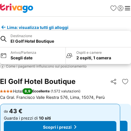
Preferiti
Accedi
Me
Lima: visualizza tutti gli alloggi
Destinazione
El Golf Hotel Boutique
Arrivo/Partenza
Ospiti e camere
Scegli date
2 ospiti, 1 camera
Come i pagamenti influiscono sul posizionamento
El Golf Hotel Boutique
Condividi
Agg
Hotel
8,9
Eccellente
(
1.572 valutazioni
)
4 Stelle
Ca Gral. Francisco Valle Riestra 576, Lima, 15074, Perù
43 €
43 €
da
da
Guarda i prezzi di
10 siti
Guarda i prezzi di
10 siti
Scopri i prezzi
Scopri i prezzi