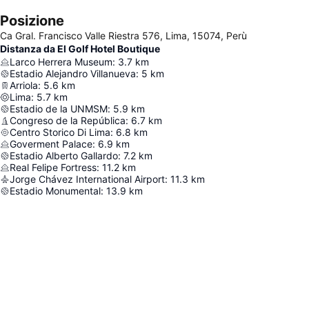
Posizione
Ca Gral. Francisco Valle Riestra 576, Lima, 15074, Perù
Distanza da El Golf Hotel Boutique
Larco Herrera Museum
:
3.7
km
Estadio Alejandro Villanueva
:
5
km
Arriola
:
5.6
km
Lima
:
5.7
km
Estadio de la UNMSM
:
5.9
km
Congreso de la República
:
6.7
km
Centro Storico Di Lima
:
6.8
km
Goverment Palace
:
6.9
km
Estadio Alberto Gallardo
:
7.2
km
Real Felipe Fortress
:
11.2
km
Jorge Chávez International Airport
:
11.3
km
Estadio Monumental
:
13.9
km