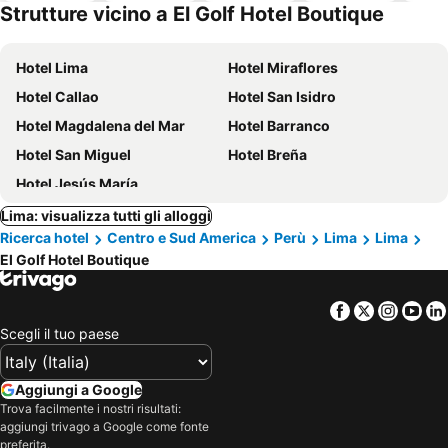
Strutture vicino a El Golf Hotel Boutique
Hotel Lima
Hotel Miraflores
Hotel Callao
Hotel San Isidro
Hotel Magdalena del Mar
Hotel Barranco
Hotel San Miguel
Hotel Breña
Hotel Jesús María
Lima: visualizza tutti gli alloggi
Ricerca hotel
Centro e Sud America
Perù
Lima
Lima
El Golf Hotel Boutique
Facebook
Twitter
Insta
Yo
Scegli il tuo paese
Aggiungi a Google
Trova facilmente i nostri risultati:
aggiungi trivago a Google come fonte
preferita.