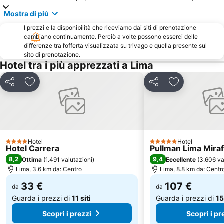
Mostra di più
I prezzi e la disponibilità che riceviamo dai siti di prenotazione
cambiano continuamente. Perciò a volte possono esserci delle
differenze tra l’offerta visualizzata su trivago e quella presente sul
sito di prenotazione.
Hotel tra i più apprezzati a Lima
Condividi
Aggiungi ai preferiti
Condividi
Aggiungi ai pr
Hotel
Hotel
4 Stelle
5 Stelle
Hotel Carrera
Pullman Lima Miraf
8,2
9,4
Ottima
(
1.491 valutazioni
)
Eccellente
(
3.606 va
Lima, 3.6 km da: Centro
Lima, 8.8 km da: Centr
33 €
107 €
da
da
Guarda i prezzi di
11 siti
Guarda i prezzi di
15
Scopri i prezzi
Scopri i pr