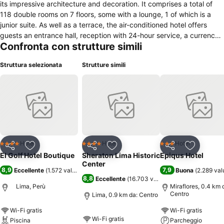
its impressive architecture and decoration. It comprises a total of
118 double rooms on 7 floors, some with a lounge, 1 of which is a
junior suite. As well as a terrace, the air-conditioned hotel offers
guests an entrance hall, reception with 24-hour service, a currency
Confronta con strutture simili
exchange facility, lift access and a café. Further facilities include a
jazz club, a bar, a pub, a games room, a restaurant, a dining room
Struttura selezionata
Strutture simili
and conference rooms. Guests can also make use of the laundry
service or facilities and the on-site medical assistance. There is a
playground for children and parking is available for those arriving by
car (charges apply). The hotel is located in the residential
neighborhood of S. Isidro nearby Embassies, Shops and Banks.
Near Centre 7 kms to city centre 20 kms to the nearest airport (lima)
1 km to the nearest beach
Hotel
Hotel
Hotel
4 Stelle
4 Stelle
3 Stelle
Condividi
Aggiungi ai preferiti
Condividi
Aggiungi ai preferiti
Condividi
Aggiungi 
El Golf Hotel Boutique
Sheraton Lima Historic
Epiqus Hotel
Center
8,9
7,9
Eccellente
(
1.572 valutazioni
)
Buona
(
2.289 val
8,8
Eccellente
(
16.703 valutazioni
)
Lima, Perù
Miraflores, 0.4 km 
Centro
Lima, 0.9 km da: Centro
Wi-Fi gratis
Wi-Fi gratis
Wi-Fi gratis
Piscina
Parcheggio