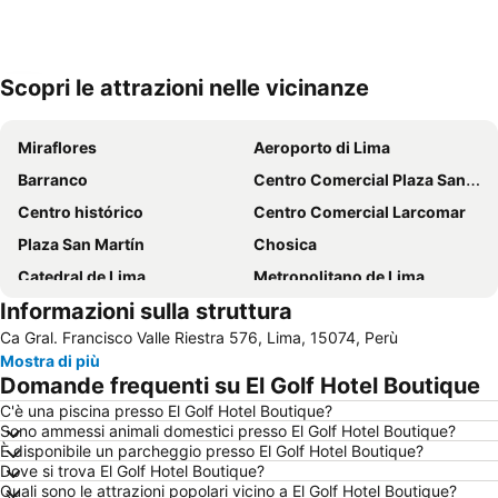
Scopri le attrazioni nelle vicinanze
Espandi mappa
Miraflores
Aeroporto di Lima
Barranco
Centro Comercial Plaza San Miguel
Centro histórico
Centro Comercial Larcomar
Plaza San Martín
Chosica
Catedral de Lima
Metropolitano de Lima
Informazioni sulla struttura
Museo de la Nación
Playa Punta Hermosa
Ca Gral. Francisco Valle Riestra 576, Lima, 15074, Perù
Mostra di più
Domande frequenti su El Golf Hotel Boutique
C'è una piscina presso El Golf Hotel Boutique?
Sono ammessi animali domestici presso El Golf Hotel Boutique?
È disponibile un parcheggio presso El Golf Hotel Boutique?
Dove si trova El Golf Hotel Boutique?
Quali sono le attrazioni popolari vicino a El Golf Hotel Boutique?