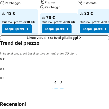
Piscina
Parcheggio
Ristorante
Parcheggio
43 €
32 €
da
da
79 €
da
Guarda i prezzi di
10 siti
Guarda i prezzi di
16 siti
Guarda i prezzi di
11 s
Scopri i prezzi
Scopri i prezzi
Scopri i prezzi
Lima: visualizza tutti gli alloggi
Trend del prezzo
In base ai prezzi più bassi su trivago negli ultimi 30 giorni
0 €
0 €
0 €
Recensioni