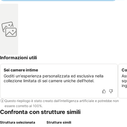
Informazioni utili
Sei camere intime
Co
Goditi un'esperienza personalizzata ed esclusiva nella
Ass
collezione limitata di sei camere uniche dell'hotel.
squ
ing
Questo riepilogo è stato creato dall’intelligenza artificiale e potrebbe non
essere corretto al 100%.
Confronta con strutture simili
Struttura selezionata
Strutture simili