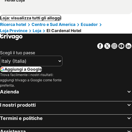
Loja: visualizza tutti gli alloggi
Ricerca hotel
Centro e Sud America
Ecuador
Loja Province
Loja
El Cardenal Hotel
Facebook
Twitter
Insta
Yo
Scegli il tuo paese
Aggiungi a Google
Trova facilmente i nostri risultati:
aggiungi trivago a Google come fonte
preferita.
Azienda
I nostri prodotti
Termini e politiche
Assistenza