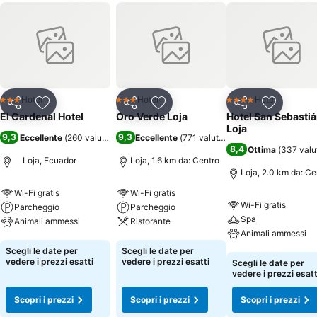
Hotel
Hotel
Hotel
3 Stelle
3 Stelle
4 Stelle
Condividi
Aggiungi ai preferiti
Condividi
Aggiungi ai preferiti
Condividi
Aggiungi 
El Cardenal Hotel
Oro Verde Loja
Hotel San Sebasti
Loja
9,3
9,3
Eccellente
(
260 valutazioni
)
Eccellente
(
771 valutazioni
)
8,4
Ottima
(
337 valu
Loja, Ecuador
Loja, 1.6 km da: Centro
Loja, 2.0 km da: Ce
Wi-Fi gratis
Wi-Fi gratis
Wi-Fi gratis
Parcheggio
Parcheggio
Spa
Animali ammessi
Ristorante
Animali ammessi
Scopri i prezzi
Scopri i prezzi
Scegli le date per
Scegli le date per
Scopri i prezzi
vedere i prezzi esatti
vedere i prezzi esatti
Scegli le date per
vedere i prezzi esatt
Scopri i prezzi
Scopri i prezzi
Scopri i prezzi