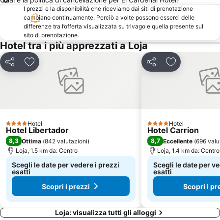
I prezzi e la disponibilità che riceviamo dai siti di prenotazione
cambiano continuamente. Perciò a volte possono esserci delle
differenze tra l’offerta visualizzata su trivago e quella presente sul
sito di prenotazione.
Hotel tra i più apprezzati a Loja
Condividi
Aggiungi ai preferiti
Condividi
Aggiungi ai pr
Hotel
Hotel
4 Stelle
4 Stelle
Hotel Libertador
Hotel Carrion
8,3
8,7
Ottima
(
842 valutazioni
)
Eccellente
(
696 valu
Loja, 1.5 km da: Centro
Loja, 1.4 km da: Centro
Scegli le date per vedere i prezzi
Scegli le date per ve
esatti
esatti
Scopri i prezzi
Scopri i pr
Loja: visualizza tutti gli alloggi