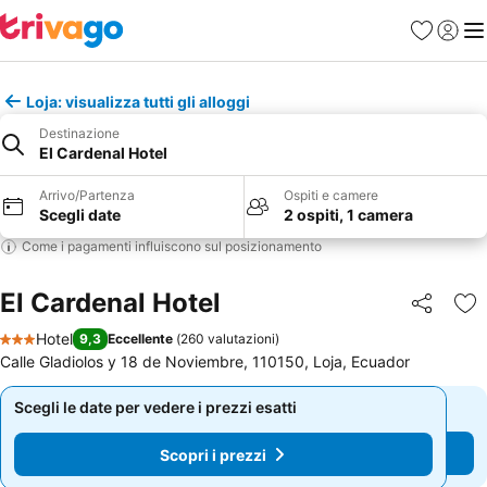
Preferiti
Accedi
Me
Loja: visualizza tutti gli alloggi
Destinazione
El Cardenal Hotel
Arrivo/Partenza
Ospiti e camere
Scegli date
2 ospiti, 1 camera
Come i pagamenti influiscono sul posizionamento
El Cardenal Hotel
Condividi
Agg
Hotel
9,3
Eccellente
(
260 valutazioni
)
3 Stelle
Calle Gladiolos y 18 de Noviembre, 110150, Loja, Ecuador
Scegli le date per vedere i prezzi esatti
Scegli le date per vedere i prezzi esatti
Scopri i prezzi
Scopri i prezzi