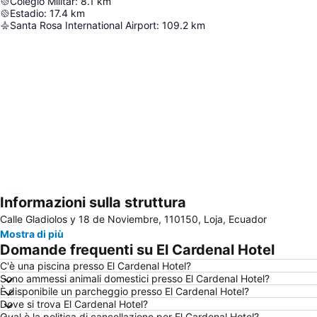
Colegio Militar
:
8.1
km
Estadio
:
17.4
km
Santa Rosa International Airport
:
109.2
km
Informazioni sulla struttura
Espandi mappa
Calle Gladiolos y 18 de Noviembre, 110150, Loja, Ecuador
Mostra di più
Domande frequenti su El Cardenal Hotel
C'è una piscina presso El Cardenal Hotel?
Sono ammessi animali domestici presso El Cardenal Hotel?
È disponibile un parcheggio presso El Cardenal Hotel?
Dove si trova El Cardenal Hotel?
Qual è la politica di cancellazione per El Cardenal Hotel?