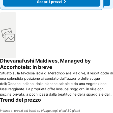
Scopri i prezzi
Scopri i prezzi
Dhevanafushi Maldives, Managed by
Accorhotels: in breve
Situato sulla favolosa isola di Meradhoo alle Maldive, il resort gode di
una splendida posizione circondato dall\'azzurro delle acque
dell\'Oceano Indiano, dalle bianche sabbie e da una vegetazione
lussureggiante. La proprietà offre lussuosi soggiorni in ville con
piscina privata, a pochi passi dalla beatitudine della spiaggia e dalla
Trend del prezzo
limpida acqua cristallina. Le spaziose ville del resort dispongono di
mobili in legno pregiato, tecnologia all\'avanguardia e servizio di
maggiordomo personalizzato. Oziosi pomeriggi possono essere
In base ai prezzi più bassi su trivago negli ultimi 30 giorni