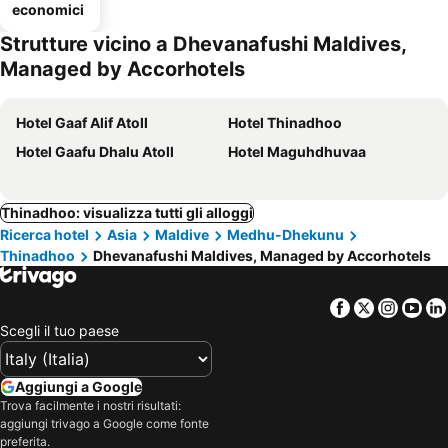
economici
Strutture vicino a Dhevanafushi Maldives,
Managed by Accorhotels
Hotel Gaaf Alif Atoll
Hotel Thinadhoo
Hotel Gaafu Dhalu Atoll
Hotel Maguhdhuvaa
Thinadhoo: visualizza tutti gli alloggi
Ricerca hotel
Asia
Maldive
Medhu-Dhekunu
Thinadhoo
Dhevanafushi Maldives, Managed by Accorhotels
Facebook
Twitter
Insta
Yo
Scegli il tuo paese
Aggiungi a Google
Trova facilmente i nostri risultati:
aggiungi trivago a Google come fonte
preferita.