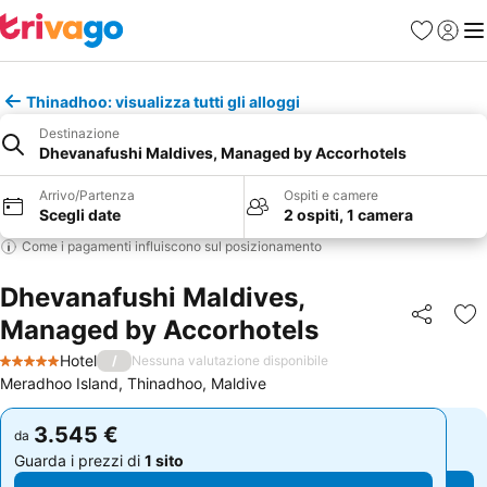
Preferiti
Accedi
Me
Thinadhoo: visualizza tutti gli alloggi
Destinazione
Dhevanafushi Maldives, Managed by Accorhotels
Arrivo/Partenza
Ospiti e camere
Scegli date
2 ospiti, 1 camera
Come i pagamenti influiscono sul posizionamento
Dhevanafushi Maldives,
Managed by Accorhotels
Condividi
Agg
Hotel
/
Nessuna valutazione disponibile
5 Stelle
Meradhoo Island, Thinadhoo, Maldive
3.545 €
3.545 €
da
da
Guarda i prezzi di
1 sito
Guarda i prezzi di
1 sito