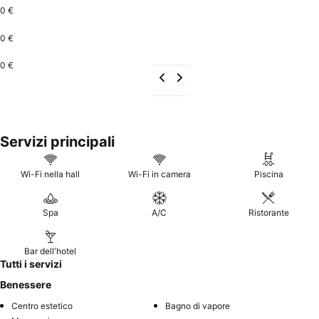
trascorsi trastullandosi nei salotti all\'aperto o godendosi un
0 €
massaggio rilassante nella spa, mentre gli ospiti più avventurosi
possono divertirsi dedicandosi a pesca, immersioni e windsurf. Il
0 €
resort vanta anche due ristoranti che servono specialità pan-
0 €
asiatiche ed internazionali, nonché due sofisticati e moderni bar sulla
spiaggia, rendendo complessivamente questo il luogo ideale per
una vacanza magica ed indimenticabile.
Servizi principali
Wi-Fi nella hall
Wi-Fi in camera
Piscina
Spa
A/C
Ristorante
Bar dell'hotel
Tutti i servizi
Benessere
Centro estetico
Bagno di vapore