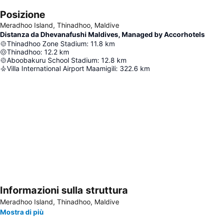
Posizione
Meradhoo Island, Thinadhoo, Maldive
Distanza da Dhevanafushi Maldives, Managed by Accorhotels
Thinadhoo Zone Stadium
:
11.8
km
Thinadhoo
:
12.2
km
Aboobakuru School Stadium
:
12.8
km
Villa International Airport Maamigili
:
322.6
km
Informazioni sulla struttura
Espandi mappa
Meradhoo Island, Thinadhoo, Maldive
Mostra di più