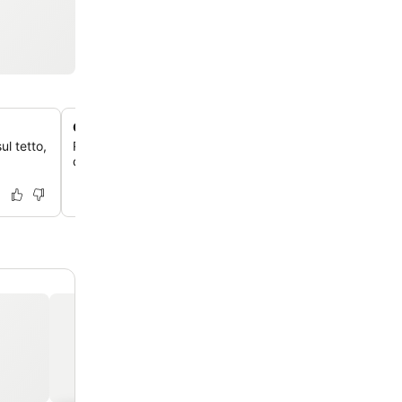
Camere spaziose con balcone privato
ul tetto,
Rilassati nelle camere climatizzate e arredate individua
delle quali con balcone privato per goderti il panorama 