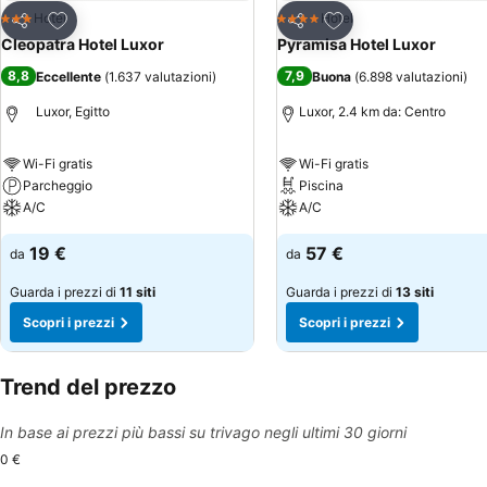
Aggiungi ai preferiti
Aggiungi ai preferiti
Hotel
Hotel
3 Stelle
4 Stelle
Condividi
Condividi
Cleopatra Hotel Luxor
Pyramisa Hotel Luxor
8,8
7,9
Eccellente
(
1.637 valutazioni
)
Buona
(
6.898 valutazioni
)
Luxor, Egitto
Luxor, 2.4 km da: Centro
Wi-Fi gratis
Wi-Fi gratis
Parcheggio
Piscina
A/C
A/C
19 €
57 €
da
da
Guarda i prezzi di
11 siti
Guarda i prezzi di
13 siti
Scopri i prezzi
Scopri i prezzi
Trend del prezzo
In base ai prezzi più bassi su trivago negli ultimi 30 giorni
0 €