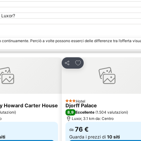
l Luxor?
o continuamente. Perciò a volte possono esserci delle differenze tra l’offerta visu
eriti
Aggiungi ai preferiti
Condividi
Hotel
3 Stelle
ey Howard Carter House
Djorff Palace
8,9
lutazioni
)
Eccellente
(
1.504 valutazioni
)
o
Luxor, 3.1 km da: Centro
76 €
da
siti
Guarda i prezzi di
10 siti