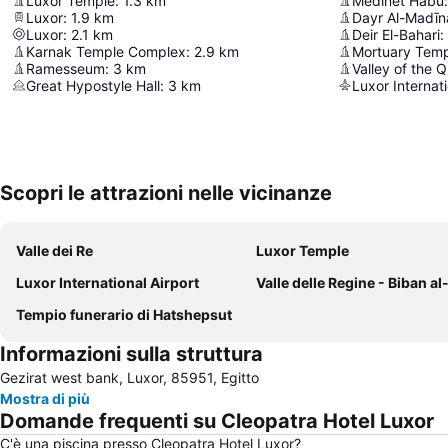
Luxor Temple
:
1.3
km
Medinet Habu
:
Luxor
:
1.9
km
Dayr Al-Madīn
Luxor
:
2.1
km
Deir El-Bahari
:
Karnak Temple Complex
:
2.9
km
Mortuary Temp
Ramesseum
:
3
km
Valley of the 
Great Hypostyle Hall
:
3
km
Luxor Internati
Scopri le attrazioni nelle vicinanze
Valle dei Re
Luxor Temple
Luxor International Airport
Valle delle Regine - Biban al-H
Tempio funerario di Hatshepsut
Informazioni sulla struttura
Gezirat west bank, Luxor, 85951, Egitto
Mostra di più
Domande frequenti su Cleopatra Hotel Luxor
C'è una piscina presso Cleopatra Hotel Luxor?