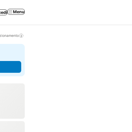
Menu
cedi
izionamento