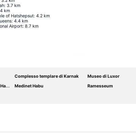
3.2
km
ah
:
3.7
km
4
km
le of Hatshepsut
:
4.2
km
Queens
:
4.4
km
onal Airport
:
8.7
km
Espandi mappa
Complesso templare di Karnak
Museo di Luxor
arim
Medinet Habu
Ramesseum