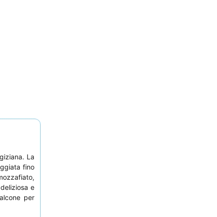
giziana. La
ggiata fino
mozzafiato,
deliziosa e
balcone per