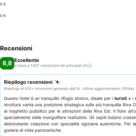
0 €
0 €
Recensioni
Eccellente
8,8
in base a 1.637 valutazioni dai principali
siti
Riepilogo recensioni
Riepilogo di 500+ recensioni generato dall'IA · Ultimo aggiornamento: 29 May
Questo hotel è un tranquillo rifugio storico, ideale per i
turisti
e i
struttura vanta una posizione strategica sulla più tranquilla Riva 
al traghetto pubblico per le attrazioni della Riva Est. Il fiore all'
specialmente delle mongolfiere mattutine. Gli ospiti lodano costa
abbondante colazione con specialità egiziane autentiche. Per l
godere di viste panoramiche.