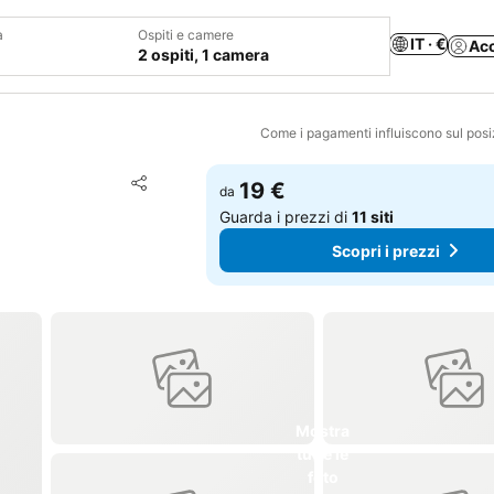
a
Ospiti e camere
IT · €
Ac
2 ospiti, 1 camera
Come i pagamenti influiscono sul pos
Aggiungi ai preferiti
19 €
da
Condividi
Guarda i prezzi di
11 siti
Scopri i prezzi