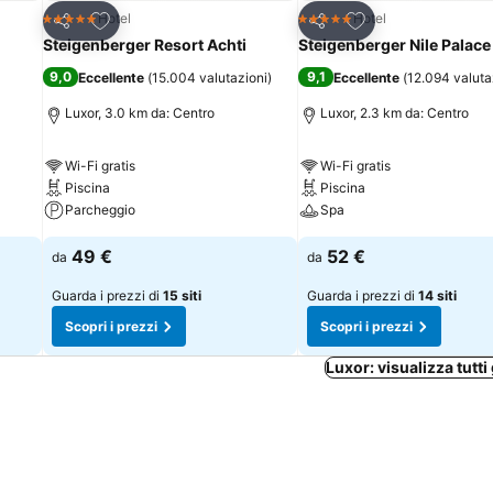
Aggiungi ai preferiti
Aggiungi ai preferi
Hotel
Hotel
5 Stelle
5 Stelle
Condividi
Condividi
Steigenberger Resort Achti
Steigenberger Nile Palace
9,0
9,1
Eccellente
(
15.004 valutazioni
)
Eccellente
(
12.094 valuta
Luxor, 3.0 km da: Centro
Luxor, 2.3 km da: Centro
Wi-Fi gratis
Wi-Fi gratis
Piscina
Piscina
Parcheggio
Spa
49 €
52 €
da
da
Guarda i prezzi di
15 siti
Guarda i prezzi di
14 siti
Scopri i prezzi
Scopri i prezzi
Luxor: visualizza tutti 