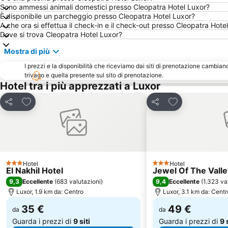
Sono ammessi animali domestici presso Cleopatra Hotel Luxor?
È disponibile un parcheggio presso Cleopatra Hotel Luxor?
A che ora si effettua il check-in e il check-out presso Cleopatra Hote
Dove si trova Cleopatra Hotel Luxor?
Mostra di più
I prezzi e la disponibilità che riceviamo dai siti di prenotazione cambian
trivago e quella presente sul sito di prenotazione.
Hotel tra i più apprezzati a Luxor
Aggiungi ai preferiti
Aggiungi ai pref
Condividi
Condividi
Hotel
Hotel
3 Stelle
3 Stelle
El Nakhil Hotel
Jewel Of The Vall
9,3
9,4
Eccellente
(
683 valutazioni
)
Eccellente
(
1.323 va
Luxor, 1.9 km da: Centro
Luxor, 3.1 km da: Centr
35 €
49 €
da
da
Guarda i prezzi di
9 siti
Guarda i prezzi di
9 