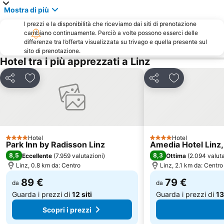
Mostra di più
I prezzi e la disponibilità che riceviamo dai siti di prenotazione
cambiano continuamente. Perciò a volte possono esserci delle
differenze tra l’offerta visualizzata su trivago e quella presente sul
sito di prenotazione.
Hotel tra i più apprezzati a Linz
Condividi
Aggiungi ai preferiti
Condividi
Aggiungi ai pr
Hotel
Hotel
4 Stelle
4 Stelle
Park Inn by Radisson Linz
Amedia Hotel Linz
8,5
8,3
Eccellente
(
7.959 valutazioni
)
Ottima
(
2.094 valut
Linz, 0.8 km da: Centro
Linz, 2.1 km da: Centro
89 €
79 €
da
da
Guarda i prezzi di
12 siti
Guarda i prezzi di
13
Scopri i prezzi