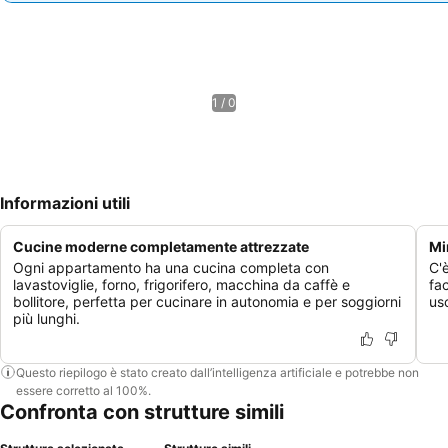
1 / 0
Informazioni utili
Cucine moderne completamente attrezzate
Mi
Ogni appartamento ha una cucina completa con
C'
lavastoviglie, forno, frigorifero, macchina da caffè e
fa
bollitore, perfetta per cucinare in autonomia e per soggiorni
usc
più lunghi.
Questo riepilogo è stato creato dall’intelligenza artificiale e potrebbe non
essere corretto al 100%.
Confronta con strutture simili