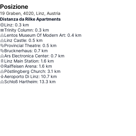
Posizione
19 Graben, 4020, Linz, Austria
Distanza da Rilke Apartments
Linz
:
0.3
km
Trinity Column
:
0.3
km
Lentos Museum Of Modern Art
:
0.4
km
Linz Castle
:
0.5
km
Provincial Theatre
:
0.5
km
Brucknerhaus
:
0.7
km
Ars Electronica Center
:
0.7
km
Linz Main Station
:
1.6
km
Raiffeisen Arena
:
1.6
km
Pöstlingberg Church
:
3.1
km
Aeroporto Di Linz
:
10.7
km
Schloß Hartheim
:
13.3
km