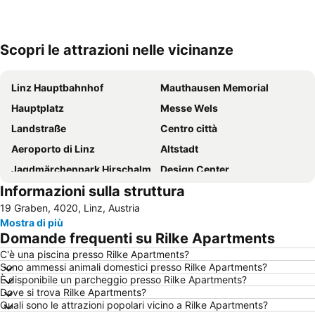
Scopri le attrazioni nelle vicinanze
Espandi mappa
Linz Hauptbahnhof
Mauthausen Memorial
Hauptplatz
Messe Wels
Landstraße
Centro città
Aeroporto di Linz
Altstadt
Jagdmärchenpark Hirschalm
Design Center
Informazioni sulla struttura
Botanica
Christkindlmarkt Hauptplatz
19 Graben, 4020, Linz, Austria
Pöstlingbergbahn
ARS Electronica Center
Mostra di più
Passauer Wolf
Tiergarten Linz
Domande frequenti su Rilke Apartments
Waldstadion
C'è una piscina presso Rilke Apartments?
Sono ammessi animali domestici presso Rilke Apartments?
È disponibile un parcheggio presso Rilke Apartments?
Dove si trova Rilke Apartments?
Quali sono le attrazioni popolari vicino a Rilke Apartments?