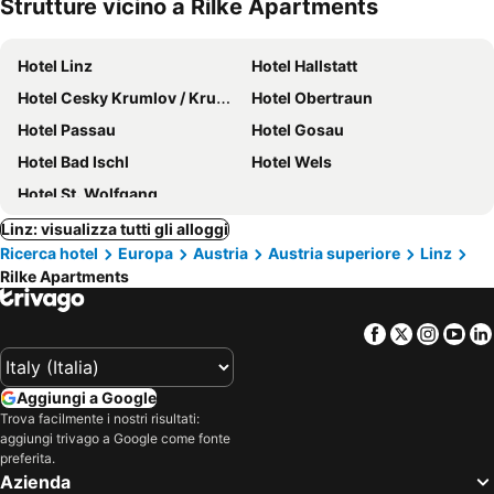
Strutture vicino a Rilke Apartments
Hotel Linz
Hotel Hallstatt
Hotel Cesky Krumlov / Krumau
Hotel Obertraun
Hotel Passau
Hotel Gosau
Hotel Bad Ischl
Hotel Wels
Hotel St. Wolfgang
Linz: visualizza tutti gli alloggi
Ricerca hotel
Europa
Austria
Austria superiore
Linz
Rilke Apartments
Facebook
Twitter
Insta
Yo
Aggiungi a Google
Trova facilmente i nostri risultati:
aggiungi trivago a Google come fonte
preferita.
Azienda