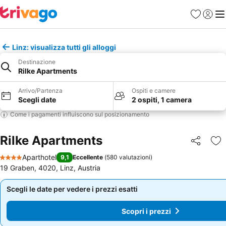
Preferiti
Accedi
Me
Linz: visualizza tutti gli alloggi
Destinazione
Rilke Apartments
Arrivo/Partenza
Ospiti e camere
Scegli date
2 ospiti, 1 camera
Come i pagamenti influiscono sul posizionamento
Rilke Apartments
Condividi
Agg
Aparthotel
9,1
Eccellente
(
580 valutazioni
)
4 Stelle
19 Graben, 4020, Linz, Austria
Scegli le date per vedere i prezzi esatti
Scegli le date per vedere i prezzi esatti
Scopri i prezzi
Scopri i prezzi