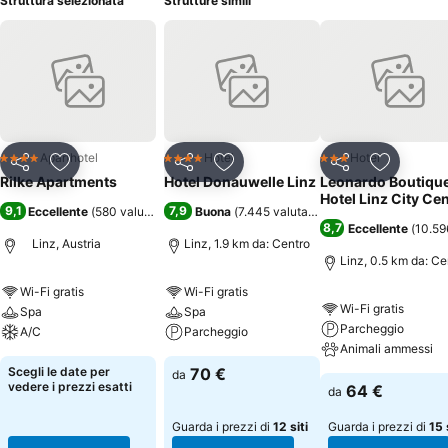
Struttura selezionata
Strutture simili
Aparthotel
Hotel
Hotel
4 Stelle
4 Stelle
3 Stelle
Condividi
Aggiungi ai preferiti
Condividi
Aggiungi ai preferiti
Condividi
Aggiungi 
Rilke Apartments
Hotel Donauwelle Linz
Leonardo Boutiqu
Hotel Linz City Ce
9,1
7,9
Eccellente
(
580 valutazioni
)
Buona
(
7.445 valutazioni
)
8,7
Eccellente
(
10.59
Linz, Austria
Linz, 1.9 km da: Centro
Linz, 0.5 km da: Ce
Wi-Fi gratis
Wi-Fi gratis
Wi-Fi gratis
Spa
Spa
Parcheggio
A/C
Parcheggio
Animali ammessi
Scegli le date per
70 €
da
vedere i prezzi esatti
64 €
da
Guarda i prezzi di
12 siti
Guarda i prezzi di
15 