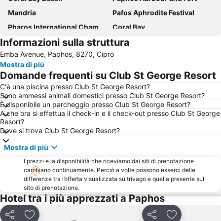
Mandria
Pafos Aphrodite Festival
Pharos International Chamber Music Festival
Coral Bay
Informazioni sulla struttura
Aphrodite Hills Golf
Faros Beach
Emba Avenue, Paphos, 8270, Cipro
Geroskipou Beach
Pissouri
Mostra di più
The Limnatis
Paphos' Amargeti
Domande frequenti su Club St George Resort
Saint Rafael’s Day - Pomos
Pachyammos Beach
C'è una piscina presso Club St George Resort?
Sono ammessi animali domestici presso Club St George Resort?
Walking tours of Paphos
Laourou Beach
È disponibile un parcheggio presso Club St George Resort?
Aphrodite's Rock
Kalopanagiotis
A che ora si effettua il check-in e il check-out presso Club St George
Resort?
Ethnographical Museum of Pafos
Latchi
Dove si trova Club St George Resort?
Kykkou Monastery
Pomos Dam
Mostra di più
I prezzi e la disponibilità che riceviamo dai siti di prenotazione
cambiano continuamente. Perciò a volte possono esserci delle
differenze tra l’offerta visualizzata su trivago e quella presente sul
sito di prenotazione.
Hotel tra i più apprezzati a Paphos
Condividi
Aggiungi ai preferiti
Condividi
Aggiungi ai pr