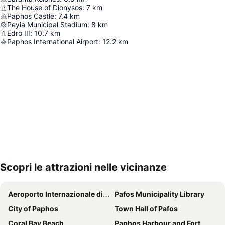
The House of Dionysos
:
7
km
Paphos Castle
:
7.4
km
Peyia Municipal Stadium
:
8
km
Edro III
:
10.7
km
Paphos International Airport
:
12.2
km
Scopri le attrazioni nelle vicinanze
Espandi mappa
Aeroporto Internazionale di Pafo
Pafos Municipality Library
City of Paphos
Town Hall of Pafos
Coral Bay Beach
Paphos Harbour and Fort