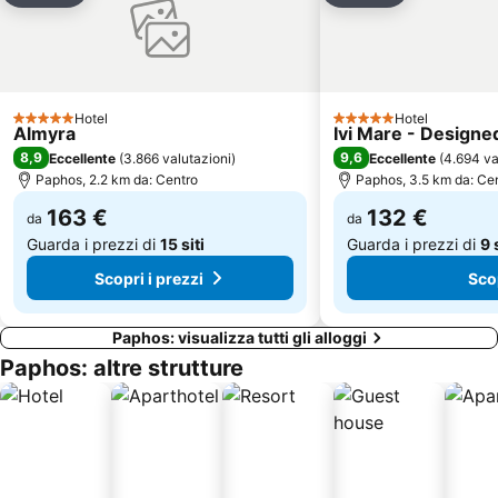
Hotel
Hotel
5 Stelle
5 Stelle
Almyra
Ivi Mare - Designe
8,9
9,6
Eccellente
(
3.866 valutazioni
)
Eccellente
(
4.694 va
Paphos, 2.2 km da: Centro
Paphos, 3.5 km da: Ce
163 €
132 €
da
da
Guarda i prezzi di
15 siti
Guarda i prezzi di
9 
Scopri i prezzi
Scop
Paphos: visualizza tutti gli alloggi
Paphos: altre strutture