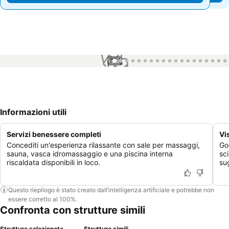
1 / 61
Informazioni utili
Servizi benessere completi
Vi
Concediti un'esperienza rilassante con sale per massaggi,
Go
sauna, vasca idromassaggio e una piscina interna
sc
riscaldata disponibili in loco.
sug
Questo riepilogo è stato creato dall’intelligenza artificiale e potrebbe non
essere corretto al 100%.
Confronta con strutture simili
Struttura selezionata
Strutture simili