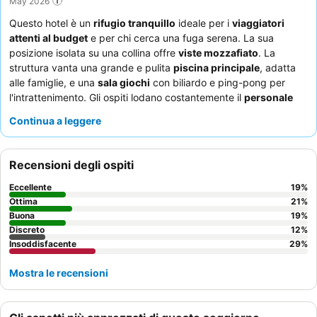
May 2026
Questo hotel è un
rifugio tranquillo
ideale per i
viaggiatori
attenti al budget
e per chi cerca una fuga serena. La sua
posizione isolata su una collina offre
viste mozzafiato
. La
struttura vanta una grande e pulita
piscina principale
, adatta
alle famiglie, e una
sala giochi
con biliardo e ping-pong per
l'intrattenimento. Gli ospiti lodano costantemente il
personale
disponibile e cordiale
, in particolare il team della reception e
Continua a leggere
delle pulizie, e apprezzano la qualità delle opzioni per la cena,
come le costolette di maiale e lo tzatziki. Per la massima
comodità e per esplorare la zona circostante, è
indispensabile
Recensioni degli ospiti
noleggiare un'auto
.
Eccellente
19
%
Ottima
21
%
Buona
19
%
Discreto
12
%
Insoddisfacente
29
%
Mostra le recensioni