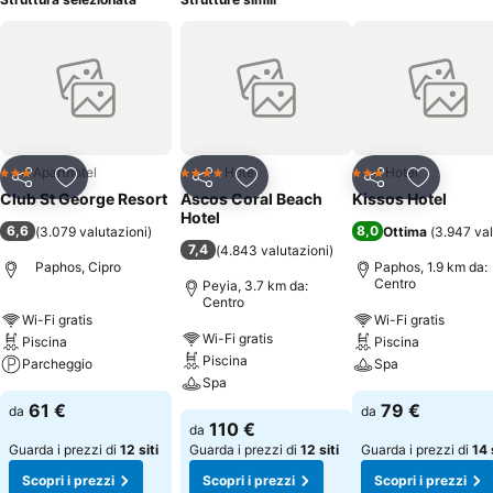
Aparthotel
Hotel
Hotel
3 Stelle
4 Stelle
3 Stelle
Condividi
Aggiungi ai preferiti
Condividi
Aggiungi ai preferiti
Condividi
Aggiungi 
Club St George Resort
Ascos Coral Beach
Kissos Hotel
Hotel
6,6
8,0
(
3.079 valutazioni
)
Ottima
(
3.947 val
7,4
(
4.843 valutazioni
)
Paphos, Cipro
Paphos, 1.9 km da:
Centro
Peyia, 3.7 km da:
Centro
Wi-Fi gratis
Wi-Fi gratis
Wi-Fi gratis
Piscina
Piscina
Piscina
Parcheggio
Spa
Spa
61 €
79 €
da
da
110 €
da
Guarda i prezzi di
12 siti
Guarda i prezzi di
12 siti
Guarda i prezzi di
14 
Scopri i prezzi
Scopri i prezzi
Scopri i prezzi