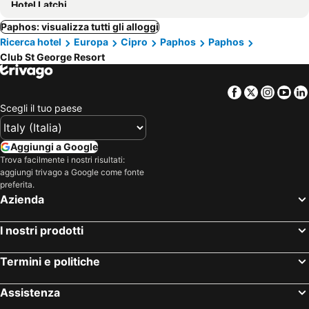
Hotel Latchi
Paphos: visualizza tutti gli alloggi
Ricerca hotel
Europa
Cipro
Paphos
Paphos
Club St George Resort
Facebook
Twitter
Insta
Yo
Scegli il tuo paese
Aggiungi a Google
Trova facilmente i nostri risultati:
aggiungi trivago a Google come fonte
preferita.
Azienda
I nostri prodotti
Termini e politiche
Assistenza