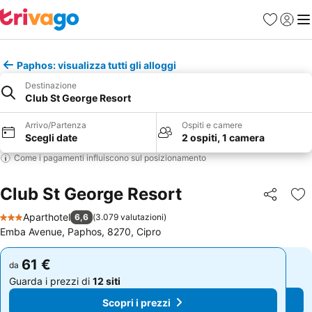
Preferiti
Accedi
Me
Paphos: visualizza tutti gli alloggi
Destinazione
Club St George Resort
Arrivo/Partenza
Ospiti e camere
Scegli date
2 ospiti, 1 camera
Come i pagamenti influiscono sul posizionamento
Club St George Resort
Condividi
Agg
Aparthotel
6,6
(
3.079 valutazioni
)
3 Stelle
Emba Avenue, Paphos, 8270, Cipro
61 €
61 €
da
da
Guarda i prezzi di
12 siti
Guarda i prezzi di
12 siti
Scopri i prezzi
Scopri i prezzi