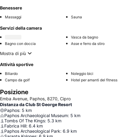
Benessere
Massaggi
Sauna
Servizi della camera
Vasca da bagno
Bagno con doccia
Asse e ferro da stiro
Mostra di più
Attività sportive
Biliardo
Noleggio bici
Campo da golf
Hotel per amanti del fitness
Posizione
Emba Avenue, Paphos, 8270, Cipro
Distanza da Club St George Resort
Paphos
:
5
km
Paphos Archaeological Museum
:
5
km
Tombs Of The Kings
:
5.3
km
Fabrica Hill
:
6.4
km
Paphos Archaeological Park
:
6.9
km
Saranta Kolones
:
6.9
km