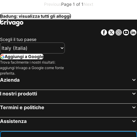
Previous
Page 1 of 1
Next
Badung: visualizza tutti gli alloggi
Facebook
Twitter
Insta
Yo
Scegli il tuo paese
Aggiungi a Google
Trova facilmente i nostri risultati:
aggiungi trivago a Google come fonte
preferita.
Azienda
I nostri prodotti
Termini e politiche
Assistenza