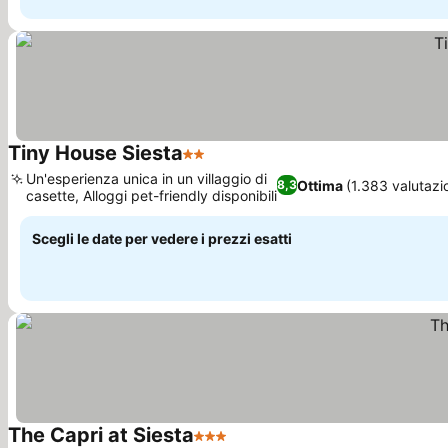
Tiny House Siesta
2 Stelle
Un'esperienza unica in un villaggio di
Ottima
(1.383 valutazi
8,3
casette, Alloggi pet-friendly disponibili
Scegli le date per vedere i prezzi esatti
The Capri at Siesta
3 Stelle