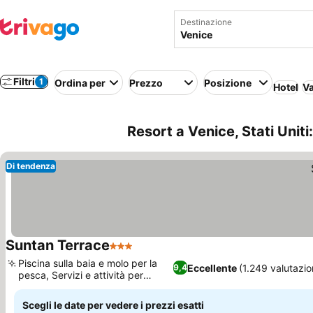
Destinazione
Filtri
1
Ordina per
Prezzo
Posizione
Hotel
Va
Resort a Venice, Stati Uniti:
Di tendenza
Suntan Terrace
3 Stelle
Piscina sulla baia e molo per la
Eccellente
(1.249 valutazio
9,4
pesca, Servizi e attività per
famiglie
Scegli le date per vedere i prezzi esatti