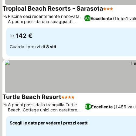
Tropical Beach Resorts - Sarasota
3 Stelle
Piscina oasi recentemente rinnovata,
Eccellente
(15.551 val
9,3
A pochi passi da una spiaggia di
prim'ordine
142 €
Da
Guarda i prezzi di
8 siti
Turtle Beach Resort
4 Stelle
A pochi passi dalla tranquilla Turtle
Eccellente
(1.486 valu
8,9
Beach, Cottage unici con carattere
individuale
Scegli le date per vedere i prezzi esatti