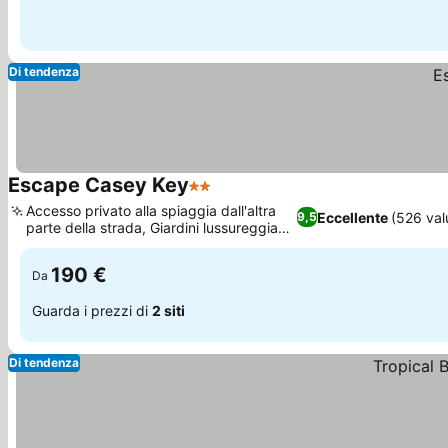
Di tendenza
Escape Casey Key
2 Stelle
Accesso privato alla spiaggia dall'altra
Eccellente
(526 val
9,5
parte della strada, Giardini lussureggianti
e curati
190 €
Da
Guarda i prezzi di
2 siti
Di tendenza