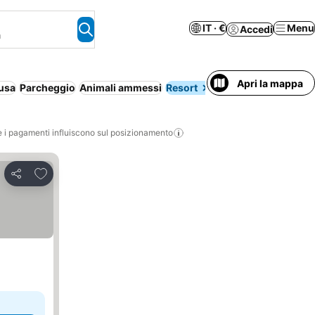
IT · €
Menu
Accedi
a
Apri la mappa
lusa
Parcheggio
Animali ammessi
Resort
Aparthotel
Aria con
i pagamenti influiscono sul posizionamento
Aggiungi ai preferiti
Condividi