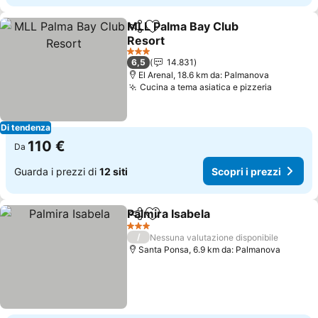
MLL Palma Bay Club
Condividi
Aggiungi ai preferiti
Resort
3 Stelle
6,5
14.831
El Arenal, 18.6 km da: Palmanova
Cucina a tema asiatica e pizzeria
Di tendenza
110 €
Da
Guarda i prezzi di
12 siti
Scopri i prezzi
Palmira Isabela
Condividi
Aggiungi ai preferiti
3 Stelle
/
Nessuna valutazione disponibile
Santa Ponsa, 6.9 km da: Palmanova