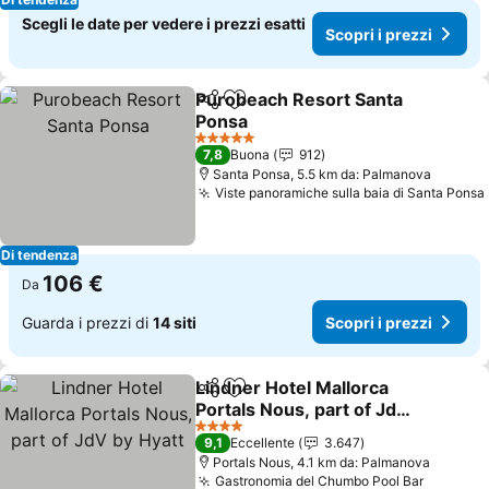
Scegli le date per vedere i prezzi esatti
Scopri i prezzi
Purobeach Resort Santa
Condividi
Aggiungi ai preferiti
Ponsa
5 Stelle
7,8
Buona
912
Santa Ponsa, 5.5 km da: Palmanova
Viste panoramiche sulla baia di Santa Ponsa
Di tendenza
106 €
Da
Guarda i prezzi di
14 siti
Scopri i prezzi
Lindner Hotel Mallorca
Condividi
Aggiungi ai preferiti
Portals Nous, part of JdV
by Hyatt
4 Stelle
9,1
Eccellente
3.647
Portals Nous, 4.1 km da: Palmanova
Gastronomia del Chumbo Pool Bar