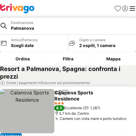
Preferiti
Accedi
Me
Destinazione
Palmanova
Arrivo/Partenza
Ospiti e camere
Scegli date
2 ospiti, 1 camera
Ordina
Filtra
Mappa
Resort a Palmanova, Spagna: confronta i
prezzi
Come i pagamenti influiscono sul posizionamento
Calanova Sports
Condividi
Aggiungi ai preferiti
Residence
3 Stelle
8,5
Eccellente
1.287
5.7 km da: Centro
Camere con vista mare e porto turistico
Di tendenza