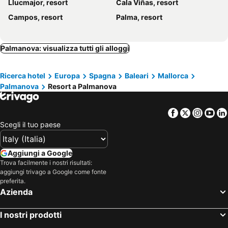
Llucmajor, resort
Cala Viñas, resort
Campos, resort
Palma, resort
Palmanova: visualizza tutti gli alloggi
Ricerca hotel
Europa
Spagna
Baleari
Mallorca
Palmanova
Resort a Palmanova
Facebook
Twitter
Insta
Yo
Scegli il tuo paese
Aggiungi a Google
Trova facilmente i nostri risultati:
aggiungi trivago a Google come fonte
preferita.
Azienda
I nostri prodotti