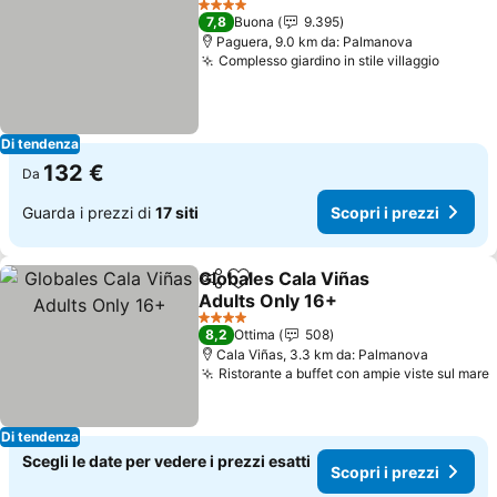
4 Stelle
7,8
Buona
9.395
Paguera, 9.0 km da: Palmanova
Complesso giardino in stile villaggio
Di tendenza
132 €
Da
Guarda i prezzi di
17 siti
Scopri i prezzi
Globales Cala Viñas
Condividi
Aggiungi ai preferiti
Adults Only 16+
4 Stelle
8,2
Ottima
508
Cala Viñas, 3.3 km da: Palmanova
Ristorante a buffet con ampie viste sul mare
Di tendenza
Scegli le date per vedere i prezzi esatti
Scopri i prezzi