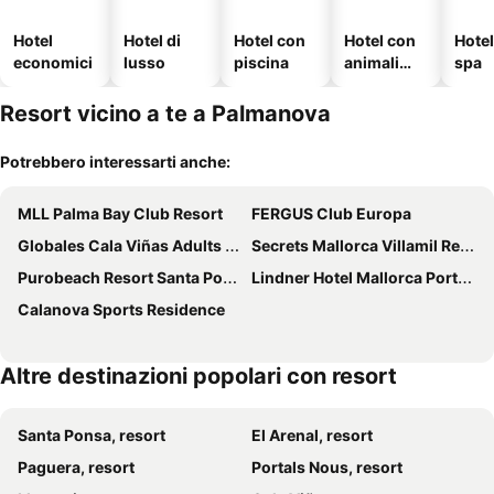
Hotel
Hotel di
Hotel con
Hotel con
Hote
economici
lusso
piscina
animali
spa
ammessi
Resort vicino a te a Palmanova
Potrebbero interessarti anche:
MLL Palma Bay Club Resort
FERGUS Club Europa
Globales Cala Viñas Adults Only 16+
Secrets Mallorca Villamil Resort & Spa - Adults Only
Purobeach Resort Santa Ponsa
Lindner Hotel Mallorca Portals Nous, part of JdV by Hyatt
Calanova Sports Residence
Altre destinazioni popolari con resort
Santa Ponsa, resort
El Arenal, resort
Paguera, resort
Portals Nous, resort