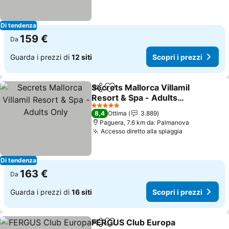
Di tendenza
159 €
Da
Guarda i prezzi di
12 siti
Scopri i prezzi
Secrets Mallorca Villamil
Condividi
Aggiungi ai preferiti
Resort & Spa - Adults
Only
5 Stelle
8,4
Ottima
3.889
Paguera, 7.6 km da: Palmanova
Accesso diretto alla spiaggia
Di tendenza
163 €
Da
Guarda i prezzi di
16 siti
Scopri i prezzi
FERGUS Club Europa
Condividi
Aggiungi ai preferiti