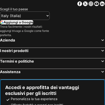
Facebook
Twitter
Insta
Yo
Scegli il tuo paese
Aggiungi a Google
Trova facilmente i nostri risultati:
aggiungi trivago a Google come fonte
preferita.
Azienda
I nostri prodotti
Termini e politiche
Assistenza
Accedi e approfitta dei vantaggi
esclusivi per gli iscritti
Personalizza la tua esperienza
Offerte fedeltà e prezzi per iscritti