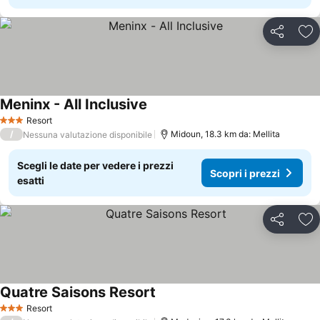
Condividi
Agg
Meninx - All Inclusive
Resort
3 Stelle
/
Midoun, 18.3 km da: Mellita
Nessuna valutazione disponibile
Scegli le date per vedere i prezzi
Scopri i prezzi
esatti
Condividi
Agg
Quatre Saisons Resort
Resort
3 Stelle