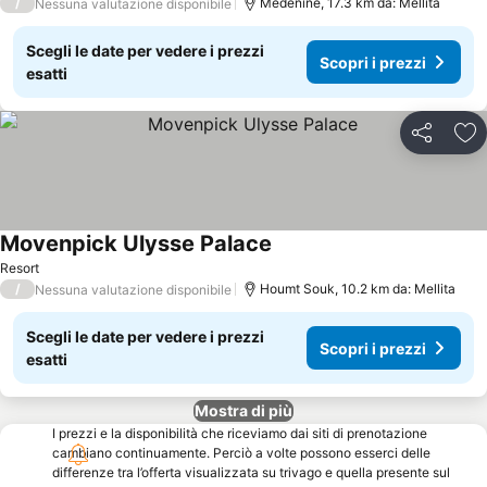
/
Medenine, 17.3 km da: Mellita
Nessuna valutazione disponibile
Scegli le date per vedere i prezzi
Scopri i prezzi
esatti
Condividi
Agg
Movenpick Ulysse Palace
Resort
/
Houmt Souk, 10.2 km da: Mellita
Nessuna valutazione disponibile
Scegli le date per vedere i prezzi
Scopri i prezzi
esatti
Mostra di più
I prezzi e la disponibilità che riceviamo dai siti di prenotazione
cambiano continuamente. Perciò a volte possono esserci delle
differenze tra l’offerta visualizzata su trivago e quella presente sul