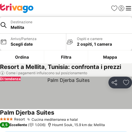
Preferiti
Accedi
Me
Destinazione
Mellita
Arrivo/Partenza
Ospiti e camere
Scegli date
2 ospiti, 1 camera
Ordina
Filtra
Mappa
Resort a Mellita, Tunisia: confronta i prezzi
Come i pagamenti influiscono sul posizionamento
Di tendenza
Condividi
Agg
Palm Djerba Suites
Resort
Cucina mediterranea e halal
4 Stelle
8,5
Eccellente
1.006
Houmt Souk, 15.9 km da: Mellita