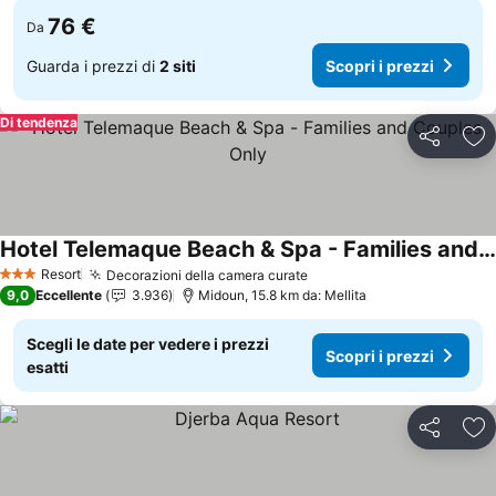
76 €
Da
Guarda i prezzi di
2 siti
Scopri i prezzi
Di tendenza
Condividi
Agg
Hotel Telemaque Beach & Spa - Families and Couples Only
Resort
Decorazioni della camera curate
3 Stelle
9,0
Eccellente
3.936
Midoun, 15.8 km da: Mellita
Scegli le date per vedere i prezzi
Scopri i prezzi
esatti
Condividi
Agg