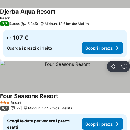
Djerba Aqua Resort
Resort
7,7
Buona
5.245
Midoun, 18.6 km da: Mellita
107 €
Da
Guarda i prezzi di
1 sito
Scopri i prezzi
Condividi
Agg
Four Seasons Resort
Resort
3 Stelle
6,4
29
Midoun, 17.4 km da: Mellita
Scegli le date per vedere i prezzi
Scopri i prezzi
esatti