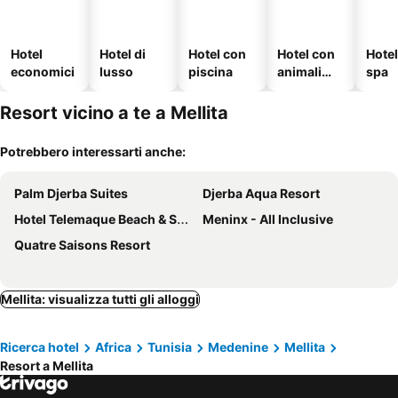
Hotel
Hotel di
Hotel con
Hotel con
Hote
economici
lusso
piscina
animali
spa
ammessi
Resort vicino a te a Mellita
Potrebbero interessarti anche:
Palm Djerba Suites
Djerba Aqua Resort
Hotel Telemaque Beach & Spa - Families and Couples Only
Meninx - All Inclusive
Quatre Saisons Resort
Mellita: visualizza tutti gli alloggi
Ricerca hotel
Africa
Tunisia
Medenine
Mellita
Resort a Mellita