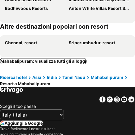
Bodhiwoods Resorts
Anton White Villas Resort Swimming Pool - Ac Villas - Jacuzzi - Family & Friends
Altre destinazioni popolari con resort
Chennai, resort
Sriperumbudur, resort
Mahabalipuram: visualizza tutti gli alloggi
Ricerca hotel
Asia
India
Tamil Nadu
Mahabalipuram
Resort a Mahabalipuram
Facebook
Twitter
Insta
Yo
Scegli il tuo paese
Aggiungi a Google
Trova facilmente i nostri risultati:
aggiungi trivago a Google come fonte