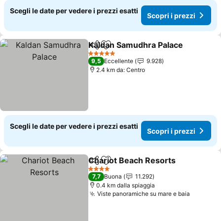
Scegli le date per vedere i prezzi esatti
Scopri i prezzi
Kaldan Samudhra Palace
Condividi
Aggiungi ai preferiti
5 Stelle
9,5
Eccellente
9.928
2.4 km da: Centro
Scegli le date per vedere i prezzi esatti
Scopri i prezzi
Chariot Beach Resorts
Condividi
Aggiungi ai preferiti
4 Stelle
7,7
Buona
11.292
0.4 km dalla spiaggia
Viste panoramiche su mare e baia