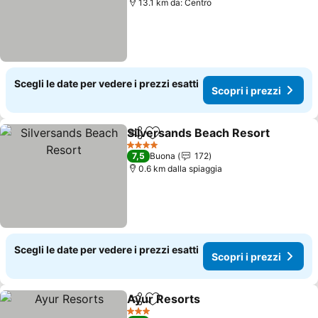
13.1 km da: Centro
Scegli le date per vedere i prezzi esatti
Scopri i prezzi
Silversands Beach Resort
Condividi
Aggiungi ai preferiti
4 Stelle
7,5
Buona
172
0.6 km dalla spiaggia
Scegli le date per vedere i prezzi esatti
Scopri i prezzi
Ayur Resorts
Condividi
Aggiungi ai preferiti
3 Stelle