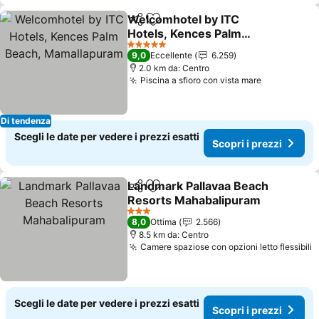
Welcomhotel by ITC
Condividi
Aggiungi ai preferiti
Hotels, Kences Palm
Beach, Mamallapuram
5 Stelle
9,0
Eccellente
6.259
2.0 km da: Centro
Piscina a sfioro con vista mare
Di tendenza
Scegli le date per vedere i prezzi esatti
Scopri i prezzi
Landmark Pallavaa Beach
Condividi
Aggiungi ai preferiti
Resorts Mahabalipuram
3 Stelle
8,0
Ottima
2.566
8.5 km da: Centro
Camere spaziose con opzioni letto flessibili
Scegli le date per vedere i prezzi esatti
Scopri i prezzi