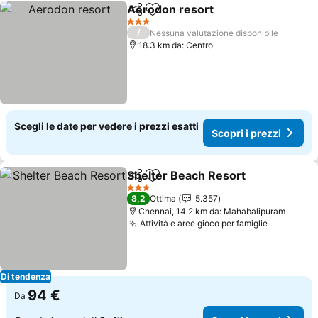
Aerodon resort
Condividi
Aggiungi ai preferiti
3 Stelle
/
Nessuna valutazione disponibile
18.3 km da: Centro
Scegli le date per vedere i prezzi esatti
Scopri i prezzi
Shelter Beach Resort
Condividi
Aggiungi ai preferiti
3 Stelle
8,2
Ottima
5.357
Chennai, 14.2 km da: Mahabalipuram
Attività e aree gioco per famiglie
Di tendenza
94 €
Da