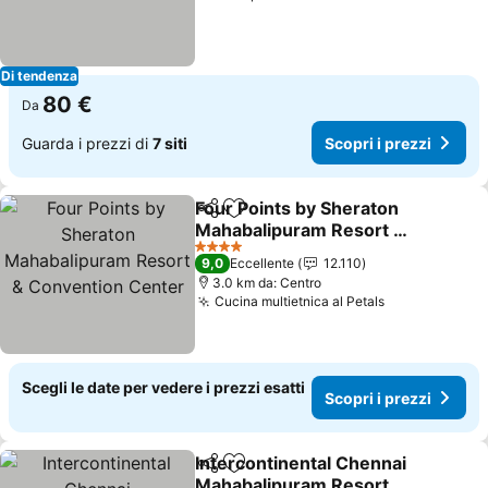
Di tendenza
80 €
Da
Guarda i prezzi di
7 siti
Scopri i prezzi
Four Points by Sheraton
Condividi
Aggiungi ai preferiti
Mahabalipuram Resort &
Convention Center
4 Stelle
9,0
Eccellente
12.110
3.0 km da: Centro
Cucina multietnica al Petals
Scegli le date per vedere i prezzi esatti
Scopri i prezzi
Intercontinental Chennai
Condividi
Aggiungi ai preferiti
Mahabalipuram Resort,