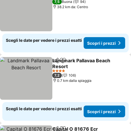
7,5
Buona
94
38.2 km da: Centro
Scegli le date per vedere i prezzi esatti
Scopri i prezzi
Landmark Pallavaa Beach
Condividi
Aggiungi ai preferiti
Resort
4 Stelle
7,2
106
0.7 km dalla spiaggia
Scegli le date per vedere i prezzi esatti
Scopri i prezzi
Capital O 81676 Ecr