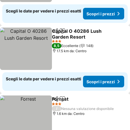
Scegli le date per vedere i prezzi esatti
Scopri i prezzi
Capital O 40286 Lush
Condividi
Aggiungi ai preferiti
Garden Resort
3 Stelle
8,5
Eccellente
148
17.5 km da: Centro
Scegli le date per vedere i prezzi esatti
Scopri i prezzi
Forrest
Condividi
Aggiungi ai preferiti
3 Stelle
/
Nessuna valutazione disponibile
1.6 km da: Centro