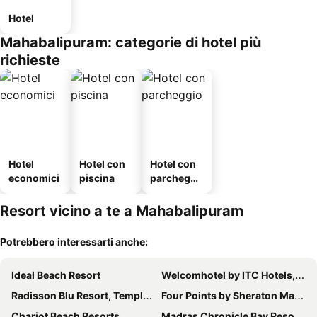
Hotel
Mahabalipuram: categorie di hotel più
richieste
Hotel
Hotel con
Hotel con
economici
piscina
parcheggi
o
Resort vicino a te a Mahabalipuram
Potrebbero interessarti anche:
Ideal Beach Resort
Welcomhotel by ITC Hotels, Kences Palm Beach, Mamallapuram
Radisson Blu Resort, Temple Bay Mamallapuram
Four Points by Sheraton Mahabalipuram Resort & Convention Center
Chariot Beach Resorts
Madras Chronicle Bay Resort & Spa