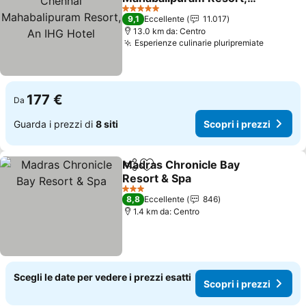
An IHG Hotel
5 Stelle
9,1
Eccellente
11.017
13.0 km da: Centro
Esperienze culinarie pluripremiate
177 €
Da
Guarda i prezzi di
8 siti
Scopri i prezzi
Madras Chronicle Bay
Condividi
Aggiungi ai preferiti
Resort & Spa
3 Stelle
8,8
Eccellente
846
1.4 km da: Centro
Scegli le date per vedere i prezzi esatti
Scopri i prezzi