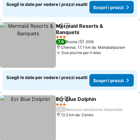
Scegli le date per vedere i prezzi esatti
Scopri i prezzi
Mermaid Resorts &
Condividi
Aggiungi ai preferiti
Banquets
3 Stelle
7,9
Buona
209
Chennai, 17.7 km da: Mahabalipuram
Due piscine per il relax
Scegli le date per vedere i prezzi esatti
Scopri i prezzi
Ecr Blue Dolphin
Condividi
Aggiungi ai preferiti
3 Stelle
/
Nessuna valutazione disponibile
12.2 km da: Centro