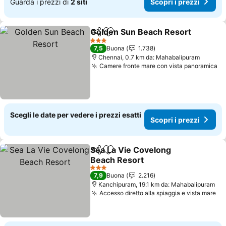
Guarda i prezzi di
2 siti
Scopri i prezzi
Golden Sun Beach Resort
Condividi
Aggiungi ai preferiti
3 Stelle
7,5
Buona
1.738
Chennai, 0.7 km da: Mahabalipuram
Camere fronte mare con vista panoramica
Scegli le date per vedere i prezzi esatti
Scopri i prezzi
Sea La Vie Covelong
Condividi
Aggiungi ai preferiti
Beach Resort
3 Stelle
7,9
Buona
2.216
Kanchipuram, 19.1 km da: Mahabalipuram
Accesso diretto alla spiaggia e vista mare