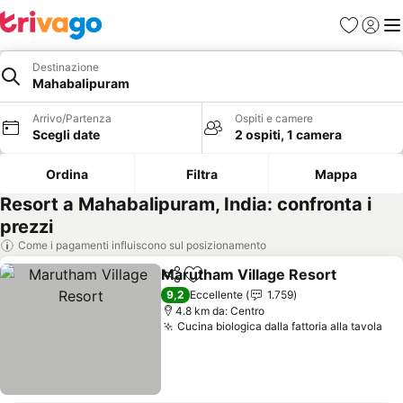
Preferiti
Accedi
Me
Destinazione
Mahabalipuram
Arrivo/Partenza
Ospiti e camere
Scegli date
2 ospiti, 1 camera
Ordina
Filtra
Mappa
Resort a Mahabalipuram, India: confronta i
prezzi
Come i pagamenti influiscono sul posizionamento
Marutham Village Resort
Condividi
Aggiungi ai preferiti
9,2
Eccellente
1.759
4.8 km da: Centro
Cucina biologica dalla fattoria alla tavola