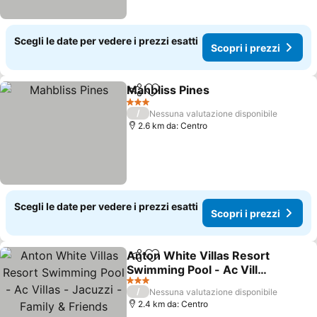
Scegli le date per vedere i prezzi esatti
Scopri i prezzi
Mahbliss Pines
Condividi
Aggiungi ai preferiti
3 Stelle
/
Nessuna valutazione disponibile
2.6 km da: Centro
Scegli le date per vedere i prezzi esatti
Scopri i prezzi
Anton White Villas Resort
Condividi
Aggiungi ai preferiti
Swimming Pool - Ac Villas
- Jacuzzi - Family &
3 Stelle
/
Nessuna valutazione disponibile
Friends
2.4 km da: Centro