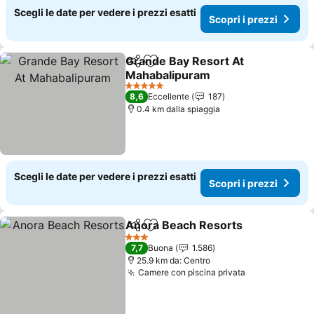
Scegli le date per vedere i prezzi esatti
Scopri i prezzi
Grande Bay Resort At
Condividi
Aggiungi ai preferiti
Mahabalipuram
5 Stelle
8,6
Eccellente
187
0.4 km dalla spiaggia
Scegli le date per vedere i prezzi esatti
Scopri i prezzi
Anora Beach Resorts
Condividi
Aggiungi ai preferiti
3 Stelle
7,7
Buona
1.586
25.9 km da: Centro
Camere con piscina privata