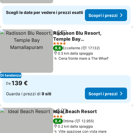
Scegli le date per vedere i prezzi esatti
Scopri i prezzi
Radisson Blu Resort,
Condividi
Aggiungi ai preferiti
Temple Bay
Mamallapuram
4 Stelle
8,8
Eccellente
17.132
0.5 km dalla spiaggia
Cena fronte mare a The Wharf
Di tendenza
139 €
Da
Guarda i prezzi di
9 siti
Scopri i prezzi
Ideal Beach Resort
Condividi
Aggiungi ai preferiti
3 Stelle
8,4
Ottima
12.955
0.2 km dalla spiaggia
Ville spaziose con vista mare