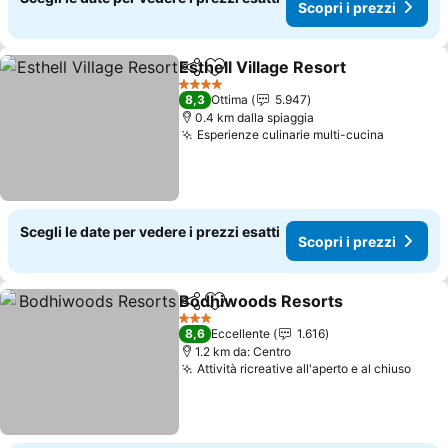
Scopri i prezzi
Esthell Village Resort
Condividi
Aggiungi ai preferiti
4 Stelle
8,3
Ottima
5.947
0.4 km dalla spiaggia
Esperienze culinarie multi-cucina
Scegli le date per vedere i prezzi esatti
Scopri i prezzi
Bodhiwoods Resorts
Condividi
Aggiungi ai preferiti
3 Stelle
8,6
Eccellente
1.616
1.2 km da: Centro
Attività ricreative all'aperto e al chiuso