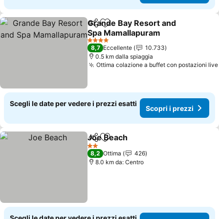
Grande Bay Resort and
Condividi
Aggiungi ai preferiti
Spa Mamallapuram
4 Stelle
8,7
Eccellente
10.733
0.5 km dalla spiaggia
Ottima colazione a buffet con postazioni live
Scegli le date per vedere i prezzi esatti
Scopri i prezzi
Joe Beach
Condividi
Aggiungi ai preferiti
2 Stelle
8,2
Ottima
426
8.0 km da: Centro
Scegli le date per vedere i prezzi esatti