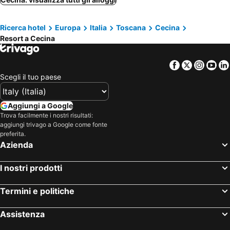
Lari, resort
Cascina, resort
Ricerca hotel
Europa
Italia
Toscana
Cecina
Volterra, resort
Terricciola, resort
Resort a Cecina
Sassetta, resort
Facebook
Twitter
Insta
Yo
Scegli il tuo paese
Aggiungi a Google
Trova facilmente i nostri risultati:
aggiungi trivago a Google come fonte
preferita.
Azienda
I nostri prodotti
Termini e politiche
Assistenza