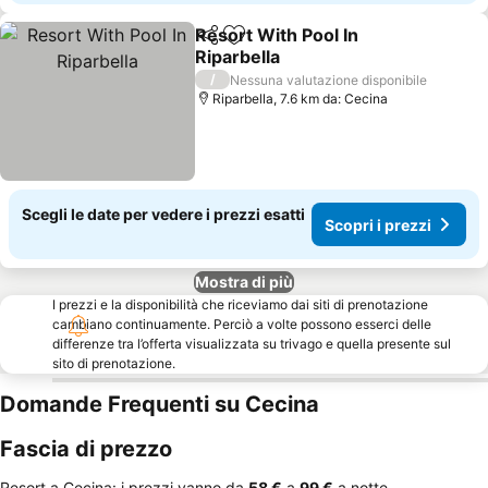
Resort With Pool In
Condividi
Aggiungi ai preferiti
Riparbella
Scopri i prezzi
/
Nessuna valutazione disponibile
Riparbella, 7.6 km da: Cecina
Scegli le date per vedere i prezzi esatti
Scopri i prezzi
Mostra di più
I prezzi e la disponibilità che riceviamo dai siti di prenotazione
cambiano continuamente. Perciò a volte possono esserci delle
differenze tra l’offerta visualizzata su trivago e quella presente sul
sito di prenotazione.
Domande Frequenti su Cecina
Fascia di prezzo
Resort a Cecina: i prezzi vanno da
‎58 €
a
‎99 €
a notte.