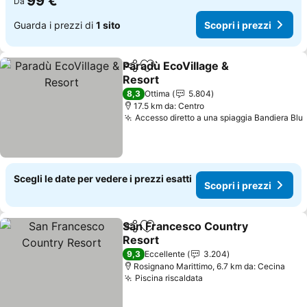
99 €
Da
Guarda i prezzi di
1 sito
Scopri i prezzi
Paradù EcoVillage &
Condividi
Aggiungi ai preferiti
Resort
Scopri i prezzi
8,3
Ottima
5.804
17.5 km da: Centro
Accesso diretto a una spiaggia Bandiera Blu
Scegli le date per vedere i prezzi esatti
Scopri i prezzi
San Francesco Country
Condividi
Aggiungi ai preferiti
Resort
Scopri i prezzi
9,3
Eccellente
3.204
Rosignano Marittimo, 6.7 km da: Cecina
Piscina riscaldata
Scopri i prezzi