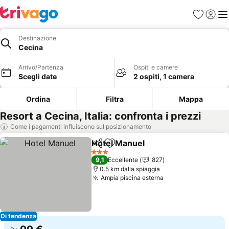
Preferiti
Accedi
Me
Destinazione
Cecina
Arrivo/Partenza
Ospiti e camere
Scegli date
2 ospiti, 1 camera
Ordina
Filtra
Mappa
Resort a Cecina, Italia: confronta i prezzi
Come i pagamenti influiscono sul posizionamento
Hotel Manuel
Condividi
Aggiungi ai preferiti
Scopri i prez
3 Stelle
9,1
Eccellente
827
0.5 km dalla spiaggia
Ampia piscina esterna
Scopri i prezzi
Di tendenza