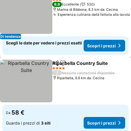
3 Stelle
9,6
Eccellente
530
Marina di Bibbona, 8.3 km da: Cecina
Esperienza culinaria dalla fattoria alla tavola
Di tendenza
Scegli le date per vedere i prezzi esatti
Scopri i prezzi
Riparbella Country Suite
Condividi
Aggiungi ai preferiti
Sc
4 Stelle
/
Nessuna valutazione disponibile
Riparbella, 6.6 km da: Cecina
58 €
Da
Guarda i prezzi di
3 siti
Scopri i prezzi