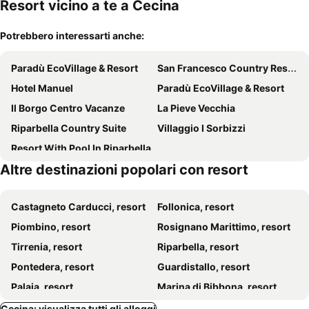
Resort vicino a te a Cecina
Potrebbero interessarti anche:
Paradù EcoVillage & Resort
San Francesco Country Resort
Hotel Manuel
Paradù EcoVillage & Resort
Il Borgo Centro Vacanze
La Pieve Vecchia
Riparbella Country Suite
Villaggio I Sorbizzi
Resort With Pool In Riparbella
Altre destinazioni popolari con resort
Castagneto Carducci, resort
Follonica, resort
Piombino, resort
Rosignano Marittimo, resort
Tirrenia, resort
Riparbella, resort
Pontedera, resort
Guardistallo, resort
Palaia, resort
Marina di Bibbona, resort
Massa Marittima, resort
San Miniato, resort
Cecina: visualizza tutti gli alloggi