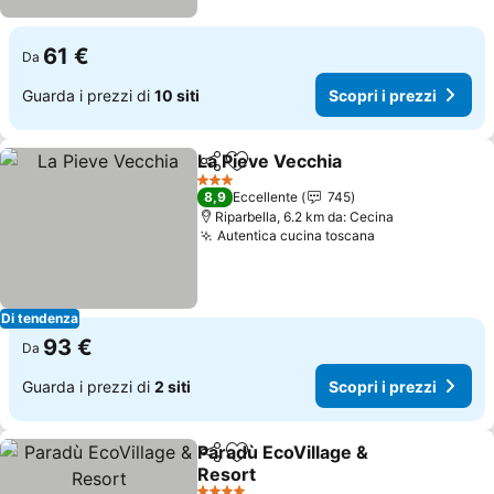
61 €
Da
Guarda i prezzi di
10 siti
Scopri i prezzi
La Pieve Vecchia
Condividi
Aggiungi ai preferiti
Scopri i p
3 Stelle
8,9
Eccellente
745
Riparbella, 6.2 km da: Cecina
Autentica cucina toscana
Scopri i prezz
Di tendenza
93 €
Da
Guarda i prezzi di
2 siti
Scopri i prezzi
Paradù EcoVillage &
Condividi
Aggiungi ai preferiti
Resort