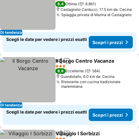
Scopri i prezzi
4 Stelle
8,4
Ottima
6.861
Castagneto Carducci, 17.5 km da: Cecina
Spiaggia privata di Marina di Castagneto
Sco
Di tendenza
Scegli le date per vedere i prezzi esatti
Scopri i prezzi
Il Borgo Centro Vacanze
Condividi
Aggiungi ai preferiti
Sc
3 Stelle
8,6
Eccellente
584
Guardistallo, 6.0 km da: Cecina
Ristorante con cucina tradizionale
maremmana
Di tendenza
Scegli le date per vedere i prezzi esatti
Scopri i prezzi
Villaggio I Sorbizzi
Condividi
Aggiungi ai preferiti
Scopri i