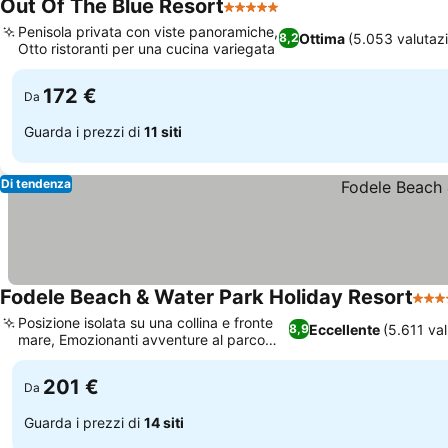
Out Of The Blue Resort
5 Stelle
Penisola privata con viste panoramiche,
Ottima
(5.053 valutazi
8,2
Otto ristoranti per una cucina variegata
172 €
Da
Guarda i prezzi di
11 siti
Di tendenza
Fodele Beach & Water Park Holiday Resort
5 Ste
Posizione isolata su una collina e fronte
Eccellente
(5.611 val
8,9
mare, Emozionanti avventure al parco
acquatico
201 €
Da
Guarda i prezzi di
14 siti