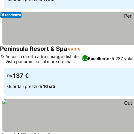
Di tendenza
Peninsula Resort & Spa
4 Stelle
Accesso diretto a tre spiagge distinte,
Eccellente
(5.287 valut
8,7
Vista panoramica sul mare da una
penisola
137 €
Da
Guarda i prezzi di
16 siti