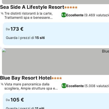
Sea Side A Lifestyle Resort
5 Stelle
Tre distinti ristoranti à la carte,
Eccellente
(9.469 valutazi
9,0
Trattamenti spa e benessere
eccezionali
173 €
Da
Guarda i prezzi di
15 siti
Blue Bay Resort Hotel
4 Stelle
Vista mare panoramica dalla
Eccellente
(5.008 valutazi
8,5
scogliera, Ampie strutture spa e
benessere
105 €
Da
Guarda i prezzi di
11 siti