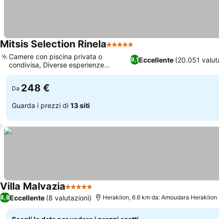
Mitsis Selection Rinela
5 Stelle
Camere con piscina privata o
Eccellente
(20.051 valut
9,1
condivisa, Diverse esperienze
culinarie à la carte
248 €
Da
Guarda i prezzi di
13 siti
Villa Malvazia
5 Stelle
Eccellente
(8 valutazioni)
8,8
Heraklion, 6.6 km da: Amoudara Heraklion