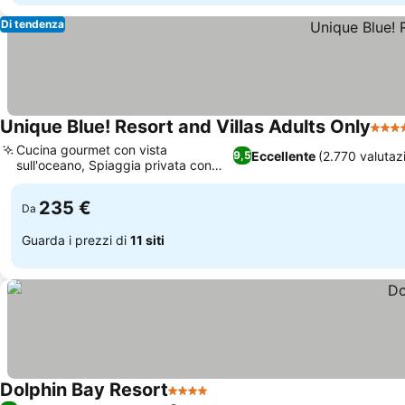
Di tendenza
Unique Blue! Resort and Villas Adults Only
5 Ste
Cucina gourmet con vista
Eccellente
(2.770 valutazi
9,5
sull'oceano, Spiaggia privata con
servizio lettini
235 €
Da
Guarda i prezzi di
11 siti
Dolphin Bay Resort
4 Stelle