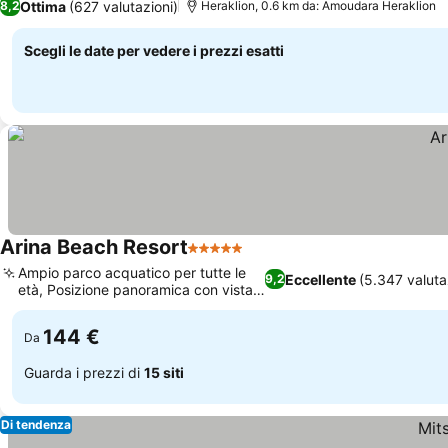
Ottima
(627 valutazioni)
8,2
Heraklion, 0.6 km da: Amoudara Heraklion
Scegli le date per vedere i prezzi esatti
Arina Beach Resort
5 Stelle
Ampio parco acquatico per tutte le
Eccellente
(5.347 valuta
9,2
età, Posizione panoramica con vista
mare
144 €
Da
Guarda i prezzi di
15 siti
Di tendenza