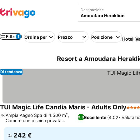
Destinazione
Filtri
1
Ordina per
Prezzo
Posizione
Hotel
Va
Resort a Amoudara Heraklion
Di tendenza
TUI Magic Life Candia Maris - Adults Only
5 Stel
Ampia Aegeo Spa di 4.500 m²,
Eccellente
(4.027 valutazio
9,0
Camere con piscina privata
disponibili
242 €
Da