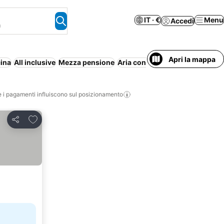
IT · €
Menu
Accedi
a
Apri la mappa
cina
All inclusive
Mezza pensione
Aria condizionata
Resort
Ca
i pagamenti influiscono sul posizionamento
Aggiungi ai preferiti
Condividi