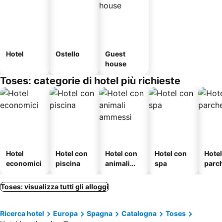
Hotel
Ostello
Guest
house
Toses: categorie di hotel più richieste
Hotel
Hotel con
Hotel con
Hotel con
Hote
economici
piscina
animali
spa
parc
ammessi
o
Toses: visualizza tutti gli alloggi
Ricerca hotel
Europa
Spagna
Catalogna
Toses