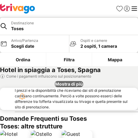
Preferiti
Accedi
Me
Destinazione
Toses
Arrivo/Partenza
Ospiti e camere
Scegli date
2 ospiti, 1 camera
Ordina
Filtra
Mappa
Hotel in spiaggia a Toses, Spagna
Come i pagamenti influiscono sul posizionamento
Mostra di più
I prezzi e la disponibilità che riceviamo dai siti di prenotazione
cambiano continuamente. Perciò a volte possono esserci delle
differenze tra l’offerta visualizzata su trivago e quella presente sul
sito di prenotazione.
Domande Frequenti su Toses
Toses: altre strutture