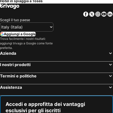
Hotel in spiaggia a Toses
Facebook
Twitter
Insta
Yo
Scegli il tuo paese
Aggiungi a Google
Trova facilmente i nostri risultati:
aggiungi trivago a Google come fonte
preferita.
Azienda
I nostri prodotti
Termini e politiche
Assistenza
Accedi e approfitta dei vantaggi
esclusivi per gli iscritti