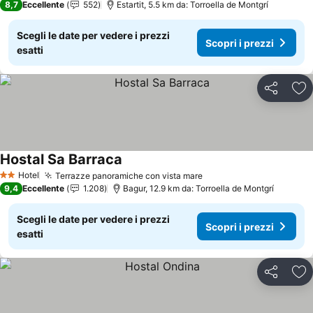
8,7
Eccellente
552
Estartit, 5.5 km da: Torroella de Montgrí
Scegli le date per vedere i prezzi
Scopri i prezzi
esatti
Condividi
Agg
Hostal Sa Barraca
Scopri i prezzi
Hotel
Terrazze panoramiche con vista mare
Scopri i prezzi
2 Stelle
9,4
Eccellente
1.208
Bagur, 12.9 km da: Torroella de Montgrí
Scegli le date per vedere i prezzi
Scopri i prezzi
esatti
Condividi
Agg