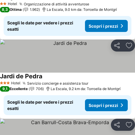
Scopri i prezzi
Hotel
Organizzazione di attività avventurose
Scopri i prezzi
2 Stelle
8,3
Ottima
1.962
La Escala, 9.0 km da: Torroella de Montgrí
Scegli le date per vedere i prezzi
Scopri i prezzi
esatti
Condividi
Agg
Jardi de Pedra
Scopri i prezzi
Hotel
Servizio concierge e assistenza tour
Scopri i prezzi
3 Stelle
9,1
Eccellente
706
La Escala, 9.2 km da: Torroella de Montgrí
Scegli le date per vedere i prezzi
Scopri i prezzi
esatti
Condividi
Agg