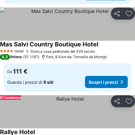
Condividi
Agg
Mas Salvi Country Boutique Hotel
Scopri i prezzi
Hotel
Storica casa padronale del XVII secolo
Scopri i prezzi
4 Stelle
8,3
Ottima
1.167
Pals, 8.9 km da: Torroella de Montgrí
111 €
Da
Guarda i prezzi di
9 siti
Scopri i prezzi
Di tendenza
Condividi
Agg
Rallye Hotel