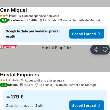
Can Miquel
Scopri i prezzi
Hotel
Camere spaziose con vista
Scopri i prezzi
3 Stelle
9,1
Eccellente
1.489
La Escala, 7.9 km da: Torroella de Montgrí
Scegli le date per vedere i prezzi
Scopri i prezzi
esatti
Di tendenza
Condividi
Agg
Hostal Empúries
Scopri i prezzi
Hotel
Accesso diretto alla spiaggia
Scopri i prezzi
4 Stelle
8,4
Ottima
5.645
La Escala, 9.8 km da: Torroella de Montgrí
179 €
Da
Guarda i prezzi di
2 siti
Scopri i prezzi