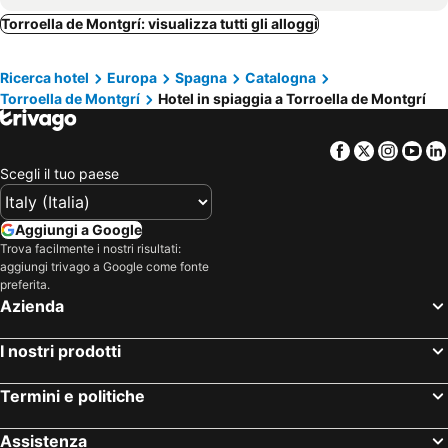
Castellón de Ampurias, hotel spiaggia
Corsá, hotel spiaggia
Torroella de Montgrí: visualizza tutti gli alloggi
Vilamacolum, hotel spiaggia
Colera, hotel spiaggia
Ricerca hotel
Europa
Spagna
Catalogna
Palau-sator, hotel spiaggia
Calonge, hotel spiaggia
Torroella de Montgrí
Hotel in spiaggia a Torroella de Montgrí
Forallac, hotel spiaggia
Facebook
Twitter
Insta
Yo
Scegli il tuo paese
Aggiungi a Google
Trova facilmente i nostri risultati:
aggiungi trivago a Google come fonte
preferita.
Azienda
I nostri prodotti
Termini e politiche
Assistenza