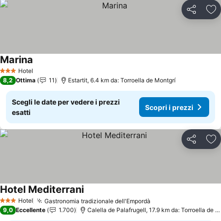
Condividi
Agg
Marina
Scopri i prezzi
Hotel
3 Stelle
8,2
Ottima
11
Estartit, 6.4 km da: Torroella de Montgrí
Scegli le date per vedere i prezzi
Scopri i prezzi
esatti
Condividi
Agg
Hotel Mediterrani
Scopri i prezzi
Hotel
Gastronomia tradizionale dell'Empordà
Scopri i prezzi
3 Stelle
9,0
Eccellente
1.700
Calella de Palafrugell, 17.9 km da: Torroella de M