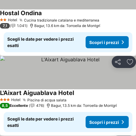
Hostal Ondina
Scopri i prezzi
Hotel
Cucina tradizionale catalana e mediterranea
Scopri i prezzi
2 Stelle
7,1
1.041
Bagur, 13.6 km da: Torroella de Montgrí
Scegli le date per vedere i prezzi
Scopri i prezzi
esatti
Condividi
Agg
L'Aixart Aiguablava Hotel
Scopri i prezzi
Hotel
Piscina di acqua salata
Scopri i prezzi
3 Stelle
8,5
Eccellente
476
Bagur, 13.5 km da: Torroella de Montgrí
Scegli le date per vedere i prezzi
Scopri i prezzi
esatti