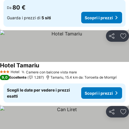
80 €
Da
Guarda i prezzi di
5 siti
Scopri i prezzi
Condividi
Agg
Hotel Tamariu
Scopri i prezzi
Hotel
Camere con balcone vista mare
Scopri i prezzi
3 Stelle
9,0
Eccellente
1.287
Tamariu, 15.4 km da: Torroella de Montgrí
Scegli le date per vedere i prezzi
Scopri i prezzi
esatti
Condividi
Agg