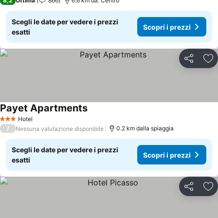
8,2
Ottima
866
6.6 km da: Centro
Scegli le date per vedere i prezzi
Scopri i prezzi
esatti
Condividi
Agg
Payet Apartments
Scopri i prezzi
Hotel
3 Stelle
/
0.2 km dalla spiaggia
Nessuna valutazione disponibile
Scegli le date per vedere i prezzi
Scopri i prezzi
esatti
Condividi
Agg