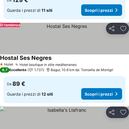
129 €
Da
Guarda i prezzi di
11 siti
Scopri i prezzi
Di tendenza
Condividi
Agg
Hostal Ses Negres
Scopri i prezzi
Hotel
Hotel boutique in stile mediterraneo
Scopri i prezzi
1 Stelle
8,7
Eccellente
1.737
Bagur, 10.6 km da: Torroella de Montgrí
89 €
Da
Guarda i prezzi di
12 siti
Scopri i prezzi
Condividi
Agg