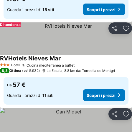
Guarda i prezzi di
15 siti
Scopri i prezzi
Di tendenza
Condividi
Agg
RVHotels Nieves Mar
Scopri i prezzi
Hotel
Cucina mediterranea a buffet
Scopri i prezzi
3 Stelle
8,3
Ottima
5.932
La Escala, 8.8 km da: Torroella de Montgrí
57 €
Da
Guarda i prezzi di
11 siti
Scopri i prezzi
Condividi
Agg