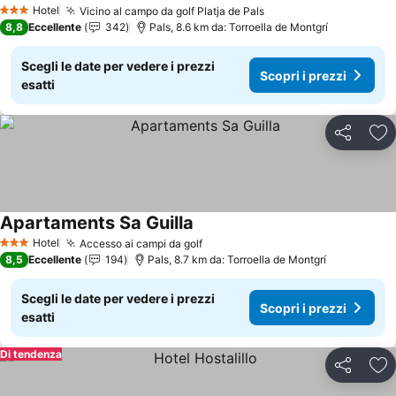
Scopri i prezzi
Hotel
Vicino al campo da golf Platja de Pals
Scopri i prezzi
3 Stelle
8,8
Eccellente
342
Pals, 8.6 km da: Torroella de Montgrí
Scegli le date per vedere i prezzi
Scopri i prezzi
esatti
Condividi
Agg
Apartaments Sa Guilla
Scopri i prezzi
Hotel
Accesso ai campi da golf
Scopri i prezzi
3 Stelle
8,5
Eccellente
194
Pals, 8.7 km da: Torroella de Montgrí
Scegli le date per vedere i prezzi
Scopri i prezzi
esatti
Di tendenza
Condividi
Agg