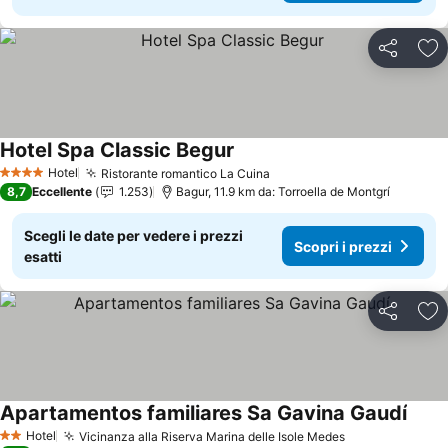
Condividi
Agg
Hotel Spa Classic Begur
Scopri i prezzi
Hotel
Ristorante romantico La Cuina
Scopri i prezzi
4 Stelle
8,7
Eccellente
1.253
Bagur, 11.9 km da: Torroella de Montgrí
Scegli le date per vedere i prezzi
Scopri i prezzi
esatti
Condividi
Agg
Apartamentos familiares Sa Gavina Gaudí
Scopr
Hotel
Vicinanza alla Riserva Marina delle Isole Medes
Scopri i prezz
2 Stelle