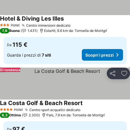
Hotel & Diving Les Illes
Scopri i prezzi
Hotel
Centro immersioni dedicato
Scopri i prezzi
3 Stelle
7,8
Buona
1.431
Estartit, 6.6 km da: Torroella de Montgrí
115 €
Da
Guarda i prezzi di
7 siti
Scopri i prezzi
Di tendenza
Condividi
Agg
La Costa Golf & Beach Resort
Scopri i prezzi
Hotel
Centro sport acquatici dedicato
Scopri i prezzi
4 Stelle
8,3
Ottima
2.300
Pals, 7.9 km da: Torroella de Montgrí
97 €
Da