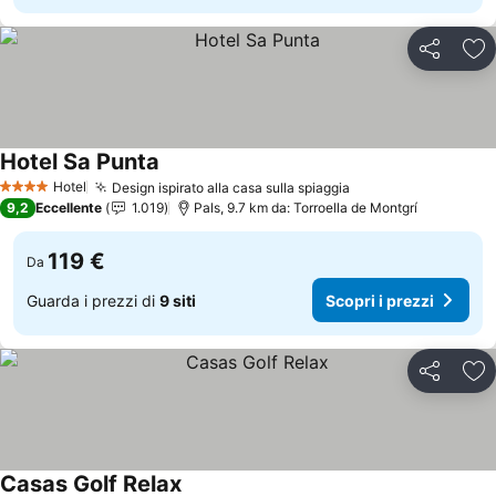
Condividi
Agg
Hotel Sa Punta
Scopri i prezzi
Hotel
Design ispirato alla casa sulla spiaggia
Scopri i prezzi
4 Stelle
9,2
Eccellente
1.019
Pals, 9.7 km da: Torroella de Montgrí
119 €
Da
Guarda i prezzi di
9 siti
Scopri i prezzi
Condividi
Agg
Casas Golf Relax