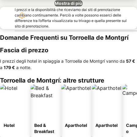
Mostra di più
I prezzi e la disponibilità che riceviamo dai siti di prenotazione
cambiano continuamente. Perciò a volte possono esserci delle
differenze tra l’offerta visualizzata su trivago e quella presente sul
sito di prenotazione.
Domande Frequenti su Torroella de Montgrí
Fascia di prezzo
I prezzi degli hotel in spiaggia a Torroella de Montgrí vanno da
‎57 €
a
‎179 €
a notte.
Torroella de Montgrí: altre strutture
Hotel
Bed &
Aparthotel
Aparthotel
Camp
Breakfast
o