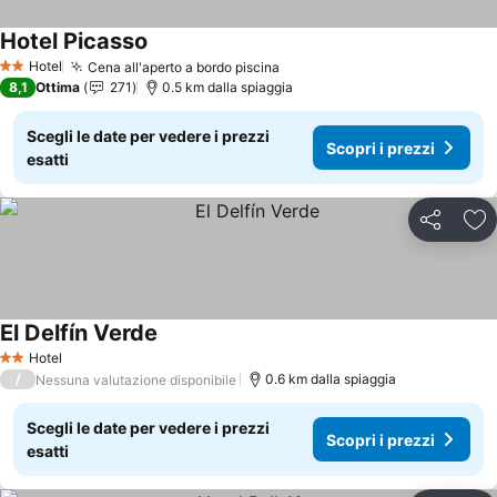
Hotel Picasso
Scopri i prezzi
Hotel
Cena all'aperto a bordo piscina
Scopri i prezzi
2 Stelle
8,1
Ottima
271
0.5 km dalla spiaggia
Scegli le date per vedere i prezzi
Scopri i prezzi
esatti
Condividi
Agg
El Delfín Verde
Scopri i prezzi
Hotel
2 Stelle
/
0.6 km dalla spiaggia
Nessuna valutazione disponibile
Scegli le date per vedere i prezzi
Scopri i prezzi
esatti