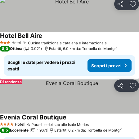
Condividi
Agg
Hotel Bell Aire
Scopri i prezzi
Hotel
Cucina tradizionale catalana e internazionale
Scopri i prezz
3 Stelle
8,0
Ottima
3.021
Estartit, 6.0 km da: Torroella de Montgrí
Scegli le date per vedere i prezzi
Scopri i prezzi
esatti
Di tendenza
Condividi
Agg
Evenia Coral Boutique
Scopri i prezzi
Hotel
Paradiso dei sub alle Isole Medes
Scopri i prezzi
4 Stelle
8,5
Eccellente
1.967
Estartit, 6.2 km da: Torroella de Montgrí