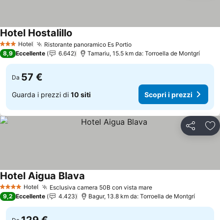
Hotel Hostalillo
Scopri i prezzi
Hotel
Ristorante panoramico Es Portio
Scopri i prezzi
3 Stelle
8,9
Eccellente
6.642
Tamariu, 15.5 km da: Torroella de Montgrí
57 €
Da
Guarda i prezzi di
10 siti
Scopri i prezzi
Condividi
Agg
Hotel Aigua Blava
Scopri i prezzi
Hotel
Esclusiva camera 50B con vista mare
Scopri i prezzi
4 Stelle
9,2
Eccellente
4.423
Bagur, 13.8 km da: Torroella de Montgrí