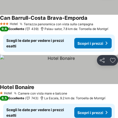
Can Barrull-Costa Brava-Emporda
Scopri i prezzi
Hotel
Terrazza panoramica con vista sulla campagna
Scopri i pre
3 Stelle
9,6
Eccellente
439
Palau-sator, 7.8 km da: Torroella de Montgrí
Scegli le date per vedere i prezzi
Scopri i prezzi
esatti
Condividi
Agg
Hotel Bonaire
Scopri i prezzi
Hotel
Camere con vista mare e balcone
Scopri i prezzi
1 Stelle
8,5
Eccellente
743
La Escala, 9.2 km da: Torroella de Montgrí
Scegli le date per vedere i prezzi
Scopri i prezzi
esatti