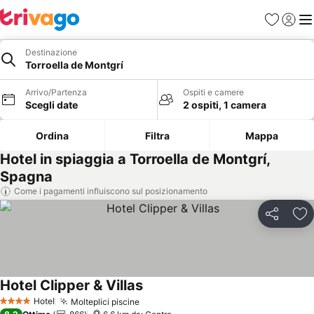
Preferiti
Accedi
Me
Destinazione
Torroella de Montgrí
Arrivo/Partenza
Ospiti e camere
Scegli date
2 ospiti, 1 camera
Ordina
Filtra
Mappa
Hotel in spiaggia a Torroella de Montgrí,
Spagna
Come i pagamenti influiscono sul posizionamento
Condividi
Agg
Hotel Clipper & Villas
Scopri i prezzi
Hotel
Molteplici piscine
Scopri i prezzi
4 Stelle