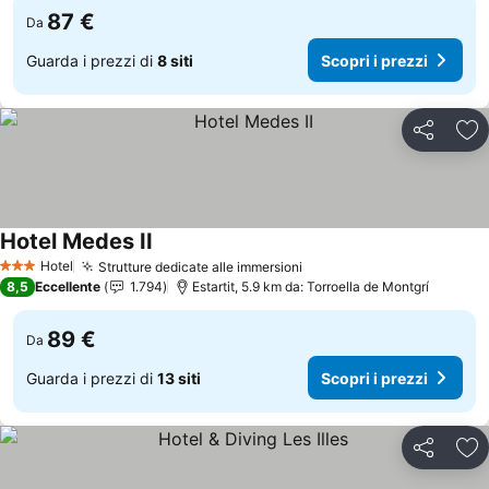
87 €
Da
Guarda i prezzi di
8 siti
Scopri i prezzi
Condividi
Agg
Hotel Medes II
Scopri i prezzi
Hotel
Strutture dedicate alle immersioni
Scopri i prezzi
3 Stelle
8,5
Eccellente
1.794
Estartit, 5.9 km da: Torroella de Montgrí
89 €
Da
Guarda i prezzi di
13 siti
Scopri i prezzi
Condividi
Agg