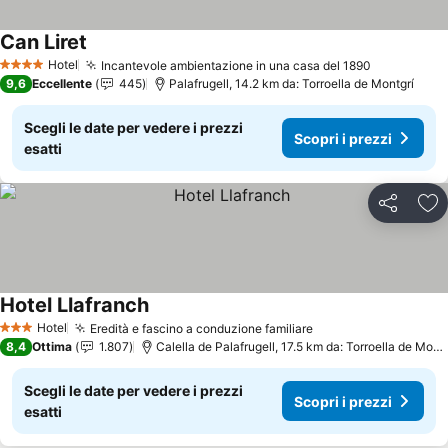
Can Liret
Scopri i prezzi
Hotel
Incantevole ambientazione in una casa del 1890
Scopri i p
4 Stelle
9,6
Eccellente
445
Palafrugell, 14.2 km da: Torroella de Montgrí
Scegli le date per vedere i prezzi
Scopri i prezzi
esatti
Condividi
Agg
Hotel Llafranch
Scopri i prezzi
Hotel
Eredità e fascino a conduzione familiare
Scopri i prezzi
3 Stelle
8,4
Ottima
1.807
Calella de Palafrugell, 17.5 km da: Torroella de Montg
Scegli le date per vedere i prezzi
Scopri i prezzi
esatti