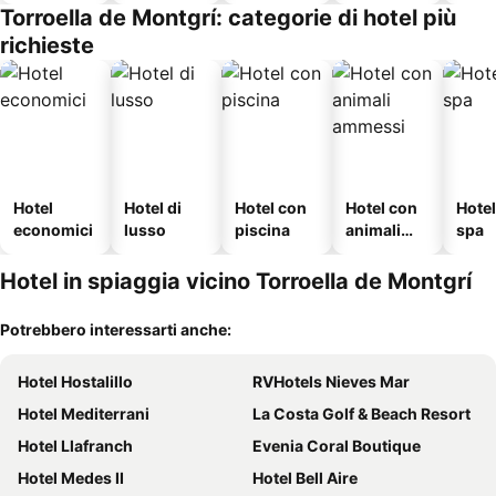
Torroella de Montgrí: categorie di hotel più
richieste
Hotel
Hotel di
Hotel con
Hotel con
Hote
economici
lusso
piscina
animali
spa
ammessi
Hotel in spiaggia vicino Torroella de Montgrí
Potrebbero interessarti anche:
Hotel Hostalillo
RVHotels Nieves Mar
Hotel Mediterrani
La Costa Golf & Beach Resort
Hotel Llafranch
Evenia Coral Boutique
Hotel Medes II
Hotel Bell Aire