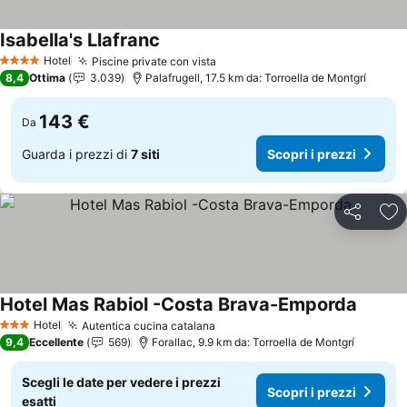
Isabella's Llafranc
Scopri i prezzi
Hotel
Piscine private con vista
Scopri i prezzi
4 Stelle
8,4
Ottima
3.039
Palafrugell, 17.5 km da: Torroella de Montgrí
143 €
Da
Guarda i prezzi di
7 siti
Scopri i prezzi
Condividi
Agg
Hotel Mas Rabiol -Costa Brava-Emporda
Scopri 
Hotel
Autentica cucina catalana
Scopri i prezzi
3 Stelle
9,4
Eccellente
569
Forallac, 9.9 km da: Torroella de Montgrí
Scegli le date per vedere i prezzi
Scopri i prezzi
esatti