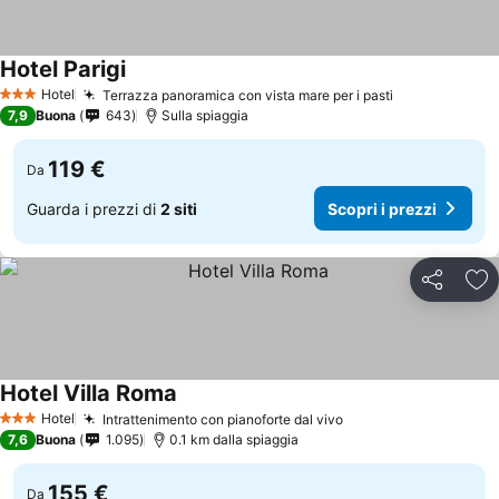
Hotel Parigi
Hotel
Terrazza panoramica con vista mare per i pasti
3 Stelle
7,9
Buona
643
Sulla spiaggia
119 €
Da
Guarda i prezzi di
2 siti
Scopri i prezzi
Condividi
Agg
Hotel Villa Roma
Hotel
Intrattenimento con pianoforte dal vivo
3 Stelle
7,6
Buona
1.095
0.1 km dalla spiaggia
155 €
Da