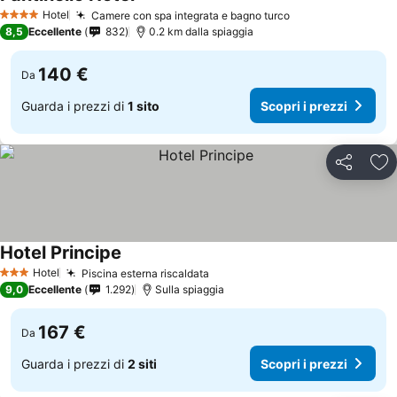
Hotel
Camere con spa integrata e bagno turco
4 Stelle
8,5
Eccellente
832
0.2 km dalla spiaggia
140 €
Da
Guarda i prezzi di
1 sito
Scopri i prezzi
Condividi
Agg
Hotel Principe
Hotel
Piscina esterna riscaldata
3 Stelle
9,0
Eccellente
1.292
Sulla spiaggia
167 €
Da
Guarda i prezzi di
2 siti
Scopri i prezzi