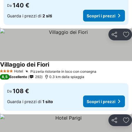
140 €
Da
Guarda i prezzi di
2 siti
Scopri i prezzi
Condividi
Agg
Villaggio dei Fiori
Hotel
Pizzeria ristorante in loco con consegna
4 Stelle
8,5
Eccellente
292
0.3 km dalla spiaggia
108 €
Da
Guarda i prezzi di
1 sito
Scopri i prezzi
Condividi
Agg