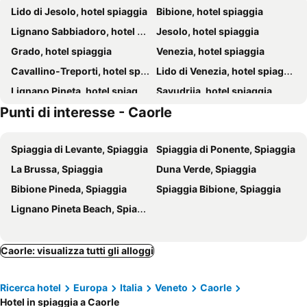
Lido di Jesolo, hotel spiaggia
Bibione, hotel spiaggia
Hotel Palace
Hotel Austria
Lignano Sabbiadoro, hotel spiaggia
Jesolo, hotel spiaggia
Hotel Alisei
Hotel Colorado
Grado, hotel spiaggia
Venezia, hotel spiaggia
Hotel Nevada
Hotel Doriana
Cavallino-Treporti, hotel spiaggia
Lido di Venezia, hotel spiaggia
Hotel Santiago
Hotel Vienna
Lignano Pineta, hotel spiaggia
Savudrija, hotel spiaggia
Eraclea Palace Hotel
Hotel Marzia Holiday Queen
Punti di interesse - Caorle
Eraclea, hotel spiaggia
San Michele al Tagliamento, hotel spiaggia
Fantinello Hotel
Savoy Beach Hotel & Thermal Spa
Aquileia, hotel spiaggia
Eraclea Mare, hotel spiaggia
Hotel La Serena
Hotel Palm Beach
Spiaggia di Levante, Spiaggia
Spiaggia di Ponente, Spiaggia
Murano, hotel spiaggia
Pordenone, hotel spiaggia
Stellamare
Hotel Croce di Malta
La Brussa, Spiaggia
Duna Verde, Spiaggia
Marano Lagunare, hotel spiaggia
Hotel President
International Beach Hotel
Bibione Pineda, Spiaggia
Spiaggia Bibione, Spiaggia
Royal
Hotel Soraya
Lignano Pineta Beach, Spiaggia
All'Orologio
Hotel Columbus
Hotel Picobello Pineta
Hotel Del Corso
Caorle: visualizza tutti gli alloggi
Baia del Mar Beach Boutique Hotel
Hotel Kennedy
Hotel Bembo
Hotel Marina Uno
Ricerca hotel
Europa
Italia
Veneto
Caorle
Hotel Martini
Janeiro
Hotel in spiaggia a Caorle