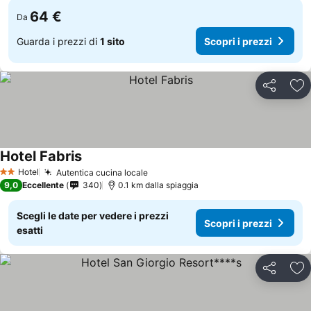
64 €
Da
Guarda i prezzi di
1 sito
Scopri i prezzi
Condividi
Agg
Hotel Fabris
Hotel
Autentica cucina locale
2 Stelle
9,0
Eccellente
340
0.1 km dalla spiaggia
Scegli le date per vedere i prezzi
Scopri i prezzi
esatti
Condividi
Agg