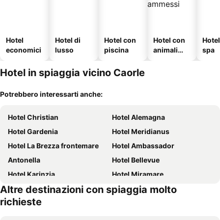
Hotel
Hotel di
Hotel con
Hotel con
Hote
economici
lusso
piscina
animali
spa
ammessi
Hotel in spiaggia vicino Caorle
Potrebbero interessarti anche:
Hotel Christian
Hotel Alemagna
Hotel Gardenia
Hotel Meridianus
Hotel La Brezza frontemare
Hotel Ambassador
Antonella
Hotel Bellevue
Hotel Karinzia
Hotel Miramare
Altre destinazioni con spiaggia molto
Hotel Caravelle & Minicaravelle
Hotel Corallo
richieste
Hotel San Giorgio Resort****s
Hotel Splendid
Regent's Hotel
Hotel Orient & Pacific