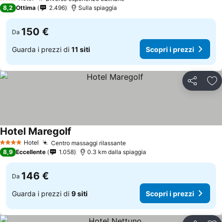
3 Stelle
8,2
Ottima
2.496
Sulla spiaggia
150 €
Da
Guarda i prezzi di
11 siti
Scopri i prezzi
Condividi
Agg
Hotel Maregolf
Hotel
Centro massaggi rilassante
4 Stelle
8,9
Eccellente
1.058
0.3 km dalla spiaggia
146 €
Da
Guarda i prezzi di
9 siti
Scopri i prezzi