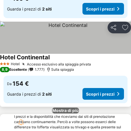
Guarda i prezzi di
2 siti
Scopri i prezzi
Condividi
Agg
Hotel Continental
Hotel
Accesso esclusivo alla spiaggia privata
3 Stelle
8,9
Eccellente
1.777
Sulla spiaggia
154 €
Da
Guarda i prezzi di
2 siti
Scopri i prezzi
Mostra di più
I prezzi e la disponibilità che riceviamo dai siti di prenotazione
cambiano continuamente. Perciò a volte possono esserci delle
differenze tra l’offerta visualizzata su trivago e quella presente sul