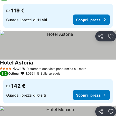
119 €
Da
Guarda i prezzi di
11 siti
Scopri i prezzi
Condividi
Agg
Hotel Astoria
Hotel
Ristorante con vista panoramica sul mare
4 Stelle
8,2
Ottima
1.052
Sulla spiaggia
142 €
Da
Guarda i prezzi di
6 siti
Scopri i prezzi
Condividi
Agg