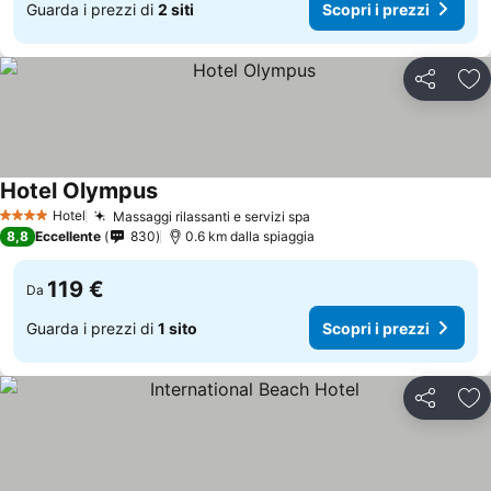
Guarda i prezzi di
2 siti
Scopri i prezzi
Condividi
Agg
Hotel Olympus
Hotel
Massaggi rilassanti e servizi spa
4 Stelle
8,8
Eccellente
830
0.6 km dalla spiaggia
119 €
Da
Guarda i prezzi di
1 sito
Scopri i prezzi
Condividi
Agg