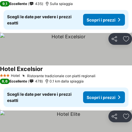
3 Stelle
9,1
Eccellente
435
Sulla spiaggia
Scegli le date per vedere i prezzi
Scopri i prezzi
esatti
Condividi
Agg
Hotel Excelsior
Hotel
Ristorante tradizionale con piatti regionali
3 Stelle
8,6
Eccellente
478
0.1 km dalla spiaggia
Scegli le date per vedere i prezzi
Scopri i prezzi
esatti
Condividi
Agg