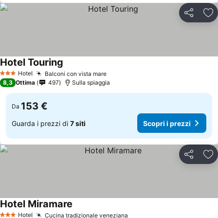
Condividi
Agg
Hotel Touring
Hotel
Balconi con vista mare
3 Stelle
8,3
Ottima
497
Sulla spiaggia
153 €
Da
Guarda i prezzi di
7 siti
Scopri i prezzi
Condividi
Agg
Hotel Miramare
Hotel
Cucina tradizionale veneziana