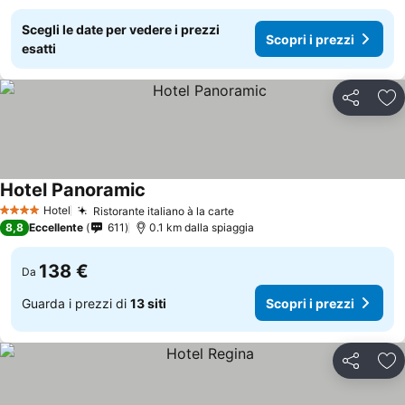
Scegli le date per vedere i prezzi
Scopri i prezzi
esatti
Condividi
Agg
Hotel Panoramic
Hotel
Ristorante italiano à la carte
4 Stelle
8,8
Eccellente
611
0.1 km dalla spiaggia
138 €
Da
Guarda i prezzi di
13 siti
Scopri i prezzi
Condividi
Agg