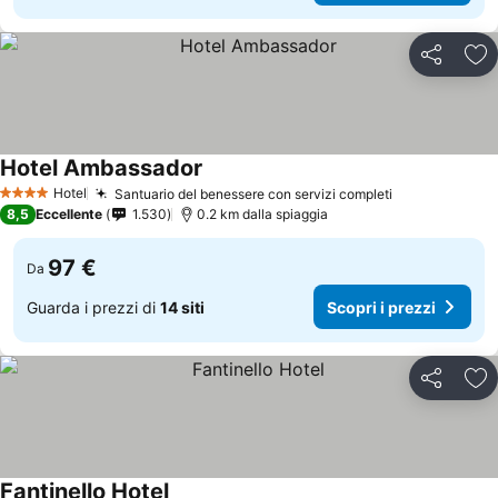
Condividi
Agg
Hotel Ambassador
Hotel
Santuario del benessere con servizi completi
4 Stelle
8,5
Eccellente
1.530
0.2 km dalla spiaggia
97 €
Da
Guarda i prezzi di
14 siti
Scopri i prezzi
Condividi
Agg
Fantinello Hotel