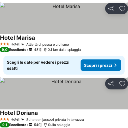
Condividi
Agg
Hotel Marisa
Hotel
Attività di pesca e ciclismo
3 Stelle
9,0
Eccellente
481
0.1 km dalla spiaggia
Scegli le date per vedere i prezzi
Scopri i prezzi
esatti
Condividi
Agg
Hotel Doriana
Hotel
Suite con jacuzzi privata in terrazza
3 Stelle
9,1
Eccellente
549
Sulla spiaggia