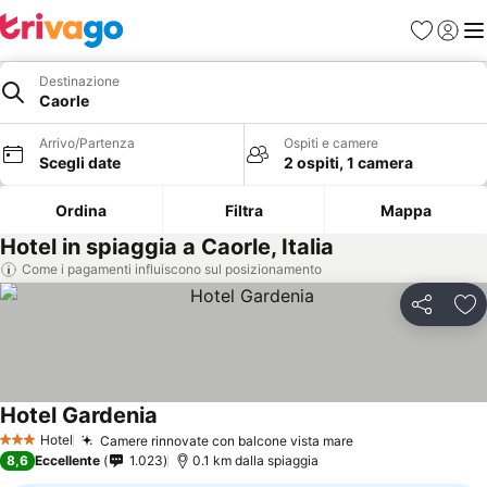
Preferiti
Accedi
Me
Destinazione
Caorle
Arrivo/Partenza
Ospiti e camere
Scegli date
2 ospiti, 1 camera
Ordina
Filtra
Mappa
Hotel in spiaggia a Caorle, Italia
Come i pagamenti influiscono sul posizionamento
Condividi
Agg
Hotel Gardenia
Hotel
Camere rinnovate con balcone vista mare
3 Stelle
8,6
Eccellente
1.023
0.1 km dalla spiaggia