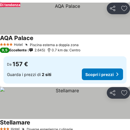
Di tendenza
Condividi
Agg
AQA Palace
Hotel
Piscina esterna a doppia zona
4 Stelle
9,5
Eccellente
2.645
0.7 km da: Centro
157 €
Da
Guarda i prezzi di
2 siti
Scopri i prezzi
Condividi
Agg
Stellamare
Hotel
Diverse esperienze culinarie