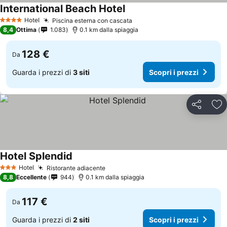
International Beach Hotel
Hotel
Piscina esterna con cascata
4 Stelle
8,4
Ottima
1.083
0.1 km dalla spiaggia
128 €
Da
Guarda i prezzi di
3 siti
Scopri i prezzi
Condividi
Agg
Hotel Splendid
Hotel
Ristorante adiacente
3 Stelle
8,8
Eccellente
944
0.1 km dalla spiaggia
117 €
Da
Guarda i prezzi di
2 siti
Scopri i prezzi