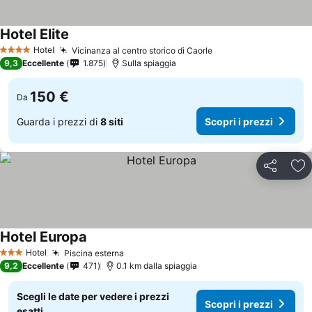
Hotel Elite
Hotel
Vicinanza al centro storico di Caorle
4 Stelle
9,3
Eccellente
1.875
Sulla spiaggia
150 €
Da
Guarda i prezzi di
8 siti
Scopri i prezzi
Condividi
Agg
Hotel Europa
Hotel
Piscina esterna
3 Stelle
9,2
Eccellente
471
0.1 km dalla spiaggia
Scegli le date per vedere i prezzi
Scopri i prezzi
esatti