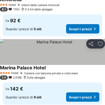
Hotel
Interni delle camere rinnovati
3 Stelle
6,1
730
0.2 km dalla spiaggia
92 €
Da
Guarda i prezzi di
5 siti
Scopri i prezzi
Condividi
Agg
Marina Palace Hotel
Hotel
Camere con balcone privato e vista mare
4 Stelle
7,4
2.058
Sulla spiaggia
142 €
Da
Guarda i prezzi di
9 siti
Scopri i prezzi