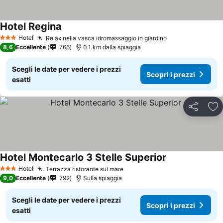
Hotel Regina
Hotel
Relax nella vasca idromassaggio in giardino
3 Stelle
8,6
Eccellente
766
0.1 km dalla spiaggia
Scegli le date per vedere i prezzi
Scopri i prezzi
esatti
Condividi
Agg
Hotel Montecarlo 3 Stelle Superior
Hotel
Terrazza ristorante sul mare
3 Stelle
9,0
Eccellente
792
Sulla spiaggia
Scegli le date per vedere i prezzi
Scopri i prezzi
esatti