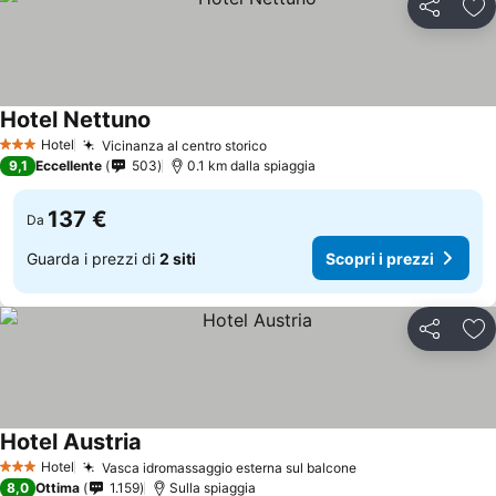
Condividi
Agg
Hotel Nettuno
Hotel
Vicinanza al centro storico
3 Stelle
9,1
Eccellente
503
0.1 km dalla spiaggia
137 €
Da
Guarda i prezzi di
2 siti
Scopri i prezzi
Condividi
Agg
Hotel Austria
Hotel
Vasca idromassaggio esterna sul balcone
3 Stelle
8,0
Ottima
1.159
Sulla spiaggia