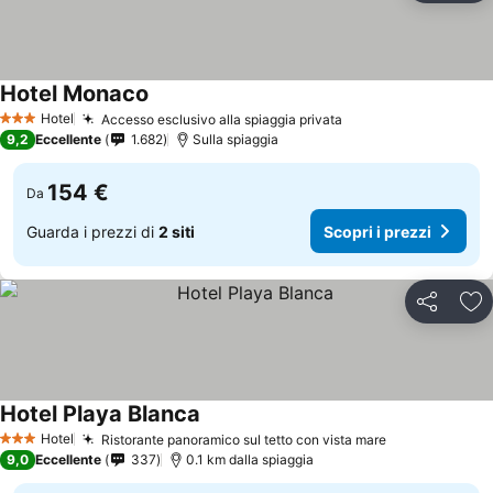
Hotel Monaco
Hotel
Accesso esclusivo alla spiaggia privata
3 Stelle
9,2
Eccellente
1.682
Sulla spiaggia
154 €
Da
Guarda i prezzi di
2 siti
Scopri i prezzi
Condividi
Agg
Hotel Playa Blanca
Hotel
Ristorante panoramico sul tetto con vista mare
3 Stelle
9,0
Eccellente
337
0.1 km dalla spiaggia