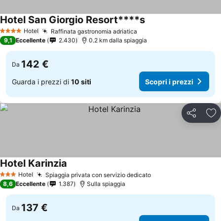
Hotel San Giorgio Resort****s
Hotel
Raffinata gastronomia adriatica
4 Stelle
9,1
Eccellente
2.430
0.2 km dalla spiaggia
142 €
Da
Guarda i prezzi di
10 siti
Scopri i prezzi
Condividi
Agg
Hotel Karinzia
Hotel
Spiaggia privata con servizio dedicato
3 Stelle
8,6
Eccellente
1.387
Sulla spiaggia
137 €
Da