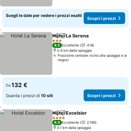
Scegli le date per vedere i prezzi esatti
Scopri i prezzi
Hotel La Serena
Condividi
Aggiungi ai preferiti
Scopri i pr
3 Stelle
9,5
Eccellente
418
0.4 km dalla spiaggia
Posizione centrale vicino alla spiaggia e ai
negozi
132 €
Da
Guarda i prezzi di
10 siti
Scopri i prezzi
Hotel Excelsior
Condividi
Aggiungi ai preferiti
Scopri i pr
4 Stelle
9,0
Eccellente
2.166
0.1 km dalla spiaggia