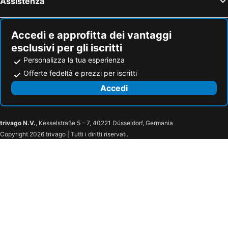
Assistenza
Hotel Negretto
Hotel Friuli
Hotel Le Lampare
Hotel Eurovil Garni
Accedi e approfitta dei vantaggi
Hotel Principe
Hotel Excelsior
esclusivi per gli iscritti
Hotel Sanremo
Hotel Monaco
Personalizza la tua esperienza
Hotel Castiglione
Hotel Bologna
Offerte fedeltà e prezzi per iscritti
Hotel Marisa
Accedi
trivago N.V.
, Kesselstraße 5 – 7, 40221 Düsseldorf, Germania
Copyright 2026 trivago | Tutti i diritti riservati.