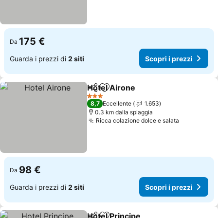
175 €
Da
Guarda i prezzi di
2 siti
Scopri i prezzi
Hotel Airone
Condividi
Aggiungi ai preferiti
Scopri i prezz
3 Stelle
8,7
Eccellente
1.653
0.3 km dalla spiaggia
Ricca colazione dolce e salata
Scopri i pr
98 €
Da
Guarda i prezzi di
2 siti
Scopri i prezzi
Hotel Principe