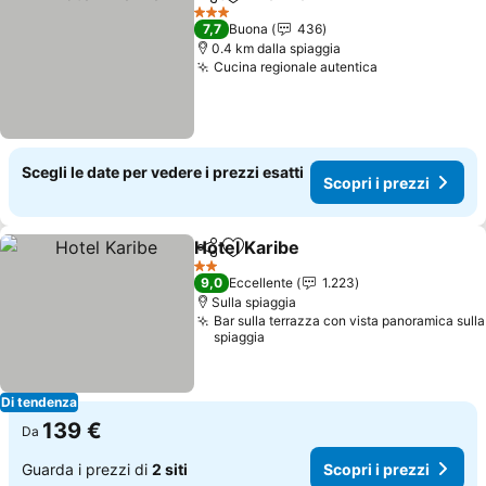
Condividi
Aggiungi ai preferiti
Scopri i prez
3 Stelle
7,7
Buona
436
0.4 km dalla spiaggia
Cucina regionale autentica
Scopri i prez
Scegli le date per vedere i prezzi esatti
Scopri i prezzi
Hotel Karibe
Condividi
Aggiungi ai preferiti
Scopri i prezz
2 Stelle
9,0
Eccellente
1.223
Sulla spiaggia
Bar sulla terrazza con vista panoramica sulla
spiaggia
Di tendenza
139 €
Da
Guarda i prezzi di
2 siti
Scopri i prezzi