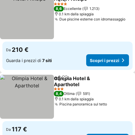
Condividi
Aggiungi ai preferiti
Scopri i prez
4 Stelle
8,6
Eccellente
1.213
0.1 km dalla spiaggia
Due piscine esterne con idromassaggio
Scop
210 €
Da
Guarda i prezzi di
7 siti
Scopri i prezzi
Olimpia Hotel &
Condividi
Aggiungi ai preferiti
Aparthotel
Scopri i prezzi
3 Stelle
8,4
Ottima
591
0.1 km dalla spiaggia
Piscina panoramica sul tetto
Scopri i pre
117 €
Da