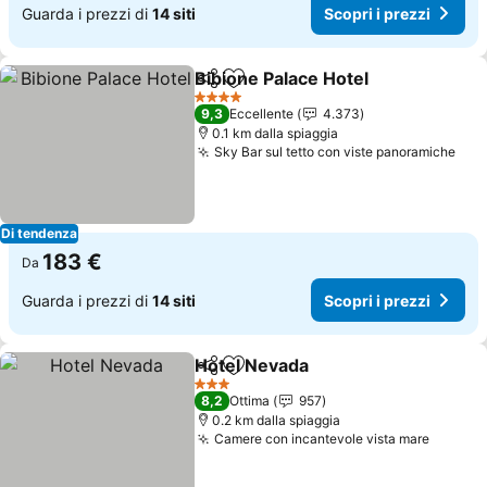
Guarda i prezzi di
14 siti
Scopri i prezzi
Bibione Palace Hotel
Condividi
Aggiungi ai preferiti
Scopri
4 Stelle
9,3
Eccellente
4.373
0.1 km dalla spiaggia
Sky Bar sul tetto con viste panoramiche
Scop
Di tendenza
183 €
Da
Guarda i prezzi di
14 siti
Scopri i prezzi
Hotel Nevada
Condividi
Aggiungi ai preferiti
Scopri i prez
3 Stelle
8,2
Ottima
957
0.2 km dalla spiaggia
Camere con incantevole vista mare
Scopri 