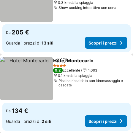
0.3 km dalla spiaggia
Show cooking interattivo con cena
Scopri 
205 €
Da
Guarda i prezzi di
13 siti
Scopri i prezzi
Hotel Montecarlo
Condividi
Aggiungi ai preferiti
Scopri i 
4 Stelle
9,2
Eccellente
1.093
0.1 km dalla spiaggia
Piscina riscaldata con idromassaggio e
cascate
134 €
Da
Guarda i prezzi di
2 siti
Scopri i prezzi