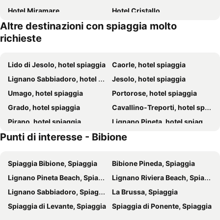
Hotel Miramare
Hotel Cristallo
Altre destinazioni con spiaggia molto
Hotel Corallo
Hotel San Giorgio Resort****s
richieste
Hotel Splendid
Hotel Columbus
Hotel Palace
Hotel Pasha
Lido di Jesolo, hotel spiaggia
Caorle, hotel spiaggia
Hotel Austria
Hotel Ambra
Lignano Sabbiadoro, hotel spiaggia
Jesolo, hotel spiaggia
Hotel Alisei
Hotel Colorado
Umago, hotel spiaggia
Portorose, hotel spiaggia
Hotel Nevada
Hotel Doriana
Grado, hotel spiaggia
Cavallino-Treporti, hotel spiaggia
Hotel Vienna
Hotel Marzia Holiday Queen
Pirano, hotel spiaggia
Lignano Pineta, hotel spiaggia
Fantinello Hotel
Savoy Beach Hotel & Thermal Spa
Punti di interesse - Bibione
Zambratija, hotel spiaggia
Isola d'Istria, hotel spiaggia
Hotel La Serena
Stellamare
Strunjan, hotel spiaggia
Savudrija, hotel spiaggia
Hotel President
International Beach
Spiaggia Bibione, Spiaggia
Bibione Pineda, Spiaggia
Eraclea, hotel spiaggia
Duino-Aurisina, hotel spiaggia
Hotel Lampara
Royal
Lignano Pineta Beach, Spiaggia
Lignano Riviera Beach, Spiaggia
San Michele al Tagliamento, hotel spiaggia
Aquileia, hotel spiaggia
Hotel Soraya
All'Orologio
Lignano Sabbiadoro, Spiaggia
La Brussa, Spiaggia
Monfalcone, hotel spiaggia
Eraclea Mare, hotel spiaggia
Hotel Columbus
American Hotel
Spiaggia di Levante, Spiaggia
Spiaggia di Ponente, Spiaggia
Karigador, hotel spiaggia
Pordenone, hotel spiaggia
Hotel Del Corso
Hotel Bembo