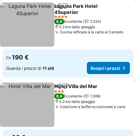
Laguna Park Hotel
Condividi
Aggiungi ai preferiti
4Superior
Scopri i prezzi
4 Stelle
8,9
Eccellente
2.524
0.2 km dalla spiaggia
Cucina raffinata à la carte al Canneto
Scopr
190 €
Da
Guarda i prezzi di
11 siti
Scopri i prezzi
Hotel Villa del Mar
Condividi
Aggiungi ai preferiti
Scopri i
3 Stelle
8,6
Eccellente
1.369
0.2 km dalla spiaggia
Colazione a buffet eccezionale e varia
Scop