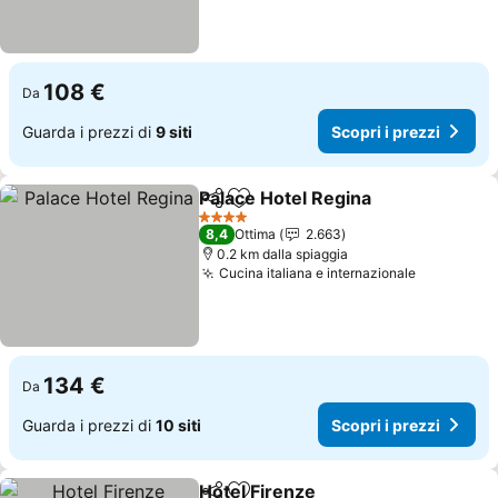
108 €
Da
Guarda i prezzi di
9 siti
Scopri i prezzi
Palace Hotel Regina
Condividi
Aggiungi ai preferiti
Scopri
4 Stelle
8,4
Ottima
2.663
0.2 km dalla spiaggia
Cucina italiana e internazionale
Scopri i p
134 €
Da
Guarda i prezzi di
10 siti
Scopri i prezzi
Hotel Firenze