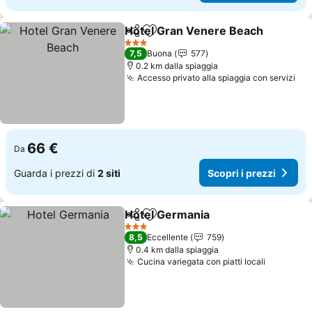
Hotel Gran Venere Beach
Condividi
Aggiungi ai preferiti
3 Stelle
7,5
Buona
577
0.2 km dalla spiaggia
Accesso privato alla spiaggia con servizi
Sco
66 €
Da
Guarda i prezzi di
2 siti
Scopri i prezzi
Hotel Germania
Condividi
Aggiungi ai preferiti
Scopri i pr
3 Stelle
8,5
Eccellente
759
0.4 km dalla spiaggia
Cucina variegata con piatti locali
Scopri i 