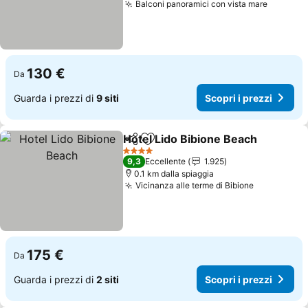
Balconi panoramici con vista mare
Scopri i
130 €
Da
Guarda i prezzi di
9 siti
Scopri i prezzi
Hotel Lido Bibione Beach
Condividi
Aggiungi ai preferiti
S
4 Stelle
9,3
Eccellente
1.925
0.1 km dalla spiaggia
Vicinanza alle terme di Bibione
Scopri i p
175 €
Da
Guarda i prezzi di
2 siti
Scopri i prezzi