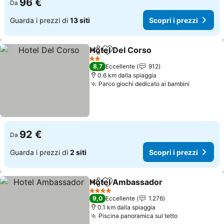
96 €
Da
Guarda i prezzi di
13 siti
Scopri i prezzi
Hotel Del Corso
Condividi
Aggiungi ai preferiti
Scopri i pr
2 Stelle
8,7
Eccellente
912
0.6 km dalla spiaggia
Parco giochi dedicato ai bambini
Scopri i 
92 €
Da
Guarda i prezzi di
2 siti
Scopri i prezzi
Hotel Ambassador
Condividi
Aggiungi ai preferiti
Scopri i
4 Stelle
9,0
Eccellente
1.276
0.1 km dalla spiaggia
Piscina panoramica sul tetto
Scopri i pre