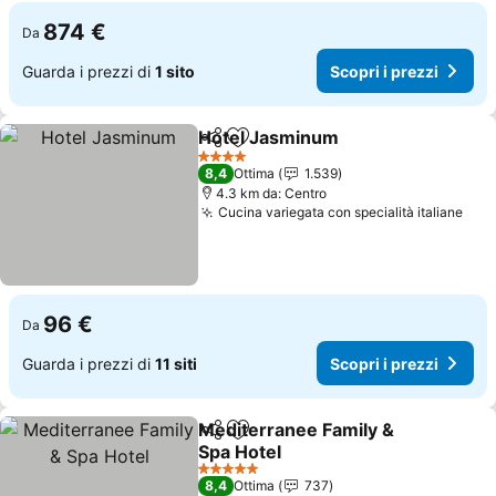
874 €
Da
Guarda i prezzi di
1 sito
Scopri i prezzi
Hotel Jasminum
Condividi
Aggiungi ai preferiti
Scopri i p
4 Stelle
8,4
Ottima
1.539
4.3 km da: Centro
Cucina variegata con specialità italiane
Scop
96 €
Da
Guarda i prezzi di
11 siti
Scopri i prezzi
Mediterranee Family &
Condividi
Aggiungi ai preferiti
Spa Hotel
Scopri i prezzi
5 Stelle
8,4
Ottima
737