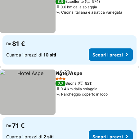
8,9
Eccellente
974
0.6 km dalla spiaggia
Cucina italiana e asiatica variegata
Scopri 
81 €
Da
Guarda i prezzi di
10 siti
Scopri i prezzi
Hotel Aspe
Condividi
Aggiungi ai preferiti
Scopri i prezzi
3 Stelle
7,7
Buona
821
0.4 km dalla spiaggia
Parcheggio coperto in loco
Scopri i prez
71 €
Da
Guarda i prezzi di
2 siti
Scopri i prezzi