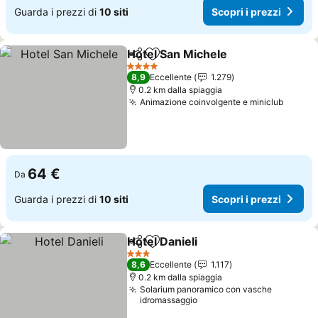
Guarda i prezzi di
10 siti
Scopri i prezzi
Hotel San Michele
Condividi
Aggiungi ai preferiti
Scopri i
4 Stelle
8,9
Eccellente
1.279
0.2 km dalla spiaggia
Animazione coinvolgente e miniclub
Scopri
64 €
Da
Guarda i prezzi di
10 siti
Scopri i prezzi
Hotel Danieli
Condividi
Aggiungi ai preferiti
Scopri i prezz
3 Stelle
8,6
Eccellente
1.117
0.2 km dalla spiaggia
Solarium panoramico con vasche
idromassaggio