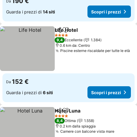
190 €
Da
Guarda i prezzi di
14 siti
Scopri i prezzi
Life Hotel
Condividi
Aggiungi ai preferiti
Scopri i prezzi
4 Stelle
9,4
Eccellente
1.384
0.6 km da: Centro
Piscine esterne riscaldate per tutte le età
Sco
152 €
Da
Guarda i prezzi di
6 siti
Scopri i prezzi
Hotel Luna
Condividi
Aggiungi ai preferiti
Scopri i prezzi
4 Stelle
8,4
Ottima
1.558
0.2 km dalla spiaggia
Camere con balcone vista mare
Scopri i p