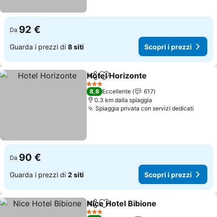
92 €
Da
Guarda i prezzi di
8 siti
Scopri i prezzi
Hotel Horizonte
Condividi
Aggiungi ai preferiti
Scopri i pr
3 Stelle
8,6
Eccellente
617
0.3 km dalla spiaggia
Spiaggia privata con servizi dedicati
Scopri
90 €
Da
Guarda i prezzi di
2 siti
Scopri i prezzi
Nice Hotel Bibione
Condividi
Aggiungi ai preferiti
Scopri i
3 Stelle