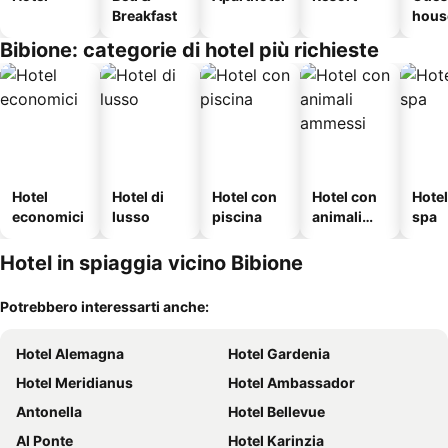
Breakfast
hous
Bibione: categorie di hotel più richieste
Hotel
Hotel di
Hotel con
Hotel con
Hote
economici
lusso
piscina
animali
spa
ammessi
Hotel in spiaggia vicino Bibione
Potrebbero interessarti anche:
Hotel Alemagna
Hotel Gardenia
Hotel Meridianus
Hotel Ambassador
Antonella
Hotel Bellevue
Al Ponte
Hotel Karinzia