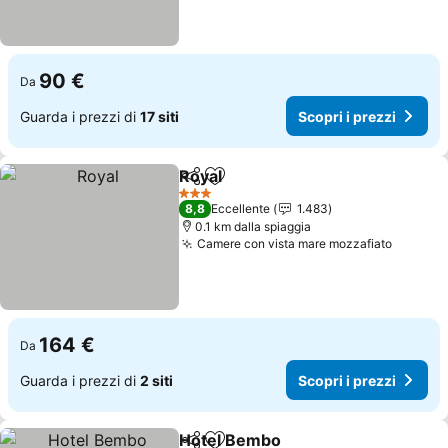
90 €
Da
Guarda i prezzi di
17 siti
Scopri i prezzi
Royal
Condividi
Aggiungi ai preferiti
Scopri i prezzi
3 Stelle
8,8
Eccellente
1.483
0.1 km dalla spiaggia
Camere con vista mare mozzafiato
Scopri 
164 €
Da
Guarda i prezzi di
2 siti
Scopri i prezzi
Hotel Bembo