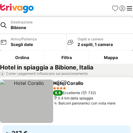
Preferiti
Accedi
Me
Destinazione
Bibione
Arrivo/Partenza
Ospiti e camere
Scegli date
2 ospiti, 1 camera
Ordina
Filtra
Mappa
Hotel in spiaggia a Bibione, Italia
Come i pagamenti influiscono sul posizionamento
Hotel Corallo
Condividi
Aggiungi ai preferiti
Scopri i prezz
4 Stelle
8,8
Eccellente
732
0.4 km dalla spiaggia
Balconi panoramici con vista mare
Scopri i