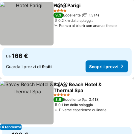
Hotel Parigi
Condividi
Aggiungi ai preferiti
Scopri i prezzi
4 Stelle
9,3
Eccellente
1.314
0.2 km dalla spiaggia
Pranzo al bistrò con ananas fresco
Scopri i
166 €
Da
Guarda i prezzi di
9 siti
Scopri i prezzi
Savoy Beach Hotel &
Condividi
Aggiungi ai preferiti
Thermal Spa
Scopri i prezzi
5 Stelle
8,9
Eccellente
3.418
0.1 km dalla spiaggia
Diverse esperienze culinarie
Scopri i pre
Di tendenza