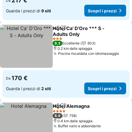
217 €
Da
Guarda i prezzi di
9 siti
Scopri i prezzi
Hotel Ca' D'Oro *** S -
Condividi
Aggiungi ai preferiti
Adults Only
Scopri i prezzi
3 Stelle
9,3
Eccellente
603
0.2 km dalla spiaggia
Piscina riscaldata con idromassaggio
Scopri
170 €
Da
Guarda i prezzi di
2 siti
Scopri i prezzi
Hotel Alemagna
Condividi
Aggiungi ai preferiti
Scopri i pr
4 Stelle
6,9
758
0.4 km dalla spiaggia
Buffet vario e abbondante
Scopri i prezz