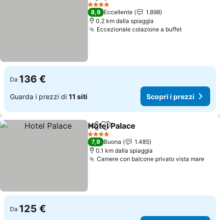
Condividi
Aggiungi ai preferiti
Scopri i prezz
4 Stelle
8,9
Eccellente
1.898
0.2 km dalla spiaggia
Eccezionale colazione a buffet
Scopri i p
136 €
Da
Guarda i prezzi di
11 siti
Scopri i prezzi
Hotel Palace
Condividi
Aggiungi ai preferiti
Scopri i prezz
4 Stelle
7,9
Buona
1.485
0.1 km dalla spiaggia
Camere con balcone privato vista mare
Scop
125 €
Da