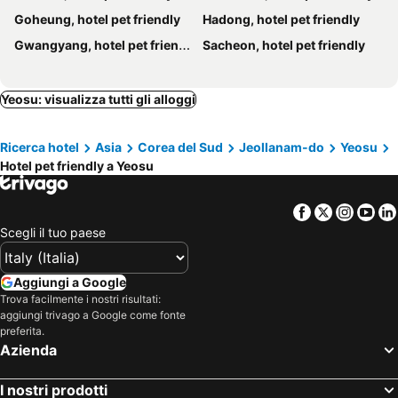
Goheung, hotel pet friendly
Hadong, hotel pet friendly
Gwangyang, hotel pet friendly
Sacheon, hotel pet friendly
Yeosu: visualizza tutti gli alloggi
Ricerca hotel
Asia
Corea del Sud
Jeollanam-do
Yeosu
Hotel pet friendly a Yeosu
Facebook
Twitter
Insta
Yo
Scegli il tuo paese
Aggiungi a Google
Trova facilmente i nostri risultati:
aggiungi trivago a Google come fonte
preferita.
Azienda
I nostri prodotti