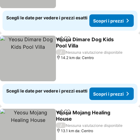
Scegli le date per vedere i prezzi esatti
Scopri i prezzi
Yeosu Dimare Dog Kids
Condividi
Aggiungi ai preferiti
Pool Villa
Scopri i prezzi
/
Nessuna valutazione disponibile
14.2 km da: Centro
Scegli le date per vedere i prezzi esatti
Scopri i prezzi
Yeosu Mojang Healing
Condividi
Aggiungi ai preferiti
House
Scopri i prezzi
/
Nessuna valutazione disponibile
13.1 km da: Centro