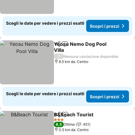
Scegli le date per vedere i prezzi esatti
Scopri i prezzi
Yeosu Nemo Dog Pool
Condividi
Aggiungi ai preferiti
Villa
Scopri i prezzi
/
Nessuna valutazione disponibile
8.5 km da: Centro
Scegli le date per vedere i prezzi esatti
Scopri i prezzi
B&Beach Tourist
Condividi
Aggiungi ai preferiti
Scopri i p
3 Stelle
8,3
Ottima
451
0.5 km da: Centro