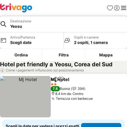
Preferiti
Accedi
Me
Destinazione
Yeosu
Arrivo/Partenza
Ospiti e camere
Scegli date
2 ospiti, 1 camera
Ordina
Filtra
Mappa
Hotel pet friendly a Yeosu, Corea del Sud
Come i pagamenti influiscono sul posizionamento
Mj Hotel
Condividi
Aggiungi ai preferiti
Scopri i prezzi
2 Stelle
7,8
Buona
394
8.4 km da: Centro
Terrazza con barbecue
Scopri i prezzi
Scegli le date per vedere i prezzi esatti