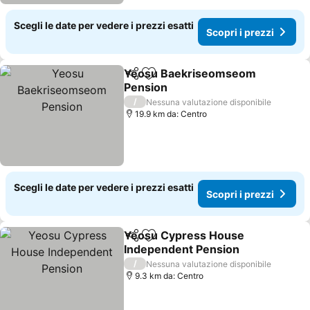
Scegli le date per vedere i prezzi esatti
Scopri i prezzi
Yeosu Baekriseomseom
Condividi
Aggiungi ai preferiti
Pension
Scopri i prezzi
/
Nessuna valutazione disponibile
19.9 km da: Centro
Scegli le date per vedere i prezzi esatti
Scopri i prezzi
Yeosu Cypress House
Condividi
Aggiungi ai preferiti
Independent Pension
Scopri i prezzi
/
Nessuna valutazione disponibile
9.3 km da: Centro