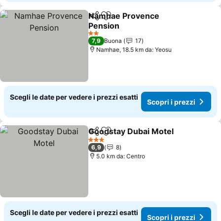
Namhae Provence
Condividi
Aggiungi ai preferiti
Pension
Scopri i prezzi
2 Stelle
7,9
Buona
17
Namhae, 18.5 km da: Yeosu
Scegli le date per vedere i prezzi esatti
Scopri i prezzi
Goodstay Dubai Motel
Condividi
Aggiungi ai preferiti
Scop
3 Stelle
6,9
8
5.0 km da: Centro
Scegli le date per vedere i prezzi esatti
Scopri i prezzi