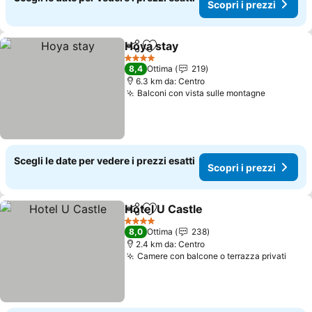
Scopri i prezzi
Hoya stay
Condividi
Aggiungi ai preferiti
Scopri i prezzi
4 Stelle
8,4
Ottima
219
6.3 km da: Centro
Balconi con vista sulle montagne
Scopri i 
Scegli le date per vedere i prezzi esatti
Scopri i prezzi
Hotel U Castle
Condividi
Aggiungi ai preferiti
Scopri i pre
4 Stelle
8,0
Ottima
238
2.4 km da: Centro
Camere con balcone o terrazza privati
Scopr