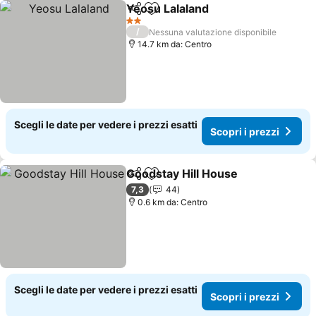
Yeosu Lalaland
Condividi
Aggiungi ai preferiti
Scopri i pre
2 Stelle
/
Nessuna valutazione disponibile
14.7 km da: Centro
Scegli le date per vedere i prezzi esatti
Scopri i prezzi
Goodstay Hill House
Condividi
Aggiungi ai preferiti
Scopri
7,3
44
0.6 km da: Centro
Scegli le date per vedere i prezzi esatti
Scopri i prezzi