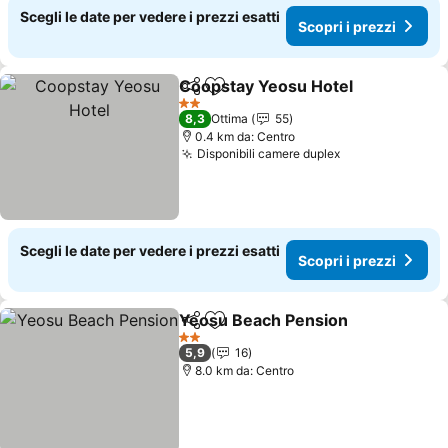
Scegli le date per vedere i prezzi esatti
Scopri i prezzi
Coopstay Yeosu Hotel
Condividi
Aggiungi ai preferiti
Scop
2 Stelle
8,3
Ottima
55
0.4 km da: Centro
Disponibili camere duplex
Scopri i prezz
Scegli le date per vedere i prezzi esatti
Scopri i prezzi
Yeosu Beach Pension
Condividi
Aggiungi ai preferiti
Scopr
2 Stelle
5,9
16
8.0 km da: Centro