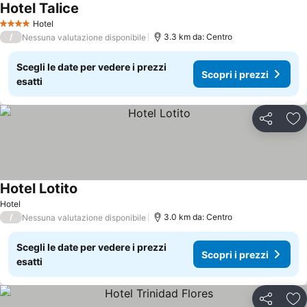
Hotel Talice
Hotel
4 Stelle
/
3.3 km da: Centro
Nessuna valutazione disponibile
Scegli le date per vedere i prezzi
Scopri i prezzi
esatti
Condividi
Agg
Hotel Lotito
Hotel
/
3.0 km da: Centro
Nessuna valutazione disponibile
Scegli le date per vedere i prezzi
Scopri i prezzi
esatti
Condividi
Agg