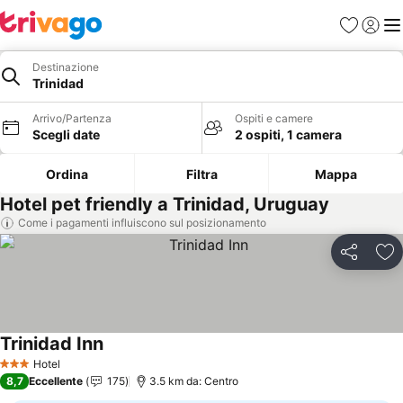
Preferiti
Accedi
Me
Destinazione
Trinidad
Arrivo/Partenza
Ospiti e camere
Scegli date
2 ospiti, 1 camera
Ordina
Filtra
Mappa
Hotel pet friendly a Trinidad, Uruguay
Come i pagamenti influiscono sul posizionamento
Condividi
Agg
Trinidad Inn
Hotel
3 Stelle
8,7
Eccellente
175
3.5 km da: Centro