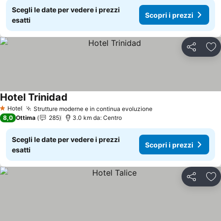
Scegli le date per vedere i prezzi
Scopri i prezzi
esatti
Condividi
Agg
Hotel Trinidad
Hotel
Strutture moderne e in continua evoluzione
1 Stelle
8,0
Ottima
285
3.0 km da: Centro
Scegli le date per vedere i prezzi
Scopri i prezzi
esatti
Condividi
Agg