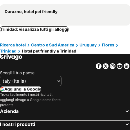
Durazno, hotel pet friendly
Trinidad: visualizza tutti gli alloggi
Ricerca hotel
Centro e Sud America
Uruguay
Flores
Trinidad
Hotel pet friendly a Trinidad
Facebook
Twitter
Insta
Yo
Scegli il tuo paese
Aggiungi a Google
Trova facilmente i nostri risultati:
aggiungi trivago a Google come fonte
preferita.
Azienda
I nostri prodotti