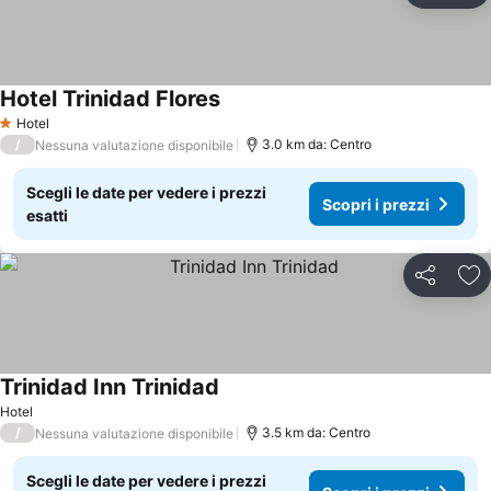
Hotel Trinidad Flores
Hotel
1 Stelle
/
3.0 km da: Centro
Nessuna valutazione disponibile
Scegli le date per vedere i prezzi
Scopri i prezzi
esatti
Condividi
Agg
Trinidad Inn Trinidad
Hotel
/
3.5 km da: Centro
Nessuna valutazione disponibile
Scegli le date per vedere i prezzi