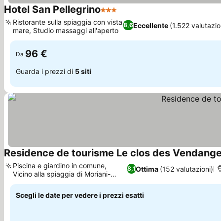
Hotel San Pellegrino
3 Stelle
Scopri i prezzi
Ristorante sulla spiaggia con vista
Eccellente
(1.522 valutazio
8,6
mare, Studio massaggi all'aperto
Scopri i prezzi
96 €
Da
Guarda i prezzi di
5 siti
Residence de tourisme Le clos des Vendang
Piscina e giardino in comune,
Ottima
(152 valutazioni)
8,1
Vicino alla spiaggia di Moriani-
Scopri i prezzi
Plage
Scegli le date per vedere i prezzi esatti