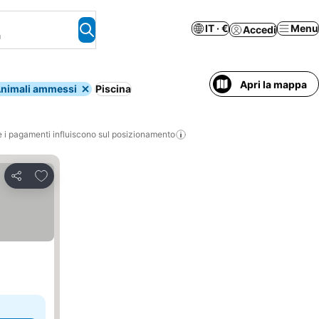
IT · €
Menu
Accedi
a
Apri la mappa
nimali ammessi
Piscina
i pagamenti influiscono sul posizionamento
Aggiungi ai preferiti
Condividi