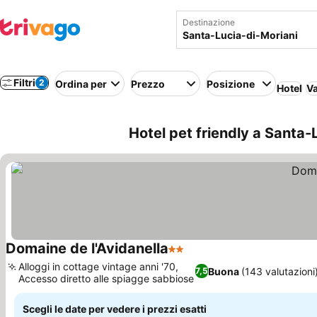
Destinazione
Filtri
2
Ordina per
Prezzo
Posizione
Hotel
Va
Hotel pet friendly a Santa-
Domaine de l'Avidanella
2 Stelle
Scopri i prezzi
Alloggi in cottage vintage anni '70,
Buona
(143 valutazioni
7,5
Accesso diretto alle spiagge sabbiose
Scopri i prezzi
Scegli le date per vedere i prezzi esatti