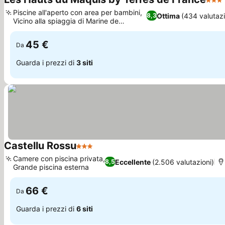
3 Ste
Piscine all'aperto con area per bambini,
Ottima
(434 valutazi
8,3
Vicino alla spiaggia di Marine de
Scopri i prezzi
Bravone
45 €
Da
Guarda i prezzi di
3 siti
Castellu Rossu
3 Stelle
Scopri i prezzi
Camere con piscina privata,
Eccellente
(2.506 valutazioni)
8,5
Grande piscina esterna
Scopri i prezzi
66 €
Da
Guarda i prezzi di
6 siti