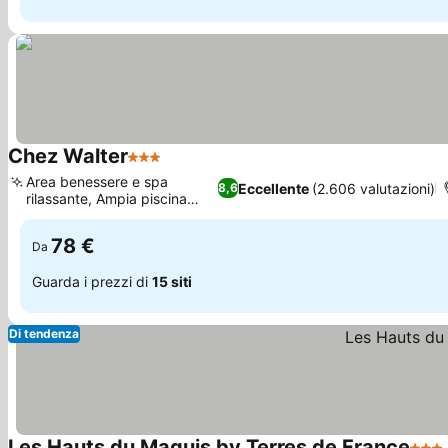
Chez Walter
3 Stelle
Scopri i prezzi
Area benessere e spa
Eccellente
(2.606 valutazioni)
8,6
rilassante, Ampia piscina
Scopri i prezzi
esterna
78 €
Da
Guarda i prezzi di
15 siti
Di tendenza
Les Hauts du Maquis by Terres de France