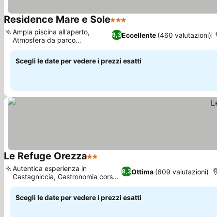
Residence Mare e Sole
3 Stelle
Scopri i prezzi
Ampia piscina all'aperto,
Eccellente
(460 valutazioni)
9,3
Atmosfera da parco
Scopri i prezzi
mediterraneo
Scegli le date per vedere i prezzi esatti
Le Refuge Orezza
2 Stelle
Scopri i prezzi
Autentica esperienza in
Ottima
(609 valutazioni)
8,3
Castagniccia, Gastronomia corsa
Scopri i prezzi
locale
Scegli le date per vedere i prezzi esatti