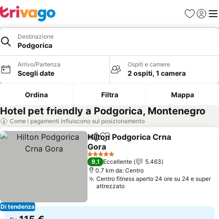
Preferiti
Accedi
Me
Destinazione
Podgorica
Arrivo/Partenza
Ospiti e camere
Scegli date
2 ospiti, 1 camera
Ordina
Filtra
Mappa
Hotel pet friendly a Podgorica, Montenegro
Come i pagamenti influiscono sul posizionamento
Hilton Podgorica Crna
Condividi
Aggiungi ai preferiti
Gora
5 Stelle
9,1
Eccellente
5.463
0.7 km da: Centro
Centro fitness aperto 24 ore su 24 e super
attrezzato
Di tendenza