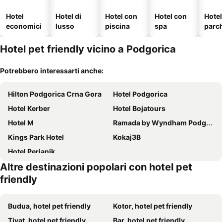
Hotel
Hotel di
Hotel con
Hotel con
Hote
economici
lusso
piscina
spa
parc
o
Hotel pet friendly vicino a Podgorica
Potrebbero interessarti anche:
Hilton Podgorica Crna Gora
Hotel Podgorica
Hotel Kerber
Hotel Bojatours
Hotel M
Ramada by Wyndham Podgorica
Kings Park Hotel
Kokaj3B
Hotel Perjanik
Altre destinazioni popolari con hotel pet
friendly
Budua, hotel pet friendly
Kotor, hotel pet friendly
Tivat, hotel pet friendly
Bar, hotel pet friendly