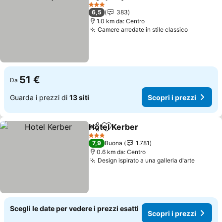
Condividi
Aggiungi ai preferiti
3 Stelle
6,5
383
1.0 km da: Centro
Camere arredate in stile classico
51 €
Da
Guarda i prezzi di
13 siti
Scopri i prezzi
Hotel Kerber
Condividi
Aggiungi ai preferiti
3 Stelle
7,9
Buona
1.781
0.6 km da: Centro
Design ispirato a una galleria d'arte
Scegli le date per vedere i prezzi esatti
Scopri i prezzi