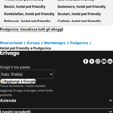
Becici, hotel pet friendly
Sutomore, hotel pet friendly
Svetistefan, hotel pet friendly
Scutari, hotel pet friendly
Petrovac, hotel pet friendly
Cetinje, hotel pet friendly
Koplik, hotel pet friendly
Perast, hotel pet friendly
Podgorica: visualizza tutti gli alloggi
Nikšić, hotel pet friendly
Risan, hotel pet friendly
Ricerca hotel
Europa
Montenegro
Podgorica
Kolašin, hotel pet friendly
Danilovgrad, hotel pet friendly
Hotel pet friendly a Podgorica
Miločer, hotel pet friendly
Facebook
Twitter
Insta
Yo
Scegli il tuo paese
Aggiungi a Google
Trova facilmente i nostri risultati:
aggiungi trivago a Google come fonte
preferita.
Azienda
I nostri prodotti