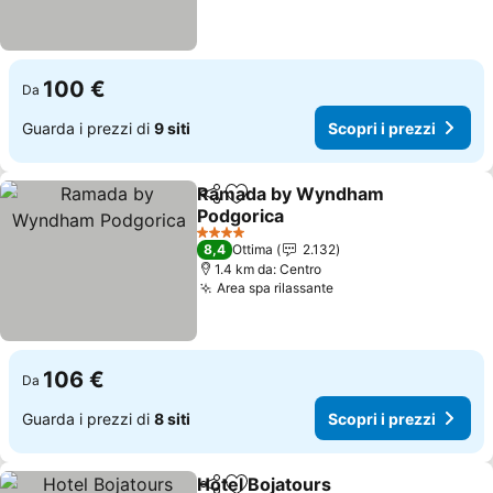
100 €
Da
Guarda i prezzi di
9 siti
Scopri i prezzi
Ramada by Wyndham
Condividi
Aggiungi ai preferiti
Podgorica
4 Stelle
8,4
Ottima
2.132
1.4 km da: Centro
Area spa rilassante
106 €
Da
Guarda i prezzi di
8 siti
Scopri i prezzi
Hotel Bojatours