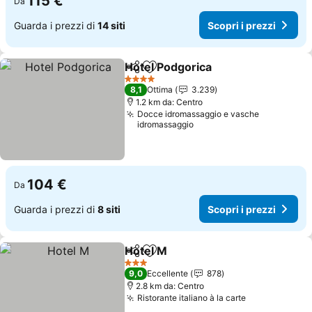
115 €
Da
Guarda i prezzi di
14 siti
Scopri i prezzi
Hotel Podgorica
Condividi
Aggiungi ai preferiti
4 Stelle
8,1
Ottima
3.239
1.2 km da: Centro
Docce idromassaggio e vasche
idromassaggio
104 €
Da
Guarda i prezzi di
8 siti
Scopri i prezzi
Hotel M
Condividi
Aggiungi ai preferiti
3 Stelle
9,0
Eccellente
878
2.8 km da: Centro
Ristorante italiano à la carte